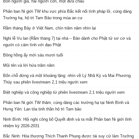
Bốn người già, hai người con, một đứa cháu
Phân ban Ni giới TW khu vực phía Bắc kết nối tình pháp lữ, cúng dàng
Trường hạ, hộ trì Tam Bảo trong mùa an cư
Rằm tháng Bảy ở Việt Nam, chín trăm năm nhìn lại
Nghi lễ Vu lan (Rằm tháng 7) tại nhà – Bản dành cho Phật tử sơ cơ và
người có cảm tình với đạo Phật
Bông hồng ấy mới sáu mươi tuổi
Mũi tên và lời hứa trăm năm
Bốn chỗ đứng và một khoảng lặng: nhìn về Lý Nhã Kỳ và Mai Phương
Thúy sau phiên livestream 2,1 triệu người xem
Biệt nghiệp và cộng nghiệp từ phiên livestream 2,1 triệu người xem
Phân ban Ni giới TW thăm, cúng dàng các trường hạ tại Ninh Bình và
Hưng Yên: Lan tỏa tinh thần hộ trì Tam bảo
Ninh Bình: Hội nghị công bố Quyết định và ra mắt Phân ban Ni giới tỉnh
nhiệm kỳ 2026-2031
Bắc Ninh: Hòa thượng Thích Thanh Phụng được tái suy cử làm Trưởng