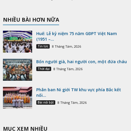
NHIỀU BÀI HƠN NỮA
Huế: Lễ kỷ niệm 75 năm GĐPT Việt Nam
(1951 –...
Tin tức
8 Tháng Tám, 2026
Bốn người già, hai người con, một đứa cháu
Thời đại
8 Tháng Tám, 2026
Phân ban Ni giới TW khu vực phía Bắc kết
nối...
Bài nổi bật
8 Tháng Tám, 2026
MỤC XEM NHIỀU