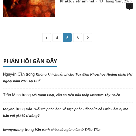
Phattuvietnam.net
-
13 Tháng Năm, 2025
0
4
5
6
PHẢN HỒI GẦN ĐÂY
Nguyên Cần
trong
Không khí chuẩn bị cho Tọa đàm Khoa học Hoằng pháp Hải
ngoại năm 2025 tại Huế
Trần Minh
trong
Mở tranh Phật, cầu an trên bảo tháp Mandala Tây Thiên
trong
tonydo
Báo Tuổi trẻ phản ảnh về việc phần đất chùa cổ Giác Lâm bị rao
bán với giá 60 tỉ đồng?
trong
kennytruong
Vãn cảnh chùa cổ ngàn năm ở Triều Tiên