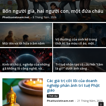
Bốn người già, hai người con, một đứa cháu
Phattuvietnam.net
-
8 Tháng Tám, 2026
Vô thường của sinh kế trong
Mũi tên và lời hứa trăm năm
thời AI: ba màu cổ áo, một...
Kinh tế chú ý, nghiệp của những
Trí tuệ nhân tạo và câu hỏi “tâm
gã khổng lồ công nghệ, và...
là gì?” dưới ánh sáng...
Các giá trị cốt lõi của doanh
nghiệp phản ảnh trí tuệ Phật
giáo
Thời đại
Phattuvietnam.net
-
21 Tháng Năm, 2025
0