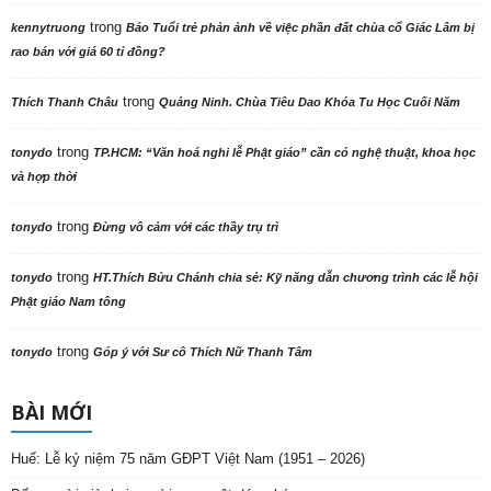
trong
kennytruong
Báo Tuổi trẻ phản ảnh về việc phần đất chùa cổ Giác Lâm bị
rao bán với giá 60 tỉ đồng?
trong
Thích Thanh Châu
Quảng Ninh. Chùa Tiêu Dao Khóa Tu Học Cuối Năm
trong
tonydo
TP.HCM: “Văn hoá nghi lễ Phật giáo” cần có nghệ thuật, khoa học
và hợp thời
trong
tonydo
Đừng vô cảm với các thầy trụ trì
trong
tonydo
HT.Thích Bửu Chánh chia sẻ: Kỹ năng dẫn chương trình các lễ hội
Phật giáo Nam tông
trong
tonydo
Góp ý với Sư cô Thích Nữ Thanh Tâm
BÀI MỚI
Huế: Lễ kỷ niệm 75 năm GĐPT Việt Nam (1951 – 2026)