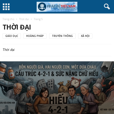
Trang chủ
Thời đại
Trang 5
THỜI ĐẠI
GIÁO DỤC
HOẰNG PHÁP
TRUYỀN THÔNG
XÃ HỘI
Thời đại