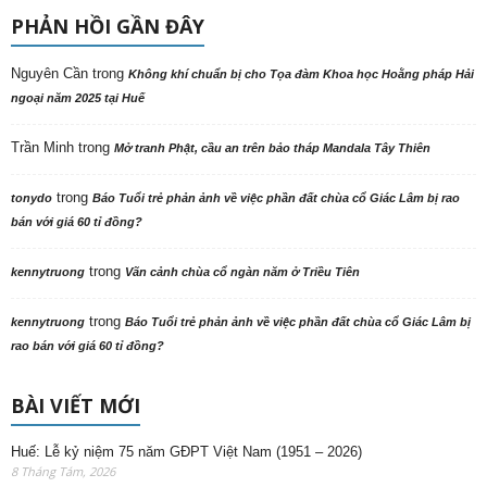
PHẢN HỒI GẦN ĐÂY
Nguyên Cần
trong
Không khí chuẩn bị cho Tọa đàm Khoa học Hoằng pháp Hải
ngoại năm 2025 tại Huế
Trần Minh
trong
Mở tranh Phật, cầu an trên bảo tháp Mandala Tây Thiên
trong
tonydo
Báo Tuổi trẻ phản ảnh về việc phần đất chùa cổ Giác Lâm bị rao
bán với giá 60 tỉ đồng?
trong
kennytruong
Vãn cảnh chùa cổ ngàn năm ở Triều Tiên
trong
kennytruong
Báo Tuổi trẻ phản ảnh về việc phần đất chùa cổ Giác Lâm bị
rao bán với giá 60 tỉ đồng?
BÀI VIẾT MỚI
Huế: Lễ kỷ niệm 75 năm GĐPT Việt Nam (1951 – 2026)
8 Tháng Tám, 2026