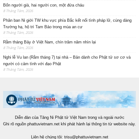
Bốn người già, hai người con, một đứa cháu
8 Tháng Tám, 2026
Phân ban Ni giới TW khu vực phía Bắc kết nối tình pháp lữ, cúng dàng
Trường hạ, hộ trì Tam Bảo trong mùa an cư
8 Tháng Tám, 2026
Rằm tháng Bảy ở Việt Nam, chín trăm năm nhìn lại
8 Tháng Tám, 2026
Nghi lễ Vu lan (Rằm tháng 7) tại nhà – Bản dành cho Phật tử sơ cơ và
người có cảm tình với đạo Phật
8 Tháng Tám, 2026
Diễn đàn của Tăng Ni Phật tử Việt Nam trong và ngoài nước
Ghi rõ nguồn phattuvietnam.net khi phát hành lại thông tin từ website này.
Liên hệ chúng tôi:
trisu@phattuvietnam.net