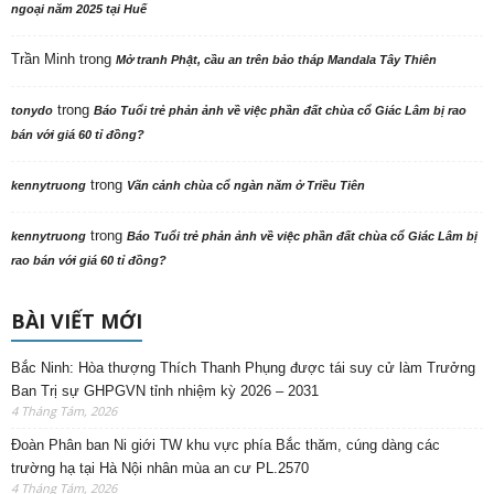
ngoại năm 2025 tại Huế
Trần Minh
trong
Mở tranh Phật, cầu an trên bảo tháp Mandala Tây Thiên
trong
tonydo
Báo Tuổi trẻ phản ảnh về việc phần đất chùa cổ Giác Lâm bị rao
bán với giá 60 tỉ đồng?
trong
kennytruong
Vãn cảnh chùa cổ ngàn năm ở Triều Tiên
trong
kennytruong
Báo Tuổi trẻ phản ảnh về việc phần đất chùa cổ Giác Lâm bị
rao bán với giá 60 tỉ đồng?
BÀI VIẾT MỚI
Bắc Ninh: Hòa thượng Thích Thanh Phụng được tái suy cử làm Trưởng
Ban Trị sự GHPGVN tỉnh nhiệm kỳ 2026 – 2031
4 Tháng Tám, 2026
Đoàn Phân ban Ni giới TW khu vực phía Bắc thăm, cúng dàng các
trường hạ tại Hà Nội nhân mùa an cư PL.2570
4 Tháng Tám, 2026