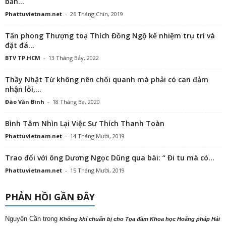
bản...
Phattuvietnam.net
-
26 Tháng Chín, 2019
Tấn phong Thượng toạ Thích Đồng Ngộ kế nhiệm trụ trì và
đặt đá...
BTV TP.HCM
-
13 Tháng Bảy, 2022
Thầy Nhật Từ không nên chối quanh mà phải có can đảm
nhận lỗi,...
Đào Văn Bình
-
18 Tháng Ba, 2020
Bình Tâm Nhìn Lại Việc Sư Thích Thanh Toàn
Phattuvietnam.net
-
14 Tháng Mười, 2019
Trao đổi với ông Dương Ngọc Dũng qua bài: “ Đi tu mà có...
Phattuvietnam.net
-
15 Tháng Mười, 2019
PHẢN HỒI GẦN ĐÂY
Nguyên Cần
trong
Không khí chuẩn bị cho Tọa đàm Khoa học Hoằng pháp Hải