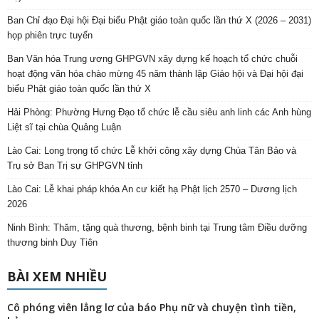
Ban Chỉ đạo Đại hội Đại biểu Phật giáo toàn quốc lần thứ X (2026 – 2031)
họp phiên trực tuyến
Ban Văn hóa Trung ương GHPGVN xây dựng kế hoạch tổ chức chuỗi
hoạt động văn hóa chào mừng 45 năm thành lập Giáo hội và Đại hội đại
biểu Phật giáo toàn quốc lần thứ X
Hải Phòng: Phường Hưng Đạo tổ chức lễ cầu siêu anh linh các Anh hùng
Liệt sĩ tại chùa Quảng Luận
Lào Cai: Long trọng tổ chức Lễ khởi công xây dựng Chùa Tân Bảo và
Trụ sở Ban Trị sự GHPGVN tỉnh
Lào Cai: Lễ khai pháp khóa An cư kiết hạ Phật lịch 2570 – Dương lịch
2026
Ninh Bình: Thăm, tặng quà thương, bệnh binh tại Trung tâm Điều dưỡng
thương binh Duy Tiên
BÀI XEM NHIỀU
Cô phóng viên lẳng lơ của báo Phụ nữ và chuyện tình tiền,