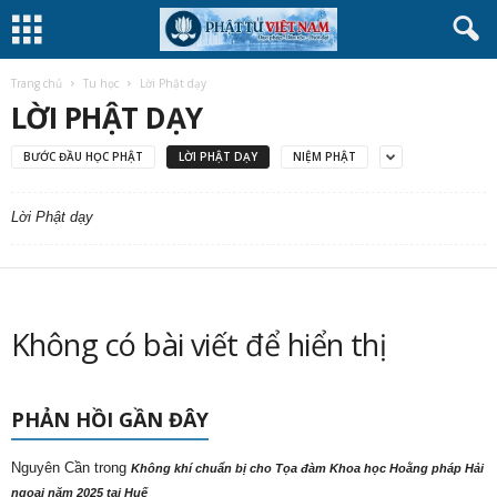
Trang chủ
Tu học
Lời Phật dạy
LỜI PHẬT DẠY
BƯỚC ĐẦU HỌC PHẬT
LỜI PHẬT DẠY
NIỆM PHẬT
Lời Phật dạy
Không có bài viết để hiển thị
PHẢN HỒI GẦN ĐÂY
Nguyên Cần
trong
Không khí chuẩn bị cho Tọa đàm Khoa học Hoằng pháp Hải
ngoại năm 2025 tại Huế