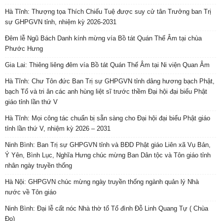
Hà Tĩnh: Thượng tọa Thích Chiếu Tuệ được suy cử tân Trưởng ban Trị
sự GHPGVN tỉnh, nhiệm kỳ 2026-2031
Đêm lễ Ngũ Bách Danh kính mừng vía Bồ tát Quán Thế Âm tại chùa
Phước Hưng
Gia Lai: Thiêng liêng đêm vía Bồ tát Quán Thế Âm tại Ni viện Quan Âm
Hà Tĩnh: Chư Tôn đức Ban Trị sự GHPGVN tỉnh dâng hương bạch Phật,
bạch Tổ và tri ân các anh hùng liệt sĩ trước thềm Đại hội đại biểu Phật
giáo tỉnh lần thứ V
Hà Tĩnh: Mọi công tác chuẩn bị sẵn sàng cho Đại hội đại biểu Phật giáo
tỉnh lần thứ V, nhiệm kỳ 2026 – 2031
Ninh Bình: Ban Trị sự GHPGVN tỉnh và BĐD Phật giáo Liên xã Vụ Bản,
Ý Yên, Bình Lục, Nghĩa Hưng chúc mừng Ban Dân tộc và Tôn giáo tỉnh
nhân ngày truyền thống
Hà Nội: GHPGVN chúc mừng ngày truyền thống ngành quản lý Nhà
nước về Tôn giáo
Ninh Bình: Đại lễ cất nóc Nhà thờ tổ Tổ đình Đỗ Linh Quang Tự ( Chùa
Đọ)