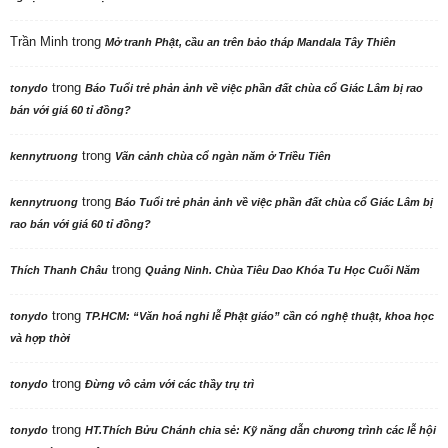
Trần Minh
trong
Mở tranh Phật, cầu an trên bảo tháp Mandala Tây Thiên
trong
tonydo
Báo Tuổi trẻ phản ảnh về việc phần đất chùa cổ Giác Lâm bị rao
bán với giá 60 tỉ đồng?
trong
kennytruong
Vãn cảnh chùa cổ ngàn năm ở Triều Tiên
trong
kennytruong
Báo Tuổi trẻ phản ảnh về việc phần đất chùa cổ Giác Lâm bị
rao bán với giá 60 tỉ đồng?
trong
Thích Thanh Châu
Quảng Ninh. Chùa Tiêu Dao Khóa Tu Học Cuối Năm
trong
tonydo
TP.HCM: “Văn hoá nghi lễ Phật giáo” cần có nghệ thuật, khoa học
và hợp thời
trong
tonydo
Đừng vô cảm với các thầy trụ trì
trong
tonydo
HT.Thích Bửu Chánh chia sẻ: Kỹ năng dẫn chương trình các lễ hội