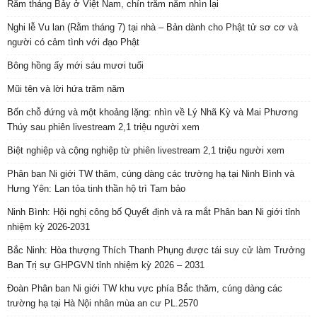
Rằm tháng Bảy ở Việt Nam, chín trăm năm nhìn lại
Nghi lễ Vu lan (Rằm tháng 7) tại nhà – Bản dành cho Phật tử sơ cơ và
người có cảm tình với đạo Phật
Bông hồng ấy mới sáu mươi tuổi
Mũi tên và lời hứa trăm năm
Bốn chỗ đứng và một khoảng lặng: nhìn về Lý Nhã Kỳ và Mai Phương
Thúy sau phiên livestream 2,1 triệu người xem
Biệt nghiệp và cộng nghiệp từ phiên livestream 2,1 triệu người xem
Phân ban Ni giới TW thăm, cúng dàng các trường hạ tại Ninh Bình và
Hưng Yên: Lan tỏa tinh thần hộ trì Tam bảo
Ninh Bình: Hội nghị công bố Quyết định và ra mắt Phân ban Ni giới tỉnh
nhiệm kỳ 2026-2031
Bắc Ninh: Hòa thượng Thích Thanh Phụng được tái suy cử làm Trưởng
Ban Trị sự GHPGVN tỉnh nhiệm kỳ 2026 – 2031
Đoàn Phân ban Ni giới TW khu vực phía Bắc thăm, cúng dàng các
trường hạ tại Hà Nội nhân mùa an cư PL.2570