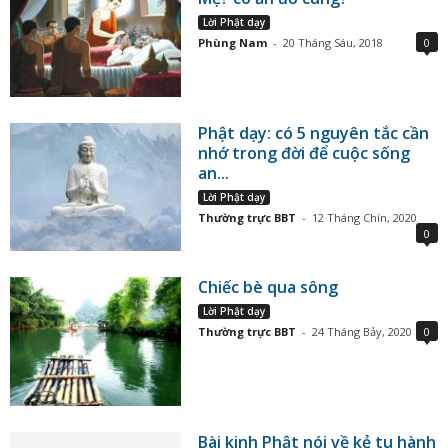
Lời Phật dạy
Phùng Nam
-
20 Tháng Sáu, 2018
0
Phật dạy: có 5 nguyên tắc cần
nhớ trong đời để cuộc sống
an...
Lời Phật dạy
Thường trực BBT
-
12 Tháng Chín, 2020
0
Chiếc bè qua sông
Lời Phật dạy
Thường trực BBT
-
24 Tháng Bảy, 2020
0
Bài kinh Phật nói về kẻ tu hành