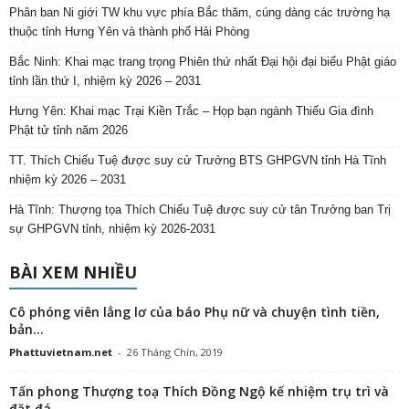
Phân ban Ni giới TW khu vực phía Bắc thăm, cúng dàng các trường hạ
thuộc tỉnh Hưng Yên và thành phố Hải Phòng
Bắc Ninh: Khai mạc trang trọng Phiên thứ nhất Đại hội đại biểu Phật giáo
tỉnh lần thứ I, nhiệm kỳ 2026 – 2031
Hưng Yên: Khai mạc Trại Kiền Trắc – Họp bạn ngành Thiếu Gia đình
Phật tử tỉnh năm 2026
TT. Thích Chiếu Tuệ được suy cử Trưởng BTS GHPGVN tỉnh Hà Tĩnh
nhiệm kỳ 2026 – 2031
Hà Tĩnh: Thượng tọa Thích Chiếu Tuệ được suy cử tân Trưởng ban Trị
sự GHPGVN tỉnh, nhiệm kỳ 2026-2031
BÀI XEM NHIỀU
Cô phóng viên lẳng lơ của báo Phụ nữ và chuyện tình tiền,
bản...
Phattuvietnam.net
-
26 Tháng Chín, 2019
Tấn phong Thượng toạ Thích Đồng Ngộ kế nhiệm trụ trì và
đặt đá...