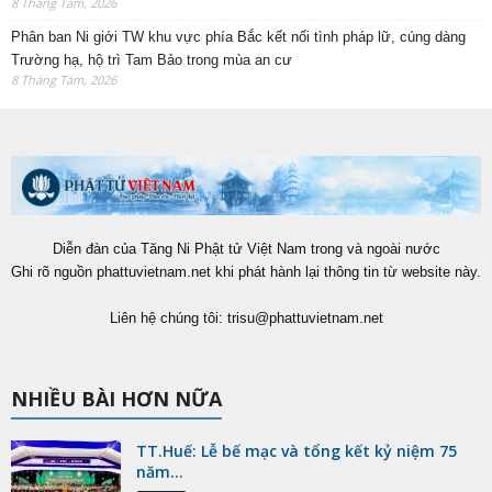
8 Tháng Tám, 2026
Phân ban Ni giới TW khu vực phía Bắc kết nối tình pháp lữ, cúng dàng
Trường hạ, hộ trì Tam Bảo trong mùa an cư
8 Tháng Tám, 2026
Diễn đàn của Tăng Ni Phật tử Việt Nam trong và ngoài nước
Ghi rõ nguồn phattuvietnam.net khi phát hành lại thông tin từ website này.
Liên hệ chúng tôi:
trisu@phattuvietnam.net
NHIỀU BÀI HƠN NỮA
TT.Huế: Lễ bế mạc và tổng kết kỷ niệm 75
năm...