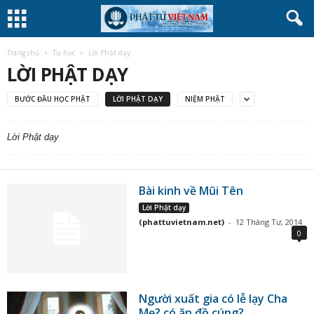
Trang chủ
Tu học
Lời Phật dạy
LỜI PHẬT DẠY
BƯỚC ĐẦU HỌC PHẬT
LỜI PHẬT DẠY
NIỆM PHẬT
Lời Phật dạy
Bài kinh về Mũi Tên
Lời Phật dạy
(phattuvietnam.net)
-
12 Tháng Tư, 2014
0
Người xuất gia có lễ lạy Cha
Mẹ? có ăn đồ cúng?