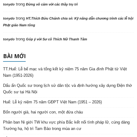
trong
tonydo
Đừng vô cảm với các thầy trụ trì
trong
tonydo
HT.Thích Bửu Chánh chia sẻ: Kỹ năng dẫn chương trình các lễ hội
Phật giáo Nam tông
trong
tonydo
Góp ý với Sư cô Thích Nữ Thanh Tâm
BÀI MỚI
TT.Huế: Lễ bế mạc và tổng kết kỷ niệm 75 năm Gia đình Phật tử Việt
Nam (1951-2026)
Dấu ấn Quốc sư trong lịch sử dân tộc và định hướng xây dựng Điện thờ
Quốc sư tại Hà Nội
Huế: Lễ kỷ niệm 75 năm GĐPT Việt Nam (1951 – 2026)
Bốn người già, hai người con, một đứa cháu
Phân ban Ni giới TW khu vực phía Bắc kết nối tình pháp lữ, cúng dàng
Trường hạ, hộ trì Tam Bảo trong mùa an cư