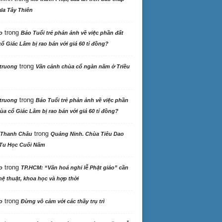
la Tây Thiên
trong
o
Báo Tuổi trẻ phản ảnh về việc phần đất
ổ Giác Lâm bị rao bán với giá 60 tỉ đồng?
trong
truong
Vãn cảnh chùa cổ ngàn năm ở Triều
trong
truong
Báo Tuổi trẻ phản ảnh về việc phần
ùa cổ Giác Lâm bị rao bán với giá 60 tỉ đồng?
trong
 Thanh Châu
Quảng Ninh. Chùa Tiêu Dao
Tu Học Cuối Năm
trong
o
TP.HCM: “Văn hoá nghi lễ Phật giáo” cần
ệ thuật, khoa học và hợp thời
trong
o
Đừng vô cảm với các thầy trụ trì