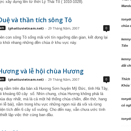
c xây dựng lên từ thời Lý Thái Tổ ( 1010-1028).
Manda
uệ và thần tích sông Tô
tonyd
chùa c
0
Nam
(phattuvietnam.net)
-
29 Tháng Năm, 2007
bên con sông Tô sống mãi với tín ngưỡng dân gian, kết đọng lại
kenny
o khói nhang những đền chùa ở khu vực này.
Tiên
kenny
đất ch
Hương và lễ hội chùa Hương
0
Nam
(phattuvietnam.net)
-
29 Tháng Năm, 2007
Thích
Khóa 
 nằm trên địa bàn xã Hương Sơn huyện Mỹ Đức, tỉnh Hà Tây,
i khoảng 60 cây
số. Nhìn chung, chùa Hương không phải là
hùa duy nhất, mà là cả một hệ thống chùa chiền, đền thờ, hang
tonyd
ơi lễ bái), nằm trong khu vực những ngọn núi đá vôi và rừng
có ngh
 diện tích đến 6 cây số vuông. Cho đến nay, vẫn chưa ước tính
hiết lập việc thờ cúng ban đầu.
tonyd