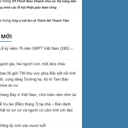
trong
o
HT.Thích Bửu Chánh chia sẻ: Kỹ năng dẫn
 trình các lễ hội Phật giáo Nam tông
trong
o
Góp ý với Sư cô Thích Nữ Thanh Tâm
 MỚI
Lễ kỷ niệm 75 năm GĐPT Việt Nam (1951 –
gười già, hai người con, một đứa cháu
ban Ni giới TW khu vực phía Bắc kết nối tình
lữ, cúng dàng Trường hạ, hộ trì Tam Bảo
 mùa an cư
háng Bảy ở Việt Nam, chín trăm năm nhìn lại
lễ Vu lan (Rằm tháng 7) tại nhà – Bản dành
hật tử sơ cơ và người có cảm tình với đạo
hồng ấy mới sáu mươi tuổi