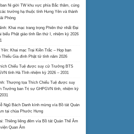
ban Ni giới TW khu vực phía Bắc thăm, cúng
các trường hạ thuộc tỉnh Hưng Yên và thành
ải Phòng
inh: Khai mạc trang trọng Phiên thứ nhất Đại
ại biểu Phật giáo tỉnh lần thứ I, nhiệm kỳ 2026
1
Yên: Khai mạc Trại Kiền Trắc – Họp bạn
 Thiếu Gia đình Phật tử tỉnh năm 2026
hích Chiếu Tuệ được suy cử Trưởng BTS
N tỉnh Hà Tĩnh nhiệm kỳ 2026 – 2031
nh: Thượng tọa Thích Chiếu Tuệ được suy
n Trưởng ban Trị sự GHPGVN tỉnh, nhiệm kỳ
2031
ễ Ngũ Bách Danh kính mừng vía Bồ tát Quán
Âm tại chùa Phước Hưng
ai: Thiêng liêng đêm vía Bồ tát Quán Thế Âm
i viện Quan Âm