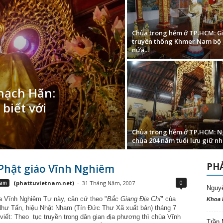
Chùa trong hẻm ở TP.HCM: G
truyền thống Khmer Nam bộ
nửa...
hạch Hãn:
biết với
Chùa trong hẻm ở TP.HCM: N
chùa 204 năm tuổi lưu giữ nhi
PHẢ
Phật giáo Vĩnh Nghiêm
0
Nam
(phattuvietnam.net)
-
31 Tháng Năm, 2007
Nguy
a Vĩnh Nghiêm Tự này, căn cứ theo "
Bắc Giang Địa Chí
" của
Khoa 
Như Tấn, hiệu Nhật Nham (Tín Đức Thư Xã xuất bản) tháng 7
viết: Theo
tục truyền trong dân gian địa phương thì chùa Vĩnh
Trần 