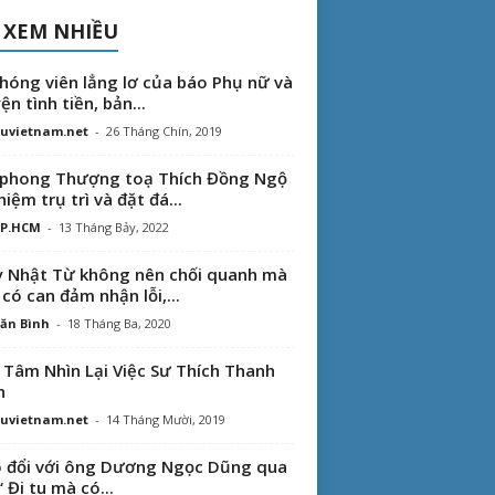
 XEM NHIỀU
hóng viên lẳng lơ của báo Phụ nữ và
ện tình tiền, bản...
uvietnam.net
-
26 Tháng Chín, 2019
phong Thượng toạ Thích Đồng Ngộ
hiệm trụ trì và đặt đá...
TP.HCM
-
13 Tháng Bảy, 2022
 Nhật Từ không nên chối quanh mà
 có can đảm nhận lỗi,...
ăn Bình
-
18 Tháng Ba, 2020
 Tâm Nhìn Lại Việc Sư Thích Thanh
n
uvietnam.net
-
14 Tháng Mười, 2019
 đổi với ông Dương Ngọc Dũng qua
“ Đi tu mà có...