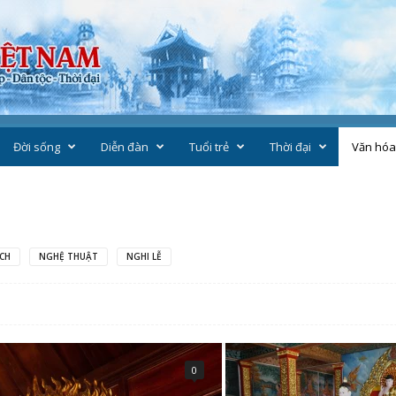
Đời sống
Diễn đàn
Tuổi trẻ
Thời đại
Văn hóa
ÁCH
NGHỆ THUẬT
NGHI LỄ
0