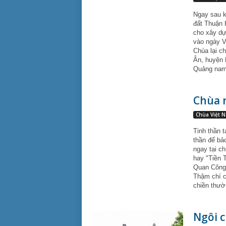
Ngay sau k
đất Thuận 
cho xây dự
vào ngày Vu
Chúa lại c
Ân, huyện 
Quảng nam
Chùa 
Chùa Việt 
Tinh thần 
thần để bảo
ngay tại c
hay "Tiền 
Quan Công,
Thậm chí c
chiền thườ
Ngôi c