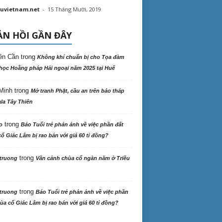
uvietnam.net
-
15 Tháng Mười, 2019
N HỒI GẦN ĐÂY
ên Cần
trong
Không khí chuẩn bị cho Tọa đàm
học Hoằng pháp Hải ngoại năm 2025 tại Huế
Minh
trong
Mở tranh Phật, cầu an trên bảo tháp
la Tây Thiên
trong
o
Báo Tuổi trẻ phản ảnh về việc phần đất
ổ Giác Lâm bị rao bán với giá 60 tỉ đồng?
trong
truong
Vãn cảnh chùa cổ ngàn năm ở Triều
trong
truong
Báo Tuổi trẻ phản ảnh về việc phần
ùa cổ Giác Lâm bị rao bán với giá 60 tỉ đồng?