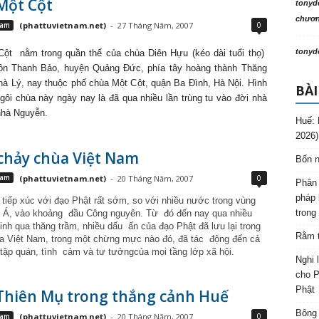
Một Cột
tonyd
chương
0
Nam
(phattuvietnam.net)
-
27 Tháng Năm, 2007
tonyd
Cột
nằm trong quần thể của chùa Diên Hựu (kéo dài tuổi thọ)
ôn Thanh Bảo, huyện Quảng Đức, phía tây hoàng thành Thăng
hà Lý, nay thuộc phố chùa Một Cột, quận Ba Đình, Hà Nội. Hình
BÀI
gôi chùa này ngày nay là đã qua nhiều lần trùng tu vào đời nhà
nhà Nguyễn.
Huế: 
2026)
chảy chùa Việt Nam
Bốn n
0
Nam
(phattuvietnam.net)
-
20 Tháng Năm, 2007
Phân 
pháp 
 tiếp xúc với đạo Phật rất sớm, so với nhiều nước trong vùng
trong
Á, vào khoảng
đầu Công nguyên. Từ
đó đến nay qua nhiều
inh qua thăng trầm, nhiều dấu
ấn của đạo Phật đã lưu lại trong
Rằm t
a Việt Nam, trong một chừng mực nào đó, đã tác
động đến cả
 tập quán, tình
cảm và tư tưởngcủa mọi tầng lớp xã hội.
Nghi 
cho P
Phật
Thiên Mụ trong thắng cảnh Huế
Bông 
0
Nam
(phattuvietnam.net)
-
20 Tháng Năm, 2007