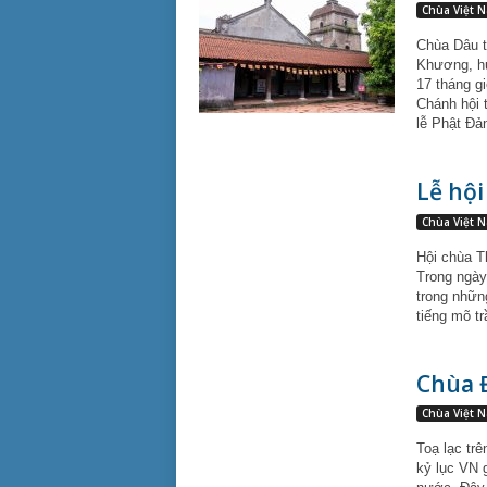
Chùa Việt 
Chùa Dâu t
Khương, hu
17 tháng g
Chánh hội 
lễ Phật Đả
Lễ hộ
Chùa Việt 
Hội chùa T
Trong ngày 
trong những
tiếng mõ t
Chùa Đ
Chùa Việt 
Toạ lạc tr
kỷ lục VN 