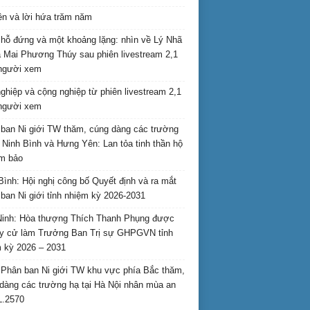
ên và lời hứa trăm năm
hỗ đứng và một khoảng lặng: nhìn về Lý Nhã
 Mai Phương Thúy sau phiên livestream 2,1
 người xem
nghiệp và cộng nghiệp từ phiên livestream 2,1
 người xem
ban Ni giới TW thăm, cúng dàng các trường
i Ninh Bình và Hưng Yên: Lan tỏa tinh thần hộ
am bảo
Bình: Hội nghị công bố Quyết định và ra mắt
ban Ni giới tỉnh nhiệm kỳ 2026-2031
inh: Hòa thượng Thích Thanh Phụng được
uy cử làm Trưởng Ban Trị sự GHPGVN tỉnh
 kỳ 2026 – 2031
Phân ban Ni giới TW khu vực phía Bắc thăm,
dàng các trường hạ tại Hà Nội nhân mùa an
L.2570