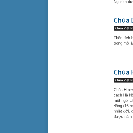
Nghiêm đượ
Chùa D
Chùa Việt 
Thần tích 
trong mờ ả
Chùa 
Chùa Việt 
Chùa Hương
cách Hà Nộ
một ngôi c
động (16 n
nhiệt đới,
được năm t