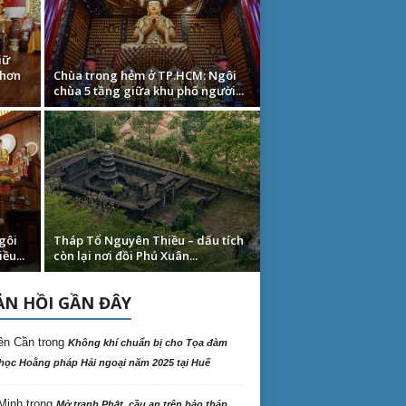
iữ
 hơn
Chùa trong hẻm ở TP.HCM: Ngôi
chùa 5 tầng giữa khu phố người...
gôi
Tháp Tổ Nguyên Thiều – dấu tích
ều...
còn lại nơi đồi Phú Xuân...
N HỒI GẦN ĐÂY
ên Cần
trong
Không khí chuẩn bị cho Tọa đàm
học Hoằng pháp Hải ngoại năm 2025 tại Huế
Minh
trong
Mở tranh Phật, cầu an trên bảo tháp