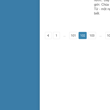
nước. Đây 
giới. Chùa
Tử - một ng
biết.
...
...
1
101
102
103
1