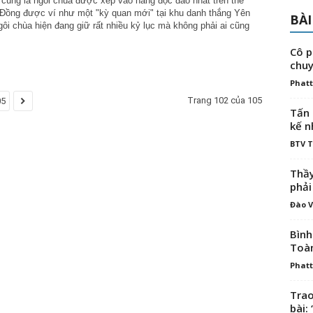
cũng là ngôi chùa được xếp vào hàng độc đáo nhất trên thế
 Đồng được ví như một "kỳ quan mới" tại khu danh thắng Yên
BÀI
ôi chùa hiện đang giữ rất nhiều kỷ lục mà không phải ai cũng
Cô p
chuy
Phatt
Trang 102 của 105
05
Tấn 
kế n
BTV 
Thầy
phải
Đào V
Bình
Toà
Phatt
Trao
bài: 