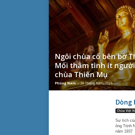
Ngôi chùa cổ bên bờ T
Mối thâm tình ít người 
chùa Thiên Mụ
Phùng Nam
-
28 Tháng Năm, 2026
Dòng 
Chùa Việt 
Sự tích củ
ông Trịnh 
năm 1937