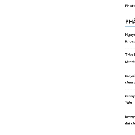
Phatt
PHẢ
Nguy
Khoa 
Trần 
Manda
tonyd
chùa c
kenny
Tiên
kenny
đất ch