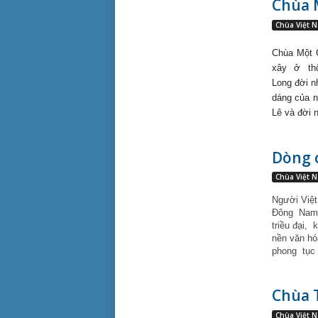
Chùa 
Chùa Việt 
Chùa Một 
xây
ở
th
Long đời n
dáng của n
Lê và đời 
Dòng 
Chùa Việt 
Người Việt
Đông
Nam 
triều đại,
k
nền văn hó
phong
tục
Chùa 
Chùa Việt 