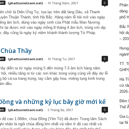
0
Nam
(phattuvietnam.net)
-
19 Tháng Năm, 2007
Phân 
dàng 
ên chữ là Diên Ứng Tự, tọa lạc trên đất làng Dâu, xã Thanh
phố H
yện Thuận Thành, tỉnh Hà Bắc. Hàng năm lễ hội mở vào ngày
iêng âm lịch, đúng vào ngày sinh của Phật mẫu Man Nương.
Bắc N
thì lại được mở vào ngày mồng 8 tháng 4 âm lịch, trùng với dịp
hội đ
n; đây cũng là ngày kỷ niệm khánh thành tượng Tứ Pháp.
– 203
Hưng 
i Chùa Thầy
ngành
0
Nam
(phattuvietnam.net)
-
10 Tháng Tư, 2007
TT. T
hầy diễn ra từ ngày mùng 5 đến mùng 7-3 âm lịch hàng năm.
GHPGV
hội, nhiều tăng ni từ các nơi khác trong vùng cùng về đây dự lễ
 bộ cà-sa trang trọng, tay cầm gậy hoa, miệng tụng kinh trong
Hà Tĩ
rầm đều.
cử tâ
2026-
ồng và những kỷ lục bây giờ mới kể
Đêm l
Thế 
0
Nam
(phattuvietnam.net)
-
5 Tháng Ba, 2007
Gia L
ên độ cao 1.068m, chùa Đồng (Yên Tử) đã được Trung tâm Sách
tại N
ghi nhận là ngôi chùa đồng lớn nhất và nằm ở độ cao nhất cả