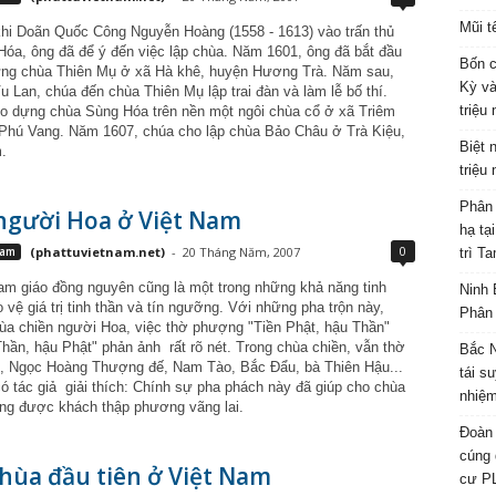
Mũi t
hi Doãn Quốc Công Nguyễn Hoàng (1558 - 1613) vào trấn thủ
Hóa, ông đã để ý đến việc lập chùa. Năm 1601, ông đã bắt đầu
Bốn c
ng chùa Thiên Mụ ở xã Hà khê, huyện Hương Trà. Năm sau,
Kỳ và
 Lan, chúa đến chùa Thiên Mụ lập trai đàn và làm lễ bố thí.
triệu
ho dựng chùa Sùng Hóa trên nền một ngôi chùa cổ ở xã Triêm
Phú Vang. Năm 1607, chúa cho lập chùa Bảo Châu ở Trà Kiệu,
Biệt 
.
triệu
Phân 
người Hoa ở Việt Nam
hạ tạ
0
Nam
(phattuvietnam.net)
-
20 Tháng Năm, 2007
trì T
tam giáo đồng nguyên cũng là một trong những khả năng tinh
Ninh 
 vệ giá trị tinh thần và tín ngưỡng. Với những pha trộn này,
Phân 
hùa chiền người Hoa, việc thờ phượng "Tiền Phật, hậu Thần"
Thần, hậu Phật" phản ảnh
rất rõ nét. Trong chùa chiền, vẫn thờ
Bắc N
 Ngọc Hoàng Thượng đế, Nam Tào, Bắc Đẩu, bà Thiên Hậu...
tái s
ó tác giả
giải thích: Chính sự pha phách này đã giúp cho chùa
nhiệm
ng được khách thập phương vãng lai.
Đoàn 
cúng 
hùa đầu tiên ở Việt Nam
cư P