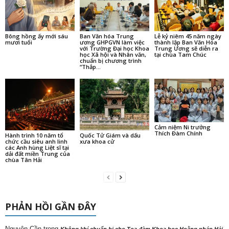
Bông hồng ấy mới sáu
Ban Văn hóa Trung
Lễ kỷ niêm 45 năm ngày
mươi tuổi
ương GHPGVN làm việc
thành lập Ban Văn Hóa
với Trường Đại học Khoa
Trung Ương sẽ diễn ra
học Xã hội và Nhân văn,
tại chùa Tam Chúc
chuẩn bị chương trình
“Thắp...
Cảm niệm Ni trưởng
Thích Đàm Chính
Hành trình 10 năm tổ
Quốc Tử Giám và dấu
chức cầu siêu anh linh
xưa khoa cử
các Anh hùng Liệt sĩ tại
dải đất miền Trung của
chùa Tân Hải
PHẢN HỒI GẦN ĐÂY
Nguyên Cần
trong