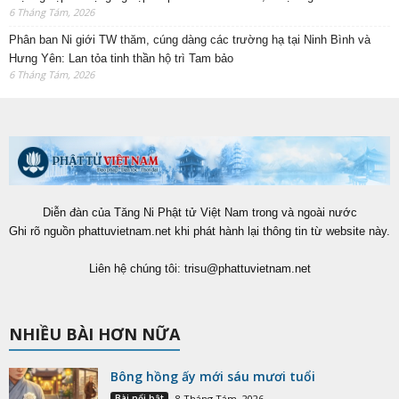
6 Tháng Tám, 2026
Phân ban Ni giới TW thăm, cúng dàng các trường hạ tại Ninh Bình và
Hưng Yên: Lan tỏa tinh thần hộ trì Tam bảo
6 Tháng Tám, 2026
Diễn đàn của Tăng Ni Phật tử Việt Nam trong và ngoài nước
Ghi rõ nguồn phattuvietnam.net khi phát hành lại thông tin từ website này.
Liên hệ chúng tôi:
trisu@phattuvietnam.net
NHIỀU BÀI HƠN NỮA
Bông hồng ấy mới sáu mươi tuổi
Bài nổi bật
8 Tháng Tám, 2026