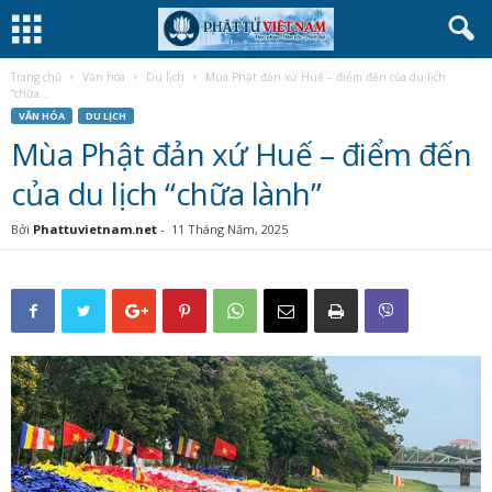
Trang chủ
Văn hóa
Du lịch
Mùa Phật đản xứ Huế – điểm đến của du lịch
“chữa...
VĂN HÓA
DU LỊCH
Mùa Phật đản xứ Huế – điểm đến
của du lịch “chữa lành”
Bởi
Phattuvietnam.net
-
11 Tháng Năm, 2025