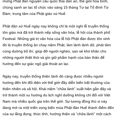
mừng Phật đản nguyện cầu quốc thái dân an, thế giới hòa bình,
chúng sanh an lạc tổ chức vào sáng 15 tháng Tư tại Tổ đình Từ
Đàm, trung tâm của Phật giáo xứ Huế.
Phật đản xứ Huế ngày nay không chỉ là một nghi lễ truyền thống
tôn giáo mà đã trở thành nếp sống văn hóa, lễ hội của thành phố
Festival. Những giá trị văn hóa của lễ hội Phật đản được tôn vinh
đó là truyền thống ăn chay niệm Phật, làm lành lánh dữ, phát tâm
cúng dường bố thí, giúp đỡ người nghèo, san sẻ khó khăn cho
những người thiệt thòi và gìn giữ phẩm hạnh của bản thân để
hướng đến sự giác ngộ giải thoát an lạc.
Ngày nay, truyền thống thiện lành đó càng được nhiều người
hướng đến khi đối diện với thế giới đầy diễn biến bất thường của
thiên nhiên và xã hội. Khái niệm “chữa lành” xuất hiện gần đây và
trở thành một xu hướng du lịch nghỉ dưỡng không chỉ đối với Việt
Nam mà nhiều quốc gia trên thế giới. Sự tương đồng thú vị này
đang mở ra một triển vọng biến mùa Phật đản Huế thành điểm đến
của sự lắng đọng, thức tỉnh, hướng thiện và “chữa lành” một cách