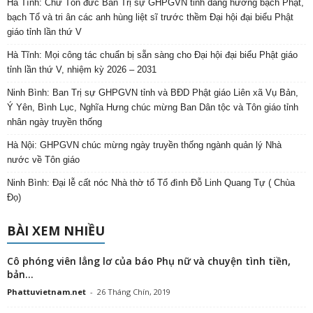
Hà Tĩnh: Chư Tôn đức Ban Trị sự GHPGVN tỉnh dâng hương bạch Phật,
bạch Tổ và tri ân các anh hùng liệt sĩ trước thềm Đại hội đại biểu Phật
giáo tỉnh lần thứ V
Hà Tĩnh: Mọi công tác chuẩn bị sẵn sàng cho Đại hội đại biểu Phật giáo
tỉnh lần thứ V, nhiệm kỳ 2026 – 2031
Ninh Bình: Ban Trị sự GHPGVN tỉnh và BĐD Phật giáo Liên xã Vụ Bản,
Ý Yên, Bình Lục, Nghĩa Hưng chúc mừng Ban Dân tộc và Tôn giáo tỉnh
nhân ngày truyền thống
Hà Nội: GHPGVN chúc mừng ngày truyền thống ngành quản lý Nhà
nước về Tôn giáo
Ninh Bình: Đại lễ cất nóc Nhà thờ tổ Tổ đình Đỗ Linh Quang Tự ( Chùa
Đọ)
BÀI XEM NHIỀU
Cô phóng viên lẳng lơ của báo Phụ nữ và chuyện tình tiền,
bản...
Phattuvietnam.net
-
26 Tháng Chín, 2019