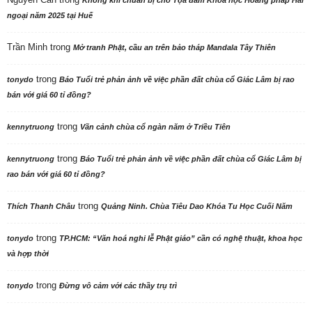
Không khí chuẩn bị cho Tọa đàm Khoa học Hoằng pháp Hải
ngoại năm 2025 tại Huế
Trần Minh
trong
Mở tranh Phật, cầu an trên bảo tháp Mandala Tây Thiên
trong
tonydo
Báo Tuổi trẻ phản ảnh về việc phần đất chùa cổ Giác Lâm bị rao
bán với giá 60 tỉ đồng?
trong
kennytruong
Vãn cảnh chùa cổ ngàn năm ở Triều Tiên
trong
kennytruong
Báo Tuổi trẻ phản ảnh về việc phần đất chùa cổ Giác Lâm bị
rao bán với giá 60 tỉ đồng?
trong
Thích Thanh Châu
Quảng Ninh. Chùa Tiêu Dao Khóa Tu Học Cuối Năm
trong
tonydo
TP.HCM: “Văn hoá nghi lễ Phật giáo” cần có nghệ thuật, khoa học
và hợp thời
trong
tonydo
Đừng vô cảm với các thầy trụ trì