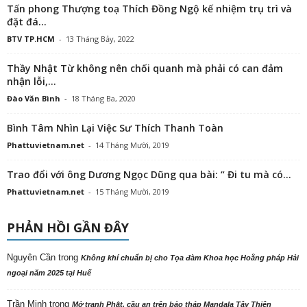
Tấn phong Thượng toạ Thích Đồng Ngộ kế nhiệm trụ trì và
đặt đá...
BTV TP.HCM
-
13 Tháng Bảy, 2022
Thầy Nhật Từ không nên chối quanh mà phải có can đảm
nhận lỗi,...
Đào Văn Bình
-
18 Tháng Ba, 2020
Bình Tâm Nhìn Lại Việc Sư Thích Thanh Toàn
Phattuvietnam.net
-
14 Tháng Mười, 2019
Trao đổi với ông Dương Ngọc Dũng qua bài: “ Đi tu mà có...
Phattuvietnam.net
-
15 Tháng Mười, 2019
PHẢN HỒI GẦN ĐÂY
Nguyên Cần
trong
Không khí chuẩn bị cho Tọa đàm Khoa học Hoằng pháp Hải
ngoại năm 2025 tại Huế
Trần Minh
trong
Mở tranh Phật, cầu an trên bảo tháp Mandala Tây Thiên