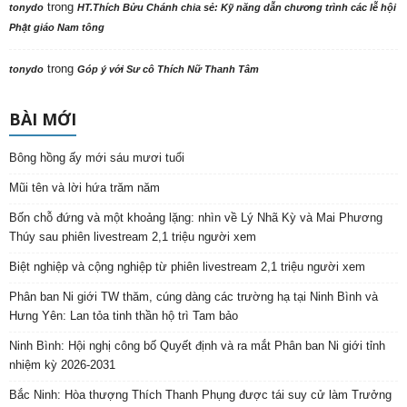
trong
tonydo
HT.Thích Bửu Chánh chia sẻ: Kỹ năng dẫn chương trình các lễ hội
Phật giáo Nam tông
trong
tonydo
Góp ý với Sư cô Thích Nữ Thanh Tâm
BÀI MỚI
Bông hồng ấy mới sáu mươi tuổi
Mũi tên và lời hứa trăm năm
Bốn chỗ đứng và một khoảng lặng: nhìn về Lý Nhã Kỳ và Mai Phương
Thúy sau phiên livestream 2,1 triệu người xem
Biệt nghiệp và cộng nghiệp từ phiên livestream 2,1 triệu người xem
Phân ban Ni giới TW thăm, cúng dàng các trường hạ tại Ninh Bình và
Hưng Yên: Lan tỏa tinh thần hộ trì Tam bảo
Ninh Bình: Hội nghị công bố Quyết định và ra mắt Phân ban Ni giới tỉnh
nhiệm kỳ 2026-2031
Bắc Ninh: Hòa thượng Thích Thanh Phụng được tái suy cử làm Trưởng