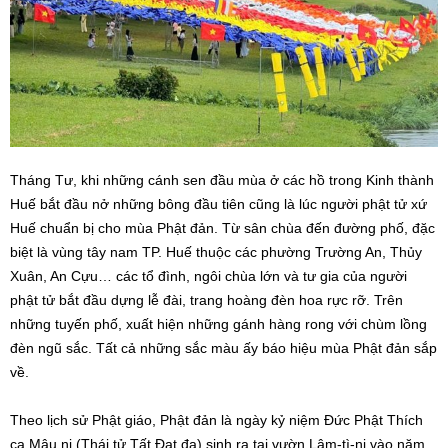
Tháng Tư, khi những cánh sen đầu mùa ở các hồ trong Kinh thành
Huế bắt đầu nở những bông đầu tiên cũng là lúc người phật tử xứ
Huế chuẩn bị cho mùa Phật đản. Từ sân chùa đến đường phố, đặc
biệt là vùng tây nam TP. Huế thuộc các phường Trường An, Thủy
Xuân, An Cựu… các tổ đình, ngôi chùa lớn và tư gia của người
phật tử bắt đầu dựng lễ đài, trang hoàng đèn hoa rực rỡ. Trên
những tuyến phố, xuất hiện những gánh hàng rong với chùm lồng
đèn ngũ sắc. Tất cả những sắc màu ấy báo hiệu mùa Phật đản sắp
về.
Theo lịch sử Phật giáo, Phật đản là ngày kỷ niệm Đức Phật Thích
ca Mâu ni (Thái tử Tất Đạt đa) sinh ra tại vườn Lâm-tì-ni vào năm