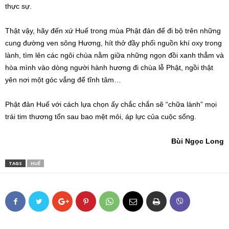
thực sự.
Thật vậy, hãy đến xứ Huế trong mùa Phật đản để đi bộ trên những
cung đường ven sông Hương, hít thở đầy phổi nguồn khí oxy trong
lành, tìm lên các ngôi chùa nằm giữa những ngọn đồi xanh thẳm và
hòa mình vào dòng người hành hương đi chùa lễ Phật, ngồi thật
yên nơi một góc vắng để tĩnh tâm…
Phật đản Huế với cách lựa chọn ấy chắc chắn sẽ “chữa lành” mọi
trái tim thương tổn sau bao mệt mỏi, áp lực của cuộc sống.
Bùi Ngọc Long
TAGS
HUẾ