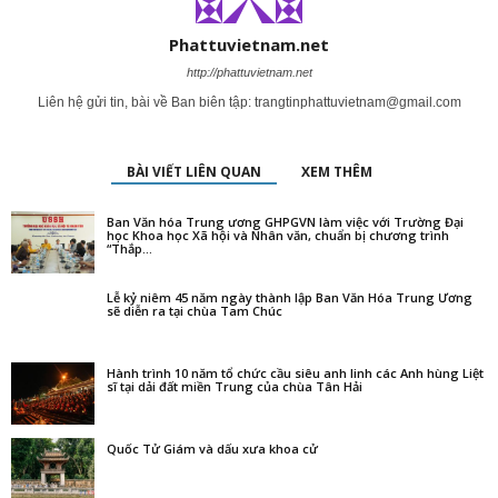
Phattuvietnam.net
http://phattuvietnam.net
Liên hệ gửi tin, bài về Ban biên tập:
trangtinphattuvietnam@gmail.com
BÀI VIẾT LIÊN QUAN
XEM THÊM
Ban Văn hóa Trung ương GHPGVN làm việc với Trường Đại
học Khoa học Xã hội và Nhân văn, chuẩn bị chương trình
“Thắp...
Lễ kỷ niêm 45 năm ngày thành lập Ban Văn Hóa Trung Ương
sẽ diễn ra tại chùa Tam Chúc
Hành trình 10 năm tổ chức cầu siêu anh linh các Anh hùng Liệt
sĩ tại dải đất miền Trung của chùa Tân Hải
Quốc Tử Giám và dấu xưa khoa cử