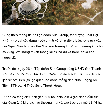
Cũng theo thông tin từ Tập đoàn Sun Group, tôn tượng Phật Đại
Nhật Như Lai xây dựng hướng mặt về phía đông bắc, lưng tựa vào
núi Ngàn Nưa tạo nên thế “tọa sơn hướng thủy” sinh vượng khí cho
cả vùng, với mong muốn mang lại sự no đủ và hạnh phúc cho
người dân.
Trước đó, ngày 26.4, Tập đoàn Sun Group cùng UBND tỉnh Thanh
Hóa tổ chức lễ động thổ dự án Quần thể du lịch tâm linh và di tích
lịch sử Am Tiên (thuộc quần thể danh thắng đền Nưa – động Am
Tiên, TT.Nưa, H.Triệu Sơn, Thanh Hóa).
Dự án có tổng diện tích gần 350 ha, chia làm 3 giai đoạn đầu tư:
giai đoạn 1 là khu dịch vụ thương mại và cáp treo quy mô 31,74 ha,