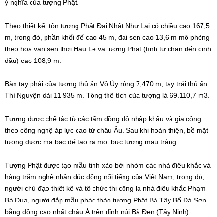
ý nghĩa của tượng Phật.
Theo thiết kế, tôn tượng Phật Đại Nhật Như Lai có chiều cao 167,5
m, trong đó, phần khối đế cao 45 m, đài sen cao 13,6 m mô phỏng
theo hoa văn sen thời Hậu Lê và tượng Phật (tính từ chân đến đỉnh
đầu) cao 108,9 m.
Bàn tay phải của tượng thủ ấn Vô Úy rộng 7,470 m; tay trái thủ ấn
Thí Nguyện dài 11,935 m. Tổng thể tích của tượng là 69.110,7 m3.
Tượng được chế tác từ các tấm đồng đỏ nhập khẩu và gia công
theo công nghệ áp lực cao từ châu Âu. Sau khi hoàn thiện, bề mặt
tượng được mạ bạc để tạo ra một bức tượng màu trắng.
Tượng Phật được tạo mẫu tinh xảo bởi nhóm các nhà điêu khắc và
hàng trăm nghệ nhân đúc đồng nổi tiếng của Việt Nam, trong đó,
người chủ đạo thiết kế và tổ chức thi công là nhà điêu khắc Phạm
Bá Đua, người đắp mẫu phác thảo tượng Phật Bà Tây Bổ Đà Sơn
bằng đồng cao nhất châu Á trên đỉnh núi Bà Đen (Tây Ninh).