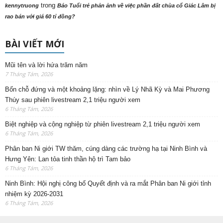
trong
kennytruong
Báo Tuổi trẻ phản ảnh về việc phần đất chùa cổ Giác Lâm bị
rao bán với giá 60 tỉ đồng?
BÀI VIẾT MỚI
Mũi tên và lời hứa trăm năm
7 Tháng Tám, 2026
Bốn chỗ đứng và một khoảng lặng: nhìn về Lý Nhã Kỳ và Mai Phương
Thúy sau phiên livestream 2,1 triệu người xem
6 Tháng Tám, 2026
Biệt nghiệp và cộng nghiệp từ phiên livestream 2,1 triệu người xem
6 Tháng Tám, 2026
Phân ban Ni giới TW thăm, cúng dàng các trường hạ tại Ninh Bình và
Hưng Yên: Lan tỏa tinh thần hộ trì Tam bảo
6 Tháng Tám, 2026
Ninh Bình: Hội nghị công bố Quyết định và ra mắt Phân ban Ni giới tỉnh
nhiệm kỳ 2026-2031
6 Tháng Tám, 2026