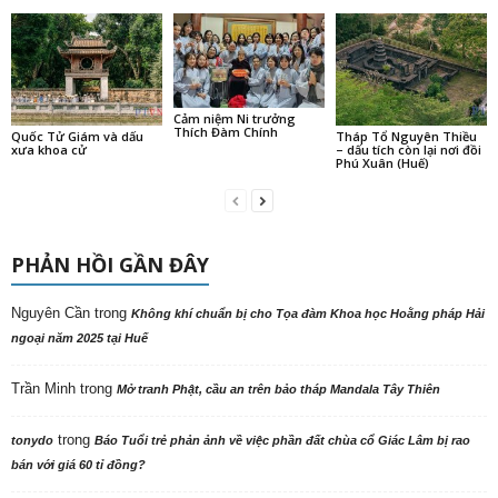
Cảm niệm Ni trưởng
Thích Đàm Chính
Quốc Tử Giám và dấu
Tháp Tổ Nguyên Thiều
xưa khoa cử
– dấu tích còn lại nơi đồi
Phú Xuân (Huế)
PHẢN HỒI GẦN ĐÂY
Nguyên Cần
trong
Không khí chuẩn bị cho Tọa đàm Khoa học Hoằng pháp Hải
ngoại năm 2025 tại Huế
Trần Minh
trong
Mở tranh Phật, cầu an trên bảo tháp Mandala Tây Thiên
trong
tonydo
Báo Tuổi trẻ phản ảnh về việc phần đất chùa cổ Giác Lâm bị rao
bán với giá 60 tỉ đồng?