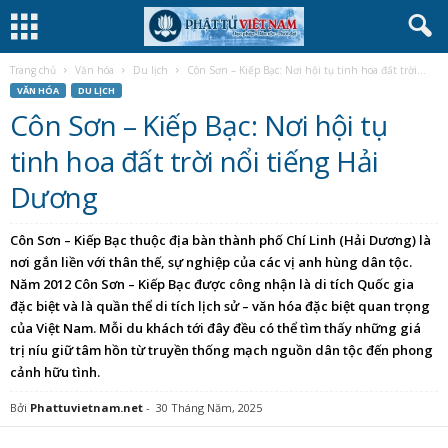
Trang chủ
Văn hóa
Du lịch
Côn Sơn – Kiếp Bạc: Nơi hội tụ tinh hoa đất trời...
VĂN HÓA
DU LỊCH
Côn Sơn – Kiếp Bạc: Nơi hội tụ
tinh hoa đất trời nổi tiếng Hải
Dương
Côn Sơn – Kiếp Bạc thuộc địa bàn thành phố Chí Linh (Hải Dương) là
nơi gắn liền với thân thế, sự nghiệp của các vị anh hùng dân tộc.
Năm 2012 Côn Sơn – Kiếp Bạc được công nhận là di tích Quốc gia
đặc biệt và là quần thể di tích lịch sử – văn hóa đặc biệt quan trọng
của Việt Nam. Mỗi du khách tới đây đều có thể tìm thấy những giá
trị níu giữ tâm hồn từ truyền thống mạch nguồn dân tộc đến phong
cảnh hữu tình.
Bởi
Phattuvietnam.net
-
30 Tháng Năm, 2025