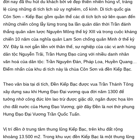
đời nay đã thu hút du khách bởi vẻ đẹp thiên nhiên hùng vĩ, tráng
lệ cùng những di tích lịch sử uy nghiêm, cổ kính. Di tích quốc gia
Côn Sơn – Kiếp Bạc gồm quần thể các di tích lịch sử liên quan đến
những chiến công lẫy lừng trong ba lần quân dân thời Trần đánh
thắng quân xâm lược Nguyên Mông thế kỷ XIII và trong cuộc kháng
chiến 10 năm của nghĩa quân Lam Sơn chống quân Minh ở thế kỷ
XV. Đây là nơi gắn liền với thân thế, sự nghiệp của các vị anh hùng
dân tộc Nguyễn Trãi, Trần Hưng Đạo cùng với nhiều danh nhân
văn hoá của dân tộc: Trần Nguyên Đán, Pháp Loa, Huyền Quang…
Điểm nhấn của khu di tích này là chùa Côn Sơn và đền Kiếp Bạc.
Theo văn bia tại di tích, Đền Kiếp Bạc được vua Trần Thánh Tông
xây dựng sau khi Hưng Đạo Đại vương qua đời năm 1300 để
tưởng nhớ công đức lớn lao trừ được giặc dữ, ngăn được họa lớn
cho đất nước của Hưng Đạo Vương; giờ đây Đền là nơi thờ phụng
Hưng Đạo Đại Vương Trần Quốc Tuấn.
Vị trí đền ở trung tâm thung lũng Kiếp Bạc, trên khu đất rộng
khoảng 13.500 m2. Trong khu vực đền Kiếp Bạc là một thung lũng