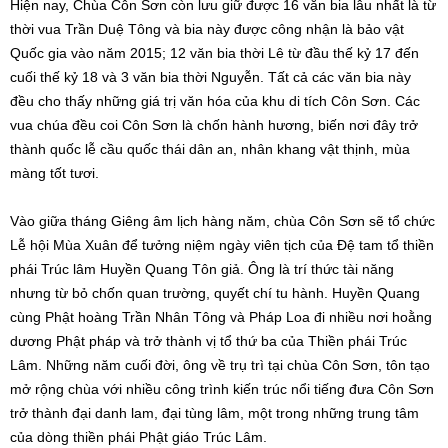
Hiện nay, Chùa Côn Sơn còn lưu giữ được 16 văn bia lâu nhất là từ
thời vua Trần Duệ Tông và bia này được công nhận là bảo vật
Quốc gia vào năm 2015; 12 văn bia thời Lê từ đầu thế kỷ 17 đến
cuối thế kỷ 18 và 3 văn bia thời Nguyễn. Tất cả các văn bia này
đều cho thấy những giá trị văn hóa của khu di tích Côn Sơn. Các
vua chúa đều coi Côn Sơn là chốn hành hương, biến nơi đây trở
thành quốc lễ cầu quốc thái dân an, nhân khang vật thịnh, mùa
màng tốt tươi.
Vào giữa tháng Giêng âm lịch hàng năm, chùa Côn Sơn sẽ tổ chức
Lễ hội Mùa Xuân để tưởng niệm ngày viên tịch của Đệ tam tổ thiền
phái Trúc lâm Huyền Quang Tôn giả. Ông là trí thức tài năng
nhưng từ bỏ chốn quan trường, quyết chí tu hành. Huyền Quang
cùng Phật hoàng Trần Nhân Tông và Pháp Loa đi nhiều nơi hoằng
dương Phật pháp và trở thành vị tổ thứ ba của Thiền phái Trúc
Lâm. Những năm cuối đời, ông về trụ trì tại chùa Côn Sơn, tôn tạo
mở rộng chùa với nhiều công trình kiến trúc nổi tiếng đưa Côn Sơn
trở thành đại danh lam, đại tùng lâm, một trong những trung tâm
của dòng thiền phái Phật giáo Trúc Lâm.