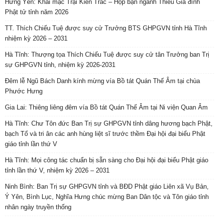
Hưng Yên: Khai mạc Trại Kiền Trắc – Họp bạn ngành Thiếu Gia đình
Phật tử tỉnh năm 2026
TT. Thích Chiếu Tuệ được suy cử Trưởng BTS GHPGVN tỉnh Hà Tĩnh
nhiệm kỳ 2026 – 2031
Hà Tĩnh: Thượng tọa Thích Chiếu Tuệ được suy cử tân Trưởng ban Trị
sự GHPGVN tỉnh, nhiệm kỳ 2026-2031
Đêm lễ Ngũ Bách Danh kính mừng vía Bồ tát Quán Thế Âm tại chùa
Phước Hưng
Gia Lai: Thiêng liêng đêm vía Bồ tát Quán Thế Âm tại Ni viện Quan Âm
Hà Tĩnh: Chư Tôn đức Ban Trị sự GHPGVN tỉnh dâng hương bạch Phật,
bạch Tổ và tri ân các anh hùng liệt sĩ trước thềm Đại hội đại biểu Phật
giáo tỉnh lần thứ V
Hà Tĩnh: Mọi công tác chuẩn bị sẵn sàng cho Đại hội đại biểu Phật giáo
tỉnh lần thứ V, nhiệm kỳ 2026 – 2031
Ninh Bình: Ban Trị sự GHPGVN tỉnh và BĐD Phật giáo Liên xã Vụ Bản,
Ý Yên, Bình Lục, Nghĩa Hưng chúc mừng Ban Dân tộc và Tôn giáo tỉnh
nhân ngày truyền thống