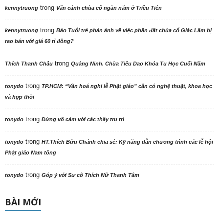
trong
kennytruong
Vãn cảnh chùa cổ ngàn năm ở Triều Tiên
trong
kennytruong
Báo Tuổi trẻ phản ảnh về việc phần đất chùa cổ Giác Lâm bị
rao bán với giá 60 tỉ đồng?
trong
Thích Thanh Châu
Quảng Ninh. Chùa Tiêu Dao Khóa Tu Học Cuối Năm
trong
tonydo
TP.HCM: “Văn hoá nghi lễ Phật giáo” cần có nghệ thuật, khoa học
và hợp thời
trong
tonydo
Đừng vô cảm với các thầy trụ trì
trong
tonydo
HT.Thích Bửu Chánh chia sẻ: Kỹ năng dẫn chương trình các lễ hội
Phật giáo Nam tông
trong
tonydo
Góp ý với Sư cô Thích Nữ Thanh Tâm
BÀI MỚI