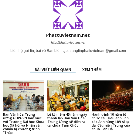
Phattuvietnam.net
http://phattuvietnam.net
Liên hệ gửi tin, bài về Ban biên tập:
trangtinphattuvietnam@gmail.com
BÀI VIẾT LIÊN QUAN
XEM THÊM
Ban Văn hóa Trung
Lễ kỷ niêm 45 năm ngày
Hành trình 10 năm tổ
ương GHPGVN làm việc
thành lập Ban Văn Hóa
chức cầu siêu anh linh
với Trường Đại học Khoa
Trung Ương sẽ diễn ra
các Anh hùng Liệt sĩ tại
học Xã hội và Nhân văn,
tại chùa Tam Chúc
dải đất miền Trung của
chuẩn bị chương trình
chùa Tân Hải
“Thắp...