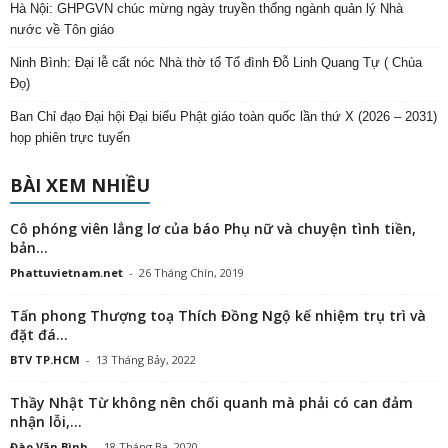
Hà Nội: GHPGVN chúc mừng ngày truyền thống ngành quản lý Nhà
nước về Tôn giáo
Ninh Bình: Đại lễ cất nóc Nhà thờ tổ Tổ đình Đỗ Linh Quang Tự ( Chùa
Đọ)
Ban Chỉ đạo Đại hội Đại biểu Phật giáo toàn quốc lần thứ X (2026 – 2031)
họp phiên trực tuyến
BÀI XEM NHIỀU
Cô phóng viên lẳng lơ của báo Phụ nữ và chuyện tình tiền,
bản...
Phattuvietnam.net
-
26 Tháng Chín, 2019
Tấn phong Thượng toạ Thích Đồng Ngộ kế nhiệm trụ trì và
đặt đá...
BTV TP.HCM
-
13 Tháng Bảy, 2022
Thầy Nhật Từ không nên chối quanh mà phải có can đảm
nhận lỗi,...
Đào Văn Bình
-
18 Tháng Ba, 2020