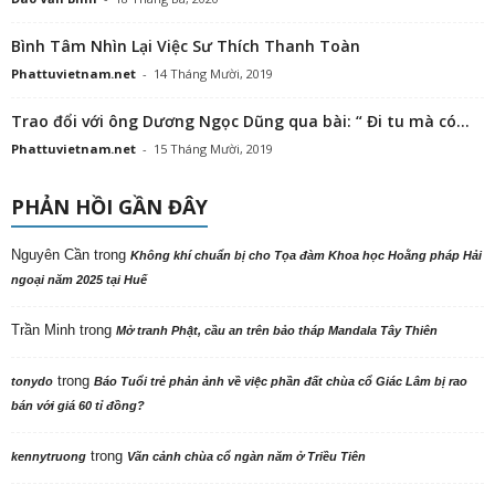
Bình Tâm Nhìn Lại Việc Sư Thích Thanh Toàn
Phattuvietnam.net
-
14 Tháng Mười, 2019
Trao đổi với ông Dương Ngọc Dũng qua bài: “ Đi tu mà có...
Phattuvietnam.net
-
15 Tháng Mười, 2019
PHẢN HỒI GẦN ĐÂY
Nguyên Cần
trong
Không khí chuẩn bị cho Tọa đàm Khoa học Hoằng pháp Hải
ngoại năm 2025 tại Huế
Trần Minh
trong
Mở tranh Phật, cầu an trên bảo tháp Mandala Tây Thiên
trong
tonydo
Báo Tuổi trẻ phản ảnh về việc phần đất chùa cổ Giác Lâm bị rao
bán với giá 60 tỉ đồng?
trong
kennytruong
Vãn cảnh chùa cổ ngàn năm ở Triều Tiên