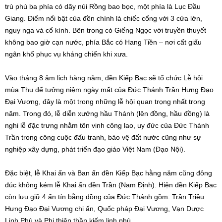
trù phú ba phía có dãy núi Rồng bao bọc, một phía là Lục Đầu
Giang. Điểm nổi bật của đền chính là chiếc cổng với 3 cửa lớn,
nguy nga và cổ kính. Bên trong có Giếng Ngọc với truyền thuyết
không bao giờ cạn nước, phía Bắc có Hang Tiền – nơi cất giấu
ngân khố phục vụ kháng chiến khi xưa.
Vào tháng 8 âm lịch hàng năm, đền Kiếp Bạc sẽ tổ chức Lễ hội
mùa Thu để tưởng niệm ngày mất của Đức Thánh Trần Hưng Đạo
Đại Vương, đây là một trong những lễ hội quan trọng nhất trong
năm. Trong đó, lễ diễn xướng hầu Thánh (lên đồng, hầu đồng) là
nghi lễ đặc trưng nhằm tôn vinh công lao, uy đức của Đức Thánh
Trần trong công cuộc đấu tranh, bảo vệ đất nước cũng như sự
nghiệp xây dựng, phát triển đạo giáo Việt Nam (Đạo Nội).
Đặc biệt, lễ Khai ấn và Ban ấn đền Kiếp Bạc hằng năm cũng đông
đúc không kém lễ Khai ấn đền Trần (Nam Định). Hiện đền Kiếp Bạc
còn lưu giữ 4 ấn tín bằng đồng của Đức Thánh gồm: Trần Triều
Hưng Đạo Đại Vương chi ấn, Quốc pháp Đại Vương, Vạn Dược
Linh Phù và Phi thiên thần kiếm linh phù.