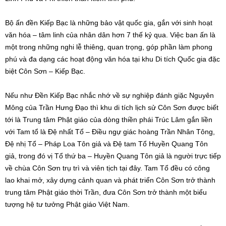
Bộ ấn đền Kiếp Bạc là những bảo vật quốc gia, gắn với sinh hoạt
văn hóa – tâm linh của nhân dân hơn 7 thế kỷ qua. Việc ban ấn là
một trong những nghi lễ thiêng, quan trọng, góp phần làm phong
phú và đa dạng các hoạt động văn hóa tại khu Di tích Quốc gia đặc
biệt Côn Sơn – Kiếp Bạc.
Nếu như Đền Kiếp Bạc nhắc nhớ về sự nghiệp đánh giặc Nguyên
Mông của Trần Hưng Đạo thì khu di tích lịch sử Côn Sơn được biết
tới là Trung tâm Phật giáo của dòng thiền phái Trúc Lâm gắn liền
với Tam tổ là Đệ nhất Tổ – Điều ngự giác hoàng Trần Nhân Tông,
Đệ nhị Tổ – Pháp Loa Tôn giả và Đệ tam Tổ Huyền Quang Tôn
giả, trong đó vị Tổ thứ ba – Huyền Quang Tôn giả là người trực tiếp
về chùa Côn Sơn trụ trì và viên tịch tại đây. Tam Tổ đều có công
lao khai mở, xây dựng cảnh quan và phát triển Côn Sơn trở thành
trung tâm Phật giáo thời Trần, đưa Côn Sơn trở thành một biểu
tượng hệ tư tưởng Phật giáo Việt Nam.