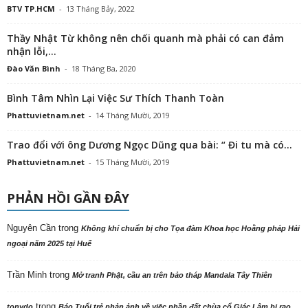
BTV TP.HCM
-
13 Tháng Bảy, 2022
Thầy Nhật Từ không nên chối quanh mà phải có can đảm
nhận lỗi,...
Đào Văn Bình
-
18 Tháng Ba, 2020
Bình Tâm Nhìn Lại Việc Sư Thích Thanh Toàn
Phattuvietnam.net
-
14 Tháng Mười, 2019
Trao đổi với ông Dương Ngọc Dũng qua bài: “ Đi tu mà có...
Phattuvietnam.net
-
15 Tháng Mười, 2019
PHẢN HỒI GẦN ĐÂY
Nguyên Cần
trong
Không khí chuẩn bị cho Tọa đàm Khoa học Hoằng pháp Hải
ngoại năm 2025 tại Huế
Trần Minh
trong
Mở tranh Phật, cầu an trên bảo tháp Mandala Tây Thiên
trong
tonydo
Báo Tuổi trẻ phản ảnh về việc phần đất chùa cổ Giác Lâm bị rao