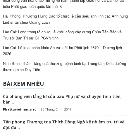
hoạt động văn hóa chào mừng 45 năm thành lập Giáo hội và Đại hội đại
biểu Phật giáo toàn quốc lần thứ X
Hải Phòng: Phường Hưng Đạo tổ chức lễ cầu siêu anh linh các Anh hùng
Liệt sĩ tại chùa Quảng Luận
Lào Cai: Long trọng tổ chức Lễ khởi công xây dựng Chùa Tân Bảo và
Trụ sở Ban Trị sự GHPGVN tỉnh
Lào Cai: Lễ khai pháp khóa An cư kiết hạ Phật lịch 2570 – Dương lịch
2026
Ninh Bình: Thăm, tặng quà thương, bệnh binh tại Trung tâm Điều dưỡng
thương binh Duy Tiên
BÀI XEM NHIỀU
Cô phóng viên lẳng lơ của báo Phụ nữ và chuyện tình tiền,
bản...
Phattuvietnam.net
-
26 Tháng Chín, 2019
Tấn phong Thượng toạ Thích Đồng Ngộ kế nhiệm trụ trì và
đặt đá...