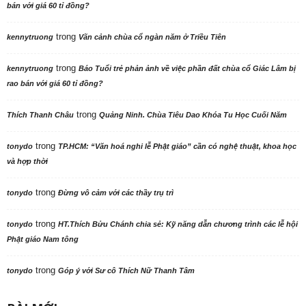
bán với giá 60 tỉ đồng?
trong
kennytruong
Vãn cảnh chùa cổ ngàn năm ở Triều Tiên
trong
kennytruong
Báo Tuổi trẻ phản ảnh về việc phần đất chùa cổ Giác Lâm bị
rao bán với giá 60 tỉ đồng?
trong
Thích Thanh Châu
Quảng Ninh. Chùa Tiêu Dao Khóa Tu Học Cuối Năm
trong
tonydo
TP.HCM: “Văn hoá nghi lễ Phật giáo” cần có nghệ thuật, khoa học
và hợp thời
trong
tonydo
Đừng vô cảm với các thầy trụ trì
trong
tonydo
HT.Thích Bửu Chánh chia sẻ: Kỹ năng dẫn chương trình các lễ hội
Phật giáo Nam tông
trong
tonydo
Góp ý với Sư cô Thích Nữ Thanh Tâm