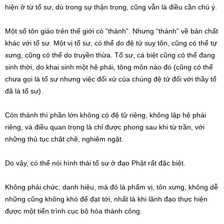
hiện ở từ tổ sư, dù trong sự thận trọng, cũng vẫn là điều cần chú ý.
Một số tôn giáo trên thế giới có “thánh”. Nhưng “thánh” về bản chất
khác với tổ sư. Một vị tổ sư, có thể do đệ tử suy tôn, cũng có thể tự
xưng, cũng có thể do truyền thừa. Tổ sư, cá biệt cũng có thể đang
sinh thời, do khai sinh một hệ phái, tông môn nào đó (cũng có thể
chưa gọi là tổ sư nhưng việc đối xử của chúng đệ tử đối với thầy tổ
đã là tổ sư).
Còn thánh thì phần lớn không có đệ tử riêng, không lập hệ phái
riêng, và điều quan trọng là chỉ được phong sau khi từ trần, với
những thủ tục chặt chẽ, nghiêm ngặt.
Do vậy, có thể nói hình thái tổ sư ở đạo Phật rất đặc biệt.
Không phải chức, danh hiệu, mà đó là phẩm vị, tôn xưng, không dễ
những cũng không khó để đạt tới, nhất là khi lãnh đạo thực hiện
được một tiến trình cục bộ hóa thành công.