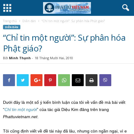
Trang chủ
Diễn đàn
“Chỉ tin một người”: Sự phân hóa Phật giáo?
DIỄN ĐÀN
“Chỉ tin một người”: Sự phân hóa
Phật giáo?
Bởi
Minh Thạnh
-
18 Tháng Mười Hai, 2010
Dưới đây là một số ý kiến bình luận của tôi về vấn đề mà bài viết
“
Chỉ tin một người
” của tác giả Diệu Kim đăng trên trang
Phattuvietnam.net
.
Tôi cũng định viết về đề tài này đã lâu, nhưng còn ngần ngại, vì e