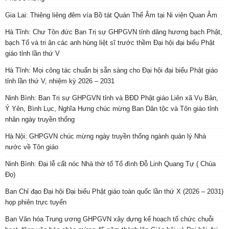
Gia Lai: Thiêng liêng đêm vía Bồ tát Quán Thế Âm tại Ni viện Quan Âm
Hà Tĩnh: Chư Tôn đức Ban Trị sự GHPGVN tỉnh dâng hương bạch Phật,
bạch Tổ và tri ân các anh hùng liệt sĩ trước thềm Đại hội đại biểu Phật
giáo tỉnh lần thứ V
Hà Tĩnh: Mọi công tác chuẩn bị sẵn sàng cho Đại hội đại biểu Phật giáo
tỉnh lần thứ V, nhiệm kỳ 2026 – 2031
Ninh Bình: Ban Trị sự GHPGVN tỉnh và BĐD Phật giáo Liên xã Vụ Bản,
Ý Yên, Bình Lục, Nghĩa Hưng chúc mừng Ban Dân tộc và Tôn giáo tỉnh
nhân ngày truyền thống
Hà Nội: GHPGVN chúc mừng ngày truyền thống ngành quản lý Nhà
nước về Tôn giáo
Ninh Bình: Đại lễ cất nóc Nhà thờ tổ Tổ đình Đỗ Linh Quang Tự ( Chùa
Đọ)
Ban Chỉ đạo Đại hội Đại biểu Phật giáo toàn quốc lần thứ X (2026 – 2031)
họp phiên trực tuyến
Ban Văn hóa Trung ương GHPGVN xây dựng kế hoạch tổ chức chuỗi