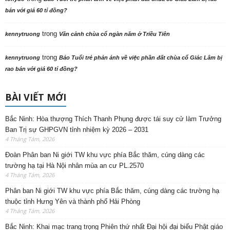
bán với giá 60 tỉ đồng?
trong
kennytruong
Vãn cảnh chùa cổ ngàn năm ở Triều Tiên
trong
kennytruong
Báo Tuổi trẻ phản ảnh về việc phần đất chùa cổ Giác Lâm bị
rao bán với giá 60 tỉ đồng?
BÀI VIẾT MỚI
Bắc Ninh: Hòa thượng Thích Thanh Phụng được tái suy cử làm Trưởng
Ban Trị sự GHPGVN tỉnh nhiệm kỳ 2026 – 2031
4 Tháng Tám, 2026
Đoàn Phân ban Ni giới TW khu vực phía Bắc thăm, cúng dàng các
trường hạ tại Hà Nội nhân mùa an cư PL.2570
4 Tháng Tám, 2026
Phân ban Ni giới TW khu vực phía Bắc thăm, cúng dàng các trường hạ
thuộc tỉnh Hưng Yên và thành phố Hải Phòng
4 Tháng Tám, 2026
Bắc Ninh: Khai mạc trang trọng Phiên thứ nhất Đại hội đại biểu Phật giáo