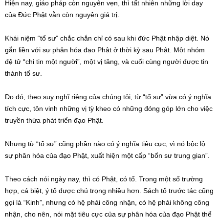
Hiện nay, giáo pháp còn nguyên vẹn, thì tất nhiên những lời dạy
của Đức Phật vẫn còn nguyên giá trị.
Khái niệm “tổ sư” chắc chắn chỉ có sau khi đức Phật nhập diệt. Nó
gắn liền với sự phân hóa đạo Phật ở thời kỳ sau Phật. Một nhóm
đệ tử “chỉ tin một người”, một vị tăng, và cuối cùng người được tin
thành tổ sư.
Do đó, theo suy nghĩ riêng của chúng tôi, từ “tổ sư” vừa có ý nghĩa
tích cực, tôn vinh những vị tỳ kheo có những đóng góp lớn cho việc
truyền thừa phát triển đạo Phật.
Nhưng từ “tổ sư” cũng phần nào có ý nghĩa tiêu cực, vì nó bộc lộ
sự phân hóa của đạo Phật, xuất hiện một cấp “bổn sư trung gian”.
Theo cách nói ngày nay, thì có Phật, có tổ. Trong một số trường
hợp, cá biệt, ý tổ được chú trọng nhiều hơn. Sách tổ trước tác cũng
gọi là “Kinh”, nhưng có hệ phái công nhận, có hệ phái không công
nhận, cho nên, nói mặt tiêu cực của sự phân hóa của đạo Phật thể