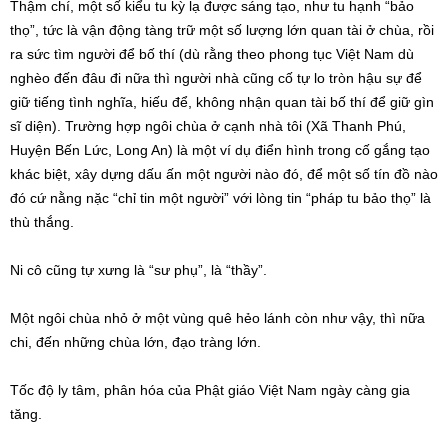
Thậm chí, một số kiểu tu kỳ lạ được sáng tạo, như tu hạnh “bảo
thọ”, tức là vận động tàng trữ một số lượng lớn quan tài ở chùa, rồi
ra sức tìm người để bố thí (dù rằng theo phong tục Việt Nam dù
nghèo đến đâu đi nữa thì người nhà cũng cố tự lo tròn hậu sự để
giữ tiếng tình nghĩa, hiếu để, không nhận quan tài bố thí để giữ gìn
sĩ diện). Trường hợp ngôi chùa ở cạnh nhà tôi (Xã Thanh Phú,
Huyện Bến Lức, Long An) là một ví dụ điển hình trong cố gắng tạo
khác biệt, xây dựng dấu ấn một người nào đó, để một số tín đồ nào
đó cứ nằng nặc “chỉ tin một người” với lòng tin “pháp tu bảo thọ” là
thù thắng.
Ni cô cũng tự xưng là “sư phụ”, là “thầy”.
Một ngôi chùa nhỏ ở một vùng quê hẻo lánh còn như vậy, thì nữa
chi, đến những chùa lớn, đạo tràng lớn.
Tốc độ ly tâm, phân hóa của Phật giáo Việt Nam ngày càng gia
tăng.