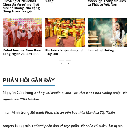
Từ vụ “giải Pickleball
Vàng
thành lập Trang tin điện
Chùa Ba Vàng” nghĩ về
tử Phật tử Việt Nam
sức đề kháng của cộng
đồng trước tin giả
Robot làm sư: Giao thoa
Khi báo chí lạm dụng từ
Bàn về sự thiêng
công nghệ và tâm linh
“suy tôn”
PHẢN HỒI GẦN ĐÂY
Nguyên Cần
trong
Không khí chuẩn bị cho Tọa đàm Khoa học Hoằng pháp Hải
ngoại năm 2025 tại Huế
Trần Minh
trong
Mở tranh Phật, cầu an trên bảo tháp Mandala Tây Thiên
trong
tonydo
Báo Tuổi trẻ phản ảnh về việc phần đất chùa cổ Giác Lâm bị rao