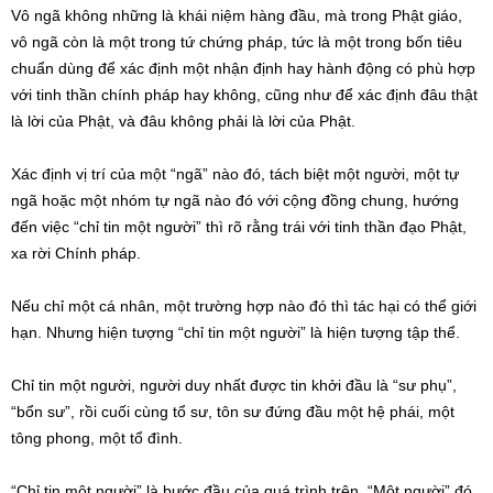
Vô ngã không những là khái niệm hàng đầu, mà trong Phật giáo,
vô ngã còn là một trong tứ chứng pháp, tức là một trong bốn tiêu
chuẩn dùng để xác định một nhận định hay hành động có phù hợp
với tinh thần chính pháp hay không, cũng như để xác định đâu thật
là lời của Phật, và đâu không phải là lời của Phật.
Xác định vị trí của một “ngã” nào đó, tách biệt một người, một tự
ngã hoặc một nhóm tự ngã nào đó với cộng đồng chung, hướng
đến việc “chỉ tin một người” thì rõ rằng trái với tinh thần đạo Phật,
xa rời Chính pháp.
Nếu chỉ một cá nhân, một trường hợp nào đó thì tác hại có thể giới
hạn. Nhưng hiện tượng “chỉ tin một người” là hiện tượng tập thể.
Chỉ tin một người, người duy nhất được tin khởi đầu là “sư phụ”,
“bổn sư”, rồi cuối cùng tổ sư, tôn sư đứng đầu một hệ phái, một
tông phong, một tổ đình.
“Chỉ tin một người” là bước đầu của quá trình trên. “Một người” đó,