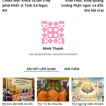
Chùm ảnh: Khóa tu lần 3 Hệ
Vĩnh Phúc: Khai quang
phái Khất sĩ Tịnh Xá Ngọc
tượng Phật ngọc và đốt
Đà
lửa hội trại
Minh Thạnh
http://phattuvietnam.net/author/minhthanh/
BÀI VIẾT LIÊN QUAN
XEM THÊM
Khi bức ảnh biết nói dối:
Thư Tri ân chùa Ba
Thư ngỏ kỷ niệm 20 năm