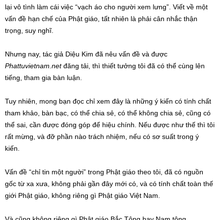
lại vô tình làm cái việc “vạch áo cho người xem lưng”. Viết về một
vấn đề hạn chế của Phật giáo, tất nhiên là phải cân nhắc thận
trọng, suy nghĩ.
Nhưng nay, tác giả Diệu Kim đã nêu vấn đề và được
Phattuvietnam.net
đăng tải, thì thiết tưởng tôi đã có thể cùng lên
tiếng, tham gia bàn luận.
Tuy nhiên, mong bạn đọc chỉ xem đây là những ý kiến có tính chất
tham khảo, bàn bạc, có thể chia sẻ, có thể không chia sẻ, cũng có
thể sai, cần được đóng góp để hiệu chính. Nếu được như thế thì tôi
rất mừng, và đỡ phần nào trách nhiệm, nếu có sơ suất trong ý
kiến.
Vấn đề “chỉ tin một người” trong Phật giáo theo tôi, đã có nguồn
gốc từ xa xưa, không phải gần đây mới có, và có tính chất toàn thế
giới Phật giáo, không riêng gì Phật giáo Việt Nam.
Và cũng không riêng gì Phật giáo Bắc Tông hay Nam tông.