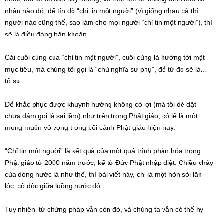
nhân nào đó, để tín đồ “chỉ tin một người” (vì giống nhau cả thì
người nào cũng thế, sao làm cho mọi người “chỉ tin một người”), thì
sẽ là điều đáng băn khoăn.
Cái cuối cùng của “chỉ tin một người”, cuối cùng là hướng tới một
mục tiêu, mà chúng tôi gọi là “chủ nghĩa sư phụ”, để từ đó sẽ là…
tổ sư.
Để khắc phục được khuynh hướng không có lợi (mà tôi dè dặt
chưa dám gọi là sai lầm) như trên trong Phật giáo, có lẽ là một
mong muốn vô vọng trong bối cảnh Phật giáo hiện nay.
“Chỉ tin một người” là kết quả của một quá trình phân hóa trong
Phật giáo từ 2000 năm trước, kể từ Đức Phật nhập diệt. Chiều chảy
của dòng nước là như thế, thì bài viết này, chỉ là một hòn sỏi lăn
lóc, cô độc giữa luồng nước đó.
Tuy nhiên, tứ chứng pháp vẫn còn đó, và chúng ta vẫn có thể hy