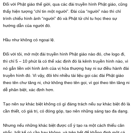
Đối với Phật giáo thế giới, qua các đài truyền hình Phật giáo, cũng
thấy hiện tượng “chỉ tin một người”. Đài của “người” nào thì chỉ
trình chiếu hình ảnh “người” đó và Phật tử chỉ tu học theo sự
hướng dẫn của người đó.
Hầu như không có ngoại lệ.
Đối với tôi, mở một đài truyền hình Phật giáo nào đó, che logo đi,
thì chỉ 5 – 10 phút là có thể xác định đó là kênh truyền hình nào, vì
nó gắn liền với hình ảnh của vị hòa thượng hay ni sư điều hành đài
truyền hình đó. Vì vậy, đôi khi nhiều tài liệu gọi các đài Phật giáo
theo tên chư tăng ni, chứ không theo tên gọi, vì gọi theo tên tăng ni
dễ phân biệt, xác định hơn.
Tạo nên sự khác biệt không có gì đáng trách nếu sự khác biệt đó là
cần thiết, có giá trị, có đóng góp, tạo nên những sáng tạo đa dạng.
Nhưng nếu những khác biệt được cố ý tạo ra một cách thiếu cân
nhắc, bất kể có cần hay không, và trên hết để khẳng định một cá