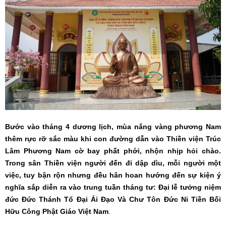
Bước vào tháng 4 dương lịch, mùa nắng vàng phương Nam
thêm rực rỡ sắc màu khi con đường dẫn vào Thiền viện Trúc
Lâm Phương Nam cờ bay phất phới, nhộn nhịp hỏi chào.
Trong sân Thiền viện người đến đi dập dìu, mỗi người một
việc, tuy bận rộn nhưng đều hân hoan hướng đến sự kiện ý
nghĩa sắp diễn ra vào trung tuần tháng tư: Đại lễ tưởng niệm
đức Đức Thánh Tổ Đại Ái Đạo Và Chư Tôn Đức Ni Tiền Bối
Hữu Công Phật Giáo Việt Nam
.