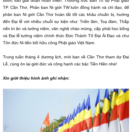
bước vào giai đoạn hoàn thiện. Thường trực Ban Trị sự Phật giáo
TP. Cần Thơ, Phân ban Ni giới TW luôn đồng hành và chỉ đạo, để
phân ban Ni giới Cần Thơ hoàn tất tốt các khâu chuẩn bị, hướng
đến Đại lễ với nhiều chuỗi sự kiện như: Triển lãm, Toạ đàm, Thắp
nến tri ân và tưởng niệm, văn nghệ chào mừng, cấp phát học bổng
và Đại lễ tưởng niệm chính thức Đức Thánh Tổ Đại Ái Đạo và chư
Tôn đức Ni tiền bối hữu công Phật giáo Việt Nam.
Trung tuần tháng 4 dương lịch, mời bạn về Cần Thơ tham dự Đại
Lễ, cùng ôn lại giới đức và công hạnh các bậc Tiền Hiền nhé!
Xin giới thiệu hình ảnh ghi nhận: