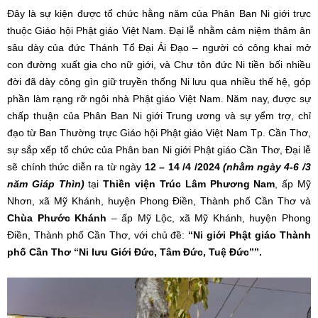
Đây là sự kiện được tổ chức hằng năm của Phân Ban Ni giới trực
thuộc Giáo hội Phật giáo Việt Nam. Đại lễ nhằm cảm niệm thâm ân
sâu dày của đức Thánh Tổ Đại Ái Đạo – người có công khai mở
con đường xuất gia cho nữ giới, và Chư tôn đức Ni tiền bối nhiều
đời đã dày công gìn giữ truyền thống Ni lưu qua nhiều thế hệ, góp
phần làm rạng rỡ ngôi nhà Phật giáo Việt Nam. Năm nay, được sự
chấp thuận của Phân Ban Ni giới Trung ương và sự yểm trợ, chỉ
đạo từ Ban Thường trực Giáo hội Phật giáo Việt Nam Tp. Cần Thơ,
sự sắp xếp tổ chức của Phân ban Ni giới Phật giáo Cần Thơ, Đại lễ
sẽ chính thức diễn ra từ ngày
12 – 14 /4 /2024
(nhằm ngày 4-6 /3
năm Giáp Thìn)
tại
Thiền viện Trúc Lâm Phương Nam
, ấp Mỹ
Nhơn, xã Mỹ Khánh, huyện Phong Điền, Thành phố Cần Thơ và
Chùa Phước Khánh
– ấp Mỹ Lộc, xã Mỹ Khánh, huyện Phong
Điền, Thành phố Cần Thơ, với chủ đề:
“
Ni giới Phật giáo Thành
phố Cần Thơ “Ni lưu Giới Đức, Tâm Đức, Tuệ Đức””.