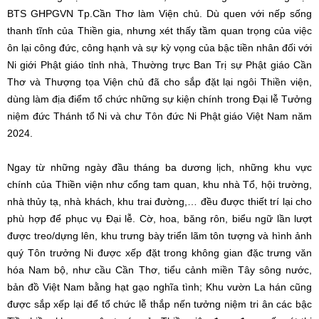
BTS GHPGVN Tp.Cần Thơ làm Viện chủ. Dù quen với nếp sống
thanh tĩnh của Thiền gia, nhưng xét thấy tầm quan trọng của việc
ôn lại công đức, công hạnh và sự kỳ vọng của bậc tiền nhân đối với
Ni giới Phật giáo tỉnh nhà, Thường trực Ban Trị sự Phật giáo Cần
Thơ và Thượng tọa Viện chủ đã cho sắp đặt lại ngôi Thiền viện,
dùng làm địa điểm tổ chức những sự kiện chính trong Đại lễ Tưởng
niệm đức Thánh tổ Ni và chư Tôn đức Ni Phật giáo Việt Nam năm
2024.
Ngay từ những ngày đầu tháng ba dương lịch, những khu vực
chính của Thiền viện như cổng tam quan, khu nhà Tổ, hội trường,
nhà thủy tạ, nhà khách, khu trai đường,… đều được thiết trí lại cho
phù hợp để phục vụ Đại lễ. Cờ, hoa, băng rôn, biểu ngữ lần lượt
được treo/dựng lên, khu trưng bày triển lãm tôn tượng và hình ảnh
quý Tôn trưởng Ni được xếp đặt trong không gian đặc trưng văn
hóa Nam bộ, như cầu Cần Thơ, tiểu cảnh miền Tây sông nước,
bản đồ Việt Nam bằng hạt gạo nghĩa tình; Khu vườn La hán cũng
được sắp xếp lại để tổ chức lễ thắp nến tưởng niệm tri ân các bậc