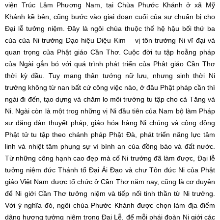
viện Trúc Lâm Phương Nam, tại Chùa Phước Khánh ở xã Mỹ
Khánh kề bên, cũng bước vào giai đoạn cuối của sự chuẩn bị cho
Đại lễ tưởng niệm. Đây là ngôi chùa thuộc thế hệ hậu bối thứ ba
của của Ni trưởng Đạo hiệu Diệu Kim – vị tôn trưởng Ni vĩ đại và
quan trọng của Phật giáo Cần Thơ. Cuộc đời tu tập hoằng pháp
của Ngài gắn bó với quá trình phát triển của Phật giáo Cần Thơ
thời kỳ đầu. Tuy mang thân tướng nữ lưu, nhưng sinh thời Ni
trưởng không từ nan bất cứ công việc nào, ở đâu Phật pháp cần thì
ngài đi đến, tạo dựng và chăm lo môi trường tu tập cho cả Tăng và
Ni. Ngài còn là một trog những vị Ni đầu tiên của Nam bộ làm Pháp
sư đăng đàn thuyết pháp, giáo hóa hàng Ni chúng và cộng đồng
Phật tử tu tập theo chánh pháp Phật Đà, phát triển năng lực tâm
linh và nhiệt tâm phụng sự vì bình an của đồng bào và đất nước.
Từ những công hạnh cao đẹp mà cố Ni trưởng đã làm được, Đại lễ
tưởng niệm đức Thánh tổ Đại Ái Đạo và chư Tôn đức Ni của Phật
giáo Việt Nam được tổ chức ở Cần Thơ năm nay, cũng là cơ duyên
để Ni giới Cần Thơ tưởng niệm và tiếp nối tinh thần từ Ni trưởng.
Với ý nghĩa đó, ngôi chùa Phước Khánh được chọn làm địa điểm
dâng hương tưởng niệm trong Đại Lễ, để mỗi phái đoàn Ni giới các