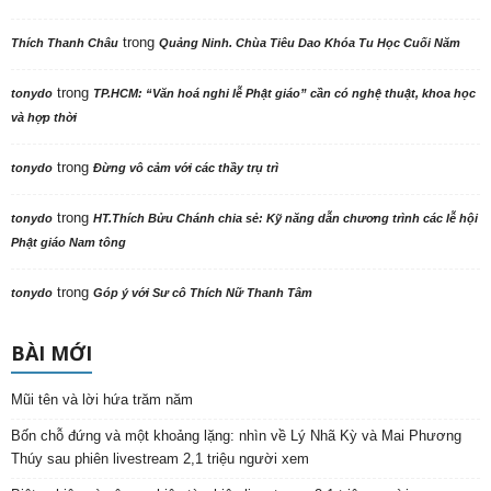
trong
Thích Thanh Châu
Quảng Ninh. Chùa Tiêu Dao Khóa Tu Học Cuối Năm
trong
tonydo
TP.HCM: “Văn hoá nghi lễ Phật giáo” cần có nghệ thuật, khoa học
và hợp thời
trong
tonydo
Đừng vô cảm với các thầy trụ trì
trong
tonydo
HT.Thích Bửu Chánh chia sẻ: Kỹ năng dẫn chương trình các lễ hội
Phật giáo Nam tông
trong
tonydo
Góp ý với Sư cô Thích Nữ Thanh Tâm
BÀI MỚI
Mũi tên và lời hứa trăm năm
Bốn chỗ đứng và một khoảng lặng: nhìn về Lý Nhã Kỳ và Mai Phương
Thúy sau phiên livestream 2,1 triệu người xem