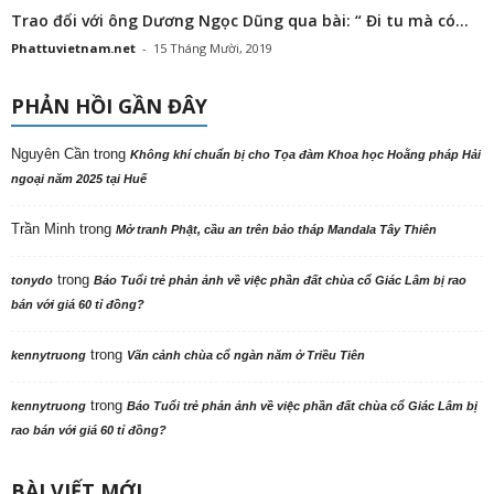
Trao đổi với ông Dương Ngọc Dũng qua bài: “ Đi tu mà có...
Phattuvietnam.net
-
15 Tháng Mười, 2019
PHẢN HỒI GẦN ĐÂY
Nguyên Cần
trong
Không khí chuẩn bị cho Tọa đàm Khoa học Hoằng pháp Hải
ngoại năm 2025 tại Huế
Trần Minh
trong
Mở tranh Phật, cầu an trên bảo tháp Mandala Tây Thiên
trong
tonydo
Báo Tuổi trẻ phản ảnh về việc phần đất chùa cổ Giác Lâm bị rao
bán với giá 60 tỉ đồng?
trong
kennytruong
Vãn cảnh chùa cổ ngàn năm ở Triều Tiên
trong
kennytruong
Báo Tuổi trẻ phản ảnh về việc phần đất chùa cổ Giác Lâm bị
rao bán với giá 60 tỉ đồng?
BÀI VIẾT MỚI