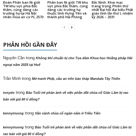
Đoàn Phân ban Ni giới
Phân ban Ni giới TW khu
Bắc Ninh: Khai mạc
TW khu vực phía Bắc
vực phía Bắc thăm, cúng
trang trọng Phiên thứ
thăm, cúng dàng các
dàng các trường hạ
nhất Đại hội đại biểu Phật
trường hạ tại Hà Nội
thuộc tỉnh Hưng Yên và
giáo tỉnh lần thứ I, nhiệm
nhân mùa an cư PL.2570
thành phố Hải Phòng
kỳ 2026 – 2031
PHẢN HỒI GẦN ĐÂY
Nguyên Cần
trong
Không khí chuẩn bị cho Tọa đàm Khoa học Hoằng pháp Hải
ngoại năm 2025 tại Huế
Trần Minh
trong
Mở tranh Phật, cầu an trên bảo tháp Mandala Tây Thiên
trong
tonydo
Báo Tuổi trẻ phản ảnh về việc phần đất chùa cổ Giác Lâm bị rao
bán với giá 60 tỉ đồng?
trong
kennytruong
Vãn cảnh chùa cổ ngàn năm ở Triều Tiên
trong
kennytruong
Báo Tuổi trẻ phản ảnh về việc phần đất chùa cổ Giác Lâm bị
rao bán với giá 60 tỉ đồng?