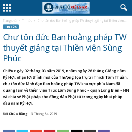
Trang chủ
Tin tức
Chư tôn đức Ban hoằng pháp TW thuyết giảng tại Thiền viện...
TIN TỨC
Chư tôn đức Ban hoằng pháp TW
thuyết giảng tại Thiền viện Sùng
Phúc
Chiều ngày 02 tháng 03 năm 2019, nhằm ngày 26 tháng Giêng năm
Kỷ Hợi, nhận lời thỉnh mời của Thượng tọa trụ trì Thích Tâm Thuần,
chư tôn đức lãnh đạo Ban hoằng pháp TW khu vực phía Nam đã
quang lâm về thiền viện Trúc Lâm Sùng Phúc – quận Long Biên – HN
và chia sẻ Phật pháp cho đông đảo Phật tử trong ngày khai pháp
đầu năm Kỷ Hợi.
Bởi
Chùa Bằng
-
3 Tháng Ba, 2019