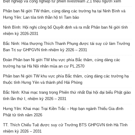
Biệt nghiệp và cộng nghiệp từ phiên livestream 2,1 triệu người xem
Phân ban Ni giới TW thăm, cúng dàng các trường hạ tại Ninh Bình và
Hưng Yên: Lan tỏa tinh thần hộ trì Tam bảo
Ninh Bình: Hội nghị công bố Quyết định và ra mắt Phân ban Ni giới tỉnh
nhiệm kỳ 2026-2031
Bắc Ninh: Hòa thượng Thích Thanh Phụng được tái suy cử làm Trưởng
Ban Trị sự GHPGVN tỉnh nhiệm kỳ 2026 – 2031
Đoàn Phân ban Ni giới TW khu vực phía Bắc thăm, cúng dàng các
trường hạ tại Hà Nội nhân mùa an cư PL.2570
Phân ban Ni giới TW khu vực phía Bắc thăm, cúng dàng các trường hạ
thuộc tỉnh Hưng Yên và thành phố Hải Phòng
Bắc Ninh: Khai mạc trang trọng Phiên thứ nhất Đại hội đại biểu Phật giáo
tỉnh lần thứ I, nhiệm kỳ 2026 – 2031
Hưng Yên: Khai mạc Trại Kiền Trắc – Họp bạn ngành Thiếu Gia đình
Phật tử tỉnh năm 2026
TT. Thích Chiếu Tuệ được suy cử Trưởng BTS GHPGVN tỉnh Hà Tĩnh
nhiệm kỳ 2026 – 2031