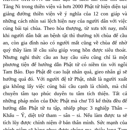
Tăng Ni trong thiền viện và hơn 2000 Phật tử hiện diện tại
giảng đường thiền viện về ý nghĩa của 12 con giáp và
những cách nhìn sai lệch hiện nay của người dân với việc
cúng bái tại chùa. Theo hòa thượng, từ xưa tới nay, mỗi
khi người dân bất an bệnh tật thì thường tới chùa để cầu
an, còn gia đình nào có người mất cũng về chùa để nhờ
quý thầy làm lễ cầu siêu giúp vong hồn được siêu thoát.
Nhưng nghi thức cầu an hay cầu siêu cũng chỉ là một
phương tiện để hướng dẫn Phật tử có niềm tin với ngôi
Tam Bảo. Đạo Phật đề cao luật nhân quả, gieo nhân gì sẽ
hưởng quả đó. Với người đệ tử Phật, nhất là người xuất
gia không lấy việc cúng bái cầu cạnh là chính, mà chỉ
chuyên tâm tạo phúc duyên tu tâm tích thiện. Tất cả
những pháp môn của Đức Phật mà chư Tổ kế thừa đều để
hướng dẫn Phật tử tu tập, nhiếp phục 3 nghiệp Thân –
Khẩu – Ý, diệt trừ tham – sân – si. Nếu làm được ta sẽ
tích lũy được chính niệm ở bản thân mình. Sức mạnh của
chính niệm sẽ hàng phục được chúng ma, thiệu long Tam