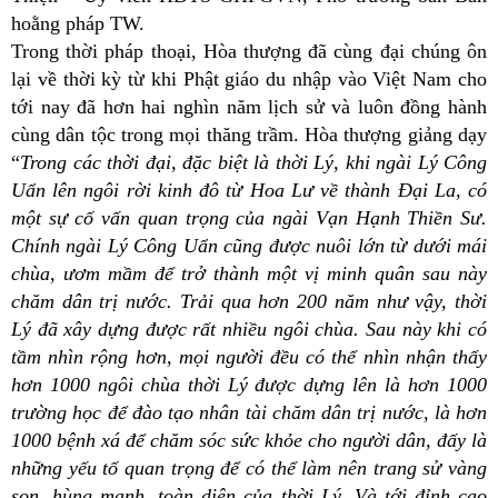
hoằng pháp TW.
Trong thời pháp thoại, Hòa thượng đã cùng đại chúng ôn
lại về thời kỳ từ khi Phật giáo du nhập vào Việt Nam cho
tới nay đã hơn hai nghìn năm lịch sử và luôn đồng hành
cùng dân tộc trong mọi thăng trầm. Hòa thượng giảng dạy
“
Trong các thời đại, đặc biệt là thời Lý, khi ngài Lý Công
Uẩn lên ngôi rời kinh đô từ Hoa Lư về thành Đại La, có
một sự cố vấn quan trọng của ngài Vạn Hạnh Thiền Sư.
Chính ngài Lý Công Uẩn cũng được nuôi lớn từ dưới mái
chùa, ươm mầm để trở thành một vị minh quân sau này
chăm dân trị nước. Trải qua hơn 200 năm như vậy, thời
Lý đã xây dựng được rất nhiều ngôi chùa. Sau này khi có
tầm nhìn rộng hơn, mọi người đều có thể nhìn nhận thấy
hơn 1000 ngôi chùa thời Lý được dựng lên là hơn 1000
trường học để đào tạo nhân tài chăm dân trị nước, là hơn
1000 bệnh xá để chăm sóc sức khỏe cho người dân, đấy là
những yếu tố quan trọng để có thể làm nên trang sử vàng
son, hùng mạnh, toàn diện của thời Lý. Và tới đỉnh cao