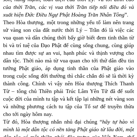
của thời Trần, các vị vua thời Trần tiếp nối điều đó và
xuất hiện Đức Điều Ngự Phật Hoàng Trần Nhân Tông
”.
Theo Hòa thượng, một trong những yếu tố làm nên trang
sử vàng son của đất nước thời Lý – Trần đó là việc các
vua quan và dân chúng thời bấy giờ biết đem tinh thần từ
bi và trí tuệ của Đạo Phật để cùng sống chung, cùng giúp
nhau tìm được sự an vui, hạnh phúc và thịnh vượng cho
dân tộc. Thời nào mà từ vua quan cho tới thứ dân đều tin
tưởng Phật giáo, áp dụng tinh thần của Phật giáo vào
trong cuộc sống đời thường thì chắc chắn đó sẽ là thời kỳ
thành công. Chính vì vậy nên Hòa thượng Thích Thanh
Từ – tông chủ Thiền phái Trúc Lâm Yên Tử đã để suốt
cuộc đời của mình tu tập và kết tập lại những nét vàng son
và những phương cách tu tập của Tổ sư để truyền thừa
cho tới ngày hôm nay.
Từ đó, Hòa thượng nhắn nhủ đại chúng “
hãy tự hào vì
mình là một dân tộc có nền tảng Phật giáo từ lâu đời, một
dân tộc có một thiền phái đặc trưng của Việt Nam, thể