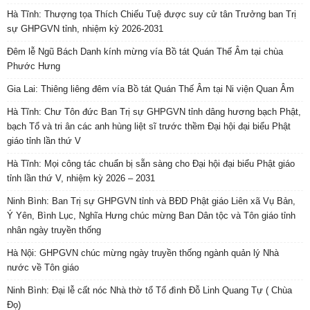
Hà Tĩnh: Thượng tọa Thích Chiếu Tuệ được suy cử tân Trưởng ban Trị
sự GHPGVN tỉnh, nhiệm kỳ 2026-2031
Đêm lễ Ngũ Bách Danh kính mừng vía Bồ tát Quán Thế Âm tại chùa
Phước Hưng
Gia Lai: Thiêng liêng đêm vía Bồ tát Quán Thế Âm tại Ni viện Quan Âm
Hà Tĩnh: Chư Tôn đức Ban Trị sự GHPGVN tỉnh dâng hương bạch Phật,
bạch Tổ và tri ân các anh hùng liệt sĩ trước thềm Đại hội đại biểu Phật
giáo tỉnh lần thứ V
Hà Tĩnh: Mọi công tác chuẩn bị sẵn sàng cho Đại hội đại biểu Phật giáo
tỉnh lần thứ V, nhiệm kỳ 2026 – 2031
Ninh Bình: Ban Trị sự GHPGVN tỉnh và BĐD Phật giáo Liên xã Vụ Bản,
Ý Yên, Bình Lục, Nghĩa Hưng chúc mừng Ban Dân tộc và Tôn giáo tỉnh
nhân ngày truyền thống
Hà Nội: GHPGVN chúc mừng ngày truyền thống ngành quản lý Nhà
nước về Tôn giáo
Ninh Bình: Đại lễ cất nóc Nhà thờ tổ Tổ đình Đỗ Linh Quang Tự ( Chùa
Đọ)