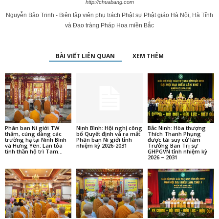
http://chuabang.com
Nguyễn Bảo Trinh - Biên tập viên phụ trách Phật sự Phật giáo Hà Nội, Hà Tĩnh
và Đạo tràng Pháp Hoa miền Bắc
BÀI VIẾT LIÊN QUAN
XEM THÊM
Phân ban Ni giới TW
Ninh Bình: Hội nghị công
Bắc Ninh: Hòa thượng
thăm, cúng dàng các
bố Quyết định và ra mắt
Thích Thanh Phụng
trường hạ tại Ninh Bình
Phân ban Ni giới tỉnh
được tái suy cử làm
và Hưng Yên: Lan tỏa
nhiệm kỳ 2026-2031
Trưởng Ban Trị sự
tinh thần hộ trì Tam...
GHPGVN tỉnh nhiệm kỳ
2026 – 2031