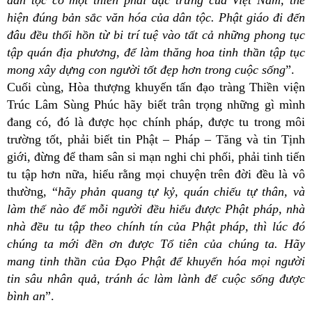
hiện đúng bản sắc văn hóa của dân tộc. Phật giáo đi đến
đâu đều thổi hồn từ bi trí tuệ vào tất cả những phong tục
tập quán địa phương, để làm thăng hoa tinh thần tập tục
mong xây dựng con người tốt đẹp hơn trong cuộc sống
”.
Cuối cùng, Hòa thượng khuyến tấn đạo tràng Thiền viện
Trúc Lâm Sùng Phúc hãy biết trân trọng những gì mình
đang có, đó là được học chính pháp, được tu trong môi
trường tốt, phải biết tin Phật – Pháp – Tăng và tin Tịnh
giới, đừng để tham sân si mạn nghi chi phối, phải tinh tiến
tu tập hơn nữa, hiểu rằng mọi chuyện trên đời đều là vô
thường, “
hãy phản quang tự kỷ, quán chiếu tự thân, và
làm thế nào để mỗi người đều hiểu được Phật pháp, nhà
nhà đều tu tập theo chính tín của Phật pháp, thì lúc đó
chúng ta mới đền ơn được Tổ tiên của chúng ta. Hãy
mang tinh thần của Đạo Phật để khuyến hóa mọi người
tin sâu nhân quả, tránh ác làm lành để cuộc sống được
bình an
”.