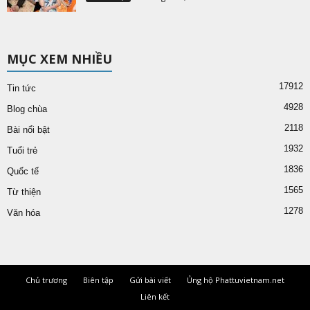
MỤC XEM NHIỀU
17912
Tin tức
4928
Blog chùa
2118
Bài nổi bật
1932
Tuổi trẻ
1836
Quốc tế
1565
Từ thiện
1278
Văn hóa
Chủ trương
Biên tập
Gửi bài viết
Ủng hộ Phattuvietnam.net
Liên kết