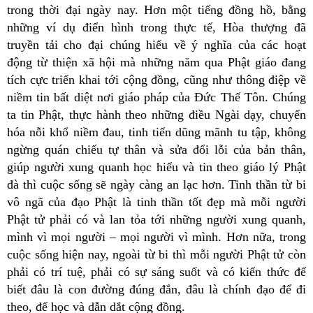
trong thời đại ngày nay. Hơn một tiếng đồng hồ, bằng
những ví dụ điển hình trong thực tế, Hòa thượng đã
truyền tải cho đại chúng hiểu về ý nghĩa của các hoạt
động từ thiện xã hội mà những năm qua Phật giáo đang
tích cực triển khai tới cộng đồng, cũng như thông điệp về
niềm tin bất diệt nơi giáo pháp của Đức Thế Tôn. Chúng
ta tin Phật, thực hành theo những điều Ngài dạy, chuyển
hóa nỗi khổ niềm đau, tinh tiến dũng mãnh tu tập, không
ngừng quán chiếu tự thân và sửa đổi lỗi của bản thân,
giúp người xung quanh học hiểu và tin theo giáo lý Phật
đà thì cuộc sống sẽ ngày càng an lạc hơn. Tinh thần từ bi
vô ngã của đạo Phật là tinh thần tốt đẹp mà mỗi người
Phật tử phải có và lan tỏa tới những người xung quanh,
mình vì mọi người – mọi người vì mình. Hơn nữa, trong
cuộc sống hiện nay, ngoài từ bi thì mỗi người Phật tử còn
phải có trí tuệ, phải có sự sáng suốt và có kiến thức để
biết đâu là con đường đúng đắn, đâu là chính đạo để đi
theo, để học và dẫn dắt cộng đồng.