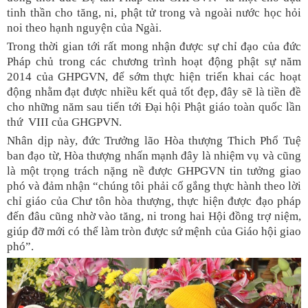
tinh thần cho tăng, ni, phật tử trong và ngoài nước học hỏi
noi theo hạnh nguyện của Ngài.
Trong thời gian tới rất mong nhận được sự chỉ đạo của đức
Pháp chủ trong các chương trình hoạt động phật sự năm
2014 của GHPGVN, để sớm thực hiện triển khai các hoạt
động nhằm đạt được nhiều kết quả tốt đẹp, đây sẽ là tiền đề
cho những năm sau tiến tới Đại hội Phật giáo toàn quốc lần
thứ VIII của GHGPVN.
Nhân dịp này, đức Trưởng lão Hòa thượng Thich Phổ Tuệ
ban đạo từ, Hòa thượng nhấn mạnh đây là nhiệm vụ và cũng
là một trọng trách nặng nề được GHPGVN tin tưởng giao
phó và đảm nhận “chúng tôi phải cố gắng thực hành theo lời
chỉ giáo của Chư tôn hòa thượng, thực hiện được đạo pháp
đến đâu cũng nhờ vào tăng, ni trong hai Hội đồng trợ niệm,
giúp đỡ mới có thể làm tròn được sứ mệnh của Giáo hội giao
phó”.