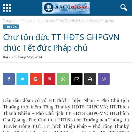
Trang chủ
Tin tức
Chư tôn đức TT HĐTS GHPGVN chúc Tết đức Pháp chủ
TIN TỨC
Chư tôn đức TT HĐTS GHPGVN
chúc Tết đức Pháp chủ
Bởi
-
26 Tháng Một, 2014
Dẫu đầu đòan có có HT.Thích Thiện Nhơn – Phó Chủ tịch
Thường trực kiêm Tổng Thư ký HĐTS GHPGVN; HT.Thích
Thanh Nhiễu – Phó Chủ tịch TT HĐTS GHPGVN; HT.Thích
Gia Quang- Phó Chủ tịch HĐTS kiêm Trưởng ban Thông tin
Truyền trông T.Ư; HT.Thích Thiện Pháp – Phó Tổng Thư ký