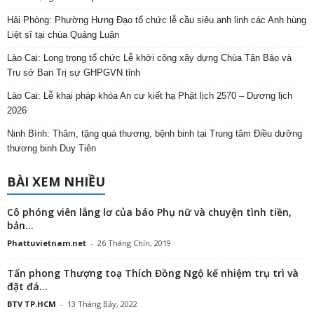
Hải Phòng: Phường Hưng Đạo tổ chức lễ cầu siêu anh linh các Anh hùng
Liệt sĩ tại chùa Quảng Luận
Lào Cai: Long trọng tổ chức Lễ khởi công xây dựng Chùa Tân Bảo và
Trụ sở Ban Trị sự GHPGVN tỉnh
Lào Cai: Lễ khai pháp khóa An cư kiết hạ Phật lịch 2570 – Dương lịch
2026
Ninh Bình: Thăm, tặng quà thương, bệnh binh tại Trung tâm Điều dưỡng
thương binh Duy Tiên
BÀI XEM NHIỀU
Cô phóng viên lẳng lơ của báo Phụ nữ và chuyện tình tiền,
bản...
Phattuvietnam.net
-
26 Tháng Chín, 2019
Tấn phong Thượng toạ Thích Đồng Ngộ kế nhiệm trụ trì và
đặt đá...
BTV TP.HCM
-
13 Tháng Bảy, 2022