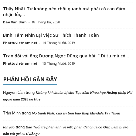
Thầy Nhật Từ không nên chối quanh mà phải có can đảm
nhận lỗi,...
Đào Văn Bình
-
18 Tháng Ba, 2020
Bình Tâm Nhìn Lại Việc Sư Thích Thanh Toàn
Phattuvietnam.net
-
14 Tháng Mười, 2019
Trao đổi với ông Dương Ngọc Dũng qua bài: “ Đi tu mà có...
Phattuvietnam.net
-
15 Tháng Mười, 2019
PHẢN HỒI GẦN ĐÂY
Nguyên Cần
trong
Không khí chuẩn bị cho Tọa đàm Khoa học Hoằng pháp Hải
ngoại năm 2025 tại Huế
Trần Minh
trong
Mở tranh Phật, cầu an trên bảo tháp Mandala Tây Thiên
trong
tonydo
Báo Tuổi trẻ phản ảnh về việc phần đất chùa cổ Giác Lâm bị rao
bán với giá 60 tỉ đồng?