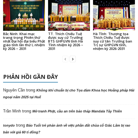
Bắc Ninh: Khai mạc
TT. Thích Chiếu Tuệ
Hà Tĩnh: Thượng tọa
trang trọng Phiên thứ
được suy cử Trưởng
Thích Chiếu Tuệ được
nhất Đại hội đại biểu Phật
BTS GHPGVN tỉnh Hà
suy cử tân Trưởng ban
giáo tỉnh lần thứ I, nhiệm
Tĩnh nhiệm kỳ 2026 –
Trị sự GHPGVN tỉnh,
kỳ 2026 – 2031
2031
nhiệm kỳ 2026-2031
PHẢN HỒI GẦN ĐÂY
Nguyên Cần
trong
Không khí chuẩn bị cho Tọa đàm Khoa học Hoằng pháp Hải
ngoại năm 2025 tại Huế
Trần Minh
trong
Mở tranh Phật, cầu an trên bảo tháp Mandala Tây Thiên
trong
tonydo
Báo Tuổi trẻ phản ảnh về việc phần đất chùa cổ Giác Lâm bị rao
bán với giá 60 tỉ đồng?