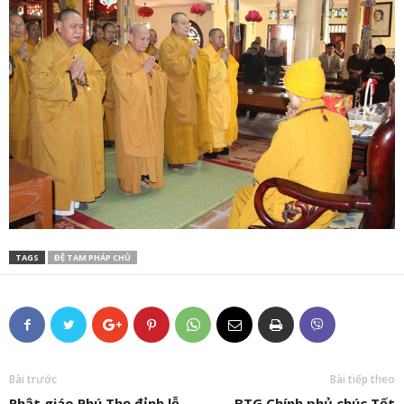
TAGS
ĐỆ TAM PHÁP CHỦ
Bài trước
Bài tiếp theo
Phật giáo Phú Thọ đỉnh lễ
BTG Chính phủ chúc Tết