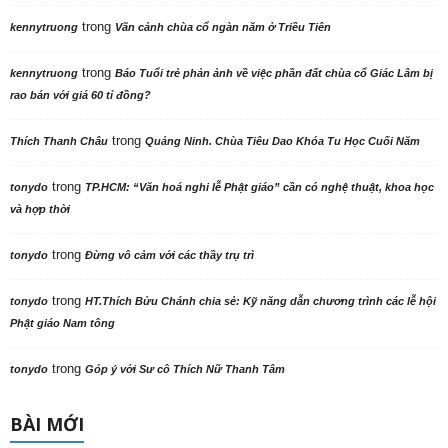
trong
kennytruong
Vãn cảnh chùa cổ ngàn năm ở Triều Tiên
trong
kennytruong
Báo Tuổi trẻ phản ảnh về việc phần đất chùa cổ Giác Lâm bị
rao bán với giá 60 tỉ đồng?
trong
Thích Thanh Châu
Quảng Ninh. Chùa Tiêu Dao Khóa Tu Học Cuối Năm
trong
tonydo
TP.HCM: “Văn hoá nghi lễ Phật giáo” cần có nghệ thuật, khoa học
và hợp thời
trong
tonydo
Đừng vô cảm với các thầy trụ trì
trong
tonydo
HT.Thích Bửu Chánh chia sẻ: Kỹ năng dẫn chương trình các lễ hội
Phật giáo Nam tông
trong
tonydo
Góp ý với Sư cô Thích Nữ Thanh Tâm
BÀI MỚI