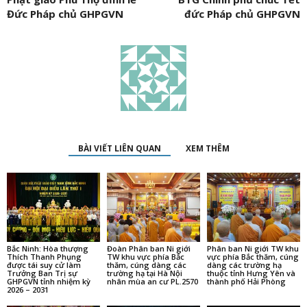
Đức Pháp chủ GHPGVN
đức Pháp chủ GHPGVN
BÀI VIẾT LIÊN QUAN
XEM THÊM
Bắc Ninh: Hòa thượng
Đoàn Phân ban Ni giới
Phân ban Ni giới TW khu
Thích Thanh Phụng
TW khu vực phía Bắc
vực phía Bắc thăm, cúng
được tái suy cử làm
thăm, cúng dàng các
dàng các trường hạ
Trưởng Ban Trị sự
trường hạ tại Hà Nội
thuộc tỉnh Hưng Yên và
GHPGVN tỉnh nhiệm kỳ
nhân mùa an cư PL.2570
thành phố Hải Phòng
2026 – 2031