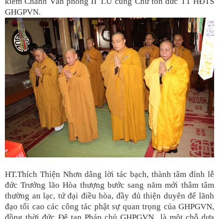
kiêm Chánh Văn phòng II T.Ư cùng Chư tôn đức TT HĐTS
GHGPVN.
HT.Thích Thiện Nhơn dâng lời tác bạch, thành tâm đỉnh lễ
đức Trưởng lão Hòa thượng bước sang năm mới thâm tâm
thường an lạc, tứ đại điều hòa, đầy đủ thiện duyên để lãnh
đạo tối cao các công tác phật sự quan trọng của GHPGVN,
đồng thời đức Đệ tan Pháp chủ GHPGVN là một chỗ dựa