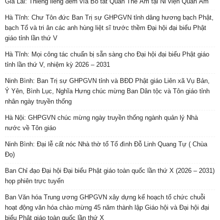
Gia Lai: Thiêng liêng đêm vía Bồ tát Quán Thế Âm tại Ni viện Quan Âm
Hà Tĩnh: Chư Tôn đức Ban Trị sự GHPGVN tỉnh dâng hương bạch Phật,
bạch Tổ và tri ân các anh hùng liệt sĩ trước thềm Đại hội đại biểu Phật
giáo tỉnh lần thứ V
Hà Tĩnh: Mọi công tác chuẩn bị sẵn sàng cho Đại hội đại biểu Phật giáo
tỉnh lần thứ V, nhiệm kỳ 2026 – 2031
Ninh Bình: Ban Trị sự GHPGVN tỉnh và BĐD Phật giáo Liên xã Vụ Bản,
Ý Yên, Bình Lục, Nghĩa Hưng chúc mừng Ban Dân tộc và Tôn giáo tỉnh
nhân ngày truyền thống
Hà Nội: GHPGVN chúc mừng ngày truyền thống ngành quản lý Nhà
nước về Tôn giáo
Ninh Bình: Đại lễ cất nóc Nhà thờ tổ Tổ đình Đỗ Linh Quang Tự ( Chùa
Đọ)
Ban Chỉ đạo Đại hội Đại biểu Phật giáo toàn quốc lần thứ X (2026 – 2031)
họp phiên trực tuyến
Ban Văn hóa Trung ương GHPGVN xây dựng kế hoạch tổ chức chuỗi
hoạt động văn hóa chào mừng 45 năm thành lập Giáo hội và Đại hội đại
biểu Phật giáo toàn quốc lần thứ X