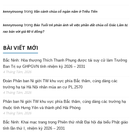
trong
kennytruong
Vãn cảnh chùa cổ ngàn năm ở Triều Tiên
trong
kennytruong
Báo Tuổi trẻ phản ảnh về việc phần đất chùa cổ Giác Lâm bị
rao bán với giá 60 tỉ đồng?
BÀI VIẾT MỚI
Bắc Ninh: Hòa thượng Thích Thanh Phụng được tái suy cử làm Trưởng
Ban Trị sự GHPGVN tỉnh nhiệm kỳ 2026 – 2031
4 Tháng Tám, 2026
Đoàn Phân ban Ni giới TW khu vực phía Bắc thăm, cúng dàng các
trường hạ tại Hà Nội nhân mùa an cư PL.2570
4 Tháng Tám, 2026
Phân ban Ni giới TW khu vực phía Bắc thăm, cúng dàng các trường hạ
thuộc tỉnh Hưng Yên và thành phố Hải Phòng
4 Tháng Tám, 2026
Bắc Ninh: Khai mạc trang trọng Phiên thứ nhất Đại hội đại biểu Phật giáo
tỉnh lần thứ I, nhiệm kỳ 2026 – 2031