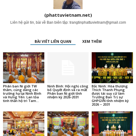
(phattuvietnam.net)
Liên hệ gửi tin, bài về Ban biên tập:
trangtinphattuvietnam@gmail.com
BÀI VIẾT LIÊN QUAN
XEM THÊM
Phân ban Ni giới TW
Ninh Bình: Hội nghị công
Bắc Ninh: Hòa thượng
thăm, cúng dàng các
bố Quyết định và ra mắt
Thích Thanh Phụng
trường hạ tại Ninh Bình
Phân ban Ni giới tỉnh
được tái suy cử làm
và Hưng Yên: Lan tỏa
nhiệm kỳ 2026-2031
Trưởng Ban Trị sự
tinh thần hộ trì Tam...
GHPGVN tỉnh nhiệm kỳ
2026 – 2031