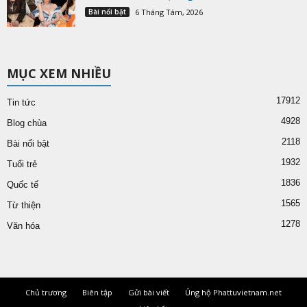
Bài nổi bật
6 Tháng Tám, 2026
MỤC XEM NHIỀU
17912
Tin tức
4928
Blog chùa
2118
Bài nổi bật
1932
Tuổi trẻ
1836
Quốc tế
1565
Từ thiện
1278
Văn hóa
Chủ trương
Biên tập
Gửi bài viết
Ủng hộ Phattuvietnam.net