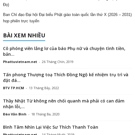
Đọ)
Ban Chỉ đạo Đại hội Đại biểu Phật giáo toàn quốc lần thứ X (2026 – 2031)
họp phiên trực tuyến
BÀI XEM NHIỀU
Cô phóng viên lẳng lơ của báo Phụ nữ và chuyện tình tiền,
bản...
Phattuvietnam.net
-
26 Tháng Chín, 2019
Tấn phong Thượng toạ Thích Đồng Ngộ kế nhiệm trụ trì và
đặt đá...
BTV TP.HCM
-
13 Tháng Bảy, 2022
Thầy Nhật Từ không nên chối quanh mà phải có can đảm
nhận lỗi,...
Đào Văn Bình
-
18 Tháng Ba, 2020
Bình Tâm Nhìn Lại Việc Sư Thích Thanh Toàn
Phattuvietnam.net
-
14 Tháng Mười, 2019