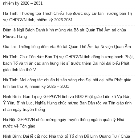
nhiệm kỳ 2026 – 2031
Hà Tĩnh: Thượng tọa Thích Chiếu Tuệ được suy cử tân Trưởng ban Trị
sự GHPGVN tỉnh, nhiệm kỳ 2026-2031
Đêm lễ Ngũ Bách Danh kính mừng vía Bồ tát Quán Thế Âm tại chùa
Phước Hưng
Gia Lai: Thiêng liêng đêm vía Bồ tát Quán Thế Âm tại Ni viện Quan Âm
Hà Tĩnh: Chư Tôn đức Ban Trị sự GHPGVN tỉnh dâng hương bạch Phật,
bạch Tổ và tri ân các anh hùng liệt sĩ trước thềm Đại hội đại biểu Phật
giáo tỉnh lần thứ V
Hà Tĩnh: Mọi công tác chuẩn bị sẵn sàng cho Đại hội đại biểu Phật giáo
tỉnh lần thứ V, nhiệm kỳ 2026 – 2031
Ninh Bình: Ban Trị sự GHPGVN tỉnh và BĐD Phật giáo Liên xã Vụ Bản,
Ý Yên, Bình Lục, Nghĩa Hưng chúc mừng Ban Dân tộc và Tôn giáo tỉnh
nhân ngày truyền thống
Hà Nội: GHPGVN chúc mừng ngày truyền thống ngành quản lý Nhà
nước về Tôn giáo
Ninh Bình: Đại lễ cất nóc Nhà thờ tổ Tổ đình Đỗ Linh Quang Tự ( Chùa