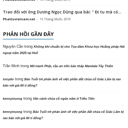
Trao đổi với ông Dương Ngọc Dũng qua bài: “ Đi tu mà có...
Phattuvietnam.net
-
15 Tháng Mười, 2019
PHẢN HỒI GẦN ĐÂY
Nguyên Cần
trong
Không khí chuẩn bị cho Tọa đàm Khoa học Hoằng pháp Hải
ngoại năm 2025 tại Huế
Trần Minh
trong
Mở tranh Phật, cầu an trên bảo tháp Mandala Tây Thiên
trong
tonydo
Báo Tuổi trẻ phản ảnh về việc phần đất chùa cổ Giác Lâm bị rao
bán với giá 60 tỉ đồng?
trong
kennytruong
Vãn cảnh chùa cổ ngàn năm ở Triều Tiên
trong
kennytruong
Báo Tuổi trẻ phản ảnh về việc phần đất chùa cổ Giác Lâm bị
rao bán với giá 60 tỉ đồng?