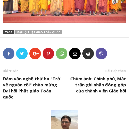
TAGS
ĐẠI HỘI PHẬT GIÁO TOÀN QUỐC
Bài trước
Bài tiếp theo
Đêm văn nghệ thứ ba "Trở
Chùm ảnh: Chính phủ, Mặt
về nguồn cội" chào mừng
trận ghi nhận đóng góp
Đại hội Phật giáo Toàn
của thành viên Giáo hội
quốc