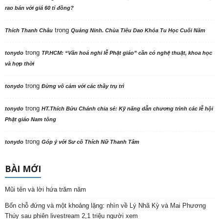
rao bán với giá 60 tỉ đồng?
trong
Thích Thanh Châu
Quảng Ninh. Chùa Tiêu Dao Khóa Tu Học Cuối Năm
trong
tonydo
TP.HCM: “Văn hoá nghi lễ Phật giáo” cần có nghệ thuật, khoa học
và hợp thời
trong
tonydo
Đừng vô cảm với các thầy trụ trì
trong
tonydo
HT.Thích Bửu Chánh chia sẻ: Kỹ năng dẫn chương trình các lễ hội
Phật giáo Nam tông
trong
tonydo
Góp ý với Sư cô Thích Nữ Thanh Tâm
BÀI MỚI
Mũi tên và lời hứa trăm năm
Bốn chỗ đứng và một khoảng lặng: nhìn về Lý Nhã Kỳ và Mai Phương
Thúy sau phiên livestream 2,1 triệu người xem