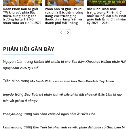
Đoàn Phân ban Ni giới
Phân ban Ni giới TW khu
Bắc Ninh: Khai mạc
TW khu vực phía Bắc
vực phía Bắc thăm, cúng
trang trọng Phiên thứ
thăm, cúng dàng các
dàng các trường hạ
nhất Đại hội đại biểu Phật
trường hạ tại Hà Nội
thuộc tỉnh Hưng Yên và
giáo tỉnh lần thứ I, nhiệm
nhân mùa an cư PL.2570
thành phố Hải Phòng
kỳ 2026 – 2031
PHẢN HỒI GẦN ĐÂY
Nguyên Cần
trong
Không khí chuẩn bị cho Tọa đàm Khoa học Hoằng pháp Hải
ngoại năm 2025 tại Huế
Trần Minh
trong
Mở tranh Phật, cầu an trên bảo tháp Mandala Tây Thiên
trong
tonydo
Báo Tuổi trẻ phản ảnh về việc phần đất chùa cổ Giác Lâm bị rao
bán với giá 60 tỉ đồng?
trong
kennytruong
Vãn cảnh chùa cổ ngàn năm ở Triều Tiên
trong
kennytruong
Báo Tuổi trẻ phản ảnh về việc phần đất chùa cổ Giác Lâm bị