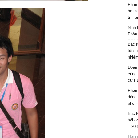
Phân 
hạ tạ
trì T
Ninh 
Phân 
Bắc N
tái s
nhiệm
Đoàn 
cúng 
cư P
Phân 
dàng 
phố H
Bắc N
hội đ
– 203
Hưng 