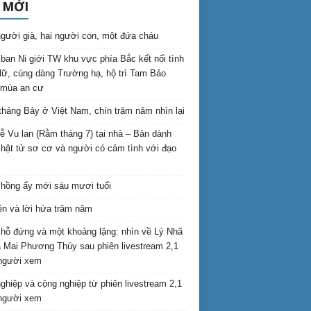
 MỚI
gười già, hai người con, một đứa cháu
ban Ni giới TW khu vực phía Bắc kết nối tình
lữ, cúng dàng Trường hạ, hộ trì Tam Bảo
 mùa an cư
háng Bảy ở Việt Nam, chín trăm năm nhìn lại
lễ Vu lan (Rằm tháng 7) tại nhà – Bản dành
hật tử sơ cơ và người có cảm tình với đạo
hồng ấy mới sáu mươi tuổi
ên và lời hứa trăm năm
hỗ đứng và một khoảng lặng: nhìn về Lý Nhã
 Mai Phương Thúy sau phiên livestream 2,1
 người xem
nghiệp và cộng nghiệp từ phiên livestream 2,1
 người xem