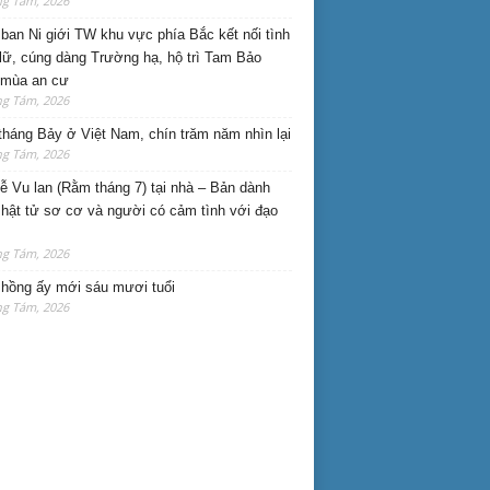
ng Tám, 2026
ban Ni giới TW khu vực phía Bắc kết nối tình
lữ, cúng dàng Trường hạ, hộ trì Tam Bảo
 mùa an cư
ng Tám, 2026
háng Bảy ở Việt Nam, chín trăm năm nhìn lại
ng Tám, 2026
lễ Vu lan (Rằm tháng 7) tại nhà – Bản dành
hật tử sơ cơ và người có cảm tình với đạo
ng Tám, 2026
hồng ấy mới sáu mươi tuổi
ng Tám, 2026