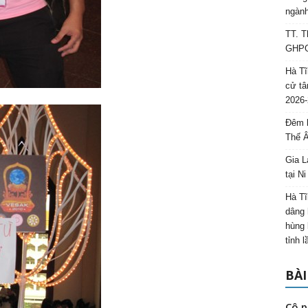
ngành
TT. T
GHPGV
Hà Tĩ
cử tâ
2026-
Đêm l
Thế 
Gia L
tại N
Hà Tĩ
dâng 
hùng 
tỉnh 
BÀI
Cô p