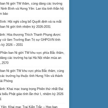
ban Ni giới TW thăm, cúng dàng các trường
i Ninh Bình và Hưng Yên: Lan tỏa tinh thần hộ
am bảo
Bình: Hội nghị công bố Quyết định và ra mắt
ban Ni giới tỉnh nhiệm kỳ 2026-2031
inh: Hòa thượng Thích Thanh Phụng được
uy cử làm Trưởng Ban Trị sự GHPGVN tỉnh
 kỳ 2026 – 2031
Phân ban Ni giới TW khu vực phía Bắc thăm,
dàng các trường hạ tại Hà Nội nhân mùa an
L.2570
ban Ni giới TW khu vực phía Bắc thăm, cúng
các trường hạ thuộc tỉnh Hưng Yên và thành
ải Phòng
inh: Khai mạc trang trọng Phiên thứ nhất Đại
ại biểu Phật giáo tỉnh lần thứ I, nhiệm kỳ 2026
1
Yên: Khai mạc Trại Kiền Trắc – Họp bạn