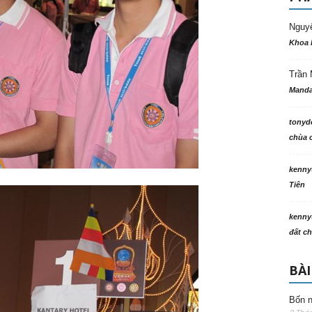
Nguy
Khoa 
Trần 
Manda
tonyd
chùa c
kenny
Tiên
kenny
đất ch
BÀI
Bốn n