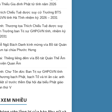
 Thiếu Gia đình Phật tử tỉnh năm 2026
hích Chiếu Tuệ được suy cử Trưởng BTS
N tỉnh Hà Tĩnh nhiệm kỳ 2026 – 2031
nh: Thượng tọa Thích Chiếu Tuệ được suy
n Trưởng ban Trị sự GHPGVN tỉnh, nhiệm kỳ
2031
ễ Ngũ Bách Danh kính mừng vía Bồ tát Quán
Âm tại chùa Phước Hưng
ai: Thiêng liêng đêm vía Bồ tát Quán Thế Âm
i viện Quan Âm
nh: Chư Tôn đức Ban Trị sự GHPGVN tỉnh
hương bạch Phật, bạch Tổ và tri ân các anh
liệt sĩ trước thềm Đại hội đại biểu Phật giáo
lần thứ V
 XEM NHIỀU
hóng viên lẳng lơ của báo Phụ nữ và