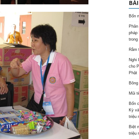
BÀI
Bốn n
Phân 
pháp 
trong
Rằm t
Nghi 
cho P
Phật
Bông 
Mũi t
Bốn c
Kỳ và
triệu
Biệt 
triệu