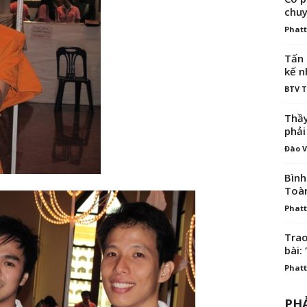
chuy
Phatt
Tấn 
kế n
BTV 
Thầy
phải
Đào V
Bình
Toà
Phatt
Trao
bài: 
Phatt
PHẢ