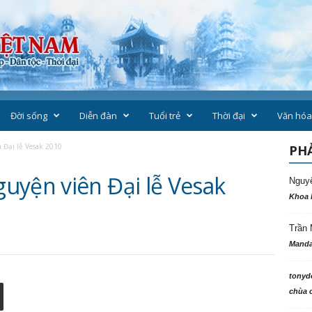
Đời sống
Diễn đàn
Tuổi trẻ
Thời đại
Văn hóa
Đại lễ Vesak 2010
PHẢ
uyện viên Đại lễ Vesak
Nguy
Khoa 
Trần 
Manda
tonyd
chùa c