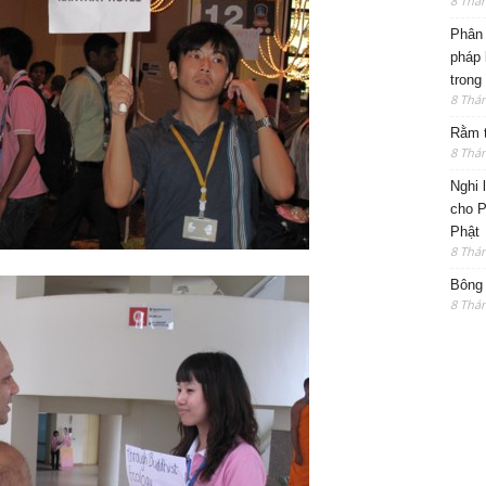
8 Thá
Phân 
pháp 
trong
8 Thá
Rằm t
8 Thá
Nghi 
cho P
Phật
8 Thá
Bông 
8 Thá