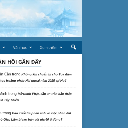
Văn học
Xem thêm
N HỒI GẦN ĐÂY
ên Cần
trong
Không khí chuẩn bị cho Tọa đàm
học Hoằng pháp Hải ngoại năm 2025 tại Huế
Minh
trong
Mở tranh Phật, cầu an trên bảo tháp
la Tây Thiên
trong
o
Báo Tuổi trẻ phản ảnh về việc phần đất
ổ Giác Lâm bị rao bán với giá 60 tỉ đồng?