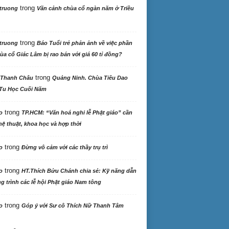
trong
truong
Vãn cảnh chùa cổ ngàn năm ở Triều
trong
truong
Báo Tuổi trẻ phản ảnh về việc phần
ùa cổ Giác Lâm bị rao bán với giá 60 tỉ đồng?
trong
 Thanh Châu
Quảng Ninh. Chùa Tiêu Dao
Tu Học Cuối Năm
trong
o
TP.HCM: “Văn hoá nghi lễ Phật giáo” cần
ệ thuật, khoa học và hợp thời
trong
o
Đừng vô cảm với các thầy trụ trì
trong
o
HT.Thích Bửu Chánh chia sẻ: Kỹ năng dẫn
 trình các lễ hội Phật giáo Nam tông
trong
o
Góp ý với Sư cô Thích Nữ Thanh Tâm