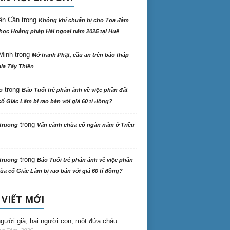
ên Cần
trong
Không khí chuẩn bị cho Tọa đàm
học Hoằng pháp Hải ngoại năm 2025 tại Huế
Minh
trong
Mở tranh Phật, cầu an trên bảo tháp
la Tây Thiên
trong
o
Báo Tuổi trẻ phản ảnh về việc phần đất
ổ Giác Lâm bị rao bán với giá 60 tỉ đồng?
trong
truong
Vãn cảnh chùa cổ ngàn năm ở Triều
trong
truong
Báo Tuổi trẻ phản ảnh về việc phần
ùa cổ Giác Lâm bị rao bán với giá 60 tỉ đồng?
 VIẾT MỚI
gười già, hai người con, một đứa cháu