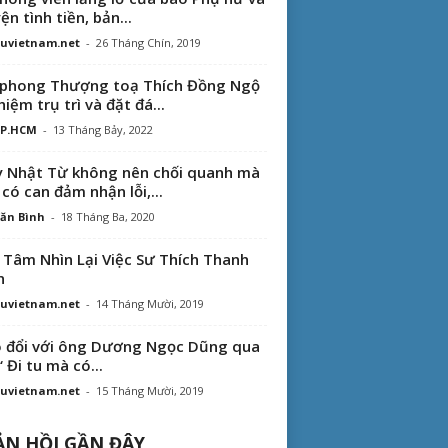
ện tình tiền, bản...
uvietnam.net
-
26 Tháng Chín, 2019
phong Thượng toạ Thích Đồng Ngộ
hiệm trụ trì và đặt đá...
TP.HCM
-
13 Tháng Bảy, 2022
 Nhật Từ không nên chối quanh mà
 có can đảm nhận lỗi,...
ăn Bình
-
18 Tháng Ba, 2020
 Tâm Nhìn Lại Việc Sư Thích Thanh
n
uvietnam.net
-
14 Tháng Mười, 2019
 đổi với ông Dương Ngọc Dũng qua
“ Đi tu mà có...
uvietnam.net
-
15 Tháng Mười, 2019
N HỒI GẦN ĐÂY