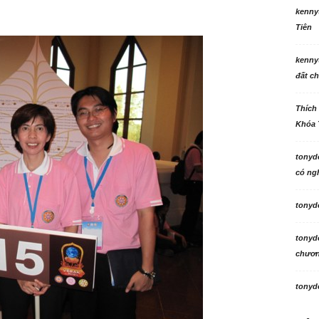
kenny
Tiên
kenny
đất ch
Thích
Khóa 
tonyd
có ngh
tonyd
tonyd
chương
tonyd