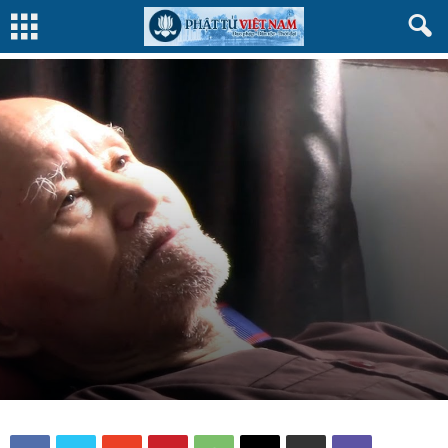
PGVN
NHÂN VẬT
Bởi
Trần Trọng Hoàng
-
23 Tháng Hai, 2020