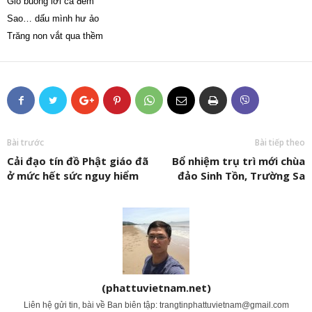
Gió buông lời ca đêm
Sao… dấu mình hư ảo
Trăng non vắt qua thềm
Bài trước
Bài tiếp theo
Cải đạo tín đồ Phật giáo đã
Bổ nhiệm trụ trì mới chùa
ở mức hết sức nguy hiểm
đảo Sinh Tồn, Trường Sa
(phattuvietnam.net)
Liên hệ gửi tin, bài về Ban biên tập:
trangtinphattuvietnam@gmail.com