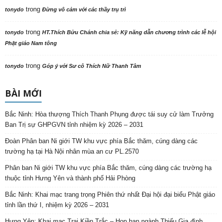
trong
tonydo
Đừng vô cảm với các thầy trụ trì
trong
tonydo
HT.Thích Bửu Chánh chia sẻ: Kỹ năng dẫn chương trình các lễ hội
Phật giáo Nam tông
trong
tonydo
Góp ý với Sư cô Thích Nữ Thanh Tâm
BÀI MỚI
Bắc Ninh: Hòa thượng Thích Thanh Phụng được tái suy cử làm Trưởng
Ban Trị sự GHPGVN tỉnh nhiệm kỳ 2026 – 2031
Đoàn Phân ban Ni giới TW khu vực phía Bắc thăm, cúng dàng các
trường hạ tại Hà Nội nhân mùa an cư PL.2570
Phân ban Ni giới TW khu vực phía Bắc thăm, cúng dàng các trường hạ
thuộc tỉnh Hưng Yên và thành phố Hải Phòng
Bắc Ninh: Khai mạc trang trọng Phiên thứ nhất Đại hội đại biểu Phật giáo
tỉnh lần thứ I, nhiệm kỳ 2026 – 2031
Hưng Yên: Khai mạc Trại Kiền Trắc – Họp bạn ngành Thiếu Gia đình