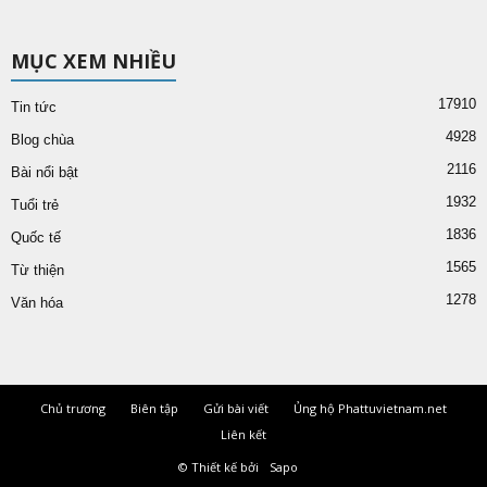
MỤC XEM NHIỀU
17910
Tin tức
4928
Blog chùa
2116
Bài nổi bật
1932
Tuổi trẻ
1836
Quốc tế
1565
Từ thiện
1278
Văn hóa
Chủ trương
Biên tập
Gửi bài viết
Ủng hộ Phattuvietnam.net
Liên kết
© Thiết kế bởi
Sapo