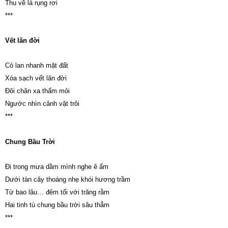
Thu về lá rụng rơi
***
Vết lăn đời
Cỏ lan nhanh mặt đất
Xóa sạch vết lăn đời
Đôi chân xa thấm mỏi
Ngước nhìn cảnh vật trôi
***
Chung Bầu Trời
Đi trong mưa dầm mình nghe ê ẩm
Dưới tàn cây thoáng nhẹ khói hương trầm
Từ bao lâu… đêm tối với trăng rằm
Hai tinh tú chung bầu trời sâu thẳm
***