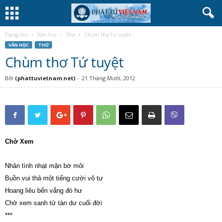
Trang chủ
Văn học
Thơ
Chùm thơ Tứ tuyệt
VĂN HỌC
THƠ
Chùm thơ Tứ tuyệt
Bởi
(phattuvietnam.net)
-
21 Tháng Mười, 2012
Chờ Xem
Nhân tình nhạt mặn bờ môi
Buồn vui thả một tiếng cười vô tư
Hoang liêu bến vắng đò hư
Chờ xem sanh tử tàn dư cuối đời
***