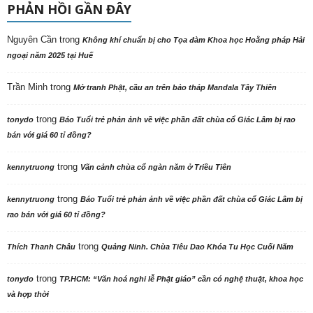
PHẢN HỒI GẦN ĐÂY
Nguyên Cần
trong
Không khí chuẩn bị cho Tọa đàm Khoa học Hoằng pháp Hải
ngoại năm 2025 tại Huế
Trần Minh
trong
Mở tranh Phật, cầu an trên bảo tháp Mandala Tây Thiên
trong
tonydo
Báo Tuổi trẻ phản ảnh về việc phần đất chùa cổ Giác Lâm bị rao
bán với giá 60 tỉ đồng?
trong
kennytruong
Vãn cảnh chùa cổ ngàn năm ở Triều Tiên
trong
kennytruong
Báo Tuổi trẻ phản ảnh về việc phần đất chùa cổ Giác Lâm bị
rao bán với giá 60 tỉ đồng?
trong
Thích Thanh Châu
Quảng Ninh. Chùa Tiêu Dao Khóa Tu Học Cuối Năm
trong
tonydo
TP.HCM: “Văn hoá nghi lễ Phật giáo” cần có nghệ thuật, khoa học
và hợp thời