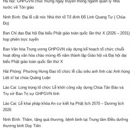
Hà Nội: GHPGVN chúc mừng ngày truyền thống ngành quản lý Nhà
nước về Tôn giáo
Ninh Bình: Đại lễ cất nóc Nhà thờ tổ Tổ đình Đỗ Linh Quang Tự ( Chùa
Đọ)
Ban Chỉ đạo Đại hội Đại biểu Phật giáo toàn quốc lần thứ X (2026 – 2031)
họp phiên trực tuyến
Ban Văn hóa Trung ương GHPGVN xây dựng kế hoạch tổ chức chuỗi
hoạt động văn hóa chào mừng 45 năm thành lập Giáo hội và Đại hội đại
biểu Phật giáo toàn quốc lần thứ X
Hải Phòng: Phường Hưng Đạo tổ chức lễ cầu siêu anh linh các Anh hùng
Liệt sĩ tại chùa Quảng Luận
Lào Cai: Long trọng tổ chức Lễ khởi công xây dựng Chùa Tân Bảo và
Trụ sở Ban Trị sự GHPGVN tỉnh
Lào Cai: Lễ khai pháp khóa An cư kiết hạ Phật lịch 2570 – Dương lịch
2026
Ninh Bình: Thăm, tặng quà thương, bệnh binh tại Trung tâm Điều dưỡng
thương binh Duy Tiên