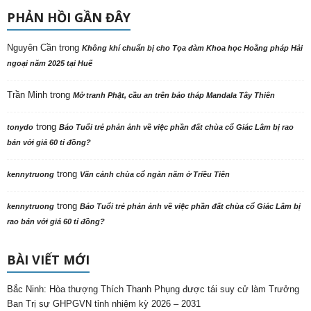
PHẢN HỒI GẦN ĐÂY
Nguyên Cần
trong
Không khí chuẩn bị cho Tọa đàm Khoa học Hoằng pháp Hải
ngoại năm 2025 tại Huế
Trần Minh
trong
Mở tranh Phật, cầu an trên bảo tháp Mandala Tây Thiên
trong
tonydo
Báo Tuổi trẻ phản ảnh về việc phần đất chùa cổ Giác Lâm bị rao
bán với giá 60 tỉ đồng?
trong
kennytruong
Vãn cảnh chùa cổ ngàn năm ở Triều Tiên
trong
kennytruong
Báo Tuổi trẻ phản ảnh về việc phần đất chùa cổ Giác Lâm bị
rao bán với giá 60 tỉ đồng?
BÀI VIẾT MỚI
Bắc Ninh: Hòa thượng Thích Thanh Phụng được tái suy cử làm Trưởng
Ban Trị sự GHPGVN tỉnh nhiệm kỳ 2026 – 2031