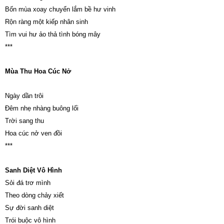
Bốn mùa xoay chuyển lắm bề hư vinh
Rộn ràng một kiếp nhân sinh
Tìm vui hư ảo thả tình bóng mây
***
Mùa Thu Hoa Cúc Nở
Ngày dần trôi
Đêm nhẹ nhàng buông lối
Trời sang thu
Hoa cúc nở ven đồi
***
Sanh Diệt Vô Hình
Sỏi đá trơ mình
Theo dòng chảy xiết
Sự đời sanh diệt
Trói buộc vô hình