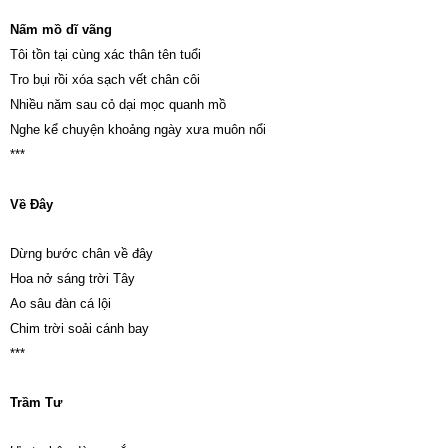
Nấm mồ dĩ vãng
Tôi tồn tại cùng xác thân tên tuổi
Tro bụi rồi xóa sạch vết chân côi
Nhiều năm sau cỏ dại mọc quanh mồ
Nghe kể chuyện khoảng ngày xưa muôn nổi
***
Về Đây
Dừng bước chân về đây
Hoa nở sáng trời Tây
Ao sâu đàn cá lội
Chim trời soải cánh bay
***
Trầm Tư