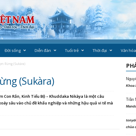
Đời sống
Diễn đàn
Tuổi trẻ
Thời đại
Văn hóa
ợn Rừng (Sukàra)
PHẢ
ừng (Sukàra)
Nguy
Khoa 
m Con Rắn, Kinh Tiểu Bộ – Khuddaka Nikàya là một câu
Trần 
 xoáy sâu vào chủ đề khẩu nghiệp và những hậu quả vi tế mà
Manda
tonyd
chùa c