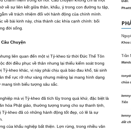
bài: 
u chánh niệm trong lời nói. Câu chuyện không chỉ là một
ở về sự liên kết giữa thân, khẩu, ý trong con đường tu tập,
Phatt
gẫm về trách nhiệm đối với hành động của chính mình.
ắc về bài kinh này, chia thành các khía cạnh chính: bối
PHẢ
ong đời sống.
Nguy
a Câu Chuyện
Khoa 
Trần 
nhưng liên quan đến một vị Tỷ-kheo từ thời Đức Thế Tôn
Manda
c đời điều phục về thân nhưng lại thiếu kiểm soát trong
vị Tỷ-kheo khác, vị này phải chịu quả báo đau khổ, tái sinh
tonyd
 thân thể rực rỡ như vàng nhưng miệng lại mang hình dạng
chùa c
 mang tính biểu tượng sâu sắc.
kenny
ghiệp mà vị Tỷ-kheo đã tích lũy trong quá khứ, đặc biệt là
Tiên
văn hóa Phật giáo, thường tượng trưng cho sự thanh tịnh,
ị Tỷ-kheo đã có những hành động tốt đẹp, có lẽ là sự
kenny
h.
đất ch
ng của khẩu nghiệp bất thiện. Lợn rừng, trong nhiều văn