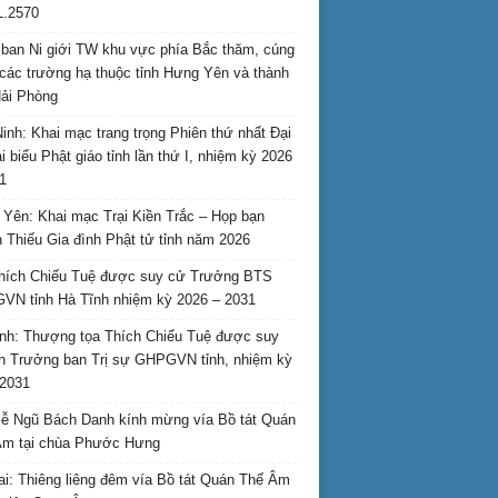
L.2570
ban Ni giới TW khu vực phía Bắc thăm, cúng
các trường hạ thuộc tỉnh Hưng Yên và thành
ải Phòng
inh: Khai mạc trang trọng Phiên thứ nhất Đại
ại biểu Phật giáo tỉnh lần thứ I, nhiệm kỳ 2026
1
Yên: Khai mạc Trại Kiền Trắc – Họp bạn
 Thiếu Gia đình Phật tử tỉnh năm 2026
hích Chiếu Tuệ được suy cử Trưởng BTS
N tỉnh Hà Tĩnh nhiệm kỳ 2026 – 2031
nh: Thượng tọa Thích Chiếu Tuệ được suy
n Trưởng ban Trị sự GHPGVN tỉnh, nhiệm kỳ
2031
ễ Ngũ Bách Danh kính mừng vía Bồ tát Quán
Âm tại chùa Phước Hưng
ai: Thiêng liêng đêm vía Bồ tát Quán Thế Âm