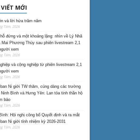
 VIẾT MỚI
ên và lời hứa trăm năm
ng Tám, 2026
hỗ đứng và một khoảng lặng: nhìn về Lý Nhã
 Mai Phương Thúy sau phiên livestream 2,1
 người xem
ng Tám, 2026
nghiệp và cộng nghiệp từ phiên livestream 2,1
 người xem
ng Tám, 2026
ban Ni giới TW thăm, cúng dàng các trường
i Ninh Bình và Hưng Yên: Lan tỏa tinh thần hộ
am bảo
ng Tám, 2026
Bình: Hội nghị công bố Quyết định và ra mắt
ban Ni giới tỉnh nhiệm kỳ 2026-2031
ng Tám, 2026