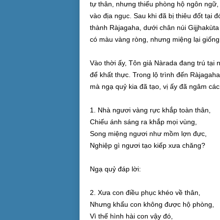
tự thân, nhưng thiếu phòng hộ ngôn ngữ, n
vào địa ngục. Sau khi đã bị thiêu đốt tại đ
thành Ràjagaha, dưới chân núi Gijjhakùta (
có màu vàng ròng, nhưng miệng lại giốn
Vào thời ấy, Tôn giả Nàrada đang trú tại 
để khất thực. Trong lộ trình đến Ràjagaha
mà ngạ quỷ kia đã tạo, vị ấy đã ngâm các
1. Nhà ngươi vàng rực khắp toàn thân,
Chiếu ánh sáng ra khắp mọi vùng,
Song miệng ngươi như mồm lợn đực,
Nghiệp gì ngươi tạo kiếp xưa chăng?
Ngạ quỷ đáp lời:
2. Xưa con điều phục khéo về thân,
Nhưng khẩu con không được hộ phòng,
Vì thế hình hài con vậy đó,