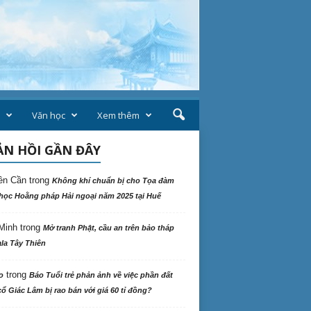
Văn học
Xem thêm
N HỒI GẦN ĐÂY
ên Cần
trong
Không khí chuẩn bị cho Tọa đàm
học Hoằng pháp Hải ngoại năm 2025 tại Huế
Minh
trong
Mở tranh Phật, cầu an trên bảo tháp
la Tây Thiên
trong
o
Báo Tuổi trẻ phản ảnh về việc phần đất
ổ Giác Lâm bị rao bán với giá 60 tỉ đồng?