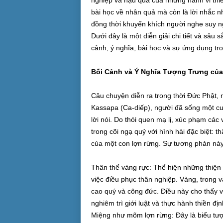
nghiệp và hậu quả của những hành vi thiế
bài học về nhân quả mà còn là lời nhắc nh
đồng thời khuyến khích người nghe suy n
Dưới đây là một diễn giải chi tiết và sâu s
cảnh, ý nghĩa, bài học và sự ứng dụng tr
Bối Cảnh và Ý Nghĩa Tượng Trưng củ
Câu chuyện diễn ra trong thời Đức Phật, 
Kassapa (Ca-diếp), người đã sống một cuộ
lời nói. Do thói quen mạ lị, xúc phạm các 
trong cõi ngạ quỷ với hình hài đặc biệt:
của một con lợn rừng. Sự tương phản này
Thân thể vàng rực: Thể hiện những thiện n
việc điều phục thân nghiệp. Vàng, trong 
cao quý và công đức. Điều này cho thấy v
nghiêm trì giới luật và thực hành thiền địn
Miệng như mõm lợn rừng: Đây là biểu tượ