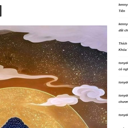
kenny
Tiên
kenny
đất ch
Thích
Khóa 
tonyd
có ngh
tonyd
tonyd
chương
tonyd