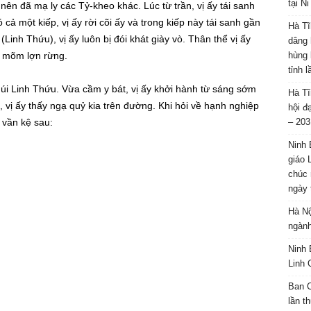
tại N
ên đã mạ ly các Tỷ-kheo khác. Lúc từ trần, vị ấy tái sanh
ó cả một kiếp, vị ấy rời cõi ấy và trong kiếp này tái sanh gần
Hà Tĩ
Linh Thứu), vị ấy luôn bị đói khát giày vò. Thân thể vị ấy
dâng 
g mõm lợn rừng.
hùng 
tỉnh 
núi Linh Thứu. Vừa cầm y bát, vị ấy khởi hành từ sáng sớm
Hà Tĩ
, vị ấy thấy ngạ quỷ kia trên đường. Khi hỏi về hạnh nghiệp
hội đ
 vần kệ sau:
– 203
Ninh 
giáo 
chúc 
ngày 
Hà Nộ
ngành
Ninh 
Linh 
Ban C
lần t