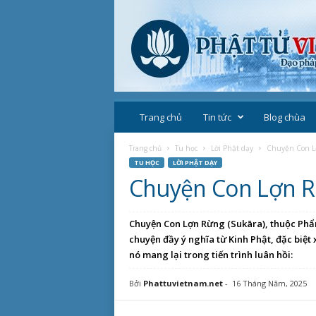
P
h
Trang chủ
Tin tức
Blog chùa
ậ
t
Trang chủ
Tu học
Lời Phật dạy
Chuyện Con L
g
TU HỌC
LỜI PHẬT DẠY
i
Chuyện Con Lợn R
á
o
V
Chuyện Con Lợn Rừng (Sukāra), thuộc Phẩ
i
chuyện đầy ý nghĩa từ Kinh Phật, đặc biệt
ệ
nó mang lại trong tiến trình luân hồi:
t
N
Bởi
Phattuvietnam.net
-
16 Tháng Năm, 2025
a
m