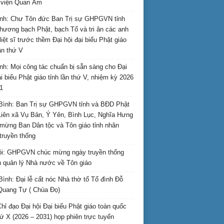
i viện Quan Âm
nh: Chư Tôn đức Ban Trị sự GHPGVN tỉnh
hương bạch Phật, bạch Tổ và tri ân các anh
liệt sĩ trước thềm Đại hội đại biểu Phật giáo
lần thứ V
nh: Mọi công tác chuẩn bị sẵn sàng cho Đại
ại biểu Phật giáo tỉnh lần thứ V, nhiệm kỳ 2026
1
Bình: Ban Trị sự GHPGVN tỉnh và BĐD Phật
Liên xã Vụ Bản, Ý Yên, Bình Lục, Nghĩa Hưng
mừng Ban Dân tộc và Tôn giáo tỉnh nhân
truyền thống
i: GHPGVN chúc mừng ngày truyền thống
 quản lý Nhà nước về Tôn giáo
Bình: Đại lễ cất nóc Nhà thờ tổ Tổ đình Đỗ
Quang Tự ( Chùa Đọ)
hỉ đạo Đại hội Đại biểu Phật giáo toàn quốc
hứ X (2026 – 2031) họp phiên trực tuyến