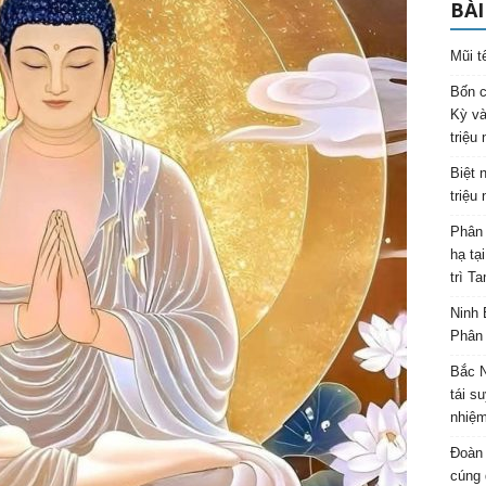
BÀI
Mũi t
Bốn c
Kỳ và
triệu
Biệt 
triệu
Phân 
hạ tạ
trì T
Ninh 
Phân 
Bắc N
tái s
nhiệm
Đoàn 
cúng 