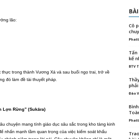
BÀI
ưởng lão:
Cô p
chuy
Phatt
Tấn 
kế n
BTV 
t thực trong thành Vương Xá và sau buổi ngọ trai, trở về
Thầy
ng đó làm đề tài thuyết pháp.
phải
Đào V
Bình
n Lợn Rừng” (Sukāra)
Toà
Phatt
âu chuyện mang tính giáo dục sâu sắc trong kho tàng kinh
 để nhấn mạnh tầm quan trọng của việc kiểm soát khẩu
Trao