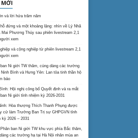
 MỚI
ên và lời hứa trăm năm
hỗ đứng và một khoảng lặng: nhìn về Lý Nhã
 Mai Phương Thúy sau phiên livestream 2,1
 người xem
nghiệp và cộng nghiệp từ phiên livestream 2,1
 người xem
ban Ni giới TW thăm, cúng dàng các trường
i Ninh Bình và Hưng Yên: Lan tỏa tinh thần hộ
am bảo
Bình: Hội nghị công bố Quyết định và ra mắt
ban Ni giới tỉnh nhiệm kỳ 2026-2031
inh: Hòa thượng Thích Thanh Phụng được
uy cử làm Trưởng Ban Trị sự GHPGVN tỉnh
 kỳ 2026 – 2031
Phân ban Ni giới TW khu vực phía Bắc thăm,
dàng các trường hạ tại Hà Nội nhân mùa an