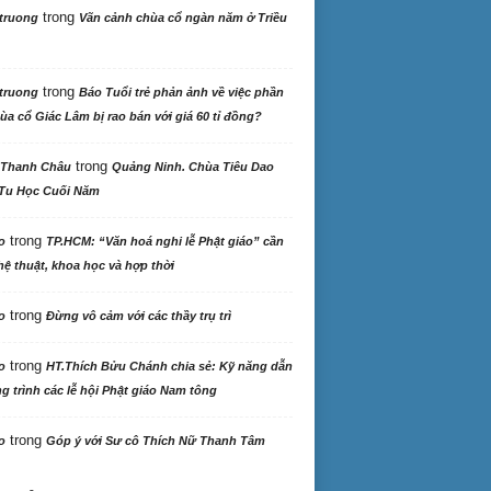
trong
truong
Vãn cảnh chùa cổ ngàn năm ở Triều
trong
truong
Báo Tuổi trẻ phản ảnh về việc phần
ùa cổ Giác Lâm bị rao bán với giá 60 tỉ đồng?
trong
 Thanh Châu
Quảng Ninh. Chùa Tiêu Dao
Tu Học Cuối Năm
trong
o
TP.HCM: “Văn hoá nghi lễ Phật giáo” cần
ệ thuật, khoa học và hợp thời
trong
o
Đừng vô cảm với các thầy trụ trì
trong
o
HT.Thích Bửu Chánh chia sẻ: Kỹ năng dẫn
 trình các lễ hội Phật giáo Nam tông
trong
o
Góp ý với Sư cô Thích Nữ Thanh Tâm