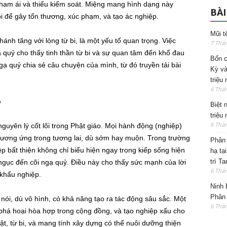
 tham ái và thiếu kiểm soát. Miệng mang hình dạng này
BÀI
i để gây tổn thương, xúc phạm, và tạo ác nghiệp.
Mũi t
ánh tăng với lòng từ bi, là một yếu tố quan trọng. Việc
7 Thá
ạ quỷ cho thấy tinh thần từ bi và sự quan tâm đến khổ đau
Bốn c
gạ quỷ chia sẻ câu chuyện của mình, từ đó truyền tải bài
Kỳ và
triệu
6 Thá
p
Biệt 
triệu
6 Thá
guyên lý cốt lõi trong Phật giáo. Mọi hành động (nghiệp)
 tương ứng trong tương lai, dù sớm hay muộn. Trong trường
Phân 
 bất thiện không chỉ biểu hiện ngay trong kiếp sống hiện
hạ tạ
trì T
 ngục đến cõi ngạ quỷ. Điều này cho thấy sức mạnh của lời
6 Thá
 khẩu nghiệp.
Ninh 
Phân 
nói, dù vô hình, có khả năng tạo ra tác động sâu sắc. Một
6 Thá
, phá hoại hòa hợp trong cộng đồng, và tạo nghiệp xấu cho
hật, từ bi, và mang tính xây dựng có thể nuôi dưỡng thiện