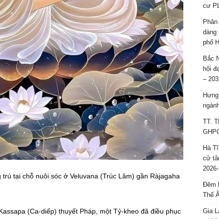
cư P
Phân 
dàng 
phố H
Bắc N
hội đ
– 203
Hưng 
ngành
TT. T
GHPGV
Hà Tĩ
cử tâ
2026-
 trú tại chỗ nuôi sóc ở Veluvana (Trúc Lâm) gần Ràjagaha
Đêm l
Thế 
Kassapa (Ca-diếp) thuyết Pháp, một Tỷ-kheo đã điều phục
Gia L