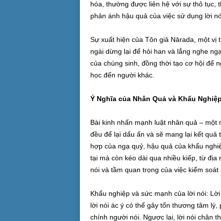
hóa, thường được liên hệ với sự thô tục,
phản ánh hậu quả của việc sử dụng lời nó
Sự xuất hiện của Tôn giả Nārada, một vị th
ngài dừng lại để hỏi han và lắng nghe ng
của chúng sinh, đồng thời tạo cơ hội để n
học đến người khác.
Ý Nghĩa của Nhân Quả và Khẩu Nghiệ
Bài kinh nhấn mạnh luật nhân quả – một n
đều để lại dấu ấn và sẽ mang lại kết quả
hợp của ngạ quỷ, hậu quả của khẩu nghiệp
tại mà còn kéo dài qua nhiều kiếp, từ địa
nói và tầm quan trọng của việc kiểm soát
Khẩu nghiệp và sức mạnh của lời nói: Lời 
lời nói ác ý có thể gây tổn thương tâm lý
chính người nói. Ngược lại, lời nói chân t