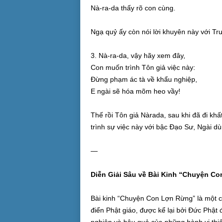
Nà-ra-da thấy rõ con cùng.
Ngạ quỷ ấy còn nói lời khuyên này với Tr
3. Nà-ra-da, vậy hãy xem đây,
Con muốn trình Tôn giả việc này:
Ðừng phạm ác tà về khẩu nghiệp,
E ngài sẽ hóa mõm heo vầy!
Thế rồi Tôn giả Nàrada, sau khi đã đi khấ
trình sự việc này với bậc Ðạo Sư, Ngài dù
—
Diễn Giải Sâu về Bài Kinh “Chuyện Co
Bài kinh “Chuyện Con Lợn Rừng” là một c
điển Phật giáo, được kể lại bởi Đức Phật