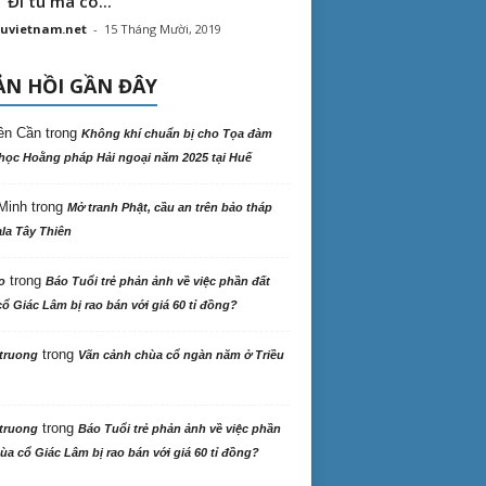
“ Đi tu mà có...
uvietnam.net
-
15 Tháng Mười, 2019
N HỒI GẦN ĐÂY
ên Cần
trong
Không khí chuẩn bị cho Tọa đàm
học Hoằng pháp Hải ngoại năm 2025 tại Huế
Minh
trong
Mở tranh Phật, cầu an trên bảo tháp
la Tây Thiên
trong
o
Báo Tuổi trẻ phản ảnh về việc phần đất
ổ Giác Lâm bị rao bán với giá 60 tỉ đồng?
trong
truong
Vãn cảnh chùa cổ ngàn năm ở Triều
trong
truong
Báo Tuổi trẻ phản ảnh về việc phần
ùa cổ Giác Lâm bị rao bán với giá 60 tỉ đồng?