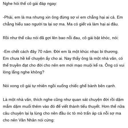
Nghe hỏi thế cô gái đáp ngay:
-Phải, em là ma nhưng xin ông đừng sợ vì em chẳng hại ai cả. Em
chẳng hiểu sao người ta lại sợ ma. Ma có giết và làm hại ai đâu.
Rồi như thể câu nói đã gợi lên bao nỗi đau, cô gái bật khóc, nói:
-Em chết cách đây 70 năm. Đời em là một khúc nhạc bi thương.
Em chưa hề kể chuyện ấy cho ai. Nay thấy ông là một nhà văn, có
thể truyền đạt cho đời cho nên em mới mạo muội kể ra. Ông có vui
lòng lắng nghe không?
Nói xong cô gái tự nhiên ngồi xuống chiếc ghế bành bên cạnh.
Là một nhà văn, thích nghe cũng như quan sát chuyện đời rồi dặm
mắm dặm muối thêm vào đó để viết thành tiểu thuyết. Hơn thế nữa
câu chuyện lại lạ lùng cho nên đầu óc tò mò trấn áp cả nỗi sợ ma
cho nên Văn Nhân nói cứng: