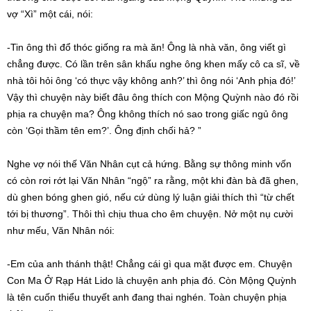
vợ “Xì” một cái, nói:
-Tin ông thì đổ thóc giống ra mà ăn! Ông là nhà văn, ông viết gì
chẳng được. Có lần trên sân khấu nghe ông khen mấy cô ca sĩ, về
nhà tôi hỏi ông ‘có thực vậy không anh?’ thì ông nói ‘Anh phịa đó!’
Vậy thì chuyện này biết đâu ông thích con Mộng Quỳnh nào đó rồi
phịa ra chuyện ma? Ông không thích nó sao trong giấc ngủ ông
còn ‘Gọi thầm tên em?’. Ông định chối hả? ”
Nghe vợ nói thế Văn Nhân cụt cả hứng. Bằng sự thông minh vốn
có còn rơi rớt lại Văn Nhân “ngộ” ra rằng, một khi đàn bà đã ghen,
dù ghen bóng ghen gió, nếu cứ dùng lý luận giải thích thì “từ chết
tới bị thương”. Thôi thì chịu thua cho êm chuyện. Nở một nụ cười
như mếu, Văn Nhân nói:
-Em của anh thánh thật! Chẳng cái gì qua mặt được em. Chuyện
Con Ma Ở Rạp Hát Lido là chuyện anh phịa đó. Còn Mộng Quỳnh
là tên cuốn thiểu thuyết anh đang thai nghén. Toàn chuyện phịa