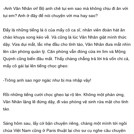
-Anh Văn Nhân ơi! Bộ anh chê tụi em sao mà không chịu đi ăn với
tụi em? Anh ở đây để nói chuyện với ma hay sao?
Đấy là những tiếng lá ó của mấy cô ca sĩ, nhân viên đoàn hát ăn
cháo khuya xong kéo về. Và cũng là lúc Văn Nhân giật mình thức
dậy. Vừa dụi mắt, lắc nhẹ đầu cho tỉnh táo, Văn Nhân đưa mắt nhìn
lên căn phòng quản lý. Căn phòng vẫn đóng cửa im lìm và Mộng
Quỳnh cũng biến đâu mất. Thấy chàng chẳng trả lời trả vốn chi cả,
mấy cô gái lại lên tiếng chọc ghẹo:
-Trông anh sao ngơ ngác như bị ma nhập vậy!
Rồi những tiếng cười chọc ghẹo lại rộ lên. Không một phản ứng,
Văn Nhân lặng lẽ đứng dậy, đi vào phòng vệ sinh rửa mặt cho tỉnh
táo.
Sáng hôm sau, lấy cớ bận chuyện riêng, chàng một mình tới ngôi
chùa Việt Nam cũng ở Paris thuật lại cho sư cụ nghe câu chuyện