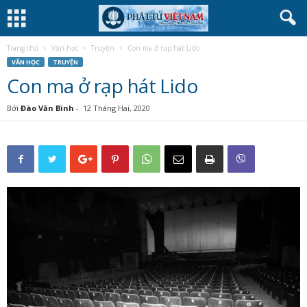
Trang chủ
Văn học
Truyện
Con ma ở rạp hát Lido
VĂN HỌC
TRUYỆN
Con ma ở rạp hát Lido
Bởi
Đào Văn Bình
-
12 Tháng Hai, 2020