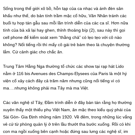
Sống trong thế giới xô bồ, hỗn tạp của ca nhạc và ánh đèn sân
khấu như thế, do bản tính trầm mặc cố hữu, Văn Nhân tránh các
buổi tụ họp tán gẫu sau mỗi lần trình diễn của các ca sĩ. Hơn nữa
tính của bà xã lại hay ghen, thỉnh thoảng bíp (2), sau này thì gọi
cell phone để kiểm soát xem “thằng chả” có lẹo tẹo với cô nào
không? Nổi tiếng rồi thì mấy cô gái trẻ bám theo là chuyện thường
lắm. Cứ cảnh giác cho chắc ăn.
Trung Tâm Hằng Nga thường tổ chức các show tại rạp hát Lido
nằm ở 116 bis Avenues des Champs-Elysees của Paris là một hý
viện cổ xây cách đây cả trăm năm nhưng cũng nổi tiếng vì có
ma….nhưng không phải ma Tây mà ma Việt.
Các văn nghệ sĩ Tây, Đầm trình diễn ở đây bàn tán rằng họ thường
xuyên thấy một thiếu phụ Việt Nam, ăn mặc theo kiểu quý phái của
Sài Gòn- Gia Định những năm 1920. Về đêm, trong những lúc vắng
vẻ cứ từ phòng quản lý ở trên lầu thướt tha bước xuống. Rồi có khi
con ma ngồi xuống bên cạnh hoặc đứng sau lưng các nghệ sĩ, im