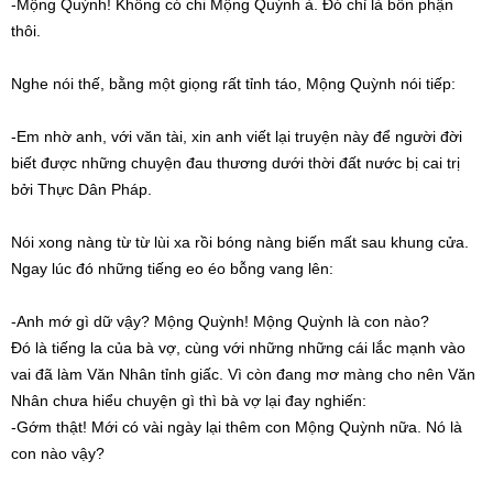
-Mộng Quỳnh! Không có chi Mộng Quỳnh à. Đó chỉ là bổn phận
thôi.
Nghe nói thế, bằng một giọng rất tỉnh táo, Mộng Quỳnh nói tiếp:
-Em nhờ anh, với văn tài, xin anh viết lại truyện này để người đời
biết được những chuyện đau thương dưới thời đất nước bị cai trị
bởi Thực Dân Pháp.
Nói xong nàng từ từ lùi xa rồi bóng nàng biến mất sau khung cửa.
Ngay lúc đó những tiếng eo éo bỗng vang lên:
-Anh mớ gì dữ vậy? Mộng Quỳnh! Mộng Quỳnh là con nào?
Đó là tiếng la của bà vợ, cùng với những những cái lắc mạnh vào
vai đã làm Văn Nhân tỉnh giấc. Vì còn đang mơ màng cho nên Văn
Nhân chưa hiểu chuyện gì thì bà vợ lại đay nghiến:
-Gớm thật! Mới có vài ngày lại thêm con Mộng Quỳnh nữa. Nó là
con nào vậy?