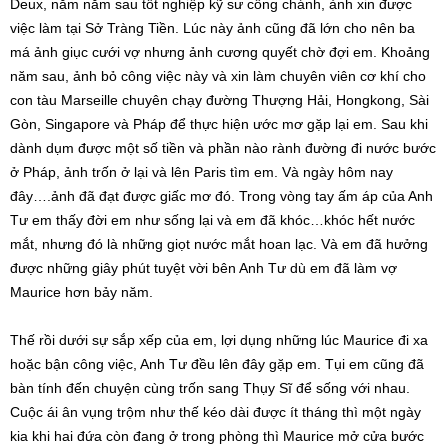
Deux, năm năm sau tốt nghiệp kỹ sư công chánh, ảnh xin được
việc làm tại Sở Tràng Tiền. Lúc này ảnh cũng đã lớn cho nên ba
má ảnh giục cưới vợ nhưng ảnh cương quyết chờ đợi em. Khoảng
năm sau, ảnh bỏ công việc này và xin làm chuyên viên cơ khí cho
con tàu Marseille chuyên chạy đường Thượng Hải, Hongkong, Sài
Gòn, Singapore và Pháp để thực hiện ước mơ gặp lại em. Sau khi
dành dụm được một số tiền và phần nào rành đường đi nước bước
ở Pháp, ảnh trốn ở lại và lên Paris tìm em. Và ngày hôm nay
đây….ảnh đã đạt được giấc mơ đó. Trong vòng tay ấm áp của Anh
Tư em thấy đời em như sống lại và em đã khóc…khóc hết nước
mắt, nhưng đó là những giọt nước mắt hoan lạc. Và em đã hưởng
được những giây phút tuyệt vời bên Anh Tư dù em đã làm vợ
Maurice hơn bảy năm.
Thế rồi dưới sự sắp xếp của em, lợi dụng những lúc Maurice đi xa
hoặc bận công việc, Anh Tư đều lên đây gặp em. Tụi em cũng đã
bàn tính đến chuyện cùng trốn sang Thụy Sĩ để sống với nhau.
Cuộc ái ân vụng trộm như thế kéo dài được ít tháng thì một ngày
kia khi hai đứa còn đang ở trong phòng thì Maurice mở cửa bước