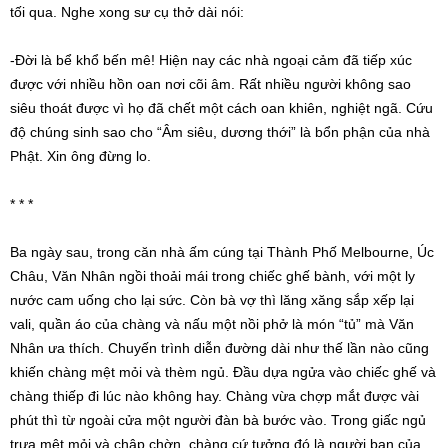
tối qua. Nghe xong sư cụ thở dài nói:
-Đời là bể khổ bến mê! Hiện nay các nhà ngoại cảm đã tiếp xúc
được với nhiều hồn oan nơi cõi âm. Rất nhiều người không sao
siêu thoát được vì họ đã chết một cách oan khiên, nghiệt ngã. Cứu
độ chúng sinh sao cho “Âm siêu, dương thới” là bổn phận của nhà
Phật. Xin ông đừng lo.
* * *
Ba ngày sau, trong căn nhà ấm cúng tại Thành Phố Melbourne, Úc
Châu, Văn Nhân ngồi thoải mái trong chiếc ghế bành, với một ly
nước cam uống cho lại sức. Còn bà vợ thì lăng xăng sắp xếp lại
vali, quần áo của chàng và nấu một nồi phở là món “tủ” mà Văn
Nhân ưa thích. Chuyến trình diễn đường dài như thế lần nào cũng
khiến chàng mệt mỏi và thèm ngủ. Đầu dựa ngửa vào chiếc ghế và
chàng thiếp đi lúc nào không hay. Chàng vừa chợp mắt được vài
phút thì từ ngoài cửa một người đàn bà bước vào. Trong giấc ngủ
trưa mệt mỏi và chập chờn, chàng cứ tưởng đó là người bạn của