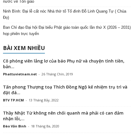
nước về Tôn giáo
Ninh Bình: Đại lễ cất nóc Nhà thờ tổ Tổ đình Đỗ Linh Quang Tự ( Chùa
Đọ)
Ban Chỉ đạo Đại hội Đại biểu Phật giáo toàn quốc lần thứ X (2026 – 2031)
họp phiên trực tuyến
BÀI XEM NHIỀU
Cô phóng viên lẳng lơ của báo Phụ nữ và chuyện tình tiền,
bản...
Phattuvietnam.net
-
26 Tháng Chín, 2019
Tấn phong Thượng toạ Thích Đồng Ngộ kế nhiệm trụ trì và
đặt đá...
BTV TP.HCM
-
13 Tháng Bảy, 2022
Thầy Nhật Từ không nên chối quanh mà phải có can đảm
nhận lỗi,...
Đào Văn Bình
-
18 Tháng Ba, 2020