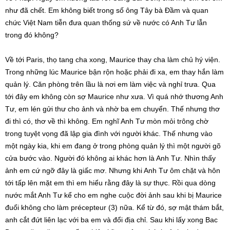
như đã chết. Em không biết trong số ông Tây bà Đầm và quan
chức Việt Nam tiễn đưa quan thống sứ về nước có Anh Tư lẫn
trong đó không?
Về tới Paris, thọ tang cha xong, Maurice thay cha làm chủ hý viện.
Trong những lúc Maurice bận rộn hoặc phải đi xa, em thay hắn làm
quản lý. Căn phòng trên lầu là nơi em làm việc và nghỉ trưa. Qua
tới đây em không còn sợ Maurice như xưa. Vì quá nhớ thương Anh
Tư, em lén gửi thư cho ảnh và nhờ ba em chuyển. Thế nhưng thơ
đi thì có, thơ về thì không. Em nghĩ Anh Tư mòn mỏi trông chờ
trong tuyệt vọng đã lập gia đình với người khác. Thế nhưng vào
một ngày kia, khi em đang ở trong phòng quản lý thì một người gõ
cửa bước vào. Người đó không ai khác hơn là Anh Tư. Nhìn thấy
ảnh em cứ ngỡ đây là giấc mơ. Nhưng khi Anh Tư ôm chặt và hôn
tới tấp lên mặt em thì em hiểu rằng đây là sự thực. Rồi qua dòng
nước mắt Anh Tư kể cho em nghe cuộc đời ảnh sau khi bị Maurice
đuổi không cho làm précepteur (3) nữa. Kể từ đó, sợ mật thám bắt,
anh cắt đứt liên lạc với ba em và đổi địa chỉ. Sau khi lấy xong Bac