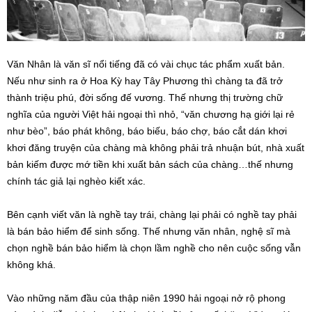
Văn Nhân là văn sĩ nổi tiếng đã có vài chục tác phẩm xuất bản.
Nếu như sinh ra ở Hoa Kỳ hay Tây Phương thì chàng ta đã trở
thành triệu phú, đời sống đế vương. Thế nhưng thị trường chữ
nghĩa của người Việt hải ngoại thì nhỏ, “văn chương hạ giới lại rẻ
như bèo”, báo phát không, báo biếu, báo chợ, báo cắt dán khơi
khơi đăng truyện của chàng mà không phải trả nhuận bút, nhà xuất
bản kiếm được mớ tiền khi xuất bản sách của chàng…thế nhưng
chính tác giả lại nghèo kiết xác.
Bên cạnh viết văn là nghề tay trái, chàng lại phải có nghề tay phải
là bán bảo hiểm để sinh sống. Thế nhưng văn nhân, nghệ sĩ mà
chọn nghề bán bảo hiểm là chọn lầm nghề cho nên cuộc sống vẫn
không khá.
Vào những năm đầu của thập niên 1990 hải ngoại nở rộ phong