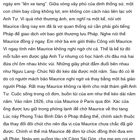
ngày em “lên xe tang”. Giữa vòng vây phủ của dinh thống sứ, một
con chim bay cũng không lọt, em không còn cách nào liên lạc với
Anh Tư. Vì quá nhớ thương ảnh, em nghĩ ra một kế, nói với
Maurice rằng nay em đã là vợ quan thống sứ cần phải giỏi tiếng
Pháp để giao dịch với bao giới thượng lưu Pháp. Nghe nói thế
Maurice đồng ý ngay. Em nhờ ba em giới thiệu Công với Maurice.
Vì ngay tình nên Maurice không nghi ngờ chi cả. Thế là kể từ đó
mỗi tuần em được gặp Anh Tư nhưng có học hành chi đâu mà hai
đứa chỉ ôm nhau khóc vùi. Những giây phút đắm đuối bên nhau
như Ngưu Lang- Chức Nữ đó kéo dài được một năm. Sau đó có lẽ
do có người mách bảo Maurice nghi ngờ và thay bằng một bà giáo
người Pháp. Rất may Maurice không ra lệnh cho mật thám giết Anh
Tư. Cuộc sống trong cô đơn, buồn tủi của em như thế kéo dài năm
năm. Vào năm 1926, cha của Maurice ở Paris qua đời. Xác của
ổng được lưu giữ trong phòng lạnh để chờ Maurice về thọ tang.
Lúc này Phong Trào Bình Dân ở Pháp thắng thế, chính sách thuộc
địa thay đổi đôi chút cho nên địa vị của Maurice chưa chắc đã giữ
được. Chính vì thế mà Maurice đệ đơn từ chức đồng thời đưa em
về Pháp. Ngày em xuống tàu rời Cảng Sài Gòn, cha mẹ em coi em