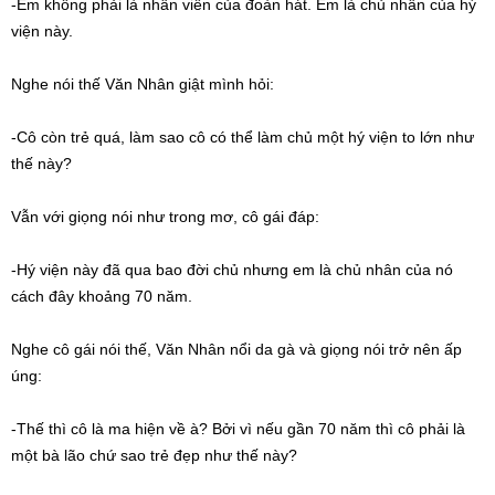
-Em không phải là nhân viên của đoàn hát. Em là chủ nhân của hý
viện này.
Nghe nói thế Văn Nhân giật mình hỏi:
-Cô còn trẻ quá, làm sao cô có thể làm chủ một hý viện to lớn như
thế này?
Vẫn với giọng nói như trong mơ, cô gái đáp:
-Hý viện này đã qua bao đời chủ nhưng em là chủ nhân của nó
cách đây khoảng 70 năm.
Nghe cô gái nói thế, Văn Nhân nổi da gà và giọng nói trở nên ấp
úng:
-Thế thì cô là ma hiện về à? Bởi vì nếu gần 70 năm thì cô phải là
một bà lão chứ sao trẻ đẹp như thế này?