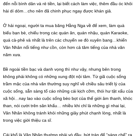
đến nỗi bình dân và rẻ tiền, lại biết cách làm việc, thêm đầu óc khôi
hài dí dỏm…cho nên đã chinh phục ngay được khán giả.
Ở hải ngoại, người ta mua băng Hằng Nga về để xem, làm quà
biếu bạn bè, chiếu trong các quán ăn, quán nhậu, quán Karaoke,
quá cà-phê và nhất là trên các chuyến xe đò xuyên bang…khiến
Văn Nhân nổi tiếng như cồn, còn hơn cả tăm tiếng của nhà văn
năm xưa.
Bề ngoài tiền bạc và danh vọng thì như vậy, nhưng bên trong
không phải không có những xung đột nội tâm. Từ giã cuộc sống
trầm mặc của nhà văn thường suy nghĩ về chiều sâu triết lý của
cuộc sống, sẵn sàng tố cáo những cái kịch cỡm, thói hư tật xấu của
xã hội…nay lao vào cuộc sống bèo bọt của thế giới âm thanh, khóc
than, nói cười trên sân khấu… nhiều khi chỉ là những gì nhai lại,
Văn Nhân không tránh khỏi những giây phút chạnh lòng, nhất là
trong việc giới thiệu ca sĩ.
Cái khổ là Văn Nhân thường phải vò đầu, bứt trán để “sáng chế” ra