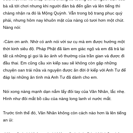
bà xã tới chơi nhưng khi người đàn bà đến gần và lên tiếng thì
chàng nhận ra đó là Mộng Quỳnh. Vẫn trong bộ trang phục quý
phái, nhưng hôm nay khuôn mặt của nàng có tươi hơn một chút.
Nàng nói:
-Cám ơn anh. Nhờ có anh nói với sư cụ mà em được hưởng một
thời kinh siêu độ. Pháp Phật đã làm em giác ngộ và em đã trả lại
tất cả những gì gọi là ảo ảnh vô thường của trần gian và được đi
đầu thai. Em cũng cầu xin kiếp sau sẽ không còn gặp những
chuyện oan trái nữa và nguyện được ăn đời ở kiếp với Anh Tư để
đáp lại những ân tình mà Anh Tư đã dành cho em.
Nói xong nàng mạnh dạn nắm lấy đôi tay của Văn Nhân, lắc nhẹ.
Hình như đôi mắt bồ câu của nàng long lanh vì nước mắt.
Trước tình thế đó, Văn Nhân không còn cách nào hơn là lên tiếng
an ủi: