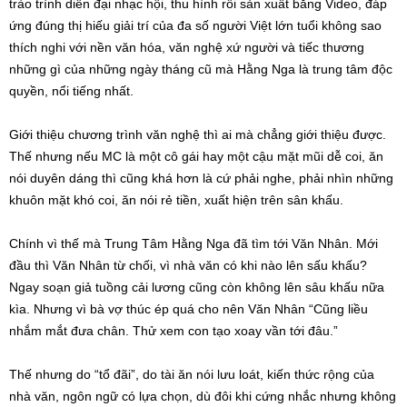
trào trình diễn đại nhạc hội, thu hình rồi sản xuất băng Video, đáp
ứng đúng thị hiếu giải trí của đa số người Việt lớn tuổi không sao
thích nghi với nền văn hóa, văn nghệ xứ người và tiếc thương
những gì của những ngày tháng cũ mà Hằng Nga là trung tâm độc
quyền, nổi tiếng nhất.
Giới thiệu chương trình văn nghệ thì ai mà chẳng giới thiệu được.
Thế nhưng nếu MC là một cô gái hay một cậu mặt mũi dễ coi, ăn
nói duyên dáng thì cũng khá hơn là cứ phải nghe, phải nhìn những
khuôn mặt khó coi, ăn nói rẻ tiền, xuất hiện trên sân khấu.
Chính vì thế mà Trung Tâm Hằng Nga đã tìm tới Văn Nhân. Mới
đầu thì Văn Nhân từ chối, vì nhà văn có khi nào lên sấu khấu?
Ngay soạn giả tuồng cải lương cũng còn không lên sâu khấu nữa
kìa. Nhưng vì bà vợ thúc ép quá cho nên Văn Nhân “Cũng liều
nhắm mắt đưa chân. Thử xem con tạo xoay vần tới đâu.”
Thế nhưng do “tổ đãi”, do tài ăn nói lưu loát, kiến thức rộng của
nhà văn, ngôn ngữ có lựa chọn, dù đôi khi cứng nhắc nhưng không