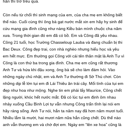
hắn thì trớ trêu quá.
Còn nếu từ chối thì sinh mạng của em, của cha mẹ em không biết
thế nào. Cuối cùng thì ông bà gạt nước mắt xin em hãy hy sinh để
cứu mạng gia đình cũng như nàng Kiều bán mình chuộc cha năm
xưa. Trong thời gian đó em đã có bồ. Em và Công đã yêu nhau.
Công 21 tuổi, học Trường Chasseloup Lauba và đang chuẩn bị thi
Bac Deux. Công đẹp trai, con nhà nghèo nhưng hiếu học và yêu
em hết mực. Em thường gọi Công với cái tên thân mật là Anh Tư vì
Công là con thứ ba trong gia đình. Cha mẹ em cũng rất thương
Anh Tư và hứa khi đậu xong, ông bà sẽ cho làm đám hỏi. Vào
những ngày chủ nhật, em và Anh Tư thường đi Sở Thú chơi. Còn
những dịp lễ lớn tụi em đi Lái Thiêu ăn trái cây. Mối tình của tụi em
đẹp như hoa như mộng. Nghe tin em phải lấy Maurice, Công chết
lặng người, khóc hết nước mắt. Đã có lúc tụi em định ôm nhau
nhảy xuống Cầu Bình Lợi tự vẫn nhưng Công trấn tĩnh lại nói em
hãy ráng sống. Anh Tư nói, hắn ta năm nay đã hơn năm mươi tuổi.
Nhiều lắm là mười, hai mươi năm nữa hắn cũng chết. Dù thế nào
anh vẫn thương em và chờ đợi em. Ngày em “lên xe hoa” cũng là