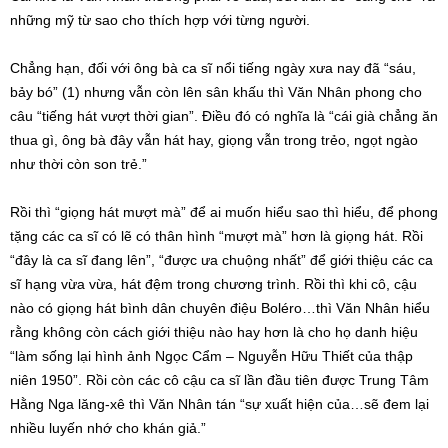
những mỹ từ sao cho thích hợp với từng người.
Chẳng hạn, đối với ông bà ca sĩ nổi tiếng ngày xưa nay đã “sáu,
bảy bó” (1) nhưng vẫn còn lên sân khấu thì Văn Nhân phong cho
câu “tiếng hát vượt thời gian”. Điều đó có nghĩa là “cái già chẳng ăn
thua gì, ông bà đây vẫn hát hay, giọng vẫn trong trẻo, ngọt ngào
như thời còn son trẻ.”
Rồi thì “giọng hát mượt mà” để ai muốn hiểu sao thì hiểu, để phong
tặng các ca sĩ có lẽ có thân hình “mượt mà” hơn là giọng hát. Rồi
“đây là ca sĩ đang lên”, “được ưa chuộng nhất” để giới thiệu các ca
sĩ hạng vừa vừa, hát đệm trong chương trình. Rồi thì khi cô, cậu
nào có giọng hát bình dân chuyên điệu Boléro…thì Văn Nhân hiểu
rằng không còn cách giới thiệu nào hay hơn là cho họ danh hiệu
“làm sống lại hình ảnh Ngọc Cẩm – Nguyễn Hữu Thiết của thập
niên 1950”. Rồi còn các cô cậu ca sĩ lần đầu tiên được Trung Tâm
Hằng Nga lăng-xê thì Văn Nhân tán “sự xuất hiện của…sẽ đem lại
nhiều luyến nhớ cho khán giả.”