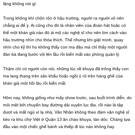
lặng không nói gì.
Trong không khí chộn rộn ở hậu trường, người ra người vô nên
chẳng ai để ý. Ai cũng cho đó là nhân viên của đoàn hát hoặc có
thể một khán giả nào đó ái mộ các nghệ sĩ cho nên tìm cách vào
hậu trường nhìn cho thỏa thích. Thế nhưng khi giật mình, quay
nhìn cho kỹ thì họ không thấy con ma đâu mà chỉ thấy một người
đàn bà đang bước vội lên lầu rồi biến mất vào phòng quản lý.
Thậm chí có người còn nói, những lúc về khuya đã trông thấy con
ma lang thang trên sân khấu hoặc ngồi ủ rũ trên hàng ghế của
khán giả một hồi lâu rồi biến mất.
Hôm nay, không giống như mấy show trước, sau buổi trình diễn, do
mỏi mệt bởi chuyến bay đường dài xuyên lục địa, rồi nào là tập
dượt và mất ngủ vì lạ nhà, Văn Nhân không theo đám văn nghệ sĩ
kéo ra khu chợ Việt ở Quận 13 ăn cháo khuya, tán dóc. Chàng tựa
đầu vào một chiếc ghế bành và thiếp đi lúc nào không hay.