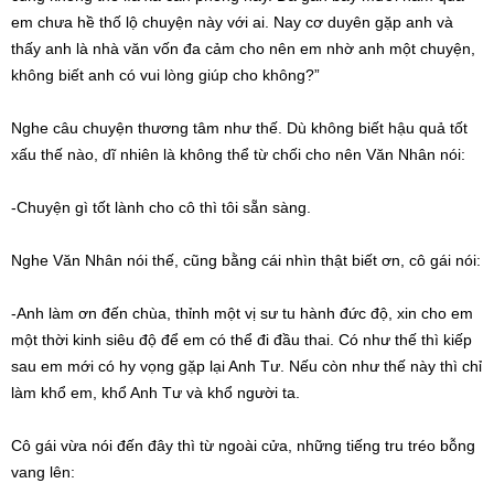
em chưa hề thố lộ chuyện này với ai. Nay cơ duyên gặp anh và
thấy anh là nhà văn vốn đa cảm cho nên em nhờ anh một chuyện,
không biết anh có vui lòng giúp cho không?”
Nghe câu chuyện thương tâm như thế. Dù không biết hậu quả tốt
xấu thế nào, dĩ nhiên là không thể từ chối cho nên Văn Nhân nói:
-Chuyện gì tốt lành cho cô thì tôi sẵn sàng.
Nghe Văn Nhân nói thế, cũng bằng cái nhìn thật biết ơn, cô gái nói:
-Anh làm ơn đến chùa, thỉnh một vị sư tu hành đức độ, xin cho em
một thời kinh siêu độ để em có thể đi đầu thai. Có như thế thì kiếp
sau em mới có hy vọng gặp lại Anh Tư. Nếu còn như thế này thì chỉ
làm khổ em, khổ Anh Tư và khổ người ta.
Cô gái vừa nói đến đây thì từ ngoài cửa, những tiếng tru tréo bỗng
vang lên: