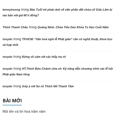
trong
kennytruong
Báo Tuổi trẻ phản ảnh về việc phần đất chùa cổ Giác Lâm bị
rao bán với giá 60 tỉ đồng?
trong
Thích Thanh Châu
Quảng Ninh. Chùa Tiêu Dao Khóa Tu Học Cuối Năm
trong
tonydo
TP.HCM: “Văn hoá nghi lễ Phật giáo” cần có nghệ thuật, khoa học
và hợp thời
trong
tonydo
Đừng vô cảm với các thầy trụ trì
trong
tonydo
HT.Thích Bửu Chánh chia sẻ: Kỹ năng dẫn chương trình các lễ hội
Phật giáo Nam tông
trong
tonydo
Góp ý với Sư cô Thích Nữ Thanh Tâm
BÀI MỚI
Mũi tên và lời hứa trăm năm