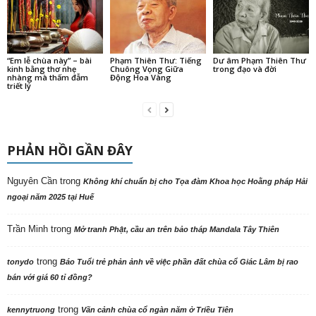
“Em lễ chùa này” – bài
Phạm Thiên Thư: Tiếng
Dư âm Phạm Thiên Thư
kinh bằng thơ nhẹ
Chuông Vọng Giữa
trong đạo và đời
nhàng mà thấm đẫm
Động Hoa Vàng
triết lý
PHẢN HỒI GẦN ĐÂY
Nguyên Cần
trong
Không khí chuẩn bị cho Tọa đàm Khoa học Hoằng pháp Hải
ngoại năm 2025 tại Huế
Trần Minh
trong
Mở tranh Phật, cầu an trên bảo tháp Mandala Tây Thiên
trong
tonydo
Báo Tuổi trẻ phản ảnh về việc phần đất chùa cổ Giác Lâm bị rao
bán với giá 60 tỉ đồng?
trong
kennytruong
Vãn cảnh chùa cổ ngàn năm ở Triều Tiên