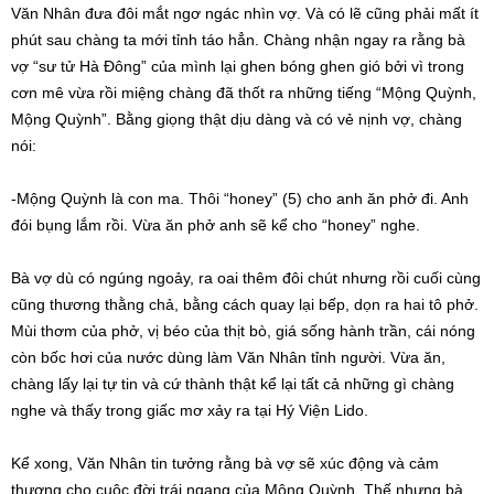
Văn Nhân đưa đôi mắt ngơ ngác nhìn vợ. Và có lẽ cũng phải mất ít
phút sau chàng ta mới tỉnh táo hẳn. Chàng nhận ngay ra rằng bà
vợ “sư tử Hà Đông” của mình lại ghen bóng ghen gió bởi vì trong
cơn mê vừa rồi miệng chàng đã thốt ra những tiếng “Mộng Quỳnh,
Mộng Quỳnh”. Bằng giọng thật dịu dàng và có vẻ nịnh vợ, chàng
nói:
-Mộng Quỳnh là con ma. Thôi “honey” (5) cho anh ăn phở đi. Anh
đói bụng lắm rồi. Vừa ăn phở anh sẽ kể cho “honey” nghe.
Bà vợ dù có ngúng ngoảy, ra oai thêm đôi chút nhưng rồi cuối cùng
cũng thương thằng chả, bằng cách quay lại bếp, dọn ra hai tô phở.
Mùi thơm của phở, vị béo của thịt bò, giá sống hành trần, cái nóng
còn bốc hơi của nước dùng làm Văn Nhân tỉnh người. Vừa ăn,
chàng lấy lại tự tin và cứ thành thật kể lại tất cả những gì chàng
nghe và thấy trong giấc mơ xảy ra tại Hý Viện Lido.
Kể xong, Văn Nhân tin tưởng rằng bà vợ sẽ xúc động và cảm
thương cho cuộc đời trái ngang của Mộng Quỳnh. Thế nhưng bà