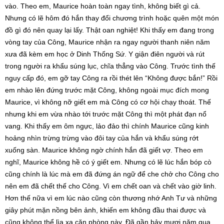
vào. Theo em, Maurice hoàn toàn ngay tình, không biết gì cả.
Nhưng có lẽ hôm đó hắn thay đổi chương trình hoặc quên một món
đồ gì đó nên quay lại lấy. Thật oan nghiệt! Khi thấy em đang trong
vòng tay của Công, Maurice nhận ra ngay người thanh niên năm
xưa đã kèm em học ở Dinh Thống Sứ. Y giận điên người và rút
trong người ra khẩu súng lục, chĩa thẳng vào Công. Trước tình thế
nguy cấp đó, em gỡ tay Công ra rồi thét lên “Không được bắn!” Rồi
em nhào lên đứng trước mặt Công, không ngoài mục đích mong
Maurice, vì không nỡ giết em mà Công có cơ hội chạy thoát. Thế
nhưng khi em vừa nhào tới trước mặt Công thì một phát đạn nổ
vang. Khi thấy em ôm ngực, lảo đảo thì chính Maurice cũng kinh
hoảng nhìn trừng trừng vào đôi tay của hắn và khẩu súng rớt
xuống sàn. Maurice không ngờ chính hắn đã giết vợ. Theo em
nghĩ, Maurice không hề có ý giết em. Nhưng có lẽ lúc hắn bóp cò
cũng chính là lúc mà em đã đứng án ngữ để che chở cho Công cho
nên em đã chết thế cho Công. Vì em chết oan và chết vào giờ linh.
Hơn thế nữa vì em lúc nào cũng còn thương nhớ Anh Tư và những
giây phút mặn nồng bên ảnh, khiến em không đầu thai được và
cũng không thể lìa xa căn phòng này. Đã gần bảy mươi năm qua