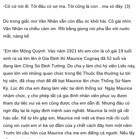
-Cô cứ nói đi. Tôi đâu có sợ ma. Tôi cũng là con…ma xó đây. (3)
Dù trong giấc mơ Văn Nhân vẫn còn đầu óc khôi hài. Cô gái nhìn
Văn Nhân ra chiều cảm ơn. Rồi bằng giọng nói pha lẫn với nước
mắt, nàng kể:
“Em tên Mộng Quỳnh. Vào năm 1921 khi em còn là cô gái 19 tuổi
sinh ra và lớn lên ở Gia Định thì Maurice Cognaq đã 52 tuổi và
đang làm Công Sứ Định Tường. Do cha y làm chủ hý viện Lido này,
quen lớn với những quan chức trong Bộ Thuộc Địa thường lui tới
hý viện, đã chạy chọt để đề bạt Maurice lên chức Thống Sứ Nam
Kỳ. Lúc đó cha em đang làm việc tại dinh thống sứ. Ngày Maurice
nhậm chức, y cho phép tất cả gia đình nhân viên phục vụ được
tham dự tiệc vui và em cũng được cha em dẫn đi. Nhưng đâu có
ngờ đây lại là ngày định mệnh oan nghiệt. Maurice là một gã rất
háo sắc. Kể từ khi gặp em, Maurice mê mệt và theo mãi rồi cuối
cùng xin cưới em vì bà vợ đầm của y chết cách đây hơn một năm.
Trước lời cầu hôn của Maurice cha mẹ em điếng cả người. Nếu lấy