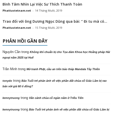
Bình Tâm Nhìn Lại Việc Sư Thích Thanh Toàn
Phattuvietnam.net
-
14 Tháng Mười, 2019
Trao đổi với ông Dương Ngọc Dũng qua bài: “ Đi tu mà có...
Phattuvietnam.net
-
15 Tháng Mười, 2019
PHẢN HỒI GẦN ĐÂY
Nguyên Cần
trong
Không khí chuẩn bị cho Tọa đàm Khoa học Hoằng pháp Hải
ngoại năm 2025 tại Huế
Trần Minh
trong
Mở tranh Phật, cầu an trên bảo tháp Mandala Tây Thiên
trong
tonydo
Báo Tuổi trẻ phản ảnh về việc phần đất chùa cổ Giác Lâm bị rao
bán với giá 60 tỉ đồng?
trong
kennytruong
Vãn cảnh chùa cổ ngàn năm ở Triều Tiên
trong
kennytruong
Báo Tuổi trẻ phản ảnh về việc phần đất chùa cổ Giác Lâm bị