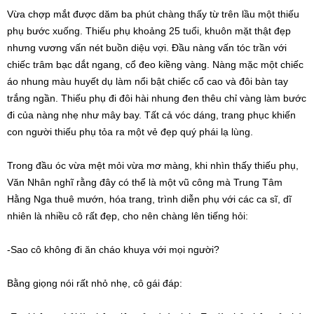
Vừa chợp mắt được dăm ba phút chàng thấy từ trên lầu một thiếu
phụ bước xuống. Thiếu phụ khoảng 25 tuổi, khuôn mặt thật đẹp
nhưng vương vấn nét buồn diệu vợi. Đầu nàng vấn tóc trần với
chiếc trâm bạc dắt ngang, cổ đeo kiềng vàng. Nàng mặc một chiếc
áo nhung màu huyết dụ làm nổi bật chiếc cổ cao và đôi bàn tay
trắng ngần. Thiếu phụ đi đôi hài nhung đen thêu chỉ vàng làm bước
đi của nàng nhẹ như mây bay. Tất cả vóc dáng, trang phục khiến
con người thiếu phụ tỏa ra một vẻ đẹp quý phái lạ lùng.
Trong đầu óc vừa mệt mỏi vừa mơ màng, khi nhìn thấy thiếu phụ,
Văn Nhân nghĩ rằng đây có thể là một vũ công mà Trung Tâm
Hằng Nga thuê mướn, hóa trang, trình diễn phụ với các ca sĩ, dĩ
nhiên là nhiều cô rất đẹp, cho nên chàng lên tiếng hỏi:
-Sao cô không đi ăn cháo khuya với mọi người?
Bằng giọng nói rất nhỏ nhẹ, cô gái đáp: