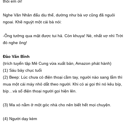
thôi em ơi!
Nghe Văn Nhân đấu dịu thế, dường như bà vợ cũng đã nguôi
ngoai. Khẽ nguýt một cái bà nói:
-Ông tưởng qua mặt được tui hả. Còn khuya! Nè, nhất vợ nhì Trời
đó nghe ông!
Đào Văn Bình
(trích tuyển tập Mê Cung vừa xuất bản, Amazon phát hành)
(1) Sáu bảy chục tuổi
(2) Beep: Lúc chưa có điện thoại cầm tay, người nào sang lắm thì
mua một cái máy nhỏ dắt theo người. Khi có ai gọi thì nó kêu bíp,
bíp…và số điện thoại người gọi hiện lên.
(3) Ma xó nằm ở một góc nhà cho nên biết hết mọi chuyện.
(4) Người dạy kèm