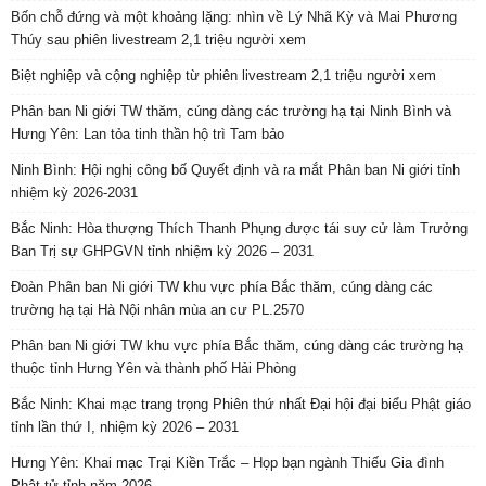
Bốn chỗ đứng và một khoảng lặng: nhìn về Lý Nhã Kỳ và Mai Phương
Thúy sau phiên livestream 2,1 triệu người xem
Biệt nghiệp và cộng nghiệp từ phiên livestream 2,1 triệu người xem
Phân ban Ni giới TW thăm, cúng dàng các trường hạ tại Ninh Bình và
Hưng Yên: Lan tỏa tinh thần hộ trì Tam bảo
Ninh Bình: Hội nghị công bố Quyết định và ra mắt Phân ban Ni giới tỉnh
nhiệm kỳ 2026-2031
Bắc Ninh: Hòa thượng Thích Thanh Phụng được tái suy cử làm Trưởng
Ban Trị sự GHPGVN tỉnh nhiệm kỳ 2026 – 2031
Đoàn Phân ban Ni giới TW khu vực phía Bắc thăm, cúng dàng các
trường hạ tại Hà Nội nhân mùa an cư PL.2570
Phân ban Ni giới TW khu vực phía Bắc thăm, cúng dàng các trường hạ
thuộc tỉnh Hưng Yên và thành phố Hải Phòng
Bắc Ninh: Khai mạc trang trọng Phiên thứ nhất Đại hội đại biểu Phật giáo
tỉnh lần thứ I, nhiệm kỳ 2026 – 2031
Hưng Yên: Khai mạc Trại Kiền Trắc – Họp bạn ngành Thiếu Gia đình
Phật tử tỉnh năm 2026