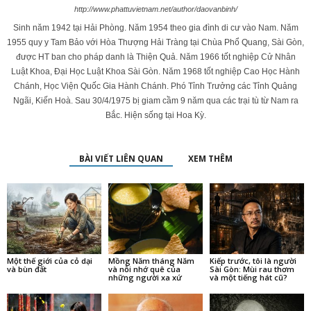
http://www.phattuvietnam.net/author/daovanbinh/
Sinh năm 1942 tại Hải Phòng. Năm 1954 theo gia đình di cư vào Nam. Năm
1955 quy y Tam Bảo với Hòa Thượng Hải Tràng tại Chùa Phổ Quang, Sài Gòn,
được HT ban cho pháp danh là Thiện Quả. Năm 1966 tốt nghiệp Cử Nhân
Luật Khoa, Đại Học Luật Khoa Sài Gòn. Năm 1968 tốt nghiệp Cao Học Hành
Chánh, Học Viện Quốc Gia Hành Chánh. Phó Tỉnh Trưởng các Tỉnh Quảng
Ngãi, Kiến Hoà. Sau 30/4/1975 bị giam cầm 9 năm qua các trại tù từ Nam ra
Bắc. Hiện sống tại Hoa Kỳ.
BÀI VIẾT LIÊN QUAN
XEM THÊM
Một thế giới của cỏ dại
Mồng Năm tháng Năm
Kiếp trước, tôi là người
và bùn đất
và nỗi nhớ quê của
Sài Gòn: Mùi rau thơm
những người xa xứ
và một tiếng hát cũ?