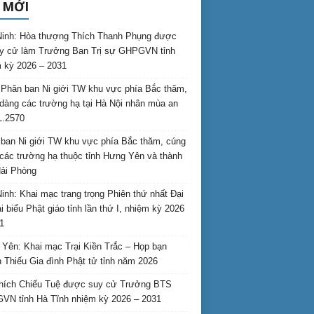
 MỚI
inh: Hòa thượng Thích Thanh Phụng được
uy cử làm Trưởng Ban Trị sự GHPGVN tỉnh
 kỳ 2026 – 2031
Phân ban Ni giới TW khu vực phía Bắc thăm,
dàng các trường hạ tại Hà Nội nhân mùa an
L.2570
ban Ni giới TW khu vực phía Bắc thăm, cúng
các trường hạ thuộc tỉnh Hưng Yên và thành
ải Phòng
inh: Khai mạc trang trọng Phiên thứ nhất Đại
ại biểu Phật giáo tỉnh lần thứ I, nhiệm kỳ 2026
1
Yên: Khai mạc Trại Kiền Trắc – Họp bạn
 Thiếu Gia đình Phật tử tỉnh năm 2026
hích Chiếu Tuệ được suy cử Trưởng BTS
N tỉnh Hà Tĩnh nhiệm kỳ 2026 – 2031