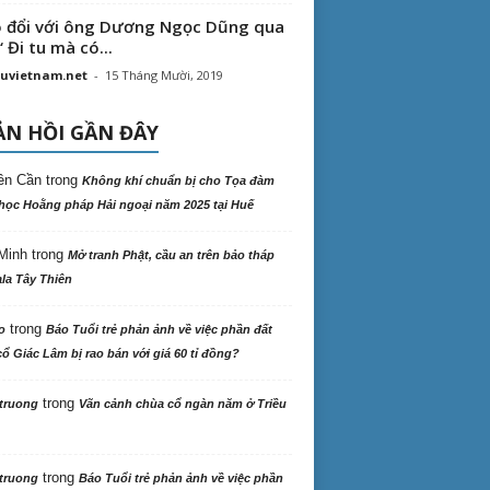
 đổi với ông Dương Ngọc Dũng qua
“ Đi tu mà có...
uvietnam.net
-
15 Tháng Mười, 2019
N HỒI GẦN ĐÂY
ên Cần
trong
Không khí chuẩn bị cho Tọa đàm
học Hoằng pháp Hải ngoại năm 2025 tại Huế
Minh
trong
Mở tranh Phật, cầu an trên bảo tháp
la Tây Thiên
trong
o
Báo Tuổi trẻ phản ảnh về việc phần đất
ổ Giác Lâm bị rao bán với giá 60 tỉ đồng?
trong
truong
Vãn cảnh chùa cổ ngàn năm ở Triều
trong
truong
Báo Tuổi trẻ phản ảnh về việc phần