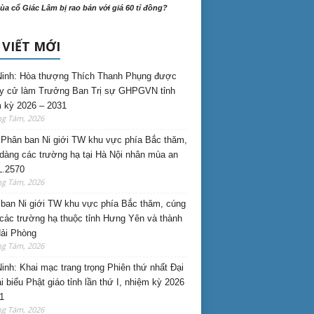
ùa cổ Giác Lâm bị rao bán với giá 60 tỉ đồng?
 VIẾT MỚI
inh: Hòa thượng Thích Thanh Phụng được
uy cử làm Trưởng Ban Trị sự GHPGVN tỉnh
 kỳ 2026 – 2031
ng Tám, 2026
Phân ban Ni giới TW khu vực phía Bắc thăm,
dàng các trường hạ tại Hà Nội nhân mùa an
L.2570
ng Tám, 2026
ban Ni giới TW khu vực phía Bắc thăm, cúng
các trường hạ thuộc tỉnh Hưng Yên và thành
ải Phòng
ng Tám, 2026
inh: Khai mạc trang trọng Phiên thứ nhất Đại
ại biểu Phật giáo tỉnh lần thứ I, nhiệm kỳ 2026
1
ng Tám, 2026