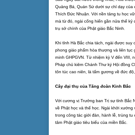
Quảng Bá, Quán Sứ dưới sự chỉ dạy của 
Thích Đức Nhuận. Với nền tảng tu học vữn
mà từ đó, ngài cống hiến gần nửa thế kỷ d
trụ sở chính của Phật giáo Bắc Ninh.
Khi tỉnh Hà Bắc chia tách, ngài được suy
phong giáo phẩm hòa thượng và liên tục g
minh GHPGVN. Từ nhiệm kỳ V đến VIII, ngài
Pháp chủ kiêm Chánh Thư ký Hội đồng C
tôn túc cao niên, là tấm gương về đức độ
Cây đại thụ của Tăng đoàn Kinh Bắc
Với cương vị Trưởng ban Trị sự tỉnh Bắc N
về Phật học và thế học. Ngài khởi xướng 
trong công tác giới đàn, hành lễ, trùng t
tâm Phật giáo tiêu biểu của miền Bắc.