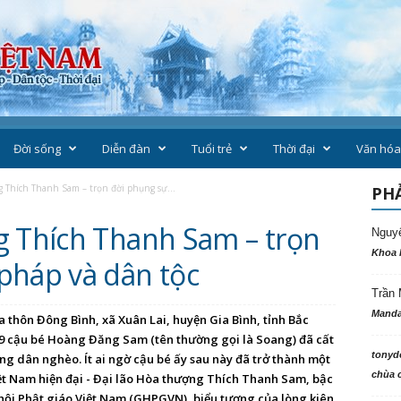
Đời sống
Diễn đàn
Tuổi trẻ
Thời đại
Văn hóa
g Thích Thanh Sam – trọn đời phụng sự...
PHẢ
g Thích Thanh Sam – trọn
Nguy
Khoa 
pháp và dân tộc
Trần 
Manda
hôn Đông Bình, xã Xuân Lai, huyện Gia Bình, tỉnh Bắc
929 cậu bé Hoàng Đăng Sam (tên thường gọi là Soang) đã cất
tonyd
ng dân nghèo. Ít ai ngờ cậu bé ấy sau này đã trở thành một
chùa c
t Nam hiện đại - Đại lão Hòa thượng Thích Thanh Sam, bậc
ội Phật giáo Việt Nam (GHPGVN), biểu tượng của lòng kiên