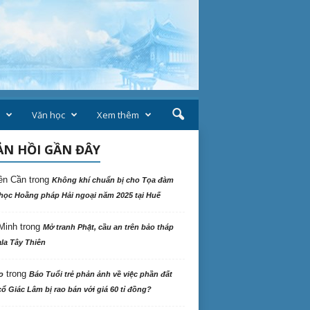
Văn học
Xem thêm
N HỒI GẦN ĐÂY
ên Cần
trong
Không khí chuẩn bị cho Tọa đàm
học Hoằng pháp Hải ngoại năm 2025 tại Huế
Minh
trong
Mở tranh Phật, cầu an trên bảo tháp
la Tây Thiên
trong
o
Báo Tuổi trẻ phản ảnh về việc phần đất
ổ Giác Lâm bị rao bán với giá 60 tỉ đồng?