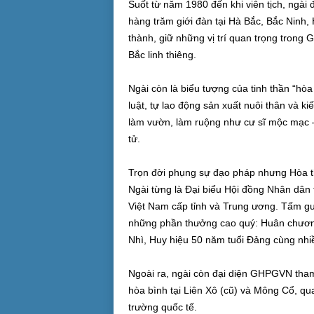
Suốt từ năm 1980 đến khi viên tịch, ngà
hàng trăm giới đàn tại Hà Bắc, Bắc Ninh
thành, giữ những vị trí quan trọng trong 
Bắc linh thiêng.
Ngài còn là biểu tượng của tinh thần “hò
luật, tự lao động sản xuất nuôi thân và 
làm vườn, làm ruộng như cư sĩ mộc mạc –
tử.
Trọn đời phụng sự đạo pháp nhưng Hòa t
Ngài từng là Đại biểu Hội đồng Nhân dân t
Việt Nam cấp tỉnh và Trung ương. Tấm gư
những phần thưởng cao quý: Huân chươn
Nhì, Huy hiệu 50 năm tuổi Đảng cùng nhi
Ngoài ra, ngài còn đại diện GHPGVN tham 
hòa bình tại Liên Xô (cũ) và Mông Cổ, qu
trường quốc tế.