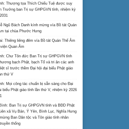
nh: Thượng tọa Thích Chiếu Tuệ được suy
n Trưởng ban Trị sự GHPGVN tỉnh, nhiệm kỳ
2031
ễ Ngũ Bách Danh kính mừng vía Bồ tát Quán
Âm tại chùa Phước Hưng
ai: Thiêng liêng đêm vía Bồ tát Quán Thế Âm
i viện Quan Âm
nh: Chư Tôn đức Ban Trị sự GHPGVN tỉnh
hương bạch Phật, bạch Tổ và tri ân các anh
liệt sĩ trước thềm Đại hội đại biểu Phật giáo
lần thứ V
nh: Mọi công tác chuẩn bị sẵn sàng cho Đại
ại biểu Phật giáo tỉnh lần thứ V, nhiệm kỳ 2026
1
Bình: Ban Trị sự GHPGVN tỉnh và BĐD Phật
Liên xã Vụ Bản, Ý Yên, Bình Lục, Nghĩa Hưng
mừng Ban Dân tộc và Tôn giáo tỉnh nhân
truyền thống