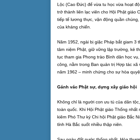
Lộc (Cao Đức) để vừa tu học vừa hoạt đ
trở thành liên lạc viên cho Hội Phật giáo
tiếp tế lương thực, vận động quần chúng,
của kháng chiến.
Năm 1952, ngài bị giặc Pháp bắt giam 3 
tâm niệm Phật, giữ vững lập trường, kẻ th
tục tham gia Phong trào Bình dân học vụ
công, nằm trong Ban quản trị Hợp tác xã
năm 1962 – minh chứng cho sự hòa quyện 
Gánh vác Phật sự, dựng xây giáo hội
Không chỉ là người con ưu tú của dân tộc,
toàn quốc. Khi Hội Phật giáo Thống nhất 
kiêm Phó Thư ký Chi hội Phật giáo Bắc Nin
tỉnh Hà Bắc suốt nhiều thập niên.
Sau ngày đất nước thống nhất, Hòa thượn