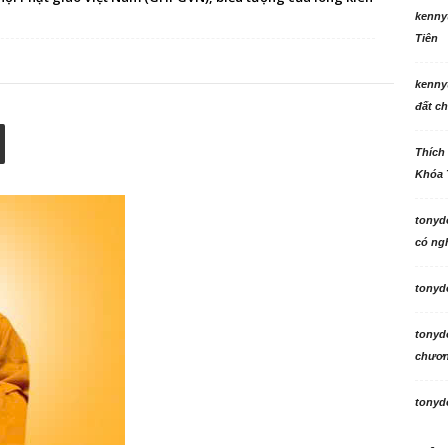
kenny
Tiên
kenny
đất ch
Thích
Khóa 
tonyd
có ngh
tonyd
tonyd
chương
tonyd