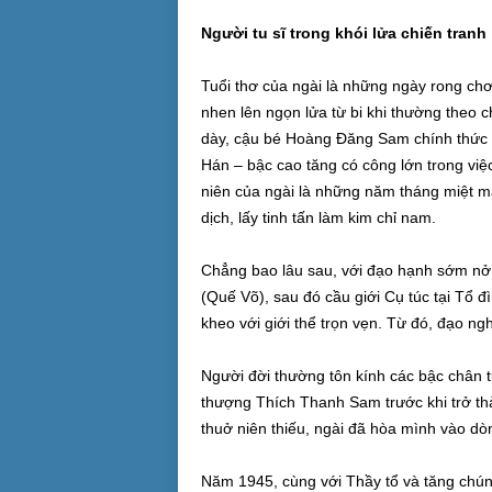
Người tu sĩ trong khói lửa chiến tranh
Tuổi thơ của ngài là những ngày rong ch
nhen lên ngọn lửa từ bi khi thường theo c
dày, cậu bé Hoàng Đăng Sam chính thức x
Hán – bậc cao tăng có công lớn trong việc
niên của ngài là những năm tháng miệt mà
dịch, lấy tinh tấn làm kim chỉ nam.
Chẳng bao lâu sau, với đạo hạnh sớm nở, 
(Quế Võ), sau đó cầu giới Cụ túc tại Tổ 
kheo với giới thể trọn vẹn. Từ đó, đạo ng
Người đời thường tôn kính các bậc chân t
thượng Thích Thanh Sam trước khi trở th
thuở niên thiếu, ngài đã hòa mình vào d
Năm 1945, cùng với Thầy tổ và tăng chún