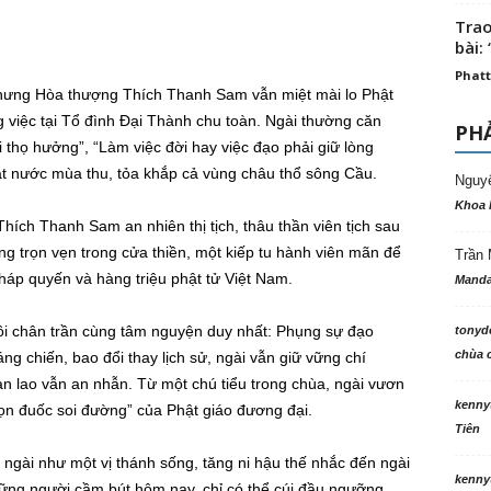
Trao
bài: 
Phatt
hưng Hòa thượng Thích Thanh Sam vẫn miệt mài lo Phật
g việc tại Tổ đình Đại Thành chu toàn. Ngài thường căn
PHẢ
 thọ hưởng”, “Làm việc đời hay việc đạo phải giữ lòng
ặt nước mùa thu, tỏa khắp cả vùng châu thổ sông Cầu.
Nguy
Khoa 
ch Thanh Sam an nhiên thị tịch, thâu thần viên tịch sau
ng trọn vẹn trong cửa thiền, một kiếp tu hành viên mãn để
Trần 
háp quyến và hàng triệu phật tử Việt Nam.
Manda
ôi chân trần cùng tâm nguyện duy nhất: Phụng sự đạo
tonyd
chùa c
g chiến, bao đổi thay lịch sử, ngài vẫn giữ vững chí
an lao vẫn an nhẫn. Từ một chú tiểu trong chùa, ngài vươn
kenny
gọn đuốc soi đường” của Phật giáo đương đại.
Tiên
ngài như một vị thánh sống, tăng ni hậu thế nhắc đến ngài
kenny
những người cầm bút hôm nay, chỉ có thể cúi đầu ngưỡng