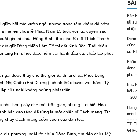
BÀI
Bắc N
tái s
ơi giữa bãi mía vườn ngô, nhưng trong tâm khảm đã sớm
nhiệm
ha mẹ lên chùa lễ Phật. Năm 13 tuổi, với túc duyên sâu
uất gia tại chùa Đông Bình, thọ giáo Sư tổ Thích Thanh
Đoàn 
cúng 
 gìn giữ Dòng thiền Lâm Tế tại đất Kinh Bắc. Tuổi thiếu
cư P
i tụng kinh, học đạo, nếm trải hạnh đầu đà, chấp lao phục
Phân 
dàng 
phố H
ngài được thầy cho thụ giới Sa di tại chùa Phúc Long
đình Nhị Châu (Hải Dương), chính thức bước vào hàng Tỳ
Bắc N
hiệp của ngài không ngừng phát triển.
hội đ
– 203
u như bóng cây che mát trần gian, nhưng ít ai biết Hòa
Hưng 
ành bậc cao tăng đã từng là một chiến sĩ Cách mạng. Từ
ngành
òng chảy Cách mạng cuồn cuộn của dân tộc.
TT. T
GHPGV
g địa phương, ngài rời chùa Đông Bình, tìm đến chùa Mỹ