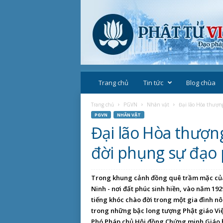
P
h
Trang chủ
Tin tức
Blog chùa
ậ
t
Trang chủ
PGVN
Nhân vật
Đại lão Hòa thượn
g
PGVN
NHÂN VẬT
i
Đại lão Hòa thượn
á
o
đời phụng sự đạo 
V
i
ệ
Trong khung cảnh đồng quê trầm mặc của t
t
Ninh - nơi đất phúc sinh hiền, vào năm 1
N
tiếng khóc chào đời trong một gia đình nô
a
trong những bậc long tượng Phật giáo Việ
m
Phó Pháp chủ Hội đồng Chứng minh Giáo h