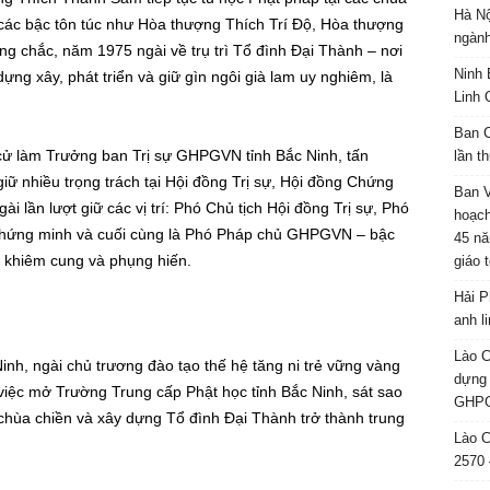
Hà Nộ
các bậc tôn túc như Hòa thượng Thích Trí Độ, Hòa thượng
ngành
g chắc, năm 1975 ngài về trụ trì Tổ đình Đại Thành – nơi
Ninh 
ựng xây, phát triển và giữ gìn ngôi già lam uy nghiêm, là
Linh 
Ban C
 cử làm Trưởng ban Trị sự GHPGVN tỉnh Bắc Ninh, tấn
lần t
iữ nhiều trọng trách tại Hội đồng Trị sự, Hội đồng Chứng
Ban 
 lần lượt giữ các vị trí: Phó Chủ tịch Hội đồng Trị sự, Phó
hoạch
hứng minh và cuối cùng là Phó Pháp chủ GHPGVN – bậc
45 nă
, khiêm cung và phụng hiến.
giáo 
Hải P
anh l
Lào C
inh, ngài chủ trương đào tạo thế hệ tăng ni trẻ vững vàng
dựng 
việc mở Trường Trung cấp Phật học tỉnh Bắc Ninh, sát sao
GHPG
u chùa chiền và xây dựng Tổ đình Đại Thành trở thành trung
Lào C
2570 