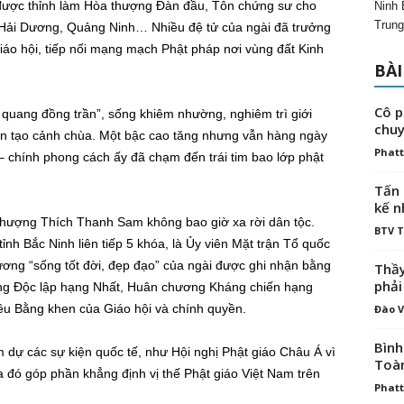
i được thỉnh làm Hòa thượng Đàn đầu, Tôn chứng sư cho
Ninh 
Trung
, Hải Dương, Quảng Ninh… Nhiều đệ tử của ngài đã trưởng
Giáo hội, tiếp nối mạng mạch Phật pháp nơi vùng đất Kinh
BÀI
Cô p
a quang đồng trần”, sống khiêm nhường, nghiêm trì giới
chuy
kiến tạo cảnh chùa. Một bậc cao tăng nhưng vẫn hàng ngày
Phatt
 chính phong cách ấy đã chạm đến trái tim bao lớp phật
Tấn 
kế n
hượng Thích Thanh Sam không bao giờ xa rời dân tộc.
BTV 
ỉnh Bắc Ninh liên tiếp 5 khóa, là Ủy viên Mặt trận Tổ quốc
ơng “sống tốt đời, đẹp đạo” của ngài được ghi nhận bằng
Thầy
phải
g Độc lập hạng Nhất, Huân chương Kháng chiến hạng
ều Bằng khen của Giáo hội và chính quyền.
Đào V
Bình
dự các sự kiện quốc tế, như Hội nghị Phật giáo Châu Á vì
Toà
a đó góp phần khẳng định vị thế Phật giáo Việt Nam trên
Phatt