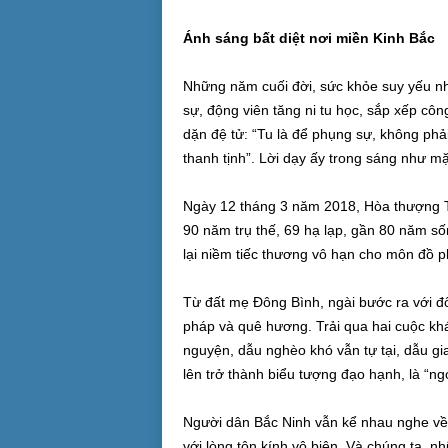
Ánh sáng bất diệt nơi miền Kinh Bắc
Những năm cuối đời, sức khỏe suy yếu n
sự, động viên tăng ni tu học, sắp xếp côn
dặn đệ tử: “Tu là để phụng sự, không phải
thanh tịnh”. Lời dạy ấy trong sáng như m
Ngày 12 tháng 3 năm 2018, Hòa thượng Thí
90 năm trụ thế, 69 hạ lạp, gần 80 năm số
lại niềm tiếc thương vô hạn cho môn đồ p
Từ đất mẹ Đông Bình, ngài bước ra với đ
pháp và quê hương. Trải qua hai cuộc khán
nguyện, dẫu nghèo khó vẫn tự tại, dẫu gi
lên trở thành biểu tượng đạo hạnh, là “n
Người dân Bắc Ninh vẫn kể nhau nghe về 
với lòng tôn kính vô biên. Và chúng ta, 