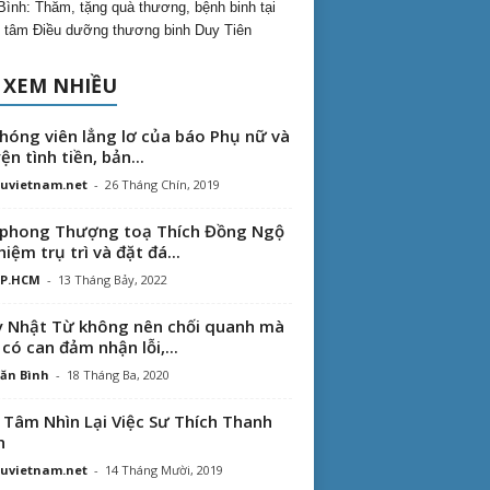
Bình: Thăm, tặng quà thương, bệnh binh tại
 tâm Điều dưỡng thương binh Duy Tiên
 XEM NHIỀU
hóng viên lẳng lơ của báo Phụ nữ và
ện tình tiền, bản...
uvietnam.net
-
26 Tháng Chín, 2019
phong Thượng toạ Thích Đồng Ngộ
hiệm trụ trì và đặt đá...
TP.HCM
-
13 Tháng Bảy, 2022
 Nhật Từ không nên chối quanh mà
 có can đảm nhận lỗi,...
ăn Bình
-
18 Tháng Ba, 2020
 Tâm Nhìn Lại Việc Sư Thích Thanh
n
uvietnam.net
-
14 Tháng Mười, 2019