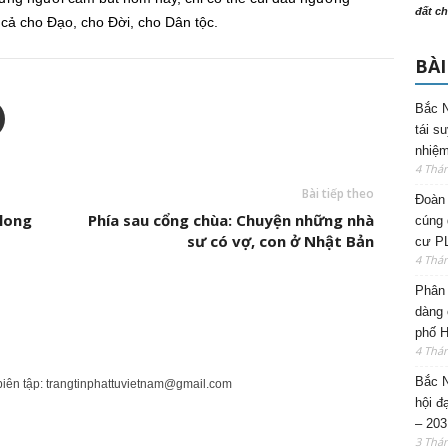
đất ch
 cả cho Đạo, cho Đời, cho Dân tộc.
BÀI
Bắc N
tái s
nhiệm
4 Thá
Bài tiếp theo
Đoàn 
long
Phía sau cổng chùa: Chuyện những nhà
cúng 
sư có vợ, con ở Nhật Bản
cư P
4 Thá
Phân 
dàng 
phố H
4 Thá
Bắc N
biên tập:
trangtinphattuvietnam@gmail.com
hội đ
– 203
3 Thá