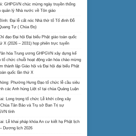
i: GHPGVN chúc mừng ngày truyền thống
 quản lý Nhà nước về Tôn giáo
Bình: Đại lễ cất nóc Nhà thờ tổ Tổ đình Đỗ
Quang Tự ( Chùa Đọ)
hỉ đạo Đại hội Đại biểu Phật giáo toàn quốc
hứ X (2026 – 2031) họp phiên trực tuyến
Văn hóa Trung ương GHPGVN xây dựng kế
 tổ chức chuỗi hoạt động văn hóa chào mừng
m thành lập Giáo hội và Đại hội đại biểu Phật
toàn quốc lần thứ X
hòng: Phường Hưng Đạo tổ chức lễ cầu siêu
inh các Anh hùng Liệt sĩ tại chùa Quảng Luận
ai: Long trọng tổ chức Lễ khởi công xây
Chùa Tân Bảo và Trụ sở Ban Trị sự
VN tỉnh
ai: Lễ khai pháp khóa An cư kiết hạ Phật lịch
– Dương lịch 2026