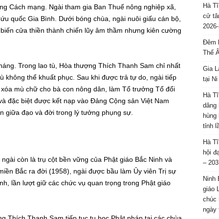
Hà Tĩ
ộng Cách mạng. Ngài tham gia Ban Thuế nông nghiệp xã,
cử tâ
 Cứu quốc Gia Bình. Dưới bóng chùa, ngài nuôi giấu cán bộ,
2026-
 biến cửa thiền thành chiến lũy âm thầm nhưng kiên cường
Đêm l
Thế 
tháng. Trong lao tù, Hòa thượng Thích Thanh Sam chỉ nhất
Gia L
ù không thể khuất phục. Sau khi được trả tự do, ngài tiếp
tại N
, xóa mù chữ cho bà con nông dân, làm Tổ trưởng Tổ đổi
Hà Tĩ
 và đặc biệt được kết nạp vào Đảng Cộng sản Việt Nam
dâng 
giữa đạo và đời trong lý tưởng phụng sự.
hùng 
tỉnh 
Hà Tĩ
hội đ
 ngài còn là trụ cột bền vững của Phật giáo Bắc Ninh và
– 203
miền Bắc ra đời (1958), ngài được bầu làm Ủy viên Trị sự
Ninh 
h, lần lượt giữ các chức vụ quan trọng trong Phật giáo
giáo 
chúc 
ngày 
g Thích Thanh Sam tiếp tục tu học Phật pháp tại các chùa