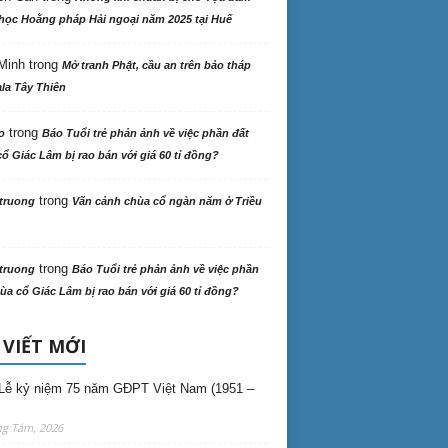
học Hoằng pháp Hải ngoại năm 2025 tại Huế
Minh
trong
Mở tranh Phật, cầu an trên bảo tháp
la Tây Thiên
trong
o
Báo Tuổi trẻ phản ảnh về việc phần đất
ổ Giác Lâm bị rao bán với giá 60 tỉ đồng?
trong
truong
Vãn cảnh chùa cổ ngàn năm ở Triều
trong
truong
Báo Tuổi trẻ phản ảnh về việc phần
ùa cổ Giác Lâm bị rao bán với giá 60 tỉ đồng?
 VIẾT MỚI
Lễ kỷ niệm 75 năm GĐPT Việt Nam (1951 –
ng Tám, 2026