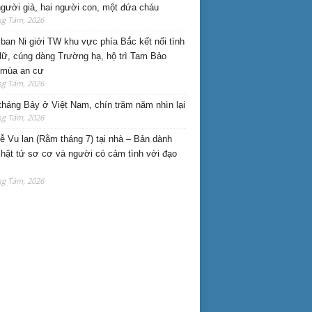
gười già, hai người con, một đứa cháu
ng Tám, 2026
ban Ni giới TW khu vực phía Bắc kết nối tình
lữ, cúng dàng Trường hạ, hộ trì Tam Bảo
 mùa an cư
ng Tám, 2026
háng Bảy ở Việt Nam, chín trăm năm nhìn lại
ng Tám, 2026
lễ Vu lan (Rằm tháng 7) tại nhà – Bản dành
hật tử sơ cơ và người có cảm tình với đạo
ng Tám, 2026