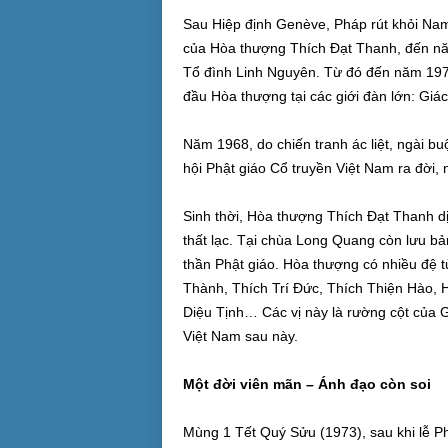
Sau Hiệp định Genève, Pháp rút khỏi Na
của Hòa thượng Thích Đạt Thanh, đến năm 
Tổ đình Linh Nguyên. Từ đó đến năm 1971
đầu Hòa thượng tại các giới đàn lớn: Gi
Năm 1968, do chiến tranh ác liệt, ngài b
hội Phật giáo Cổ truyền Việt Nam ra đời, 
Sinh thời, Hòa thượng Thích Đạt Thanh dịc
thất lạc. Tại chùa Long Quang còn lưu bản
thần Phật giáo. Hòa thượng có nhiều đệ 
Thành, Thích Trí Đức, Thích Thiện Hào,
Diệu Tịnh… Các vị này là rường cột của G
Việt Nam sau này.
Một đời viên mãn – Ánh đạo còn soi
Mùng 1 Tết Quý Sửu (1973), sau khi lễ P