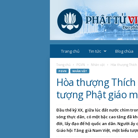
P
h
Trang chủ
Tin tức
Blog chùa
ậ
t
Trang chủ
PGVN
Nhân vật
Hòa thượng Thích 
g
PGVN
NHÂN VẬT
i
Hòa thượng Thích 
á
o
tượng Phật giáo 
V
i
ệ
Đầu thế kỷ XX, giữa lúc đất nước chìm tron
t
sóng thực dân, có một bậc cao tăng đã kh
N
đời, lấy đạo để hộ quốc an dân. Người ấy 
a
Giáo hội Tăng già Nam Việt, một biểu tượn
m