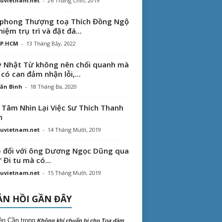
uvietnam.net
-
26 Tháng Chín, 2019
phong Thượng toạ Thích Đồng Ngộ
hiệm trụ trì và đặt đá...
TP.HCM
-
13 Tháng Bảy, 2022
 Nhật Từ không nên chối quanh mà
 có can đảm nhận lỗi,...
ăn Bình
-
18 Tháng Ba, 2020
 Tâm Nhìn Lại Việc Sư Thích Thanh
n
uvietnam.net
-
14 Tháng Mười, 2019
 đổi với ông Dương Ngọc Dũng qua
“ Đi tu mà có...
uvietnam.net
-
15 Tháng Mười, 2019
N HỒI GẦN ĐÂY
ên Cần
trong
Không khí chuẩn bị cho Tọa đàm