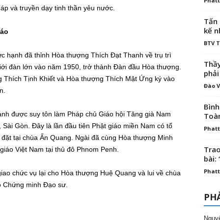
Phatt
áp và truyền dạy tinh thần yêu nước.
Tấn 
kế n
iáo
BTV 
hạnh đã thỉnh Hòa thượng Thích Đạt Thanh về trụ trì
Thầy
giới đàn lớn vào năm 1950, trở thành Đàn đầu Hòa thượng.
phải
g Thích Tịnh Khiết và Hòa thượng Thích Mật Ứng ký vào
Đào V
n.
Bình
nh được suy tôn làm Pháp chủ Giáo hội Tăng già Nam
Toà
, Sài Gòn. Đây là lần đầu tiên Phật giáo miền Nam có tổ
Phatt
i đặt tại chùa Ấn Quang. Ngài đã cùng Hòa thượng Minh
Trao
giáo Việt Nam tại thủ đô Phnom Penh.
bài: 
Phatt
, giao chức vụ lại cho Hòa thượng Huệ Quang và lui về chùa
ò Chứng minh Đạo sư.
PHẢ
Nguy