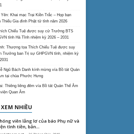
1
Yên: Khai mạc Trại Kiền Trắc – Họp bạn
 Thiếu Gia đình Phật tử tỉnh năm 2026
hích Chiếu Tuệ được suy cử Trưởng BTS
N tỉnh Hà Tĩnh nhiệm kỳ 2026 – 2031
nh: Thượng tọa Thích Chiếu Tuệ được suy
n Trưởng ban Trị sự GHPGVN tỉnh, nhiệm kỳ
2031
ễ Ngũ Bách Danh kính mừng vía Bồ tát Quán
Âm tại chùa Phước Hưng
ai: Thiêng liêng đêm vía Bồ tát Quán Thế Âm
i viện Quan Âm
 XEM NHIỀU
hóng viên lẳng lơ của báo Phụ nữ và
ện tình tiền, bản...