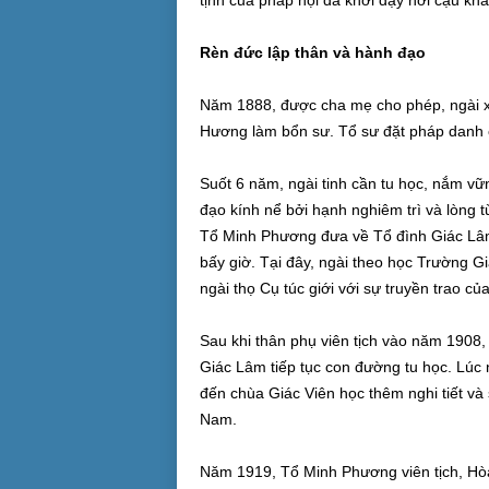
tịnh của pháp hội đã khơi dậy nơi cậu kh
Rèn đức lập thân và hành đạo
Năm 1888, được cha mẹ cho phép, ngài x
Hương làm bổn sư. Tổ sư đặt pháp danh 
Suốt 6 năm, ngài tinh cần tu học, nắm vữn
đạo kính nể bởi hạnh nghiêm trì và lòng t
Tổ Minh Phương đưa về Tổ đình Giác Lâm 
bấy giờ. Tại đây, ngài theo học Trường Gi
ngài thọ Cụ túc giới với sự truyền trao c
Sau khi thân phụ viên tịch vào năm 1908,
Giác Lâm tiếp tục con đường tu học. Lúc nà
đến chùa Giác Viên học thêm nghi tiết và
Nam.
Năm 1919, Tổ Minh Phương viên tịch, Hò