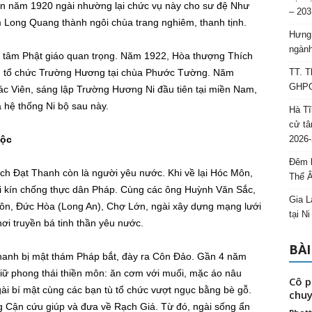
đến năm 1920 ngài nhường lại chức vụ này cho sư đệ Như
– 203
m Long Quang thành ngôi chùa trang nghiêm, thanh tịnh.
Hưng 
ngành
g tâm Phật giáo quan trọng. Năm 1922, Hòa thượng Thích
n tổ chức Trường Hương tại chùa Phước Tường. Năm
TT. T
GHPGV
iác Viên, sáng lập Trường Hương Ni đầu tiên tại miền Nam,
 hệ thống Ni bộ sau này.
Hà Tĩ
cử tâ
tộc
2026-
Đêm l
ch Đạt Thanh còn là người yêu nước. Khi về lại Hóc Môn,
Thế 
ội kín chống thực dân Pháp. Cùng các ông Huỳnh Văn Sắc,
Gia L
Môn, Đức Hòa (Long An), Chợ Lớn, ngài xây dựng mạng lưới
tại N
ơi truyền bá tinh thần yêu nước.
BÀI
anh bị mật thám Pháp bắt, đày ra Côn Đảo. Gần 4 năm
 giữ phong thái thiền môn: ăn cơm với muối, mặc áo nâu
Cô p
ài bí mật cùng các bạn tù tổ chức vượt ngục bằng bè gỗ.
chuy
g Cận cứu giúp và đưa về Rạch Giá. Từ đó, ngài sống ẩn