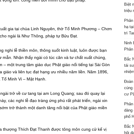
át vọng lớn: cống hiến đời mình cho đạo pháp.
Biệt 
triệu
Phân 
hạ tạ
uất gia tại chùa Linh Nguyên, thờ Tổ Minh Phương – Chơn
trì T
cho ngài là Như Thông, pháp tự Bửu Đạt.
Ninh 
Phân 
g nghi lễ thiền môn, thông suốt kinh luật, luôn được bạn
ừ mẫn. Nhận thấy ngài có túc căn và tư chất xuất chúng,
Bắc N
– một trung tâm giáo dục Phật giáo nổi tiếng tại Sài Gòn
tái s
a giáo và liên tục đạt hạng ưu nhiều năm liền. Năm 1896,
nhiệm
ủa Tổ Minh Vi – Mật Hạnh.
Đoàn 
cúng 
 ngài trở về cư tang tại am Long Quang; sau đó quay lại
cư P
y, các nghi lễ đạo tràng ứng phú rất phát triển, ngài xin
Phân 
 sớm trở thành một danh tăng nổi bật của Phật giáo miền
dàng 
phố H
Bắc N
a thượng Thích Đạt Thanh được tông môn cung cử kế vị
hội đ