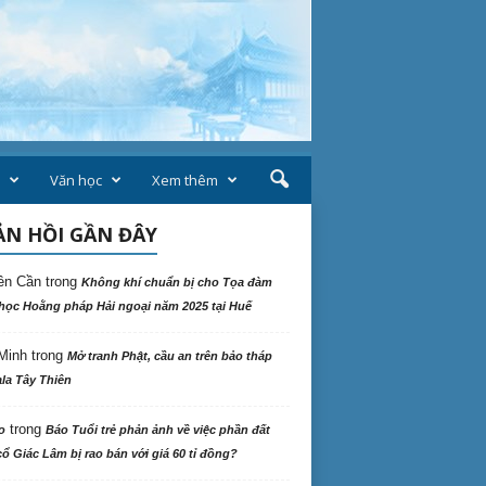
Văn học
Xem thêm
N HỒI GẦN ĐÂY
ên Cần
trong
Không khí chuẩn bị cho Tọa đàm
học Hoằng pháp Hải ngoại năm 2025 tại Huế
Minh
trong
Mở tranh Phật, cầu an trên bảo tháp
la Tây Thiên
trong
o
Báo Tuổi trẻ phản ảnh về việc phần đất
ổ Giác Lâm bị rao bán với giá 60 tỉ đồng?