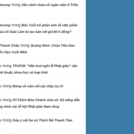
trong
truong
Vãn cảnh chùa cổ ngàn năm ở Triều
trong
truong
Báo Tuổi trẻ phản ảnh về việc phần
ùa cổ Giác Lâm bị rao bán với giá 60 tỉ đồng?
trong
 Thanh Châu
Quảng Ninh. Chùa Tiêu Dao
Tu Học Cuối Năm
trong
o
TP.HCM: “Văn hoá nghi lễ Phật giáo” cần
ệ thuật, khoa học và hợp thời
trong
o
Đừng vô cảm với các thầy trụ trì
trong
o
HT.Thích Bửu Chánh chia sẻ: Kỹ năng dẫn
 trình các lễ hội Phật giáo Nam tông
trong
o
Góp ý với Sư cô Thích Nữ Thanh Tâm