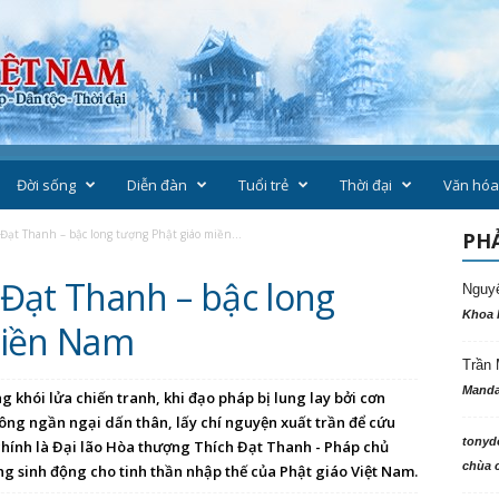
Đời sống
Diễn đàn
Tuổi trẻ
Thời đại
Văn hóa
Đạt Thanh – bậc long tượng Phật giáo miền...
PHẢ
Đạt Thanh – bậc long
Nguy
Khoa 
miền Nam
Trần 
Manda
g khói lửa chiến tranh, khi đạo pháp bị lung lay bởi cơn
ông ngần ngại dấn thân, lấy chí nguyện xuất trần để cứu
tonyd
chính là Đại lão Hòa thượng Thích Đạt Thanh - Pháp chủ
chùa c
g sinh động cho tinh thần nhập thế của Phật giáo Việt Nam.