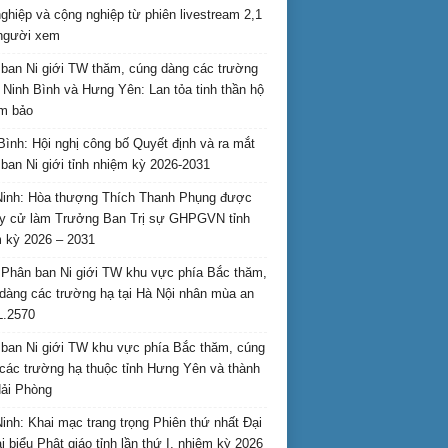
nghiệp và cộng nghiệp từ phiên livestream 2,1
 người xem
ban Ni giới TW thăm, cúng dàng các trường
i Ninh Bình và Hưng Yên: Lan tỏa tinh thần hộ
am bảo
Bình: Hội nghị công bố Quyết định và ra mắt
ban Ni giới tỉnh nhiệm kỳ 2026-2031
inh: Hòa thượng Thích Thanh Phụng được
uy cử làm Trưởng Ban Trị sự GHPGVN tỉnh
 kỳ 2026 – 2031
Phân ban Ni giới TW khu vực phía Bắc thăm,
dàng các trường hạ tại Hà Nội nhân mùa an
L.2570
ban Ni giới TW khu vực phía Bắc thăm, cúng
các trường hạ thuộc tỉnh Hưng Yên và thành
ải Phòng
inh: Khai mạc trang trọng Phiên thứ nhất Đại
ại biểu Phật giáo tỉnh lần thứ I, nhiệm kỳ 2026