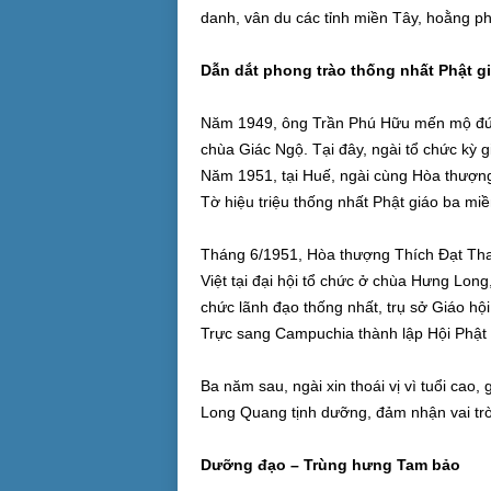
danh, vân du các tỉnh miền Tây, hoằng ph
Dẫn dắt phong trào thống nhất Phật g
Năm 1949, ông Trần Phú Hữu mến mộ đức 
chùa Giác Ngộ. Tại đây, ngài tổ chức kỳ 
Năm 1951, tại Huế, ngài cùng Hòa thượn
Tờ hiệu triệu thống nhất Phật giáo ba miề
Tháng 6/1951, Hòa thượng Thích Đạt Tha
Việt tại đại hội tổ chức ở chùa Hưng Long
chức lãnh đạo thống nhất, trụ sở Giáo hộ
Trực sang Campuchia thành lập Hội Phật 
Ba năm sau, ngài xin thoái vị vì tuổi cao
Long Quang tịnh dưỡng, đảm nhận vai tr
Dưỡng đạo – Trùng hưng Tam bảo