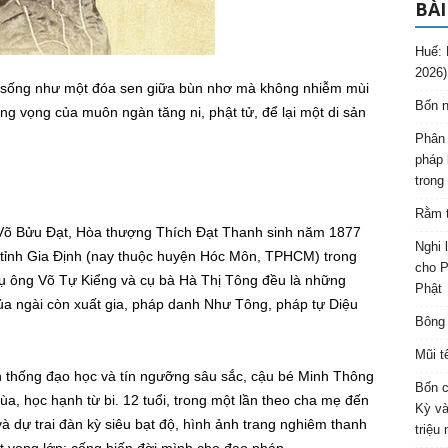
BÀI
Huế: 
2026)
i sống như một đóa sen giữa bùn nhơ mà không nhiễm mùi
Bốn n
ỡng vọng của muôn ngàn tăng ni, phật tử, để lại một di sản
Phân 
pháp 
trong
Rằm t
Võ Bửu Đạt, Hòa thượng Thích Đạt Thanh sinh năm 1877
Nghi 
 tỉnh Gia Định (nay thuộc huyện Hóc Môn, TPHCM) trong
cho P
Cụ ông Võ Tự Kiểng và cụ bà Hà Thị Tông đều là những
Phật
ủa ngài còn xuất gia, pháp danh Như Tông, pháp tự Diệu
Bông 
Mũi t
n thống đạo học và tín ngưỡng sâu sắc, cậu bé Minh Thông
Bốn c
ùa, học hạnh từ bi. 12 tuổi, trong một lần theo cha mẹ đến
Kỳ và
à dự trai đàn kỳ siêu bạt độ, hình ảnh trang nghiêm thanh
triệu