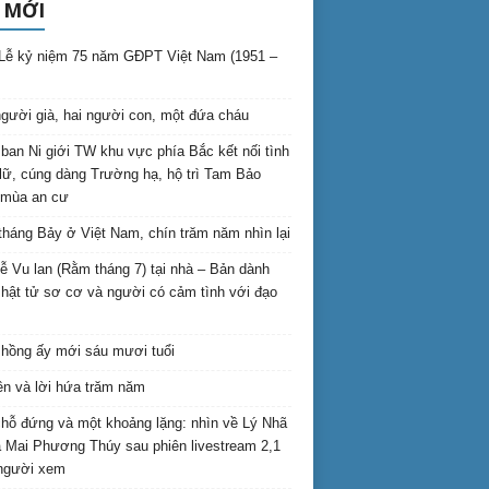
 MỚI
Lễ kỷ niệm 75 năm GĐPT Việt Nam (1951 –
gười già, hai người con, một đứa cháu
ban Ni giới TW khu vực phía Bắc kết nối tình
lữ, cúng dàng Trường hạ, hộ trì Tam Bảo
 mùa an cư
háng Bảy ở Việt Nam, chín trăm năm nhìn lại
lễ Vu lan (Rằm tháng 7) tại nhà – Bản dành
hật tử sơ cơ và người có cảm tình với đạo
hồng ấy mới sáu mươi tuổi
ên và lời hứa trăm năm
hỗ đứng và một khoảng lặng: nhìn về Lý Nhã
 Mai Phương Thúy sau phiên livestream 2,1
 người xem