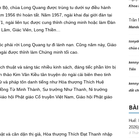
Khoa 
m Bộ, chùa Long Quang được trùng tu dưới sự điều hành
1956 thì hoàn tất. Năm 1957, ngài khai đại giới đàn tại
Trần 
, ngài liên tục được cung thỉnh chứng minh hoặc làm Đàn
Manda
ác Lâm, Giác Viên, Long Thiền…
tonyd
uộc phải rời Long Quang tự đi lánh nạn. Cũng năm này, Giáo
chùa c
ngài được thỉnh làm Chứng minh tối cao.
kenny
h thuật và sáng tác nhiều kinh sách, đáng tiếc phần lớn bị
Tiên
 thảo Kim Vân Kiều tân truyện do ngài cải biên theo tinh
tử và pháp tôn danh tiếng như Hòa thượng Thích Huệ
kenny
 Hồng Từ Minh Thành, Sư trưởng Như Thanh, Ni trưởng
đất ch
iáo hội Phật giáo Cổ truyền Việt Nam, Giáo hội Phật giáo
BÀI
Huế: 
2026)
8 Thá
hật và căn dặn thị giả, Hòa thượng Thích Đạt Thanh nhập