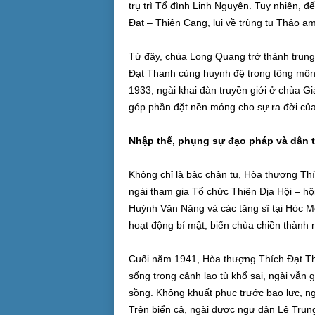
trụ trì Tổ đình Linh Nguyên. Tuy nhiên, 
Đạt – Thiên Cang, lui về trùng tu Thảo a
Từ đây, chùa Long Quang trở thành trun
Đạt Thanh cùng huynh đệ trong tông mô
1933, ngài khai đàn truyền giới ở chùa G
góp phần đặt nền móng cho sự ra đời của
Nhập thế, phụng sự đạo pháp và dân 
Không chỉ là bậc chân tu, Hòa thượng Thí
ngài tham gia Tổ chức Thiên Địa Hội – h
Huỳnh Văn Năng và các tăng sĩ tại Hóc 
hoạt động bí mật, biến chùa chiền thành n
Cuối năm 1941, Hòa thượng Thích Đạt Th
sống trong cảnh lao tù khổ sai, ngài vẫn
sồng. Không khuất phục trước bạo lực, ng
Trên biển cả, ngài được ngư dân Lê Trun