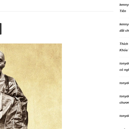
kenny
Tiên
kenny
đất ch
Thích
Khóa 
tonyd
có ngh
tonyd
tonyd
chương
tonyd