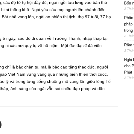
 các đệ tử tụ hội đầy đủ, ngài ngồi tựa lưng vào bàn thờ
Bốn n
8 Thá
bi ai thống khổ. Ngài yêu cầu mọi người lên chánh điện
Bát nhã vang lên, ngài an nhiên thị tịch, thọ 97 tuổi, 77 hạ
Phân 
pháp 
trong
8 Thá
5 ngày, sau đó di quan về Trường Thạnh, nhập tháp tại
Rằm t
 ni các nơi quy tụ về hộ niệm. Một đời đại sĩ đã viên
8 Thá
Nghi 
cho P
 chỉ là bậc chân tu, mà là bậc cao tăng thạc đức, người
Phật
 giáo Việt Nam vững vàng qua những biến thiên thời cuộc.
8 Thá
iáo lý và trong từng tiếng chuông mõ vang lên giữa lòng Tổ
tháp, ánh sáng của ngài vẫn soi chiếu đạo pháp và dân