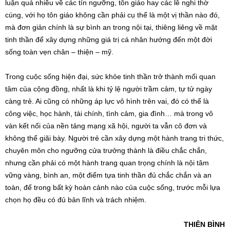
luận quá nhiều về các tín ngưỡng, tôn giáo hay các lễ nghi thờ
cúng, với họ tôn giáo không cần phải cụ thể là một vị thần nào đó,
mà đơn giản chính là sự bình an trong nội tại, thiêng liêng về mặt
tinh thần để xây dựng những giá trị cá nhân hướng đến một đời
sống toàn vẹn chân – thiện – mỹ.
Trong cuộc sống hiện đại, sức khỏe tinh thần trở thành mối quan
tâm của cộng đồng, nhất là khi tỷ lệ người trầm cảm, tự tử ngày
càng trẻ. Ai cũng có những áp lực vô hình trên vai, đó có thể là
công việc, học hành, tài chính, tình cảm, gia đình… mà trong vô
vàn kết nối của nền tảng mạng xã hội, người ta vẫn cô đơn và
không thể giãi bày. Người trẻ cần xây dựng một hành trang tri thức,
chuyên môn cho ngưỡng cửa trưởng thành là điều chắc chắn,
nhưng cần phải có một hành trang quan trọng chính là nội tâm
vững vàng, bình an, một điểm tựa tinh thần đủ chắc chắn và an
toàn, để trong bất kỳ hoàn cảnh nào của cuộc sống, trước mỗi lựa
chọn họ đều có đủ bản lĩnh và trách nhiệm.
THIÊN BÌNH