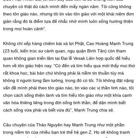
chuyện có thật dù cách mình đến mấy ngàn năm. Tôi cũng không
theo tôn giáo nào, nhưng tôi tin vào tôn giáo với một khái niệm đơn
giản rằng đó là điểm tựa để nhắc nhở mình luôn sống hướng thiện
trong mọi hoàn cảnh”.
Không chỉ xếp hàng chiêm bái xá lợi Phật, Cao Hoàng Mạnh Trung
(23 tuổi, kiến trúc sư cảnh quan, ngụ quận Bình Tân) còn tham
quan không gian triển lãm tại Đại lễ Vesak Liên hợp quốc để hiểu
hơn về tôn giáo hiện nay. “Có đến và tìm hiểu qua mới thấy mọi thứ
rất khoa học, bài bản chứ không phải là niềm tin thuần túy mà
không ít người từng lầm tưởng, trong đó có tôi. Tôi không đặt nặng
vấn đề mình phải theo tôn giáo nào, tin vào các vị thần linh nào, tôi
chọn cách sống thiện lành và tìm hiểu tôn giáo như một khía cạnh
văn hóa thiêng liêng trong đời sống tinh thần, để dặn mình biết
cách sống vừa phải và biết vừa đủ”, Mạnh Trung chia sẻ.
Câu chuyện của Thảo Nguyên hay Mạnh Trung như một phần
trong niềm tin của nhiều bạn trẻ thế hệ gen Z. Họ sẽ không tranh