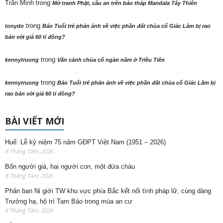
Trần Minh
trong
Mở tranh Phật, cầu an trên bảo tháp Mandala Tây Thiên
trong
tonydo
Báo Tuổi trẻ phản ảnh về việc phần đất chùa cổ Giác Lâm bị rao
bán với giá 60 tỉ đồng?
trong
kennytruong
Vãn cảnh chùa cổ ngàn năm ở Triều Tiên
trong
kennytruong
Báo Tuổi trẻ phản ảnh về việc phần đất chùa cổ Giác Lâm bị
rao bán với giá 60 tỉ đồng?
BÀI VIẾT MỚI
Huế: Lễ kỷ niệm 75 năm GĐPT Việt Nam (1951 – 2026)
8 Tháng Tám, 2026
Bốn người già, hai người con, một đứa cháu
8 Tháng Tám, 2026
Phân ban Ni giới TW khu vực phía Bắc kết nối tình pháp lữ, cúng dàng
Trường hạ, hộ trì Tam Bảo trong mùa an cư
8 Tháng Tám, 2026