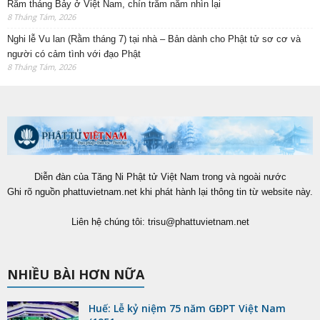
Rằm tháng Bảy ở Việt Nam, chín trăm năm nhìn lại
8 Tháng Tám, 2026
Nghi lễ Vu lan (Rằm tháng 7) tại nhà – Bản dành cho Phật tử sơ cơ và
người có cảm tình với đạo Phật
8 Tháng Tám, 2026
Diễn đàn của Tăng Ni Phật tử Việt Nam trong và ngoài nước
Ghi rõ nguồn phattuvietnam.net khi phát hành lại thông tin từ website này.
Liên hệ chúng tôi:
trisu@phattuvietnam.net
NHIỀU BÀI HƠN NỮA
Huế: Lễ kỷ niệm 75 năm GĐPT Việt Nam