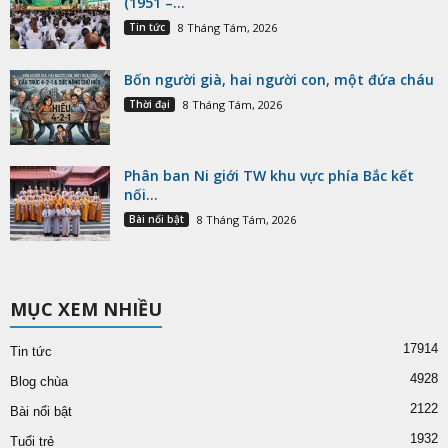
(1951 –...
Tin tức
8 Tháng Tám, 2026
Bốn người già, hai người con, một đứa cháu
Thời đại
8 Tháng Tám, 2026
Phân ban Ni giới TW khu vực phía Bắc kết
nối...
Bài nổi bật
8 Tháng Tám, 2026
MỤC XEM NHIỀU
17914
Tin tức
4928
Blog chùa
2122
Bài nổi bật
1932
Tuổi trẻ