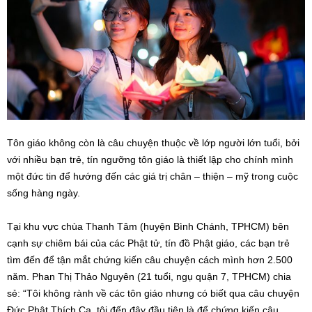
Tôn giáo không còn là câu chuyện thuộc về lớp người lớn tuổi, bởi
với nhiều bạn trẻ, tín ngưỡng tôn giáo là thiết lập cho chính mình
một đức tin để hướng đến các giá trị chân – thiện – mỹ trong cuộc
sống hàng ngày.
Tại khu vực chùa Thanh Tâm (huyện Bình Chánh, TPHCM) bên
cạnh sự chiêm bái của các Phật tử, tín đồ Phật giáo, các bạn trẻ
tìm đến để tận mắt chứng kiến câu chuyện cách mình hơn 2.500
năm. Phan Thị Thảo Nguyên (21 tuổi, ngụ quận 7, TPHCM) chia
sẻ: “Tôi không rành về các tôn giáo nhưng có biết qua câu chuyện
Đức Phật Thích Ca, tôi đến đây đầu tiên là để chứng kiến câu