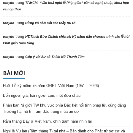
trong
tonydo
TP.HCM: “Văn hoá nghi lễ Phật giáo” cần có nghệ thuật, khoa học
và hợp thời
trong
tonydo
Đừng vô cảm với các thầy trụ trì
trong
tonydo
HT.Thích Bửu Chánh chia sẻ: Kỹ năng dẫn chương trình các lễ hội
Phật giáo Nam tông
trong
tonydo
Góp ý với Sư cô Thích Nữ Thanh Tâm
BÀI MỚI
Huế: Lễ kỷ niệm 75 năm GĐPT Việt Nam (1951 – 2026)
Bốn người già, hai người con, một đứa cháu
Phân ban Ni giới TW khu vực phía Bắc kết nối tình pháp lữ, cúng dàng
Trường hạ, hộ trì Tam Bảo trong mùa an cư
Rằm tháng Bảy ở Việt Nam, chín trăm năm nhìn lại
Nghi lễ Vu lan (Rằm tháng 7) tại nhà – Bản dành cho Phật tử sơ cơ và