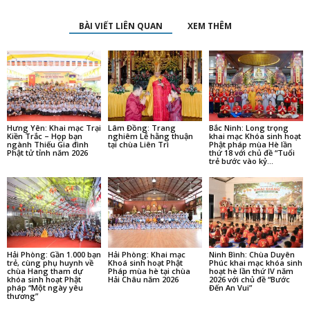
BÀI VIẾT LIÊN QUAN
XEM THÊM
Hưng Yên: Khai mạc Trại
Lâm Đồng: Trang
Bắc Ninh: Long trọng
Kiền Trắc – Họp bạn
nghiêm Lễ hằng thuận
khai mạc Khóa sinh hoạt
ngành Thiếu Gia đình
tại chùa Liên Trì
Phật pháp mùa Hè lần
Phật tử tỉnh năm 2026
thứ 18 với chủ đề “Tuổi
trẻ bước vào kỷ...
Hải Phòng: Gần 1.000 bạn
Hải Phòng: Khai mạc
Ninh Bình: Chùa Duyên
trẻ, cùng phụ huynh về
Khoá sinh hoạt Phật
Phúc khai mạc khóa sinh
chùa Hang tham dự
Pháp mùa hè tại chùa
hoạt hè lần thứ IV năm
khóa sinh hoạt Phật
Hải Châu năm 2026
2026 với chủ đề “Bước
pháp “Một ngày yêu
Đến An Vui”
thương”