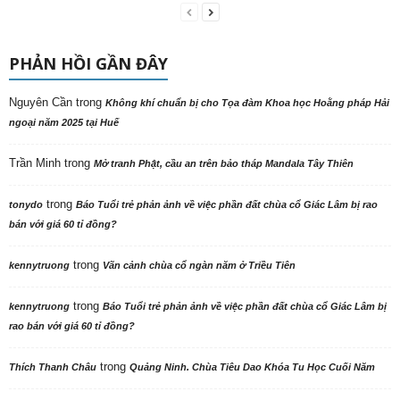
PHẢN HỒI GẦN ĐÂY
Nguyên Cần
trong
Không khí chuẩn bị cho Tọa đàm Khoa học Hoằng pháp Hải
ngoại năm 2025 tại Huế
Trần Minh
trong
Mở tranh Phật, cầu an trên bảo tháp Mandala Tây Thiên
trong
tonydo
Báo Tuổi trẻ phản ảnh về việc phần đất chùa cổ Giác Lâm bị rao
bán với giá 60 tỉ đồng?
trong
kennytruong
Vãn cảnh chùa cổ ngàn năm ở Triều Tiên
trong
kennytruong
Báo Tuổi trẻ phản ảnh về việc phần đất chùa cổ Giác Lâm bị
rao bán với giá 60 tỉ đồng?
trong
Thích Thanh Châu
Quảng Ninh. Chùa Tiêu Dao Khóa Tu Học Cuối Năm