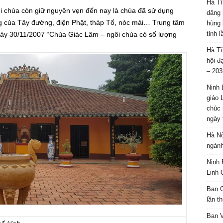
Hà Tĩ
gôi chùa còn giữ nguyên vẹn đến nay là chùa đã sử dụng
dâng 
ng của Tây đường, điện Phật, tháp Tổ, nóc mái… Trung tâm
hùng 
tỉnh 
ngày 30/11/2007 “Chùa Giác Lâm – ngôi chùa có số lượng
Hà Tĩ
hội đ
– 203
Ninh 
giáo 
chúc 
ngày 
Hà Nộ
ngành
Ninh 
Linh 
Ban C
lần t
Ban 