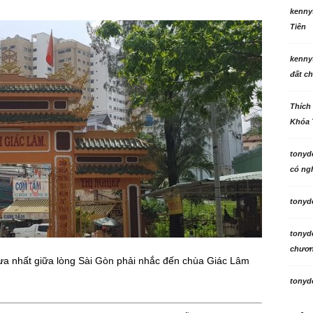
kenny
Tiên
kenny
đất ch
Thích
Khóa 
tonyd
có ngh
tonyd
tonyd
chương
ưa nhất giữa lòng Sài Gòn phải nhắc đến chùa Giác Lâm
tonyd