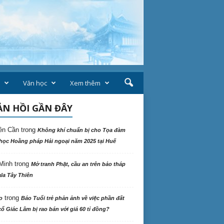
Văn học
Xem thêm
N HỒI GẦN ĐÂY
ên Cần
trong
Không khí chuẩn bị cho Tọa đàm
học Hoằng pháp Hải ngoại năm 2025 tại Huế
Minh
trong
Mở tranh Phật, cầu an trên bảo tháp
la Tây Thiên
trong
o
Báo Tuổi trẻ phản ảnh về việc phần đất
ổ Giác Lâm bị rao bán với giá 60 tỉ đồng?