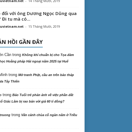
uvietnam.net
-
14 Tháng Mười, 2019
 đổi với ông Dương Ngọc Dũng qua
“ Đi tu mà có...
uvietnam.net
-
15 Tháng Mười, 2019
N HỒI GẦN ĐÂY
ên Cần
trong
Không khí chuẩn bị cho Tọa đàm
học Hoằng pháp Hải ngoại năm 2025 tại Huế
Minh
trong
Mở tranh Phật, cầu an trên bảo tháp
la Tây Thiên
trong
o
Báo Tuổi trẻ phản ảnh về việc phần đất
ổ Giác Lâm bị rao bán với giá 60 tỉ đồng?
trong
truong
Vãn cảnh chùa cổ ngàn năm ở Triều