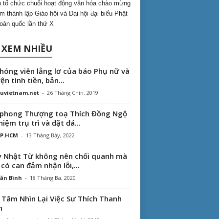
 tổ chức chuỗi hoạt động văn hóa chào mừng
m thành lập Giáo hội và Đại hội đại biểu Phật
toàn quốc lần thứ X
 XEM NHIỀU
hóng viên lẳng lơ của báo Phụ nữ và
ện tình tiền, bản...
uvietnam.net
-
26 Tháng Chín, 2019
phong Thượng toạ Thích Đồng Ngộ
hiệm trụ trì và đặt đá...
TP.HCM
-
13 Tháng Bảy, 2022
 Nhật Từ không nên chối quanh mà
 có can đảm nhận lỗi,...
ăn Bình
-
18 Tháng Ba, 2020
 Tâm Nhìn Lại Việc Sư Thích Thanh
n