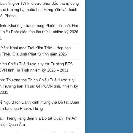
ban Ni giới TW khu vực phía Bắc thăm, cúng
các trường hạ thuộc tỉnh Hưng Yên và thành
ải Phòng
inh: Khai mạc trang trọng Phiên thứ nhất Đại
ại biểu Phật giáo tỉnh lần thứ I, nhiệm kỳ 2026
1
Yên: Khai mạc Trại Kiền Trắc – Họp bạn
 Thiếu Gia đình Phật tử tỉnh năm 2026
hích Chiếu Tuệ được suy cử Trưởng BTS
N tỉnh Hà Tĩnh nhiệm kỳ 2026 – 2031
nh: Thượng tọa Thích Chiếu Tuệ được suy
n Trưởng ban Trị sự GHPGVN tỉnh, nhiệm kỳ
2031
ễ Ngũ Bách Danh kính mừng vía Bồ tát Quán
Âm tại chùa Phước Hưng
ai: Thiêng liêng đêm vía Bồ tát Quán Thế Âm
i viện Quan Âm