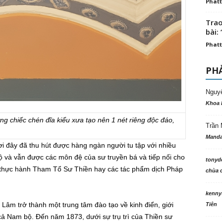
Phatt
Trao
bài: 
Phatt
PHẢ
Nguy
Khoa 
ng chiếc chén đĩa kiểu xưa tạo nên 1 nét riêng độc đáo,
Trần 
Manda
i đây đã thu hút được hàng ngàn người tu tập với nhiều
và vẫn được các môn đệ của sư truyền bá và tiếp nối cho
tonyd
 thực hành Tham Tổ Sư Thiền hay các tác phẩm dịch Pháp
chùa c
kenny
Lâm trở thành một trung tâm đào tạo về kinh điển, giới
Tiên
 cả Nam bộ. Đến năm 1873, dưới sự trụ trì của Thiền sư