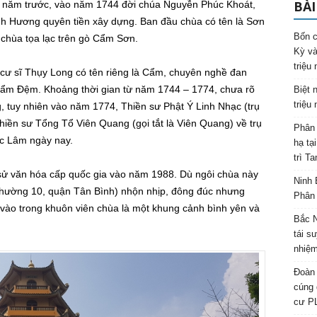
BÀI
00 năm trước, vào năm 1744 đời chúa Nguyễn Phúc Khoát,
h Hương quyên tiền xây dựng. Ban đầu chùa có tên là Sơn
Bốn c
chùa tọa lạc trên gò Cẩm Sơn.
Kỳ và
triệu
 cư sĩ Thụy Long có tên riêng là Cẩm, chuyên nghề đan
Cẩm Đệm. Khoảng thời gian từ năm 1744 – 1774, chưa rõ
Biệt 
triệu
ng, tuy nhiên vào năm 1774, Thiền sư Phật Ý Linh Nhạc (trụ
Thiền sư Tổng Tổ Viên Quang (gọi tắt là Viên Quang) về trụ
Phân 
ác Lâm ngày nay.
hạ tạ
trì T
 sử văn hóa cấp quốc gia vào năm 1988. Dù ngôi chùa này
Ninh 
phường 10, quận Tân Bình) nhộn nhịp, đông đúc nhưng
Phân 
 vào trong khuôn viên chùa là một khung cảnh bình yên và
Bắc N
tái s
nhiệm
Đoàn 
cúng 
cư P