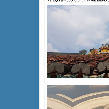
Mái ngói âm dương phủ đầy rêu phong c