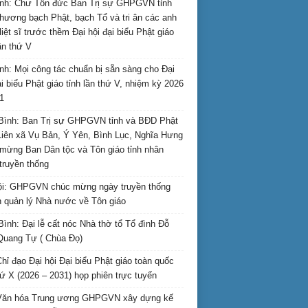
nh: Chư Tôn đức Ban Trị sự GHPGVN tỉnh
hương bạch Phật, bạch Tổ và tri ân các anh
liệt sĩ trước thềm Đại hội đại biểu Phật giáo
lần thứ V
nh: Mọi công tác chuẩn bị sẵn sàng cho Đại
ại biểu Phật giáo tỉnh lần thứ V, nhiệm kỳ 2026
1
Bình: Ban Trị sự GHPGVN tỉnh và BĐD Phật
Liên xã Vụ Bản, Ý Yên, Bình Lục, Nghĩa Hưng
mừng Ban Dân tộc và Tôn giáo tỉnh nhân
truyền thống
i: GHPGVN chúc mừng ngày truyền thống
 quản lý Nhà nước về Tôn giáo
Bình: Đại lễ cất nóc Nhà thờ tổ Tổ đình Đỗ
Quang Tự ( Chùa Đọ)
hỉ đạo Đại hội Đại biểu Phật giáo toàn quốc
hứ X (2026 – 2031) họp phiên trực tuyến
Văn hóa Trung ương GHPGVN xây dựng kế