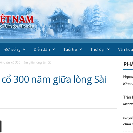
Đời sống
Diễn đàn
Tuổi trẻ
Thời đại
Văn hóa
ôi chùa cổ 300 năm giữa lòng Sài Gòn
PHẢ
 cổ 300 năm giữa lòng Sài
Nguy
Khoa 
Trần 
Manda
tonyd
chùa c