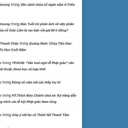
trong
truong
Vãn cảnh chùa cổ ngàn năm ở Triều
trong
truong
Báo Tuổi trẻ phản ảnh về việc phần
ùa cổ Giác Lâm bị rao bán với giá 60 tỉ đồng?
trong
 Thanh Châu
Quảng Ninh. Chùa Tiêu Dao
Tu Học Cuối Năm
trong
o
TP.HCM: “Văn hoá nghi lễ Phật giáo” cần
ệ thuật, khoa học và hợp thời
trong
o
Đừng vô cảm với các thầy trụ trì
trong
o
HT.Thích Bửu Chánh chia sẻ: Kỹ năng dẫn
 trình các lễ hội Phật giáo Nam tông
trong
o
Góp ý với Sư cô Thích Nữ Thanh Tâm