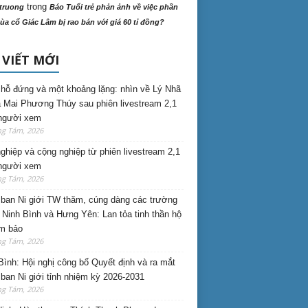
trong
truong
Báo Tuổi trẻ phản ảnh về việc phần
ùa cổ Giác Lâm bị rao bán với giá 60 tỉ đồng?
 VIẾT MỚI
hỗ đứng và một khoảng lặng: nhìn về Lý Nhã
 Mai Phương Thúy sau phiên livestream 2,1
 người xem
ng Tám, 2026
nghiệp và cộng nghiệp từ phiên livestream 2,1
 người xem
ng Tám, 2026
ban Ni giới TW thăm, cúng dàng các trường
i Ninh Bình và Hưng Yên: Lan tỏa tinh thần hộ
am bảo
ng Tám, 2026
Bình: Hội nghị công bố Quyết định và ra mắt
ban Ni giới tỉnh nhiệm kỳ 2026-2031
ng Tám, 2026