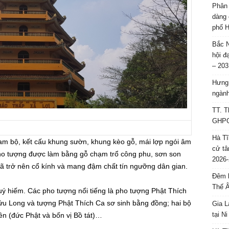
Phân 
dàng 
phố H
Bắc N
hội đ
– 203
Hưng 
ngành
TT. T
GHPGV
Hà Tĩ
am bộ, kết cấu khung sườn, khung kèo gỗ, mái lợp ngói âm
cử tâ
ho tượng được làm bằng gỗ chạm trổ công phu, sơn son
2026-
 đã trở nên cổ kính và mang đậm chất tín ngưỡng dân gian.
Đêm l
Thế 
ý hiếm. Các pho tượng nổi tiếng là pho tượng Phật Thích
ửu Long và tượng Phật Thích Ca sơ sinh bằng đồng; hai bộ
Gia L
tại N
n (đức Phật và bốn vị Bồ tát)…