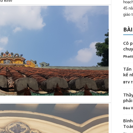
ổ kính
hoạch
45 nă
giáo 
BÀI
Cô p
chuy
Phatt
Tấn 
kế n
BTV 
Thầy
phải
Đào V
Bình
Toà