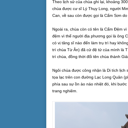
Theo lịch sử của chùa ghi lại, khoảng 3
chùa được cư sĩ Lý Thụy Long, người Min
Can, về sau còn được gọi là Cẩm Sơn do 
Ngoài ra, chùa còn có tên là Cẩm Đệm vì
đệm vì thế người địa phương gọi là ông 
có vị tăng sĩ nào đến làm trụ trì hay khô
trì chùa Từ Ân) đã cử đệ tử của mình là 
trì chùa, đồng thời đổi tên chùa thành Gi
Ngôi chùa được công nhận là Di tích lịch
tọa lạc trên con đường Lạc Long Quân (
phía sau sự ồn ào náo nhiệt đó, khi bước
trang nghiêm.