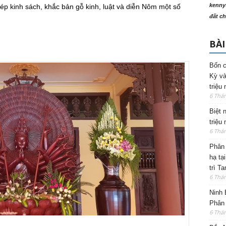
kenny
hép kinh sách, khắc bản gỗ kinh, luật và diễn Nôm một số
đất ch
BÀI
Bốn c
Kỳ và
triệu
6 Thá
Biệt 
triệu
6 Thá
Phân 
hạ tạ
trì T
6 Thá
Ninh 
Phân 
6 Thá