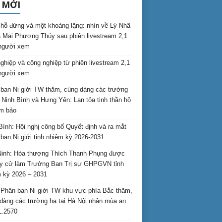
 MỚI
hỗ đứng và một khoảng lặng: nhìn về Lý Nhã
 Mai Phương Thúy sau phiên livestream 2,1
 người xem
nghiệp và cộng nghiệp từ phiên livestream 2,1
 người xem
ban Ni giới TW thăm, cúng dàng các trường
i Ninh Bình và Hưng Yên: Lan tỏa tinh thần hộ
am bảo
Bình: Hội nghị công bố Quyết định và ra mắt
ban Ni giới tỉnh nhiệm kỳ 2026-2031
inh: Hòa thượng Thích Thanh Phụng được
uy cử làm Trưởng Ban Trị sự GHPGVN tỉnh
 kỳ 2026 – 2031
Phân ban Ni giới TW khu vực phía Bắc thăm,
dàng các trường hạ tại Hà Nội nhân mùa an
L.2570