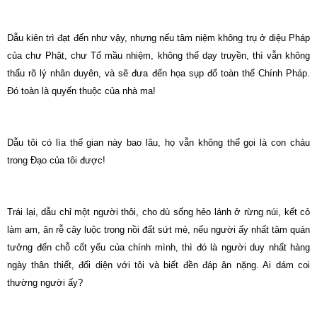
Dẫu kiên trì đạt đến như vậy, nhưng nếu tâm niệm không trụ ở diệu Pháp
của chư Phật, chư Tổ mầu nhiệm, không thể dạy truyền, thì vẫn không
thấu rõ lý nhân duyên, và sẽ đưa đến họa sụp đổ toàn thể Chính Pháp.
Đó toàn là quyến thuộc của nhà ma!
Dẫu tôi có lìa thế gian này bao lâu, họ vẫn không thể gọi là con cháu
trong Đạo của tôi được!
Trái lại, dẫu chỉ một người thôi, cho dù sống hẻo lánh ở rừng núi, kết cỏ
làm am, ăn rễ cây luộc trong nồi đất sứt mẻ, nếu người ấy nhất tâm quán
tưởng đến chỗ cốt yếu của chính mình, thì đó là người duy nhất hàng
ngày thân thiết, đối diện với tôi và biết đền đáp ân nặng. Ai dám coi
thường người ấy?