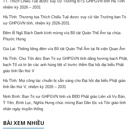
TT. Thích Chiếu Tuệ được suy cử Trưởng BTS GHPGVN tỉnh Hà Tĩnh
nhiệm kỳ 2026 – 2031
Hà Tĩnh: Thượng tọa Thích Chiếu Tuệ được suy cử tân Trưởng ban Trị
sự GHPGVN tỉnh, nhiệm kỳ 2026-2031
Đêm lễ Ngũ Bách Danh kính mừng vía Bồ tát Quán Thế Âm tại chùa
Phước Hưng
Gia Lai: Thiêng liêng đêm vía Bồ tát Quán Thế Âm tại Ni viện Quan Âm
Hà Tĩnh: Chư Tôn đức Ban Trị sự GHPGVN tỉnh dâng hương bạch Phật,
bạch Tổ và tri ân các anh hùng liệt sĩ trước thềm Đại hội đại biểu Phật
giáo tỉnh lần thứ V
Hà Tĩnh: Mọi công tác chuẩn bị sẵn sàng cho Đại hội đại biểu Phật giáo
tỉnh lần thứ V, nhiệm kỳ 2026 – 2031
Ninh Bình: Ban Trị sự GHPGVN tỉnh và BĐD Phật giáo Liên xã Vụ Bản,
Ý Yên, Bình Lục, Nghĩa Hưng chúc mừng Ban Dân tộc và Tôn giáo tỉnh
nhân ngày truyền thống
BÀI XEM NHIỀU