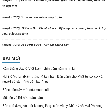
trong
tonydo
TP.HCM: “Văn hoá nghi lễ Phật giáo” cần có nghệ thuật, khoa học
và hợp thời
trong
tonydo
Đừng vô cảm với các thầy trụ trì
trong
tonydo
HT.Thích Bửu Chánh chia sẻ: Kỹ năng dẫn chương trình các lễ hội
Phật giáo Nam tông
trong
tonydo
Góp ý với Sư cô Thích Nữ Thanh Tâm
BÀI MỚI
Rằm tháng Bảy ở Việt Nam, chín trăm năm nhìn lại
Nghi lễ Vu lan (Rằm tháng 7) tại nhà – Bản dành cho Phật tử sơ cơ và
người có cảm tình với đạo Phật
Bông hồng ấy mới sáu mươi tuổi
Mũi tên và lời hứa trăm năm
Bốn chỗ đứng và một khoảng lặng: nhìn về Lý Nhã Kỳ và Mai Phương