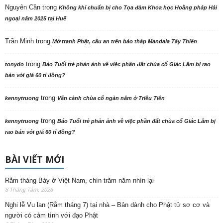
Nguyên Cần
trong
Không khí chuẩn bị cho Tọa đàm Khoa học Hoằng pháp Hải
ngoại năm 2025 tại Huế
Trần Minh
trong
Mở tranh Phật, cầu an trên bảo tháp Mandala Tây Thiên
trong
tonydo
Báo Tuổi trẻ phản ảnh về việc phần đất chùa cổ Giác Lâm bị rao
bán với giá 60 tỉ đồng?
trong
kennytruong
Vãn cảnh chùa cổ ngàn năm ở Triều Tiên
trong
kennytruong
Báo Tuổi trẻ phản ảnh về việc phần đất chùa cổ Giác Lâm bị
rao bán với giá 60 tỉ đồng?
BÀI VIẾT MỚI
Rằm tháng Bảy ở Việt Nam, chín trăm năm nhìn lại
8 Tháng Tám, 2026
Nghi lễ Vu lan (Rằm tháng 7) tại nhà – Bản dành cho Phật tử sơ cơ và
người có cảm tình với đạo Phật