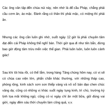
Các ông vân tập đến chùa núi này, nên nhớ là để cầu Pháp, chẳng phải
cầu cơm ăn, áo mặc. Đành rằng có thân thì phải mặc, có miệng thì phải
ăn.
Nhưng các ông cần luôn ghi nhớ, suốt ngày 12 giờ là phải chuyên tâm
đạt đến cái Pháp không thể nghĩ bàn. Thời giờ qua đi như tên bắn, đừng
bao giờ động tâm trừu mến việc thế gian. Phải luôn luôn, luôn luôn cảnh
giác!
Sau khi tôi hóa rồi, có thể lắm, trong hàng Tăng chúng hôm nay, có vị sẽ
có chùa cao viện lớn, phấn chấn khác thường, với những tháp cao,
phòng rộng, kinh sách sơn son thiếp vàng và vô số bản đạo chen chúc
vâng dạ; cũng có những vị khác suốt ngày tụng kinh, trì chú, trường kỳ
tịnh tọa mãi không ngủ; cũng có vị ngày chỉ ăn một bữa, giữ đúng vai
giới, ngày đêm sáu thời chuyên làm công quả, v,v.