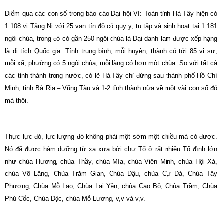
Điểm qua các con số trong báo cáo Đại hội VI: Toàn tỉnh Hà Tây hiện có
1.108 vị Tăng Ni với 25 vạn tín đồ có quy y, tu tập và sinh hoạt tại 1.181
ngôi chùa, trong đó có gần 250 ngôi chùa là Đại danh lam được xếp hạng
là di tích Quốc gia. Tính trung bình, mỗi huyện, thành có tới 85 vị sư;
mỗi xã, phường có 5 ngôi chùa; mỗi làng có hơn một chùa. So với tất cả
các tỉnh thành trong nước, có lẽ Hà Tây chỉ đứng sau thành phố Hồ Chí
Minh, tỉnh Bà Rịa – Vũng Tàu và 1-2 tỉnh thành nữa về một vài con số đó
mà thôi.
Thực lực đó, lực lượng đó không phải một sớm một chiều mà có được.
Nó đã được hàm dưỡng từ xa xưa bởi chư Tổ ở rất nhiều Tổ đình lớn
như chùa Hương, chùa Thầy, chùa Mía, chùa Viên Minh, chùa Hội Xá,
chùa Võ Lăng, Chùa Trăm Gian, Chùa Đậu, chùa Cự Đà, Chùa Tây
Phương, Chùa Mỗ Lao, Chùa Lại Yên, chùa Cao Bộ, Chùa Trầm, Chùa
Phú Cốc, Chùa Dộc, chùa Mỗ Lương, v,v và v,v.