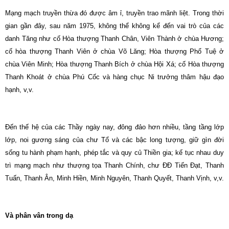
Mạng mạch truyền thừa đó được âm ỉ, truyền trao mãnh liệt. Trong thời
gian gần đây, sau năm 1975, không thể không kể đến vai trò của các
danh Tăng như cố Hòa thượng Thanh Chân, Viên Thành ở chùa Hương;
cố hòa thượng Thanh Viên ở chùa Võ Lăng; Hòa thượng Phổ Tuệ ở
chùa Viên Minh; Hòa thượng Thanh Bích ở chùa Hội Xá; cố Hòa thượng
Thanh Khoát ở chùa Phú Cốc và hàng chục Ni trưởng thâm hậu đạo
hạnh, v,v.
Đến thế hệ của các Thầy ngày nay, đông đảo hơn nhiều, tầng tầng lớp
lớp, noi gương sáng của chư Tổ và các bậc long tượng, giữ gìn đời
sống tu hành phạm hạnh, phép tắc và quy củ Thiền gia; kế tục nhau duy
trì mạng mạch như thượng tọa Thanh Chính, chư ĐĐ Tiến Đạt, Thanh
Tuấn, Thanh Ân, Minh Hiền, Minh Nguyên, Thanh Quyết, Thanh Vịnh, v,v.
Và phân vân trong dạ