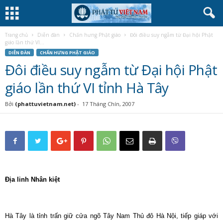
Trang chủ
Diễn đàn
Chấn hưng Phật giáo
Đôi điều suy ngẫm từ Đại hội Phật
giáo lần thứ VI...
DIỄN ĐÀN
CHẤN HƯNG PHẬT GIÁO
Đôi điều suy ngẫm từ Đại hội Phật
giáo lần thứ VI tỉnh Hà Tây
Bởi
(phattuvietnam.net)
-
17 Tháng Chín, 2007
Địa linh Nhân kiệt
Hà Tây là tỉnh trấn giữ cửa ngõ Tây Nam Thủ đô Hà Nội, tiếp giáp với