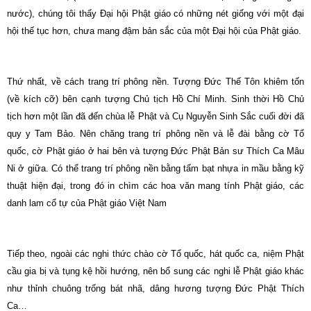
nước), chúng tôi thấy Đại hội Phật giáo có những nét giống với một đại
hội thế tục hơn, chưa mang đậm bản sắc của một Đại hội của Phật giáo.
Thứ nhất, về cách trang trí phông nền. Tượng Đức Thế Tôn khiêm tốn
(về kích cỡ) bên cạnh tượng Chủ tịch Hồ Chí Minh. Sinh thời Hồ Chủ
tịch hơn một lần đã đến chùa lễ Phật và Cụ Nguyễn Sinh Sắc cuối đời đã
quy y Tam Bảo. Nên chăng trang trí phông nền và lễ đài bằng cờ Tổ
quốc, cờ Phật giáo ở hai bên và tượng Đức Phật Bản sư Thích Ca Mâu
Ni ở giữa. Có thể trang trí phông nền bằng tấm bạt nhựa in mầu bằng kỹ
thuật hiện đại, trong đó in chìm các hoa văn mang tính Phật giáo, các
danh lam cổ tự của Phật giáo Việt Nam
Tiếp theo, ngoài các nghi thức chào cờ Tổ quốc, hát quốc ca, niệm Phật
cầu gia bị và tụng kệ hồi hướng, nên bổ sung các nghi lễ Phật giáo khác
như thỉnh chuông trống bát nhã, dâng hương tượng Đức Phật Thích
Ca…