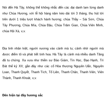
Nói đến Hà Tây, không thể không nhắc đến các đại danh lam lừng danh
như Chùa Hương, với lễ hội hàng năm kéo dài tới 3 tháng, thu hút tới
trên dưới 1 triệu lượt khách hành hương; chùa Thầy – Sài Sơn, Chùa
Tây Phương, Chùa Mía, Chùa Đậu, Chùa Trăm Gian, Chùa Viên Minh,
chùa Hội Xá, v,v.
Địa linh nhân kiệt, người nương vào cảnh mà tu; cảnh nhờ người mà
được điểm tô và phát tiết tinh hoa. Hà Tây là cảnh mà nhiều danh Tăng
đã tu chứng. Xa xưa như thiền sư Bảo Giám, Tín Học, Đạo Hạnh, Trì
Bát thế kỷ XII; gần đây như các cố Hòa thượng Nguyên Uẩn, Nguyên
Loan, Thanh Quyết, Thanh Tích, Tố Liên, Thanh Chân, Thanh Viên, Viên
Thành, Thanh Khoát, v,v.
Đến hiện tại đầy hương sắc