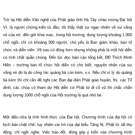
Trở lại Hội diễn Văn nghệ của Phật giáo tỉnh Hà Tây chào mừng Đại hội
VI, là người chứng kiến từ đầu, tôi thấy thật sự ngạc nhiên về sự vắng
vẻ của nó. đến giờ khai mạc, trong hội trường, dung lượng khoảng 1.000
chỗ ngồi, chỉ có khoảng 300 người, chủ yếu là Ban giám khảo, ban tổ
chức và diễn viên. Về sau có đông hơn nhưng không phải là một hội diễn
có tính chất quần chúng. Đến lúc đọc báo cáo tổng kết, ĐĐ Thích Minh
Hiền – trưởng ban tổ chức hội diễn có cho biết, nguyên nhân của sự
vắng vẻ đó là do công tác quảng bá còn kém, v,v. Nếu chỉ vì lý do quảng
bá kém thì chỉ cần đề nghị các Ban đại diện Phật giáo huyện, thị, các Tổ
đình, các chùa có tham dự Hội diễn cử Phật tử đi cổ vũ thì chắc chắn
dung lượng 1000 chỗ ngồi của Hội trường là quá nhỏ bé.
Một điều nữa là tính hình thức của Đại hội. Chương trình của đại hội có
kịch bản chặt chẽ, tuy nhiên vai trò của đại biểu Tăng Ni, Phật tử rất thụ
động, chỉ ngồi nghe. Việc trao đổi, đóng góp ý kiến vào chương trình