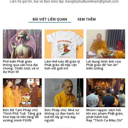
Liên hệ gửi tin, bài về Ban biên tập:
trangtinphattuvietnam@gmail.com
BÀI VIẾT LIÊN QUAN
XEM THÊM
Phổ biến Phật giáo
Làm thế nào để giáo lý
Lợi dụng hình ảnh của
thông qua văn hóa đại
Phật giáo dễ tiếp cận
Phật giáo để “xin ăn”
chúng: Chiến lược và ví
hơn với giới trẻ
biến tướng
dụ thực tế
Đức Đệ Tam Pháp chủ
Đức Pháp chủ: Nhà sư
Nhóm rapper sám hối
Thích Phổ Tuệ: Tăng già
không có đạo hạnh, trí
khi xúc phạm Phật giáo,
hòa hợp là nền tảng để
tuệ thì lấy gì mà dạy
phát hành bài
xương minh PGVN
người
Rap “Thích Ca Mâu Chí”