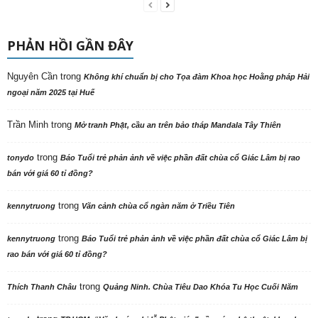
PHẢN HỒI GẦN ĐÂY
Nguyên Cần
trong
Không khí chuẩn bị cho Tọa đàm Khoa học Hoằng pháp Hải
ngoại năm 2025 tại Huế
Trần Minh
trong
Mở tranh Phật, cầu an trên bảo tháp Mandala Tây Thiên
trong
tonydo
Báo Tuổi trẻ phản ảnh về việc phần đất chùa cổ Giác Lâm bị rao
bán với giá 60 tỉ đồng?
trong
kennytruong
Vãn cảnh chùa cổ ngàn năm ở Triều Tiên
trong
kennytruong
Báo Tuổi trẻ phản ảnh về việc phần đất chùa cổ Giác Lâm bị
rao bán với giá 60 tỉ đồng?
trong
Thích Thanh Châu
Quảng Ninh. Chùa Tiêu Dao Khóa Tu Học Cuối Năm