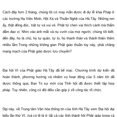
Cách đây hơn 2 tháng, chúng tôi có may mắn được đi dự lễ khai Pháp ở
các trường Hạ Viên Minh, Hội Xá và Thuần Nghệ của Hà Tây. Những nơi
ấy, thật đông đúc, trật tự và vui vẻ. Phật tử chen vai thích cánh mà thấm
đẫm đạo vị. Nhìn vào ánh mắt và nụ cười của mọi người, chúng tôi biết,
đến đây, họ là chủ, họ tự quản, tự lo, họ thanh thản và thánh thiện thêm
nhiều lắm.Trong những không gian Phật giáo thuần túy này, phải chăng
mạng mạch của Phật giáo được lưu chuyển?
Đại hội VI của Phật giáo Hà Tây đã bế mạc. Chương trình dự kiến đã
hoàn thành, phương hướng và nhiệm vụ hoạt động của 5 năm tới đã
được thông qua; Ban Trị sự mới của Tỉnh hội đã được thiết lập hợp
pháp. Tuy nhiên, cũng có đôi điều cần góp ý về công tác tổ chức.
Dịp này, về Trung tâm Văn hóa thông tin của tỉnh Hà Tây xem Đại hội đại
biểu lần thứ VI, (và có lẽ là ở tất cả các tỉnh thành hội Phật giáo trong cả