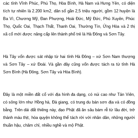
các tỉnh Vĩnh Phúc, Phú Thọ, Hòa Bình, Hà Nam và Hưng Yên, có diện
tích tự nhiên là 2.200 km2, dân số gần 2,5 triệu người, gồm 12 huyện là
Ba Vì, Chương Mỹ, Đan Phượng, Hoài Đức, Mỹ Đức, Phú Xuyên, Phúc
Thọ, Quốc Oai, Thạch Thất, Thanh Oai, Thường Tín, Ứng Hòa và 2 thị
xã cổ mới được nâng cấp lên thành phố trẻ là Hà Đông và Sơn Tây.
Hà Tây vốn được sát nhập từ hai tỉnh Hà Đông – xứ Sơn Nam thượng
và Sơn Tây – xứ Đoài. Và gần đây cũng vốn được tách ra từ tỉnh Hà
Sơn Bình (Hà Đông, Sơn Tây và Hòa Bình).
Đây là một miền đất cổ với địa hình đa dạng, có núi cao như Tản Viên,
có sông lớn như Hồng hà, Đà giang, có trung du bán sơn địa và có đồng
bằng. Trên dải đất thiêng này, đạo Phật đã ăn sâu bám rễ từ lâu đời, trở
thành máu thịt, hòa quyện không thể tách rời với nhân dân, những người
thuần hậu, chăm chỉ, nhiều nghề và mộ Phật.