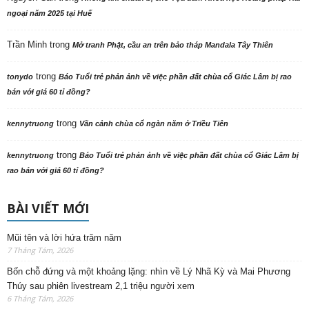
ngoại năm 2025 tại Huế
Trần Minh
trong
Mở tranh Phật, cầu an trên bảo tháp Mandala Tây Thiên
trong
tonydo
Báo Tuổi trẻ phản ảnh về việc phần đất chùa cổ Giác Lâm bị rao
bán với giá 60 tỉ đồng?
trong
kennytruong
Vãn cảnh chùa cổ ngàn năm ở Triều Tiên
trong
kennytruong
Báo Tuổi trẻ phản ảnh về việc phần đất chùa cổ Giác Lâm bị
rao bán với giá 60 tỉ đồng?
BÀI VIẾT MỚI
Mũi tên và lời hứa trăm năm
7 Tháng Tám, 2026
Bốn chỗ đứng và một khoảng lặng: nhìn về Lý Nhã Kỳ và Mai Phương
Thúy sau phiên livestream 2,1 triệu người xem
6 Tháng Tám, 2026