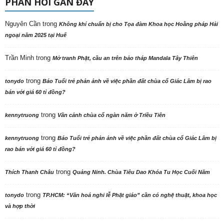
PHẢN HỒI GẦN ĐÂY
Nguyên Cần
trong
Không khí chuẩn bị cho Tọa đàm Khoa học Hoằng pháp Hải
ngoại năm 2025 tại Huế
Trần Minh
trong
Mở tranh Phật, cầu an trên bảo tháp Mandala Tây Thiên
trong
tonydo
Báo Tuổi trẻ phản ảnh về việc phần đất chùa cổ Giác Lâm bị rao
bán với giá 60 tỉ đồng?
trong
kennytruong
Vãn cảnh chùa cổ ngàn năm ở Triều Tiên
trong
kennytruong
Báo Tuổi trẻ phản ảnh về việc phần đất chùa cổ Giác Lâm bị
rao bán với giá 60 tỉ đồng?
trong
Thích Thanh Châu
Quảng Ninh. Chùa Tiêu Dao Khóa Tu Học Cuối Năm
trong
tonydo
TP.HCM: “Văn hoá nghi lễ Phật giáo” cần có nghệ thuật, khoa học
và hợp thời