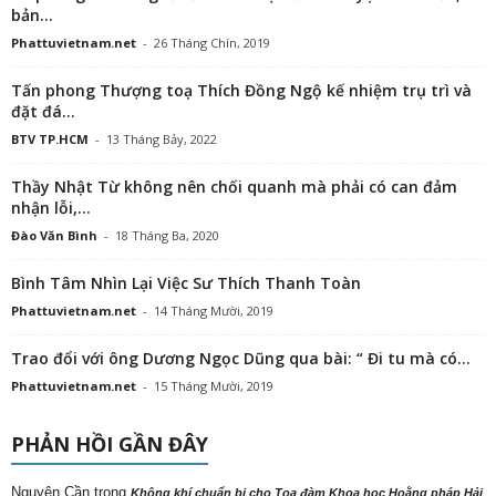
bản...
Phattuvietnam.net
-
26 Tháng Chín, 2019
Tấn phong Thượng toạ Thích Đồng Ngộ kế nhiệm trụ trì và
đặt đá...
BTV TP.HCM
-
13 Tháng Bảy, 2022
Thầy Nhật Từ không nên chối quanh mà phải có can đảm
nhận lỗi,...
Đào Văn Bình
-
18 Tháng Ba, 2020
Bình Tâm Nhìn Lại Việc Sư Thích Thanh Toàn
Phattuvietnam.net
-
14 Tháng Mười, 2019
Trao đổi với ông Dương Ngọc Dũng qua bài: “ Đi tu mà có...
Phattuvietnam.net
-
15 Tháng Mười, 2019
PHẢN HỒI GẦN ĐÂY
Nguyên Cần
trong
Không khí chuẩn bị cho Tọa đàm Khoa học Hoằng pháp Hải