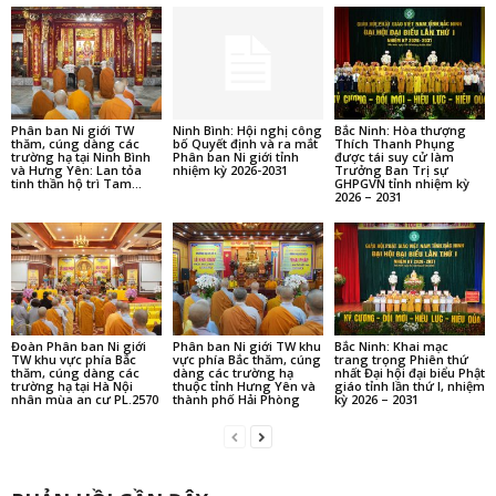
Phân ban Ni giới TW
Ninh Bình: Hội nghị công
Bắc Ninh: Hòa thượng
thăm, cúng dàng các
bố Quyết định và ra mắt
Thích Thanh Phụng
trường hạ tại Ninh Bình
Phân ban Ni giới tỉnh
được tái suy cử làm
và Hưng Yên: Lan tỏa
nhiệm kỳ 2026-2031
Trưởng Ban Trị sự
tinh thần hộ trì Tam...
GHPGVN tỉnh nhiệm kỳ
2026 – 2031
Đoàn Phân ban Ni giới
Phân ban Ni giới TW khu
Bắc Ninh: Khai mạc
TW khu vực phía Bắc
vực phía Bắc thăm, cúng
trang trọng Phiên thứ
thăm, cúng dàng các
dàng các trường hạ
nhất Đại hội đại biểu Phật
trường hạ tại Hà Nội
thuộc tỉnh Hưng Yên và
giáo tỉnh lần thứ I, nhiệm
nhân mùa an cư PL.2570
thành phố Hải Phòng
kỳ 2026 – 2031