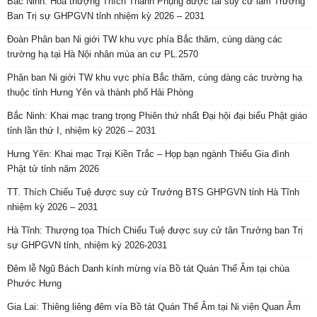
Bắc Ninh: Hòa thượng Thích Thanh Phụng được tái suy cử làm Trưởng
Ban Trị sự GHPGVN tỉnh nhiệm kỳ 2026 – 2031
Đoàn Phân ban Ni giới TW khu vực phía Bắc thăm, cúng dàng các
trường hạ tại Hà Nội nhân mùa an cư PL.2570
Phân ban Ni giới TW khu vực phía Bắc thăm, cúng dàng các trường hạ
thuộc tỉnh Hưng Yên và thành phố Hải Phòng
Bắc Ninh: Khai mạc trang trọng Phiên thứ nhất Đại hội đại biểu Phật giáo
tỉnh lần thứ I, nhiệm kỳ 2026 – 2031
Hưng Yên: Khai mạc Trại Kiền Trắc – Họp bạn ngành Thiếu Gia đình
Phật tử tỉnh năm 2026
TT. Thích Chiếu Tuệ được suy cử Trưởng BTS GHPGVN tỉnh Hà Tĩnh
nhiệm kỳ 2026 – 2031
Hà Tĩnh: Thượng tọa Thích Chiếu Tuệ được suy cử tân Trưởng ban Trị
sự GHPGVN tỉnh, nhiệm kỳ 2026-2031
Đêm lễ Ngũ Bách Danh kính mừng vía Bồ tát Quán Thế Âm tại chùa
Phước Hưng
Gia Lai: Thiêng liêng đêm vía Bồ tát Quán Thế Âm tại Ni viện Quan Âm