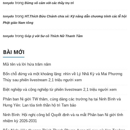
trong
tonydo
Đừng vô cảm với các thầy trụ trì
trong
tonydo
HT.Thích Bửu Chánh chia sẻ: Kỹ năng dẫn chương trình các lễ hội
Phật giáo Nam tông
trong
tonydo
Góp ý với Sư cô Thích Nữ Thanh Tâm
BÀI MỚI
Mũi tên và lời hứa trăm năm
Bốn chỗ đứng và một khoảng lặng: nhìn về Lý Nhã Kỳ và Mai Phương
Thúy sau phiên livestream 2,1 triệu người xem
Biệt nghiệp và cộng nghiệp từ phiên livestream 2,1 triệu người xem
Phân ban Ni giới TW thăm, cúng dàng các trường hạ tại Ninh Bình và
Hưng Yên: Lan tỏa tinh thần hộ trì Tam bảo
Ninh Bình: Hội nghị công bố Quyết định và ra mắt Phân ban Ni giới tỉnh
nhiệm kỳ 2026-2031