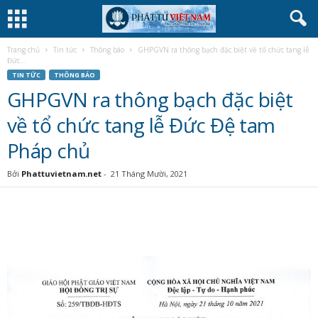
Trang chủ
Tin tức
Thông báo
GHPGVN ra thông bạch đặc biệt về tổ chức tang lễ
Đức...
TIN TỨC
THÔNG BÁO
GHPGVN ra thông bạch đặc biệt
về tổ chức tang lễ Đức Đệ tam
Pháp chủ
Bởi
Phattuvietnam.net
-
21 Tháng Mười, 2021