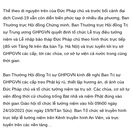
Thể theo di nguyện trên của Đức Pháp chủ và trước bối cảnh đại
dịch Covid-19 vẫn còn diễn biến phức tạp ở nhiều địa phương, Ban
Thường trực Hội đồng Chứng minh, Ban Thường trực Hội đồng Trị
sự Trung ương GHPGVN quyết định tổ chức Lễ truy điệu tưởng
niệm và Lễ nhập bảo tháp Đức Pháp chủ theo hình thức trực tiếp
(đối với Tăng Ni trên địa bàn Tp. Hà Nội) và trực tuyến tới trụ sở
GHPGVN các cấp, tới các chùa, cơ sở tự viện cả nước trong cùng
thời gian.
Ban Thường Hội đồng Trị sự GHPGVN kính đề nghị Ban Trị sự
GHPGVN các cấp treo Phật kỳ rủ, thiết lập hương án, di ảnh của
Đức Pháp chủ và tổ chức tưởng niệm tại trụ sở. Các chùa, cơ sở tự
viện đồng thời cử chuông trống Bát nhã và niệm Phật đúng vào
thời gian Giáo hội tổ chức lễ tưởng niệm vào hồi 09h00 ngày
24/10/2021 (tức ngày 19/9/Tân Sửu). Ban Tổ chức sẽ truyền hình
trực tiếp lễ tưởng niệm trên Kênh truyền hình An Viên, và trực
tuyến trên các nền tảng…