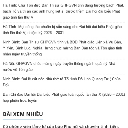
Hà Tĩnh: Chư Tôn đức Ban Trị sự GHPGVN tỉnh dâng hương bạch Phật,
bạch Tổ và tri ân các anh hùng liệt sĩ trước thềm Đại hội đại biểu Phật
giáo tỉnh lần thứ V
Hà Tĩnh: Mọi công tác chuẩn bị sẵn sàng cho Đại hội đại biểu Phật giáo
tỉnh lần thứ V, nhiệm kỳ 2026 – 2031
Ninh Bình: Ban Trị sự GHPGVN tỉnh và BĐD Phật giáo Liên xã Vụ Bản,
Ý Yên, Bình Lục, Nghĩa Hưng chúc mừng Ban Dân tộc và Tôn giáo tỉnh
nhân ngày truyền thống
Hà Nội: GHPGVN chúc mừng ngày truyền thống ngành quản lý Nhà
nước về Tôn giáo
Ninh Bình: Đại lễ cất nóc Nhà thờ tổ Tổ đình Đỗ Linh Quang Tự ( Chùa
Đọ)
Ban Chỉ đạo Đại hội Đại biểu Phật giáo toàn quốc lần thứ X (2026 – 2031)
họp phiên trực tuyến
BÀI XEM NHIỀU
Cô phóng viên lẳng lơ của báo Phụ nữ và chuyện tình tiền,