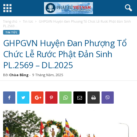
Trang chủ
Tin tức
GHPGVN Huyện Đan Phượng Tổ Chức Lễ Rước Phật Đản Sinh
PL.2569...
TIN TỨC
GHPGVN Huyện Đan Phượng Tổ
Chức Lễ Rước Phật Đản Sinh
PL.2569 – DL.2025
Bởi
Chùa Bằng
-
9 Tháng Năm, 2025