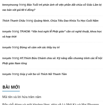
trong
kennytruong
Báo Tuổi trẻ phản ảnh về việc phần đất chùa cổ Giác Lâm bị
rao bán với giá 60 tỉ đồng?
trong
Thích Thanh Châu
Quảng Ninh. Chùa Tiêu Dao Khóa Tu Học Cuối Năm
trong
tonydo
TP.HCM: “Văn hoá nghi lễ Phật giáo” cần có nghệ thuật, khoa học
và hợp thời
trong
tonydo
Đừng vô cảm với các thầy trụ trì
trong
tonydo
HT.Thích Bửu Chánh chia sẻ: Kỹ năng dẫn chương trình các lễ hội
Phật giáo Nam tông
trong
tonydo
Góp ý với Sư cô Thích Nữ Thanh Tâm
BÀI MỚI
Mũi tên và lời hứa trăm năm
Bốn chỗ đứng và một khoảng lặng: nhìn về Lý Nhã Kỳ và Mai Phương