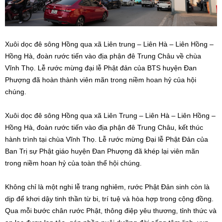
Xuôi dọc đê sông Hồng qua xã Liên trung – Liên Hà – Liên Hồng –
Hồng Hà, đoàn rước tiến vào địa phận đê Trung Châu về chùa
Vĩnh Thọ. Lễ rước mừng đại lễ Phật đản của BTS huyện Đan
Phượng đã hoàn thành viên mãn trong niềm hoan hỷ của hội
chúng.
Xuôi dọc đê sông Hồng qua xã Liên Trung – Liên Hà – Liên Hồng –
Hồng Hà, đoàn rước tiến vào địa phận đê Trung Châu, kết thúc
hành trình tại chùa Vĩnh Thọ. Lễ rước mừng Đại lễ Phật Đản của
Ban Trị sự Phật giáo huyện Đan Phượng đã khép lại viên mãn
trong niềm hoan hỷ của toàn thể hội chúng.
Không chỉ là một nghi lễ trang nghiêm, rước Phật Đản sinh còn là
dịp để khơi dậy tinh thần từ bi, trí tuệ và hòa hợp trong cộng đồng.
Qua mỗi bước chân rước Phật, thông điệp yêu thương, tỉnh thức và