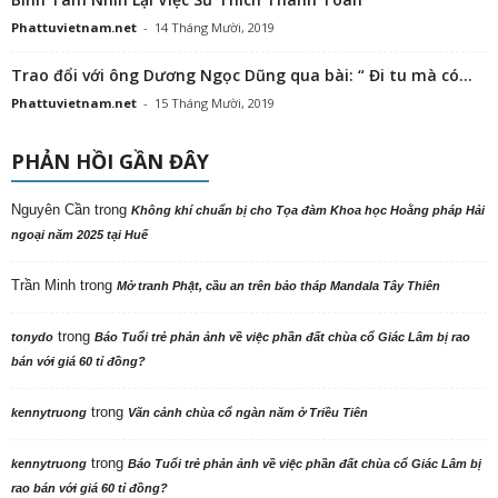
Phattuvietnam.net
-
14 Tháng Mười, 2019
Trao đổi với ông Dương Ngọc Dũng qua bài: “ Đi tu mà có...
Phattuvietnam.net
-
15 Tháng Mười, 2019
PHẢN HỒI GẦN ĐÂY
Nguyên Cần
trong
Không khí chuẩn bị cho Tọa đàm Khoa học Hoằng pháp Hải
ngoại năm 2025 tại Huế
Trần Minh
trong
Mở tranh Phật, cầu an trên bảo tháp Mandala Tây Thiên
trong
tonydo
Báo Tuổi trẻ phản ảnh về việc phần đất chùa cổ Giác Lâm bị rao
bán với giá 60 tỉ đồng?
trong
kennytruong
Vãn cảnh chùa cổ ngàn năm ở Triều Tiên
trong
kennytruong
Báo Tuổi trẻ phản ảnh về việc phần đất chùa cổ Giác Lâm bị
rao bán với giá 60 tỉ đồng?