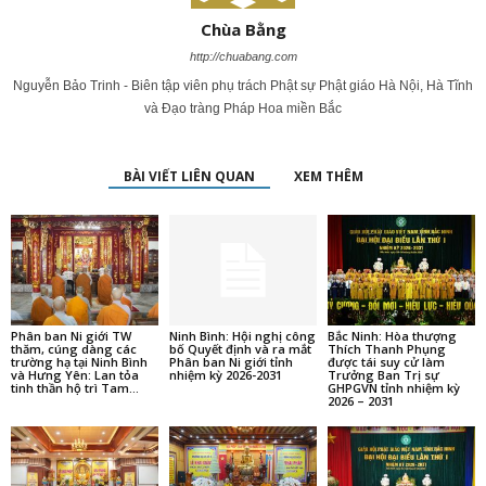
Chùa Bằng
http://chuabang.com
Nguyễn Bảo Trinh - Biên tập viên phụ trách Phật sự Phật giáo Hà Nội, Hà Tĩnh
và Đạo tràng Pháp Hoa miền Bắc
BÀI VIẾT LIÊN QUAN
XEM THÊM
Phân ban Ni giới TW
Ninh Bình: Hội nghị công
Bắc Ninh: Hòa thượng
thăm, cúng dàng các
bố Quyết định và ra mắt
Thích Thanh Phụng
trường hạ tại Ninh Bình
Phân ban Ni giới tỉnh
được tái suy cử làm
và Hưng Yên: Lan tỏa
nhiệm kỳ 2026-2031
Trưởng Ban Trị sự
tinh thần hộ trì Tam...
GHPGVN tỉnh nhiệm kỳ
2026 – 2031