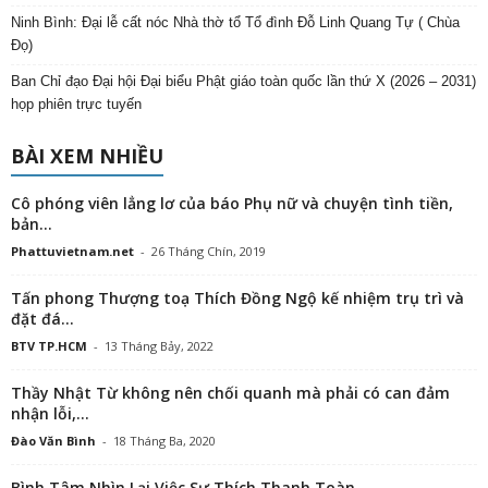
Ninh Bình: Đại lễ cất nóc Nhà thờ tổ Tổ đình Đỗ Linh Quang Tự ( Chùa
Đọ)
Ban Chỉ đạo Đại hội Đại biểu Phật giáo toàn quốc lần thứ X (2026 – 2031)
họp phiên trực tuyến
BÀI XEM NHIỀU
Cô phóng viên lẳng lơ của báo Phụ nữ và chuyện tình tiền,
bản...
Phattuvietnam.net
-
26 Tháng Chín, 2019
Tấn phong Thượng toạ Thích Đồng Ngộ kế nhiệm trụ trì và
đặt đá...
BTV TP.HCM
-
13 Tháng Bảy, 2022
Thầy Nhật Từ không nên chối quanh mà phải có can đảm
nhận lỗi,...
Đào Văn Bình
-
18 Tháng Ba, 2020
Bình Tâm Nhìn Lại Việc Sư Thích Thanh Toàn