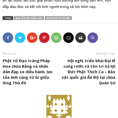
an lạc được lan tỏa, góp phần nuôi dưỡng đời sống tâm linh, vun
đắp đạo đức và kết nối tình người trong xã hội hôm nay.
TAGS
ĐẠI LỄ PHẬT ĐẢN 2025
GHPGVN TP HÀ NỘI
Bài trước
Bài tiếp theo
Phật tử Đạo tràng Pháp
Hội nghị triển khai Đại lễ
Hoa chùa Bằng và nhân
cung rước và tôn trí Xá lợi
dân đạp xe diễu hành, lan
Đức Phật Thích Ca – Bảo
tỏa ánh sáng từ bi giữa
vật quốc gia Ấn Độ tại chùa
lòng Thủ đô
Quán Sứ