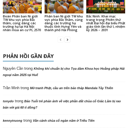
Đoàn Phân ban Ni giới
Phân ban Ni giới TW khu
Bắc Ninh: Khai mạc
TW khu vực phía Bắc
vực phía Bắc thăm, cúng
trang trọng Phiên thứ
thăm, cúng dàng các
dàng các trường hạ
nhất Đại hội đại biểu Phật
trường hạ tại Hà Nội
thuộc tỉnh Hưng Yên và
giáo tỉnh lần thứ I, nhiệm
nhân mùa an cư PL.2570
thành phố Hải Phòng
kỳ 2026 – 2031
PHẢN HỒI GẦN ĐÂY
Nguyên Cần
trong
Không khí chuẩn bị cho Tọa đàm Khoa học Hoằng pháp Hải
ngoại năm 2025 tại Huế
Trần Minh
trong
Mở tranh Phật, cầu an trên bảo tháp Mandala Tây Thiên
trong
tonydo
Báo Tuổi trẻ phản ảnh về việc phần đất chùa cổ Giác Lâm bị rao
bán với giá 60 tỉ đồng?
trong
kennytruong
Vãn cảnh chùa cổ ngàn năm ở Triều Tiên