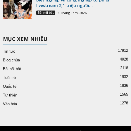
livestream 2,1 triệu người...
Bài nổi bật
6 Tháng Tám, 2026
MỤC XEM NHIỀU
17912
Tin tức
4928
Blog chùa
2118
Bài nổi bật
1932
Tuổi trẻ
1836
Quốc tế
1565
Từ thiện
1278
Văn hóa