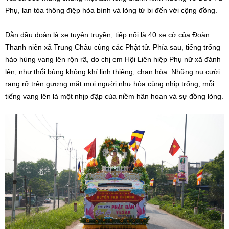
Phụ, lan tỏa thông điệp hòa bình và lòng từ bi đến với cộng đồng.
Dẫn đầu đoàn là xe tuyên truyền, tiếp nối là 40 xe cờ của Đoàn
Thanh niên xã Trung Châu cùng các Phật tử. Phía sau, tiếng trống
hào hùng vang lên rộn rã, do chị em Hội Liên hiệp Phụ nữ xã đánh
lên, như thổi bùng không khí linh thiêng, chan hòa. Những nụ cười
rạng rỡ trên gương mặt mọi người như hòa cùng nhịp trống, mỗi
tiếng vang lên là một nhịp đập của niềm hân hoan và sự đồng lòng.