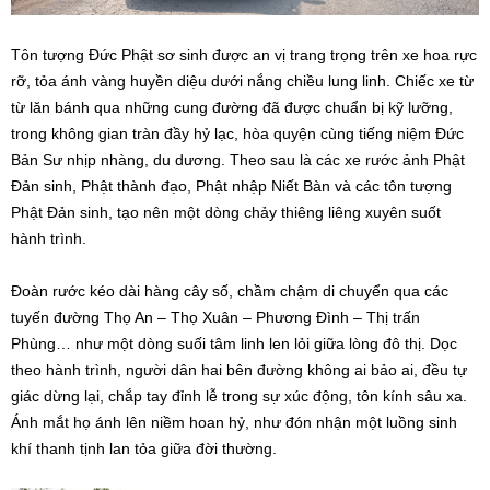
Tôn tượng Đức Phật sơ sinh được an vị trang trọng trên xe hoa rực
rỡ, tỏa ánh vàng huyền diệu dưới nắng chiều lung linh. Chiếc xe từ
từ lăn bánh qua những cung đường đã được chuẩn bị kỹ lưỡng,
trong không gian tràn đầy hỷ lạc, hòa quyện cùng tiếng niệm Đức
Bản Sư nhịp nhàng, du dương. Theo sau là các xe rước ảnh Phật
Đản sinh, Phật thành đạo, Phật nhập Niết Bàn và các tôn tượng
Phật Đản sinh, tạo nên một dòng chảy thiêng liêng xuyên suốt
hành trình.
Đoàn rước kéo dài hàng cây số, chầm chậm di chuyển qua các
tuyến đường Thọ An – Thọ Xuân – Phương Đình – Thị trấn
Phùng… như một dòng suối tâm linh len lỏi giữa lòng đô thị. Dọc
theo hành trình, người dân hai bên đường không ai bảo ai, đều tự
giác dừng lại, chắp tay đỉnh lễ trong sự xúc động, tôn kính sâu xa.
Ánh mắt họ ánh lên niềm hoan hỷ, như đón nhận một luồng sinh
khí thanh tịnh lan tỏa giữa đời thường.