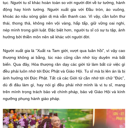
tục. Người tu sĩ khác hoàn toàn so với người đời về tư tưởng, hành
động hay hình tướng. Người xuất gia với Đầu tròn, áo vuông,
khoác áo nâu sòng giản dị mà vẫn thanh cao. Vì vậy, cần luôn thư
thái, thong thả, không nên vội vàng, hấp tấp, giữ vững oai nghi,
nép mình trong giới luật. Đặc biệt hơn, người tu sĩ có sự tu tập, ảnh
hưởng bởi thiền môn nên sẽ khác với người đời.
Người xuất gia là “Xuất ra Tam giới, vượt qua luân hồi”, vì vậy cao
thượng không ai bằng, lúc nào cũng cần nhớ tùy duyên mà bất
biến. Qua đây, Hòa thượng răn dạy các giới tử làm bất cứ việc gì
đều phải luôn nhớ tới Đức Phật và Giáo Hội. Tu sĩ mà bị lên án là bị
ảnh hưởng tới Đức Phật. Tất cả các Giới tử cần nhớ tới chữ “Đức”,
dù đi đâu làm gì, hay nói gì đều phải nhớ mình là vị tu sĩ, mang
trên mình trọng trách bảo vệ chính pháp, bảo vệ Giáo Hội và kính
ngưỡng phụng hành giáo pháp.