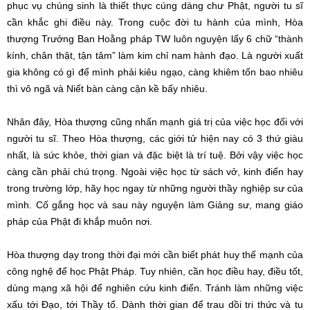
phục vụ chúng sinh là thiết thực cúng dàng chư Phật, người tu sĩ
cần khắc ghi điều này. Trong cuộc đời tu hành của mình, Hòa
thượng Trưởng Ban Hoằng pháp TW luôn nguyện lấy 6 chữ “thành
kính, chân thật, tận tâm” làm kim chỉ nam hành đạo. Là người xuất
gia không có gì để mình phải kiêu ngạo, càng khiêm tốn bao nhiêu
thì vô ngã và Niết bàn càng cận kề bấy nhiêu.
Nhân đây, Hòa thượng cũng nhấn mạnh giá trị của việc học đối với
người tu sĩ. Theo Hòa thượng, các giới tử hiện nay có 3 thứ giàu
nhất, là sức khỏe, thời gian và đặc biệt là trí tuệ. Bởi vậy việc học
càng cần phải chú trọng. Ngoài việc học từ sách vở, kinh điển hay
trong trường lớp, hãy học ngay từ những người thầy nghiệp sư của
mình. Cố gắng học và sau này nguyện làm Giảng sư, mang giáo
pháp của Phật đi khắp muôn nơi.
Hòa thượng dạy trong thời đại mới cần biết phát huy thế mạnh của
công nghệ để học Phật Pháp. Tuy nhiên, cần học điều hay, điều tốt,
dùng mạng xã hội để nghiên cứu kinh điển. Tránh làm những việc
xấu tới Đạo, tới Thầy tổ. Dành thời gian để trau dồi tri thức và tu