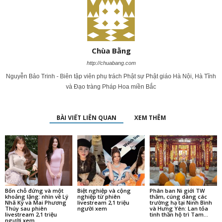
Chùa Bằng
http://chuabang.com
Nguyễn Bảo Trinh - Biên tập viên phụ trách Phật sự Phật giáo Hà Nội, Hà Tĩnh
và Đạo tràng Pháp Hoa miền Bắc
BÀI VIẾT LIÊN QUAN
XEM THÊM
Bốn chỗ đứng và một
Biệt nghiệp và cộng
Phân ban Ni giới TW
khoảng lặng: nhìn về Lý
nghiệp từ phiên
thăm, cúng dàng các
Nhã Kỳ và Mai Phương
livestream 2,1 triệu
trường hạ tại Ninh Bình
Thúy sau phiên
người xem
và Hưng Yên: Lan tỏa
livestream 2,1 triệu
tinh thần hộ trì Tam...
người xem