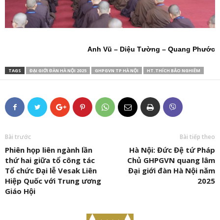
Anh Vũ – Diệu Tường – Quang Phước
TAGS
ĐẠI GIỚI ĐÀN HÀ NỘI 2025
GHPGVN TP HÀ NỘI
HT.THÍCH BẢO NGHIÊM
Bài trước
Bài tiếp theo
Phiên họp liên ngành lần
Hà Nội: Đức Đệ tứ Pháp
thứ hai giữa tổ công tác
Chủ GHPGVN quang lâm
Tổ chức Đại lễ Vesak Liên
Đại giới đàn Hà Nội năm
Hiệp Quốc với Trung ương
2025
Giáo Hội