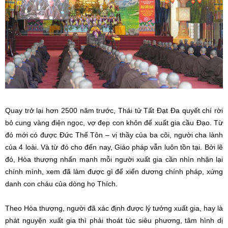
Quay trở lại hơn 2500 năm trước, Thái tử Tất Đạt Đa quyết chí rời
bỏ cung vàng điện ngọc, vợ đẹp con khôn để xuất gia cầu Đạo. Từ
đó mới có được Đức Thế Tôn – vị thầy của ba cõi, người cha lành
của 4 loài. Và từ đó cho đến nay, Giáo pháp vẫn luôn tồn tại. Bởi lẽ
đó, Hòa thượng nhấn mạnh mỗi người xuất gia cần nhìn nhận lại
chính mình, xem đã làm được gì để xiển dương chính pháp, xứng
danh con cháu của dòng họ Thích.
Theo Hòa thượng, người đã xác định được lý tưởng xuất gia, hay là
phát nguyện xuất gia thì phải thoát túc siêu phương, tâm hình dị