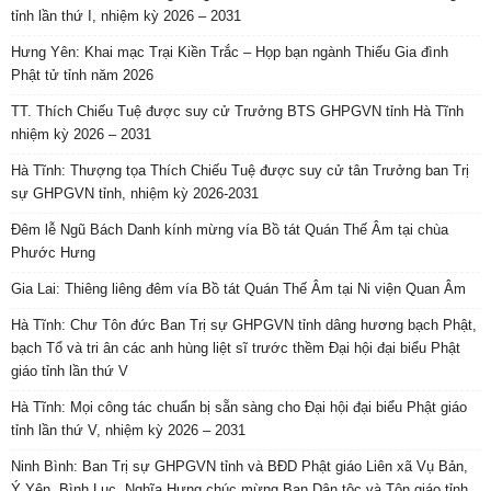
tỉnh lần thứ I, nhiệm kỳ 2026 – 2031
Hưng Yên: Khai mạc Trại Kiền Trắc – Họp bạn ngành Thiếu Gia đình
Phật tử tỉnh năm 2026
TT. Thích Chiếu Tuệ được suy cử Trưởng BTS GHPGVN tỉnh Hà Tĩnh
nhiệm kỳ 2026 – 2031
Hà Tĩnh: Thượng tọa Thích Chiếu Tuệ được suy cử tân Trưởng ban Trị
sự GHPGVN tỉnh, nhiệm kỳ 2026-2031
Đêm lễ Ngũ Bách Danh kính mừng vía Bồ tát Quán Thế Âm tại chùa
Phước Hưng
Gia Lai: Thiêng liêng đêm vía Bồ tát Quán Thế Âm tại Ni viện Quan Âm
Hà Tĩnh: Chư Tôn đức Ban Trị sự GHPGVN tỉnh dâng hương bạch Phật,
bạch Tổ và tri ân các anh hùng liệt sĩ trước thềm Đại hội đại biểu Phật
giáo tỉnh lần thứ V
Hà Tĩnh: Mọi công tác chuẩn bị sẵn sàng cho Đại hội đại biểu Phật giáo
tỉnh lần thứ V, nhiệm kỳ 2026 – 2031
Ninh Bình: Ban Trị sự GHPGVN tỉnh và BĐD Phật giáo Liên xã Vụ Bản,
Ý Yên, Bình Lục, Nghĩa Hưng chúc mừng Ban Dân tộc và Tôn giáo tỉnh