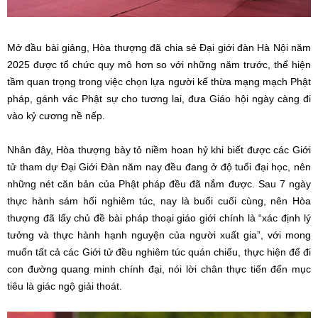
Mở đầu bài giảng, Hòa thượng đã chia sẻ Đại giới đàn Hà Nội năm
2025 được tổ chức quy mô hơn so với những năm trước, thể hiện
tầm quan trọng trong việc chọn lựa người kế thừa mạng mạch Phật
pháp, gánh vác Phật sự cho tương lai, đưa Giáo hội ngày càng đi
vào kỷ cương nề nếp.
Nhân đây, Hòa thượng bày tỏ niềm hoan hỷ khi biết được các Giới
tử tham dự Đại Giới Đàn năm nay đều đang ở độ tuổi đại học, nên
những nét căn bản của Phật pháp đều đã nắm được. Sau 7 ngày
thực hành sám hối nghiêm túc, nay là buổi cuối cùng, nên Hòa
thượng đã lấy chủ đề bài pháp thoại giáo giới chính là “xác định lý
tưởng và thực hành hạnh nguyện của người xuất gia”, với mong
muốn tất cả các Giới tử đều nghiêm túc quán chiếu, thực hiện để đi
con đường quang minh chính đại, nói lời chân thực tiến đến mục
tiêu là giác ngộ giải thoát.