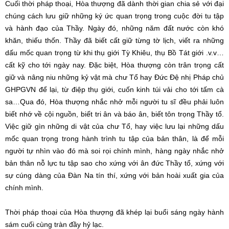
Cuối thời pháp thoại, Hòa thượng đã dành thời gian chia sẻ với đại
chúng cách lưu giữ những ký ức quan trọng trong cuộc đời tu tập
và hành đạo của Thầy. Ngày đó, những năm đất nước còn khó
khăn, thiếu thốn. Thầy đã biết cất giữ từng tờ lịch, viết ra những
dấu mốc quan trọng từ khi thụ giới Tỳ Khiêu, thụ Bồ Tát giới .v.v…
cất kỹ cho tới ngày nay. Đặc biệt, Hòa thượng còn trân trọng cất
giữ và nâng niu những kỷ vật mà chư Tổ hay Đức Đệ nhị Pháp chủ
GHPGVN để lại, từ điệp thụ giới, cuốn kinh túi vải cho tới tấm cà
sa…Qua đó, Hòa thượng nhắc nhở mỗi người tu sĩ đều phải luôn
biết nhớ về cội nguồn, biết tri ân và báo ân, biết tôn trọng Thầy tổ.
Việc giữ gìn những di vật của chư Tổ, hay việc lưu lại những dấu
mốc quan trọng trong hành trình tu tập của bản thân, là để mỗi
người tự nhìn vào đó mà soi rọi chính mình, hàng ngày nhắc nhở
bản thân nỗ lực tu tập sao cho xứng với ân đức Thầy tổ, xứng với
sự cúng dàng của Đàn Na tín thí, xứng với bản hoài xuất gia của
chính mình.
Thời pháp thoại của Hòa thượng đã khép lại buổi sáng ngày hành
sám cuối cùng tràn đầy hỷ lạc.