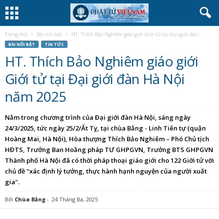
Trang chủ
Bài nổi bật
HT. Thích Bảo Nghiêm giáo giới Giới tử tại Đại giới đàn...
BÀI NỔI BẬT
TIN TỨC
HT. Thích Bảo Nghiêm giáo giới
Giới tử tại Đại giới đàn Hà Nội
năm 2025
Nằm trong chương trình của Đại giới đàn Hà Nội, sáng ngày
24/3/2025, tức ngày 25/2/Ất Tỵ, tại chùa Bằng - Linh Tiên tự (quận
Hoàng Mai, Hà Nội), Hòa thượng Thích Bảo Nghiêm – Phó Chủ tịch
HĐTS, Trưởng Ban Hoằng pháp TƯ GHPGVN, Trưởng BTS GHPGVN
Thành phố Hà Nội đã có thời pháp thoại giáo giới cho 122 Giới tử với
chủ đề "xác định lý tưởng, thực hành hạnh nguyện của người xuất
gia".
Bởi
Chùa Bằng
-
24 Tháng Ba, 2025