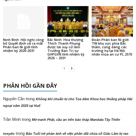
Ninh Bình: Hội nghị công
Bắc Ninh: Hòa thượng
Đoàn Phân ban Ni giới
bố Quyết định và ra mắt
Thích Thanh Phụng
TW khu vực phía Bắc
Phân ban Ni giới tỉnh
được tái suy cử làm
thăm, cúng dàng các
nhiệm kỳ 2026-2031
Trưởng Ban Trị sự
trường hạ tại Hà Nội
GHPGVN tỉnh nhiệm kỳ
nhân mùa an cư PL.2570
2026 – 2031
PHẢN HỒI GẦN ĐÂY
Nguyên Cần
trong
Không khí chuẩn bị cho Tọa đàm Khoa học Hoằng pháp Hải
ngoại năm 2025 tại Huế
Trần Minh
trong
Mở tranh Phật, cầu an trên bảo tháp Mandala Tây Thiên
trong
tonydo
Báo Tuổi trẻ phản ảnh về việc phần đất chùa cổ Giác Lâm bị rao