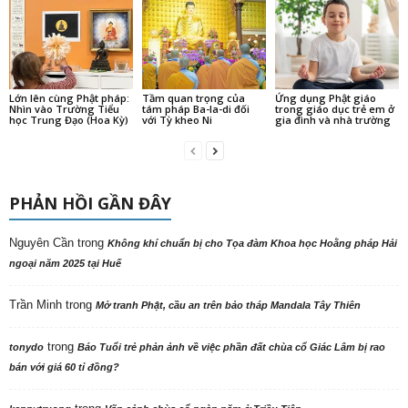
Lớn lên cùng Phật pháp:
Tầm quan trọng của
Ứng dụng Phật giáo
Nhìn vào Trường Tiểu
tám pháp Ba-la-di đối
trong giáo dục trẻ em ở
học Trung Đạo (Hoa Kỳ)
với Tỳ kheo Ni
gia đình và nhà trường
PHẢN HỒI GẦN ĐÂY
Nguyên Cần
trong
Không khí chuẩn bị cho Tọa đàm Khoa học Hoằng pháp Hải
ngoại năm 2025 tại Huế
Trần Minh
trong
Mở tranh Phật, cầu an trên bảo tháp Mandala Tây Thiên
trong
tonydo
Báo Tuổi trẻ phản ảnh về việc phần đất chùa cổ Giác Lâm bị rao
bán với giá 60 tỉ đồng?