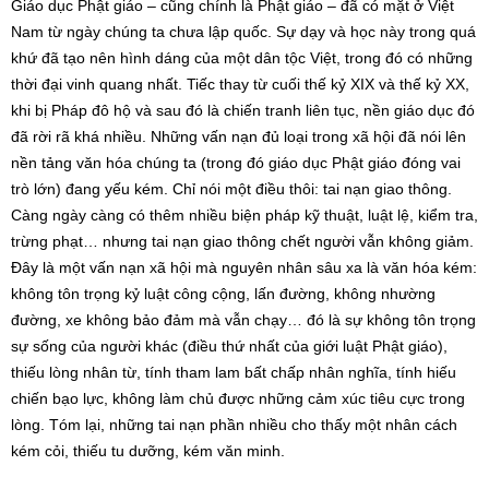
Giáo dục Phật giáo – cũng chính là Phật giáo – đã có mặt ở Việt
Nam từ ngày chúng ta chưa lập quốc. Sự dạy và học này trong quá
khứ đã tạo nên hình dáng của một dân tộc Việt, trong đó có những
thời đại vinh quang nhất. Tiếc thay từ cuối thế kỷ XIX và thế kỷ XX,
khi bị Pháp đô hộ và sau đó là chiến tranh liên tục, nền giáo dục đó
đã rời rã khá nhiều. Những vấn nạn đủ loại trong xã hội đã nói lên
nền tảng văn hóa chúng ta (trong đó giáo dục Phật giáo đóng vai
trò lớn) đang yếu kém. Chỉ nói một điều thôi: tai nạn giao thông.
Càng ngày càng có thêm nhiều biện pháp kỹ thuật, luật lệ, kiểm tra,
trừng phạt… nhưng tai nạn giao thông chết người vẫn không giảm.
Đây là một vấn nạn xã hội mà nguyên nhân sâu xa là văn hóa kém:
không tôn trọng kỷ luật công cộng, lấn đường, không nhường
đường, xe không bảo đảm mà vẫn chạy… đó là sự không tôn trọng
sự sống của người khác (điều thứ nhất của giới luật Phật giáo),
thiếu lòng nhân từ, tính tham lam bất chấp nhân nghĩa, tính hiếu
chiến bạo lực, không làm chủ được những cảm xúc tiêu cực trong
lòng. Tóm lại, những tai nạn phần nhiều cho thấy một nhân cách
kém cỏi, thiếu tu dưỡng, kém văn minh.