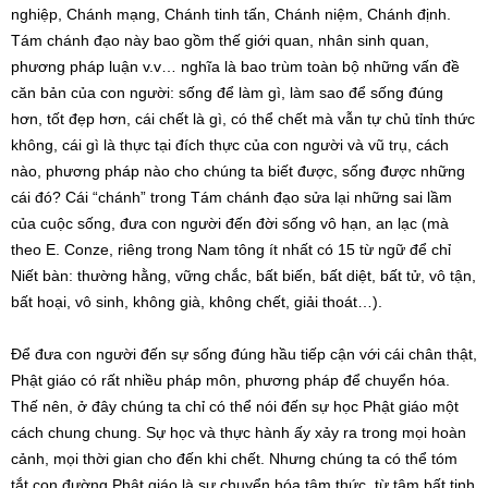
nghiệp, Chánh mạng, Chánh tinh tấn, Chánh niệm, Chánh định.
Tám chánh đạo này bao gồm thế giới quan, nhân sinh quan,
phương pháp luận v.v… nghĩa là bao trùm toàn bộ những vấn đề
căn bản của con người: sống để làm gì, làm sao để sống đúng
hơn, tốt đẹp hơn, cái chết là gì, có thể chết mà vẫn tự chủ tỉnh thức
không, cái gì là thực tại đích thực của con người và vũ trụ, cách
nào, phương pháp nào cho chúng ta biết được, sống được những
cái đó? Cái “chánh” trong Tám chánh đạo sửa lại những sai lầm
của cuộc sống, đưa con người đến đời sống vô hạn, an lạc (mà
theo E. Conze, riêng trong Nam tông ít nhất có 15 từ ngữ để chỉ
Niết bàn: thường hằng, vững chắc, bất biến, bất diệt, bất tử, vô tận,
bất hoại, vô sinh, không già, không chết, giải thoát…).
Để đưa con người đến sự sống đúng hầu tiếp cận với cái chân thật,
Phật giáo có rất nhiều pháp môn, phương pháp để chuyển hóa.
Thế nên, ở đây chúng ta chỉ có thể nói đến sự học Phật giáo một
cách chung chung. Sự học và thực hành ấy xảy ra trong mọi hoàn
cảnh, mọi thời gian cho đến khi chết. Nhưng chúng ta có thể tóm
tắt con đường Phật giáo là sự chuyển hóa tâm thức, từ tâm bất tịnh