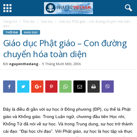
Trang chủ
Thời đại
Giáo dục
Giáo dục Phật giáo – Con đường chuyển hóa toàn
diện
THỜI ĐẠI
GIÁO DỤC
Giáo dục Phật giáo – Con đường
chuyển hóa toàn diện
Bởi
nguyenthedang
-
9 Tháng Mười Một, 2006
Đây là điều đi gần với sự học ở Đông phương (ĐP), cụ thể là Phật
giáo và Khổng giáo. Trong Luận ngữ, chương đầu tiên Học nhi,
Khổng Tử đã nói về sự học. Và trong Trung dung, sự học trở thành
cái đạo: “Đại học chi đạo”. Với Phật giáo, sự học là học tập và thực