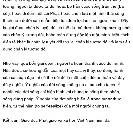
tưởng, người ta được tự do, hoặc bỏ hẳn cuộc sống trần thế (ba
cõi), hoặc đi đến một cõi Phật, hoặc chọn lựa một hình thái sống
thích hợp ở đời sau nhằm tiếp tục đem lợi lạc cho người khác. Đây
là giai đoạn chân lý tuyệt đối có thể dứt bỏ được, không nương nhờ
vào chân lý tương đối, hoàn toàn đứng độc lập một mình. Một cách
diễn tả khác là chân lý tuyệt đối thu lại chân lý tương đối và làm tiêu
dung chân lý tương đối.
Như vậy, qua bốn giai đoạn, người ta hoàn thành cuộc đời mình.
Nếu được sự hướng dẫn của một hay các vị thầy, sự đồng hành
của các bạn đạo thì có thể nói đó là một cuộc đời an toàn và đầy
đủ ý nghĩa. Ý nghĩa của đời sống không do ai ban cho ta cả. Ý
nghĩa của đời sống chỉ hiện hình khi chúng ta sống theo pháp,
sống đúng pháp. Ý nghĩa của đời sống hiển lộ trong sự tự thực
hiện, tự thể hiện (to self-realize) của mỗi người chúng ta.
Kết luận: Giáo dục Phật giáo và xã hội Việt Nam hiện đại