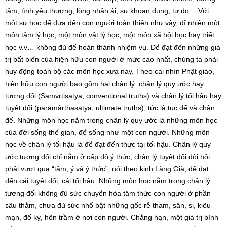
tâm, tình yêu thương, lòng nhân ái, sự khoan dung, tự do… Với
một sự học để đưa đến con người toàn thiện như vậy, dĩ nhiên một
môn tâm lý học, một môn vật lý học, một môn xã hội học hay triết
học v.v… không đủ để hoàn thành nhiệm vụ. Để đạt đến những giá
trị bất biến của hiện hữu con người ở mức cao nhất, chúng ta phải
huy động toàn bộ các môn học xưa nay. Theo cái nhìn Phật giáo,
hiện hữu con người bao gồm hai chân lý: chân lý quy ước hay
tương đối (Samvrtisatya, conventional truths) và chân lý tối hậu hay
tuyệt đối (paramàrthasatya, ultimate truths), tức là tục đế và chân
đế. Những môn học nằm trong chân lý quy ước là những môn học
của đời sống thế gian, để sống như một con người. Những môn
học về chân lý tối hậu là để đạt đến thực tại tối hậu. Chân lý quy
ước tương đối chỉ nằm ở cấp độ ý thức, chân lý tuyệt đối đòi hỏi
phải vượt qua “tâm, ý và ý thức”, nói theo kinh Lăng Già, để đạt
đến cái tuyệt đối, cái tối hậu. Những môn học nằm trong chân lý
tương đối không đủ sức chuyển hóa tâm thức con người ở phần
sâu thẳm, chưa đủ sức nhổ bật những gốc rễ tham, sân, si, kiêu
mạn, đố kỵ, hôn trầm ở nơi con người. Chẳng hạn, một giá trị bình