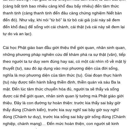
(càng bất tịnh bao nhiêu càng khổ đau bấy nhiêu) đến tâm thức
thanh tịnh (càng thanh tịnh đến đâu càng chứng nghiệm Niết bàn
đến đó). Như vậy, khi nói “từ bỏ” là từ bỏ cái giả (cái này sẽ đem
đến khổ đau) để sống với cái chánh, cái thật (và cái này sẽ đem lại
tự do và an lạc).
Cái học Phật giáo ban đầu giới thiệu thế giới quan, nhân sinh quan,
những phương pháp nghiên cứu để khám phá ra sự thật (văn), tiếp
theo người ta tư duy xem đúng hay sai, có một cái nhìn rõ về mặt lý
thuyết (tư), sau đó áp dụng vào mọi phương diện của đời sống,
nghĩa là mọi phương diện của tâm thức (tu). Giai đoạn thực hành
(tu) này được tiến hành bằng thiền định, thiền quán và sáu Ba la
mật. Đến lúc tâm thức chuyển hóa đủ, người ta sẽ thấy và sống
được cái thế giới quan, nhân sinh quan lý tưởng mà Phật giáo giới
thiệu. Đây là con đường tự hoàn thiện: trước kia thấy sai bây giờ
thấy đúng (Chánh kiến), trước kia suy nghĩ sai bây giờ suy nghĩ
đúng (Chánh tư duy), trước kia sống sai bây giờ sống đúng (Chánh
nghiệp, chánh mạng)… Đến mức hoàn thiện, con người sẽ kinh