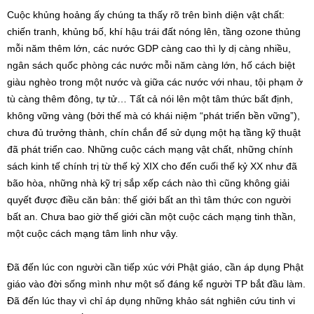
Cuộc khủng hoảng ấy chúng ta thấy rõ trên bình diện vật chất:
chiến tranh, khủng bố, khí hậu trái đất nóng lên, tầng ozone thủng
mỗi năm thêm lớn, các nước GDP càng cao thì ly dị càng nhiều,
ngân sách quốc phòng các nước mỗi năm càng lớn, hố cách biệt
giàu nghèo trong một nước và giữa các nước với nhau, tội phạm ở
tù càng thêm đông, tự tử… Tất cả nói lên một tâm thức bất định,
không vững vàng (bởi thế mà có khái niệm “phát triển bền vững”),
chưa đủ trưởng thành, chín chắn để sử dụng một hạ tầng kỹ thuật
đã phát triển cao. Những cuộc cách mạng vật chất, những chính
sách kinh tế chính trị từ thế kỷ XIX cho đến cuối thế kỷ XX như đã
bão hòa, những nhà kỹ trị sắp xếp cách nào thì cũng không giải
quyết được điều căn bản: thế giới bất an thì tâm thức con người
bất an. Chưa bao giờ thế giới cần một cuộc cách mạng tinh thần,
một cuộc cách mạng tâm linh như vậy.
Đã đến lúc con người cần tiếp xúc với Phật giáo, cần áp dụng Phật
giáo vào đời sống mình như một số đáng kể người TP bắt đầu làm.
Đã đến lúc thay vì chỉ áp dụng những khảo sát nghiên cứu tinh vi