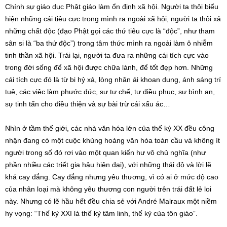
Chính sự giáo dục Phật giáo làm ổn định xã hội. Người ta thôi biểu
hiện những cái tiêu cực trong mình ra ngoài xã hội, người ta thôi xả
những chất độc (đạo Phật gọi các thứ tiêu cực là “độc”, như tham
sân si là “ba thứ độc”) trong tâm thức mình ra ngoài làm ô nhiễm
tinh thần xã hội. Trái lại, người ta đưa ra những cái tích cực vào
trong đời sống để xã hội được chữa lành, để tốt đẹp hơn. Những
cái tích cực đó là từ bi hỷ xả, lòng nhân ái khoan dung, ánh sáng trí
tuệ, các việc làm phước đức, sự tự chế, tự điều phục, sự bình an,
sự tinh tấn cho điều thiện và sự bài trừ cái xấu ác…
Nhìn ở tầm thế giới, các nhà văn hóa lớn của thế kỷ XX đều công
nhận đang có một cuộc khủng hoảng văn hóa toàn cầu và không ít
người trong số đó rơi vào một quan kiến hư vô chủ nghĩa (như
phần nhiều các triết gia hậu hiện đại), với những thái độ và lời lẽ
khá cay đắng. Cay đắng nhưng yêu thương, vì có ai ở mức độ cao
của nhân loại mà không yêu thương con người trên trái đất lẻ loi
này. Nhưng có lẽ hầu hết đều chia sẻ với André Malraux một niềm
hy vọng: “Thế kỷ XXI là thế kỷ tâm linh, thế kỷ của tôn giáo”.