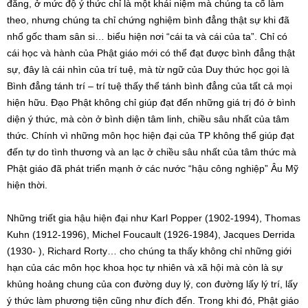
đẳng, ở mức độ ý thức chỉ là một khái niệm mà chúng ta cố làm
theo, nhưng chúng ta chỉ chứng nghiệm bình đẳng thật sự khi đã
nhổ gốc tham sân si… biểu hiện nơi “cái ta và cái của ta”. Chỉ có
cái học và hành của Phật giáo mới có thể đạt được bình đẳng thật
sự, đây là cái nhìn của trí tuệ, mà từ ngữ của Duy thức học gọi là
Bình đẳng tánh trí – trí tuệ thấy thể tánh bình đẳng của tất cả mọi
hiện hữu. Đạo Phật không chỉ giúp đạt đến những giá trị đó ở bình
diện ý thức, mà còn ở bình diện tâm linh, chiều sâu nhất của tâm
thức. Chính vì những môn học hiện đại của TP không thể giúp đạt
đến tự do tình thương và an lạc ở chiều sâu nhất của tâm thức mà
Phật giáo đã phát triển mạnh ở các nước “hậu công nghiệp” Âu Mỹ
hiện thời.
Những triết gia hậu hiện đại như Karl Popper (1902-1994), Thomas
Kuhn (1912-1996), Michel Foucault (1926-1984), Jacques Derrida
(1930- ), Richard Rorty… cho chúng ta thấy không chỉ những giới
hạn của các môn học khoa học tự nhiên và xã hội mà còn là sự
khủng hoảng chung của con đường duy lý, con đường lấy lý trí, lấy
ý thức làm phương tiện cũng như đích đến. Trong khi đó, Phật giáo