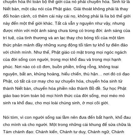
chuyển hóa thì toàn bộ thế giới của nó phải chuyển hóa. Sinh tử là
Niết bàn, một câu nói của Phật giáo. Giải thoát không phải là thay
đổi hoàn cảnh, có thêm cái này cái nọ, không phải là lìa bỏ thế giới
này đến một thế giới khác. Tất cả vẫn y nguyên như vậy, nhưng
được nhìn với một ánh sáng chưa từng có trong đời: ánh sáng của
trí tuệ, của tình thương và an lạc thay cho bóng tối của một tâm
thức phân mảnh đầy những xung động tối tăm tự khổ tự điên đảo
với chính mình. Như thế, Phật giáo có mặt trong mọi ngóc ngách
của đời sống con người, trong mọi khổ đau và trong mọi hạnh
phúc. Nơi nào có cô đơn, buồn phiền, trống rỗng, không toại
nguyện, bất an, khủng hoảng, hiếu chiến, thù hận… nơi đó có đạo
Phật, có tất cả cơ may cho sự chuyển hóa, chuyển hóa sinh tử
thành Niết bàn, chuyển hóa phiền não thành Bồ đề. Sự học Phật
giáo bao trùm toàn bộ mọi hình thức của đời sống, mọi méo mó
sinh ra khổ đau, cho mọi loài chúng sinh, ở mọi cõi giới.
Nói tóm, vì con người sống sai lầm nên đưa đến bất hạnh, khổ đau
cho mình và cho người. Một trong những cái khung để sửa chữa là
Tám chánh đạo: Chánh kiến, Chánh tư duy, Chánh ngữ, Chánh