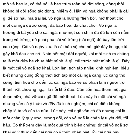
mở và bao la, có thể nói là bao trùm toàn bộ đời sống, đồng thời
không bị đời sống tác động, nhiễm ô. Hẳn vô ngã không phải là cái
gì để sợ hãi, mà trái lại, vô ngã là hướng “tiến bộ”, mở thoát cho
một cái ngã đã xơ cứng, đã bão hòa, đã chật chội. Vô ngã là
hướng đi tất yếu cho cái ngã: như một con chim đã đủ lớn còn nằm
trong vỏ trứng, nó phải phá cái vỏ trứng (cái ngã) để bay lên trời
cao rộng. Cái vỏ ngày xưa là cái bảo vệ cho nó, giờ đây là ngục tù
gây khổ đau cho nó. Nhìn hết một đời người, khi mới sinh ra chúng
ta là một đứa bé chưa biết mình là gì, cái trước mặt mình là gì. Đây
là một cái vô ngã sơ khai. Lớn lên, tích tập nhiều kinh nghiệm, hiểu
biết nhưng cũng đồng thời tích tập một cái ngã càng lúc càng thô
cứng, tiến hóa cho đến lúc cái ngã bảo vệ số phận làm người trở
thành vật chướng ngại, là nỗi khổ đau. Cần tiến hóa thêm một giai
đoạn nữa, phá vỡ cái ngã để mở thoát. Lúc này là một cái vô ngã
nhưng vẫn có ý thức và đầy đủ kinh nghiệm, chỉ có điều không
chấp là ta và của ta nữa. Lúc này, cái ngã vẫn có đó nhưng chỉ là
một chân lý quy ước, tương đối, còn vô ngã là chân lý tuyệt đối, tối
hậu. Có thể xem đây là một quá trình biện chứng: từ cái vô ngã sơ
khai vô ý thức đến cái ngã có ý thức phân biệt, rồi cái ngã này