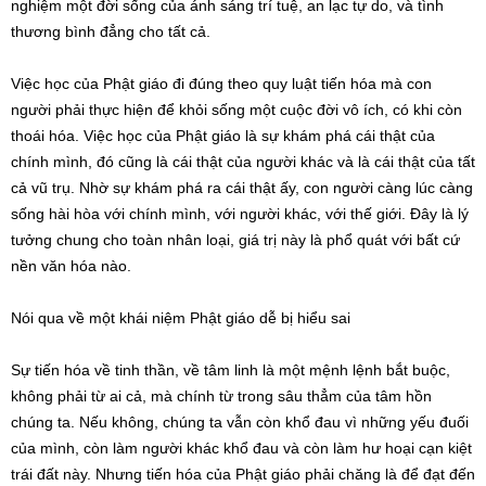
nghiệm một đời sống của ánh sáng trí tuệ, an lạc tự do, và tình
thương bình đẳng cho tất cả.
Việc học của Phật giáo đi đúng theo quy luật tiến hóa mà con
người phải thực hiện để khỏi sống một cuộc đời vô ích, có khi còn
thoái hóa. Việc học của Phật giáo là sự khám phá cái thật của
chính mình, đó cũng là cái thật của người khác và là cái thật của tất
cả vũ trụ. Nhờ sự khám phá ra cái thật ấy, con người càng lúc càng
sống hài hòa với chính mình, với người khác, với thế giới. Đây là lý
tưởng chung cho toàn nhân loại, giá trị này là phổ quát với bất cứ
nền văn hóa nào.
Nói qua về một khái niệm Phật giáo dễ bị hiểu sai
Sự tiến hóa về tinh thần, về tâm linh là một mệnh lệnh bắt buộc,
không phải từ ai cả, mà chính từ trong sâu thẳm của tâm hồn
chúng ta. Nếu không, chúng ta vẫn còn khổ đau vì những yếu đuối
của mình, còn làm người khác khổ đau và còn làm hư hoại cạn kiệt
trái đất này. Nhưng tiến hóa của Phật giáo phải chăng là để đạt đến