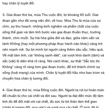
hay chân lý tuyệt đối.
3- Giai đoạn thứ ba, mùa Thu cuộc đời, từ khoảng 60 tuổi. Giai
đoạn gần như đã xong việc đời, về hưu. Mùa Thu là mùa của sự
chín, sự thu hoạch: những kinh nghiệm và phẩm chất của cuộc
sống thế gian và tâm linh bước vào giai đoạn thuần thục, trưởng
thành, chín muồi. Sự hài hòa giữa đời và đạo, giữa năm uẩn và
tánh Không (hay một phương pháp thực hành nào khác) càng trở
nên mạnh mẽ. Sự lợi mình lợi người càng thêm sâu sắc, hiệu quả.
Về mặt tâm linh, cái “không sanh diệt”, cái vượt khỏi danh (tâm) và
sắc (vật) lộ diện khá rõ ràng. Nói cách khác, sự thật “Sắc tức thị
Không” càng rõ ràng hơn giai đoạn trước, để trở thành chính sự
sống (huệ mạng) của mình. Chân lý tuyệt đối hầu như bao trùm và
chuyển hóa chân lý tương đối.
4- Giai đoạn thứ tư, mùa Đông cuộc đời. Người ta rút lui hoàn toàn
để chuẩn bị cho cái chết và đời sau. Người ta đạt đến mức độ tâm
linh đủ để đối mặt với cái chết, đủ sức từ bỏ thân tâm thế gian
(chân lý tương đối, quy ước) và vượt qua cái chết. Ở mức độ lý