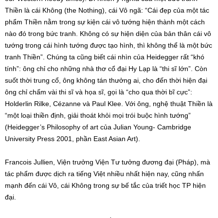
Thiền là cái Không (the Nothing), cái Vô ngã: “Cái đẹp của một tác
phẩm Thiền nằm trong sự kiện cái vô tướng hiện thành một cách
nào đó trong bức tranh. Không có sự hiện diện của bản thân cái vô
tướng trong cái hình tướng được tạo hình, thì không thể là một bức
tranh Thiền”. Chúng ta cũng biết cái nhìn của Heidegger rất “khó
tính”: ông chỉ cho những nhà thơ cổ đại Hy Lạp là “thi sĩ lớn”. Còn
suốt thời trung cổ, ông không tán thưởng ai, cho đến thời hiện đại
ông chỉ chấm vài thi sĩ và họa sĩ, gọi là “cho qua thời bĩ cực”:
Holderlin Rilke, Cézanne và Paul Klee. Với ông, nghệ thuật Thiền là
“một loại thiền định, giải thoát khỏi mọi trói buộc hình tướng”
(Heidegger’s Philosophy of art của Julian Young- Cambridge
University Press 2001, phần East Asian Art).
Francois Jullien, Viện trưởng Viện Tư tưởng đương đại (Pháp), mà
tác phẩm được dịch ra tiếng Việt nhiều nhất hiện nay, cũng nhấn
mạnh đến cái Vô, cái Không trong sự bế tắc của triết học TP hiện
đại.