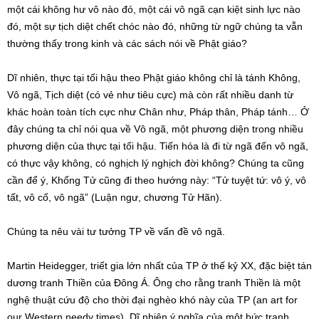
một cái không hư vô nào đó, một cái vô ngã cạn kiệt sinh lực nào
đó, một sự tịch diệt chết chóc nào đó, những từ ngữ chúng ta vẫn
thường thấy trong kinh và các sách nói về Phật giáo?
Dĩ nhiên, thực tại tối hậu theo Phật giáo không chỉ là tánh Không,
Vô ngã, Tịch diệt (có vẻ như tiêu cực) mà còn rất nhiều danh từ
khác hoàn toàn tích cực như Chân như, Pháp thân, Pháp tánh… Ở
đây chúng ta chỉ nói qua về Vô ngã, một phương diện trong nhiều
phương diện của thực tại tối hậu. Tiến hóa là đi từ ngã đến vô ngã,
có thực vậy không, có nghịch lý nghịch đời không? Chúng ta cũng
cần để ý, Khổng Tử cũng đi theo hướng này: “Tử tuyệt tứ: vô ý, vô
tất, vô cố, vô ngã” (Luận ngư, chương Tử Hãn).
Chúng ta nêu vài tư tưởng TP về vấn đề vô ngã.
Martin Heidegger, triết gia lớn nhất của TP ở thế kỷ XX, đặc biệt tán
dương tranh Thiền của Đông Á. Ông cho rằng tranh Thiền là một
nghệ thuật cứu độ cho thời đại nghèo khó này của TP (an art for
our Western needy times). Dĩ nhiên ý nghĩa của một bức tranh