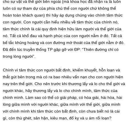
cho sự vật và thế giới bên ngoài (mà khoa học đã nhận ra là luôn
luôn có sự tham dự của phía chủ thể con người chứ không thể
hoàn toàn khách quan) thì hãy áp dụng chúng vào chính tâm thức
con người. Con người cần hiểu nhiều về tâm thức của chính nó,
tâm thức chính là cái quy định hiện hữu làm người và thế giới của
nó. Tất cả khổ đau và hạnh phúc của con người nằm ở đó. Tất cả
bế tắc khủng hoảng và con đường mở thoát của thế giới nằm ở đó.
Đã đến lúc truyền thống TP gặp gỡ với ĐP: “Thiên đường chỉ có
trong lòng người”.
Chính vì tâm thức con người bất định, khiếm khuyết, hỗn loạn và
thắt gút bên trong mà có ra bao nhiêu vấn nạn cho con người hiện
nay trên thế giới. Cho nên trước khi thương lấy và lo cho thế giới và
người khác, hãy thương lấy và lo cho chính mình, tâm thức của
chính mình. Làm sao có thể có giải pháp, có hòa giải, hài hòa, hài
lòng giữa mình với người khác, giữa mình với thế giới, giữa mình
với chính mình khi tâm thức còn bất định, còn chưa biết nó là cái
gì, còn thù ghét, sân hận, kiêu mạn, đố kỵ và u ám rối loạn?