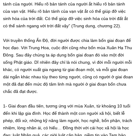
tánh của người. Hiểu rõ bản tánh của người ắt hiểu rõ bản tánh
của vạn vật. Hiểu rõ bản tánh của vạn vật ắt có thể giúp đỡ việc
sinh hóa của trời đất. Có thể giúp đỡ việc sinh hóa của trời đất ắt
có thể sánh ngang với trời đất vậy” (Trung dung, chương 22).
Với truyền thống Ấn Độ, đời người được chia làm bốn giai đoạn để
học đạo. Với Trung Hoa, cuộc đời cũng như bốn mùa Xuân Hạ Thu
Đông. Sau đây chúng ta áp dụng bốn giai đoạn đó vào một đời
sống Phật giáo. Dĩ nhiên đây chỉ là nói chung, vì đời mỗi người mỗi
khác, có người xuất gia ngang từ giai đoạn một, và mỗi giai đoạn
dài ngắn khác nhau tùy theo từng người, cũng có người ở giai đoạn
một đã đạt đến mức độ tâm linh mà người ở giai đoạn bốn chưa
chắc đã đạt được.
1- Giai đoạn đầu tiên, tương ứng với mùa Xuân, từ khoảng 10 tuổi
đến khi lập gia đình. Học để thành một con người xã hội, biết lễ
phép, đối xử, những kỹ năng làm người, học nghề, bổn phận, trách
nhiệm, lòng nhân ái, có hiếu… Đồng thời với cái học xã hội là học
đạo: luật Nhân quả, các giới luật căn bản, niềm tin vào Tam bảo,