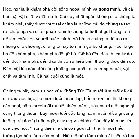
Học, nghĩa là khám phá đời sống ngoài mình và trong mình, về cả
hai mặt vật chất và tâm linh. Cái duy nhất ngăn không cho chúng ta
khám phá, thấy được thực tại chính là những cái do chúng ta tạo
ra: chấp ngã và chấp pháp. Chính chúng ta tự thắt gút trong tâm
để làm chật hẹp và trói buộc mình. Và bởi vì chúng ta đã tạo ra
những che chướng, chúng ta hãy tự mình gỡ bỏ chúng. Học, là gỡ
bỏ để khám phá, khám phá để gỡ bỏ. Gỡ bỏ đến đâu thì có tự do
đến đó, khám phá đến đâu thì có sự hiểu biết, thưởng thức đến đó.
Đến một lúc nào, đời sống không còn phân chia trong ngoài, vật
chất và tâm linh. Cả hai cuối cùng là một.
Chúng ta hãy xem sự học của Khổng Tử: “Ta mười lăm tuổi đã để
chí vào việc học, ba mươi tuổi thì an lập, bốn mươi tuổi thì không
còn nghi, năm mươi tuổi thì biết thiên mệnh, sáu mươi tuổi nghe gì
cũng thông thuận, bảy mươi tuổi dẫu lòng ham muốn điều gì cũng
không trái đạo” (Luận ngữ, chương Vi chính). Còn đây là mục tiêu
của việc học: “Trong thiên hạ chỉ có người chí thành mới hiểu
tường tận bản tánh của mình. Hiểu rõ bản tánh mình ắt hiểu rõ bản