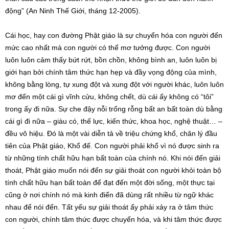
động” (An Ninh Thế Giới, tháng 12-2005).
Cái học, hay con đường Phật giáo là sự chuyển hóa con người đến
mức cao nhất mà con người có thể mơ tưởng được. Con người
luôn luôn cảm thấy bứt rứt, bồn chồn, không bình an, luôn luôn bị
giới hạn bởi chính tâm thức hạn hẹp và đầy vọng động của mình,
không bằng lòng, tự xung đột và xung đột với người khác, luôn luôn
mơ đến một cái gì vĩnh cửu, không chết, dù cái ấy không có “tôi”
trong ấy đi nữa. Sự che đậy nỗi trống rỗng bất an bất toàn dù bằng
cái gì đi nữa – giàu có, thế lực, kiến thức, khoa học, nghệ thuật… –
đều vô hiệu. Đó là một vài diễn tả về triệu chứng khổ, chân lý đầu
tiên của Phật giáo, Khổ đế. Con người phải khổ vì nó được sinh ra
từ những tính chất hữu hạn bất toàn của chính nó. Khi nói đến giải
thoát, Phật giáo muốn nói đến sự giải thoát con người khỏi toàn bộ
tính chất hữu hạn bất toàn để đạt đến một đời sống, một thực tại
cũng ở nơi chính nó mà kinh điển đã dùng rất nhiều từ ngữ khác
nhau để nói đến. Tất yếu sự giải thoát ấy phải xảy ra ở tâm thức
con người, chính tâm thức được chuyển hóa, và khi tâm thức được