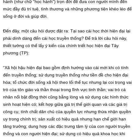
hành (như chữ “học hành”) trọn đời để đưa con người mình đến
mức đầy đủ trí tuệ, tình thương và những phương tiện khéo léo để
sống ở đời và giúp đời.
Đến đây, một câu hỏi được đặt ra: Tại sao cái học thời hiện đại lại
phải dính dáng đến cái học truyền thống? Để trả lời câu hỏi này,
thiết tưởng có thể lấy ý kiến của chính triết học hiện đại Tây
phương (TP):
“Xã hội hậu hiện đại bao gồm định hướng vào cái mới khi có tính
đến truyền thống; sử dụng truyền thống như tiền đề cho hiện đại
hóa; tổ chức đời sống xã hội theo lối thế tục nhưng lại coi trọng vai
trò của tôn giáo và thần thoại trong lĩnh vực tinh thần; vai trò cá
nhân nổi bật đồng thời cũng bằng lòng và sử dụng các hình thức
sinh hoạt hiện có; kết hợp giữa giá trị thế giới quan và các giá trị
công cụ; tính chất dân chủ của quyền lực nhưng thừa nhận quyền
uy trong chính trị; sản xuất có hiệu quả nhưng hạn chế giới hạn
tăng trưởng; dung hợp các đặc trưng tâm lý của con người truyền
thống và con người hiện đại; sử dụng có hiệu quả khoa học khi