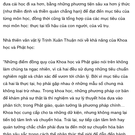
đưa cái học đi xa hơn, bằng những phương tiện sâu xa hơn ý thức
(như thiền định và thiền quán chẳng hạn) để đạt đến mục tiêu của
từng môn học, đồng thời cũng là tổng hợp của các mục tiêu của
mọi môn học: thực tại tối hậu của con người, của vũ trụ.
Nhà thiên văn vật lý Trịnh Xuân Thuận nói về khả năng của Khoa
học và Phật học:
“Những điểm đồng quy của Khoa học và Phật giáo nói trên không
làm chúng ta ngạc nhiên, vì cả hai đều sử dụng những tiêu chuẩn
nghiêm ngặt và chân xác để vươn tới chân lý. Bởi vì mục tiêu của
cả hai là thực tại, họ phải gặp nhau ở những mẫu số chung mà
không loại trừ nhau. Trong khoa học, những phương pháp cơ bản
để khám phá sự thật là thí nghiệm và sự lý thuyết hóa dựa vào
phân tích; trong Phật giáo, quán tưởng là phương pháp chính…
Khoa học cung cấp cho ta những dữ kiện, nhưng không mang lại
tiến bộ tâm linh và chuyển hóa. Trái lại, sự tiếp cận tâm linh hay
quán tưởng chắc chắn phải đưa ta đến một sự chuyển hóa bản
thân sâu sắc trong cách thế nhận thức thế giới để dẫn đến hành