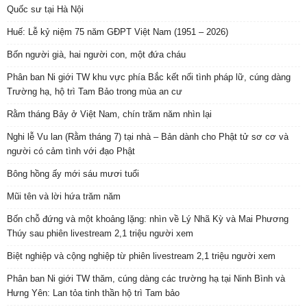
Quốc sư tại Hà Nội
Huế: Lễ kỷ niệm 75 năm GĐPT Việt Nam (1951 – 2026)
Bốn người già, hai người con, một đứa cháu
Phân ban Ni giới TW khu vực phía Bắc kết nối tình pháp lữ, cúng dàng
Trường hạ, hộ trì Tam Bảo trong mùa an cư
Rằm tháng Bảy ở Việt Nam, chín trăm năm nhìn lại
Nghi lễ Vu lan (Rằm tháng 7) tại nhà – Bản dành cho Phật tử sơ cơ và
người có cảm tình với đạo Phật
Bông hồng ấy mới sáu mươi tuổi
Mũi tên và lời hứa trăm năm
Bốn chỗ đứng và một khoảng lặng: nhìn về Lý Nhã Kỳ và Mai Phương
Thúy sau phiên livestream 2,1 triệu người xem
Biệt nghiệp và cộng nghiệp từ phiên livestream 2,1 triệu người xem
Phân ban Ni giới TW thăm, cúng dàng các trường hạ tại Ninh Bình và
Hưng Yên: Lan tỏa tinh thần hộ trì Tam bảo