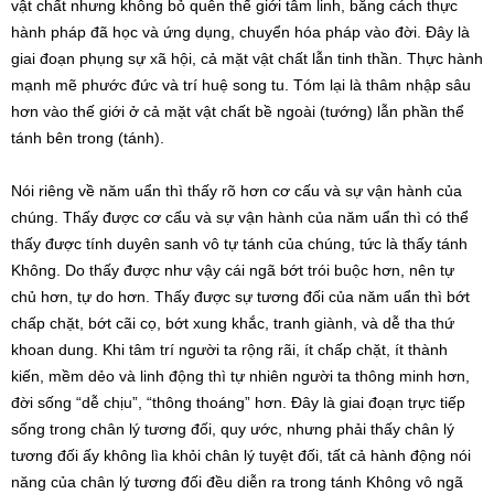
vật chất nhưng không bỏ quên thế giới tâm linh, bằng cách thực
hành pháp đã học và ứng dụng, chuyển hóa pháp vào đời. Đây là
giai đoạn phụng sự xã hội, cả mặt vật chất lẫn tinh thần. Thực hành
mạnh mẽ phước đức và trí huệ song tu. Tóm lại là thâm nhập sâu
hơn vào thế giới ở cả mặt vật chất bề ngoài (tướng) lẫn phần thể
tánh bên trong (tánh).
Nói riêng về năm uẩn thì thấy rõ hơn cơ cấu và sự vận hành của
chúng. Thấy được cơ cấu và sự vận hành của năm uẩn thì có thể
thấy được tính duyên sanh vô tự tánh của chúng, tức là thấy tánh
Không. Do thấy được như vậy cái ngã bớt trói buộc hơn, nên tự
chủ hơn, tự do hơn. Thấy được sự tương đối của năm uẩn thì bớt
chấp chặt, bớt cãi cọ, bớt xung khắc, tranh giành, và dễ tha thứ
khoan dung. Khi tâm trí người ta rộng rãi, ít chấp chặt, ít thành
kiến, mềm dẻo và linh động thì tự nhiên người ta thông minh hơn,
đời sống “dễ chịu”, “thông thoáng” hơn. Đây là giai đoạn trực tiếp
sống trong chân lý tương đối, quy ước, nhưng phải thấy chân lý
tương đối ấy không lìa khỏi chân lý tuyệt đối, tất cả hành động nói
năng của chân lý tương đối đều diễn ra trong tánh Không vô ngã