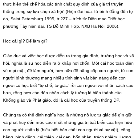
thực hiện thể chế hóa các tính chất quy định của giá trị truyền
thống trong sự lựa chọn xã hội” (Hiện đại hóa: từ bình đẳng đến tự
do, Saint Petersburg 1995, tr.227 – trích từ Diện mạo Triết học
phương Tây hiện đại, TS Đỗ Minh Hợp, NXB Hà Nội, 2006).
Học cái gì? Để làm gì?
Giáo dục và việc học được diễn ra trong gia đình, trường học và xã
hội, nghĩa là sự học diễn ra ở khắp nơi chốn. Một cái học toàn diện
về mọi mặt, để làm người, hơn nữa để nâng cấp con người, từ con
người bình thường mang nhiều tính sinh vật bản năng đến con
người có học biết “tự chế, tự giác” rồi con người với nhân cách cao
hơn, rộng hơn cho đến nhân cách lý tưởng là hiền thánh của
Khổng giáo và Phật giáo, đó là cái học của truyền thống ĐP.
Chúng ta có thể định nghĩa học là những nỗ lực tự giác để gìn giữ
và phát huy đến mức cao nhất những giá trị bất biến của hiện hữu
con người: chân lý (hiểu biết bản chất con người và sự vật), công
bằng, bình đẳng, cái thiện, cái đẹp, bổn phận, trách nhiệm, lương