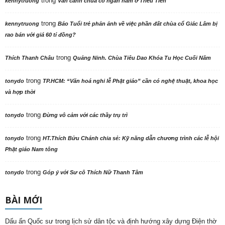
trong
kennytruong
Vãn cảnh chùa cổ ngàn năm ở Triều Tiên
trong
kennytruong
Báo Tuổi trẻ phản ảnh về việc phần đất chùa cổ Giác Lâm bị
rao bán với giá 60 tỉ đồng?
trong
Thích Thanh Châu
Quảng Ninh. Chùa Tiêu Dao Khóa Tu Học Cuối Năm
trong
tonydo
TP.HCM: “Văn hoá nghi lễ Phật giáo” cần có nghệ thuật, khoa học
và hợp thời
trong
tonydo
Đừng vô cảm với các thầy trụ trì
trong
tonydo
HT.Thích Bửu Chánh chia sẻ: Kỹ năng dẫn chương trình các lễ hội
Phật giáo Nam tông
trong
tonydo
Góp ý với Sư cô Thích Nữ Thanh Tâm
BÀI MỚI
Dấu ấn Quốc sư trong lịch sử dân tộc và định hướng xây dựng Điện thờ