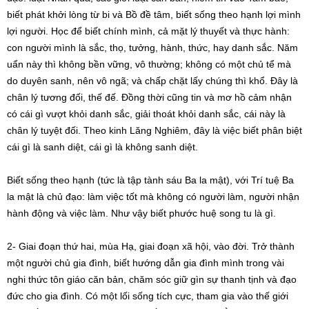
biết phát khởi lòng từ bi và Bồ đề tâm, biết sống theo hạnh lợi mình
lợi người. Học để biết chính mình, cả mặt lý thuyết và thực hành:
con người mình là sắc, thọ, tưởng, hành, thức, hay danh sắc. Năm
uẩn này thì không bền vững, vô thường; không có một chủ tể mà
do duyên sanh, nên vô ngã; và chấp chặt lấy chúng thì khổ. Đây là
chân lý tương đối, thế đế. Đồng thời cũng tin và mơ hồ cảm nhận
có cái gì vượt khỏi danh sắc, giải thoát khỏi danh sắc, cái này là
chân lý tuyệt đối. Theo kinh Lăng Nghiêm, đây là việc biết phân biệt
cái gì là sanh diệt, cái gì là không sanh diệt.
Biết sống theo hạnh (tức là tập tành sáu Ba la mật), với Trí tuệ Ba
la mật là chủ đạo: làm việc tốt mà không có người làm, người nhận
hành động và việc làm. Như vậy biết phước huệ song tu là gì.
2- Giai đoạn thứ hai, mùa Hạ, giai đoạn xã hội, vào đời. Trở thành
một người chủ gia đình, biết hướng dẫn gia đình mình trong vài
nghi thức tôn giáo căn bản, chăm sóc giữ gìn sự thanh tịnh và đạo
đức cho gia đình. Có một lối sống tích cực, tham gia vào thế giới