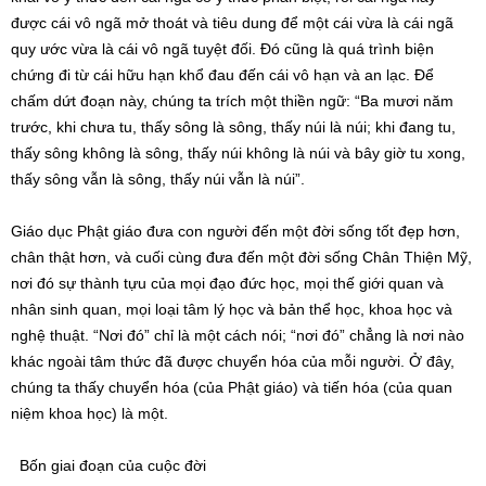
được cái vô ngã mở thoát và tiêu dung để một cái vừa là cái ngã
quy ước vừa là cái vô ngã tuyệt đối. Đó cũng là quá trình biện
chứng đi từ cái hữu hạn khổ đau đến cái vô hạn và an lạc. Để
chấm dứt đoạn này, chúng ta trích một thiền ngữ: “Ba mươi năm
trước, khi chưa tu, thấy sông là sông, thấy núi là núi; khi đang tu,
thấy sông không là sông, thấy núi không là núi và bây giờ tu xong,
thấy sông vẫn là sông, thấy núi vẫn là núi”.
Giáo dục Phật giáo đưa con người đến một đời sống tốt đẹp hơn,
chân thật hơn, và cuối cùng đưa đến một đời sống Chân Thiện Mỹ,
nơi đó sự thành tựu của mọi đạo đức học, mọi thế giới quan và
nhân sinh quan, mọi loại tâm lý học và bản thể học, khoa học và
nghệ thuật. “Nơi đó” chỉ là một cách nói; “nơi đó” chẳng là nơi nào
khác ngoài tâm thức đã được chuyển hóa của mỗi người. Ở đây,
chúng ta thấy chuyển hóa (của Phật giáo) và tiến hóa (của quan
niệm khoa học) là một.
Bốn giai đoạn của cuộc đời