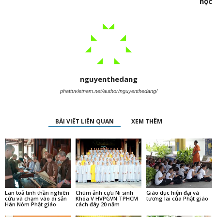
học
nguyenthedang
phattuvietnam.net/author/nguyenthedang/
BÀI VIẾT LIÊN QUAN
XEM THÊM
Lan toả tinh thần nghiên
Chùm ảnh cựu Ni sinh
Giáo dục hiện đại và
cứu và chạm vào di sản
Khóa V HVPGVN TPHCM
tương lai của Phật giáo
Hán Nôm Phật giáo
cách đây 20 năm