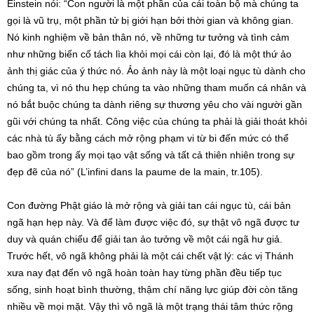
Einstein nói: “Con người là một phần của cái toàn bộ mà chúng ta
gọi là vũ trụ, một phần tử bị giới hạn bởi thời gian và không gian.
Nó kinh nghiệm về bản thân nó, về những tư tưởng và tình cảm
như những biến cố tách lìa khỏi mọi cái còn lại, đó là một thứ ảo
ảnh thị giác của ý thức nó. Ảo ảnh này là một loại ngục tù dành cho
chúng ta, vì nó thu hẹp chúng ta vào những tham muốn cá nhân và
nó bắt buộc chúng ta dành riêng sự thương yêu cho vài người gần
gũi với chúng ta nhất. Công việc của chúng ta phải là giải thoát khỏi
các nhà tù ấy bằng cách mở rộng phạm vi từ bi đến mức có thể
bao gồm trong ấy mọi tạo vật sống và tất cả thiên nhiên trong sự
đẹp đẽ của nó” (L’infini dans la paume de la main, tr.105).
Con đường Phật giáo là mở rộng và giải tan cái ngục tù, cái bản
ngã hạn hẹp này. Và để làm được việc đó, sự thật vô ngã được tư
duy và quán chiếu để giải tan ảo tưởng về một cái ngã hư giả.
Trước hết, vô ngã không phải là một cái chết vật lý: các vị Thánh
xưa nay đạt đến vô ngã hoàn toàn hay từng phần đều tiếp tục
sống, sinh hoạt bình thường, thậm chí năng lực giúp đời còn tăng
nhiều về mọi mặt. Vậy thì vô ngã là một trạng thái tâm thức rộng