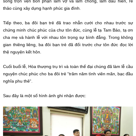
sống trọn vẹn bổn phận làm vợ và làm chồng, làm dâu hiền, rể
thảo cùng xây dựng hạnh phúc gia đình.
Tiếp theo, ba đôi bạn trẻ đã trao nhẫn cưới cho nhau trước sự
chứng minh chúc phúc của chư tôn đức, cùng lễ tạ Tam Bảo, tạ ơn
cha mẹ và hành lễ với nhau tôn trọng sự bình đẳng. Trong không
gian thiêng liêng, ba đôi bạn trẻ đã đối trước chư tôn đức đọc lời
thệ nguyện kết hôn.
Cuối buổi lễ, Hòa thượng trụ trì và toàn thể đại chúng đã làm lễ cầu
nguyện chúc phúc cho ba đôi trẻ “trăm năm tình viên mãn, bạc đầu
nghĩa phu thê“.
Sau đây là một số hình ảnh ghi nhận được: