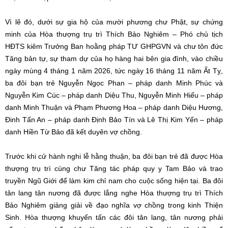
Vì lẽ đó, dưới sự gia hộ của mười phương chư Phật, sự chứng
minh của Hòa thượng trụ trì Thích Bảo Nghiêm – Phó chủ tịch
HĐTS kiêm Trưởng Ban hoằng pháp TƯ GHPGVN và chư tôn đức
Tăng bản tự, sự tham dự của họ hàng hai bên gia đình, vào chiều
ngày mùng 4 tháng 1 năm 2026, tức ngày 16 tháng 11 năm Ất Tỵ,
ba đôi bạn trẻ Nguyễn Ngọc Phan – pháp danh Minh Phúc và
Nguyễn Kim Cúc – pháp danh Diệu Thu, Nguyễn Minh Hiếu – pháp
danh Minh Thuận và Phạm Phương Hoa – pháp danh Diệu Hương,
Đinh Tấn An – pháp danh Định Bảo Tín và Lê Thị Kim Yến – pháp
danh Hiền Từ Bảo đã kết duyên vợ chồng.
Trước khi cử hành nghi lễ hằng thuận, ba đôi bạn trẻ đã được Hòa
thượng trụ trì cùng chư Tăng tác pháp quy y Tam Bảo và trao
truyền Ngũ Giới để làm kim chỉ nam cho cuộc sống hiện tại. Ba đôi
tân lang tân nương đã được lắng nghe Hòa thượng trụ trì Thích
Bảo Nghiêm giảng giải về đạo nghĩa vợ chồng trong kinh Thiện
Sinh. Hòa thượng khuyến tấn các đôi tân lang, tân nương phải