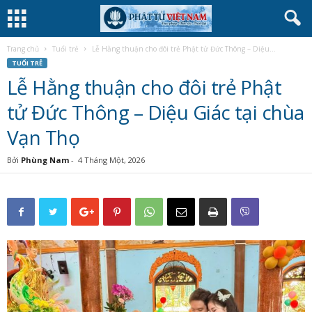
Trang chủ
Tuổi trẻ
Lễ Hằng thuận cho đôi trẻ Phật tử Đức Thông – Diệu...
TUỔI TRẺ
Lễ Hằng thuận cho đôi trẻ Phật
tử Đức Thông – Diệu Giác tại chùa
Vạn Thọ
Bởi
Phùng Nam
-
4 Tháng Một, 2026