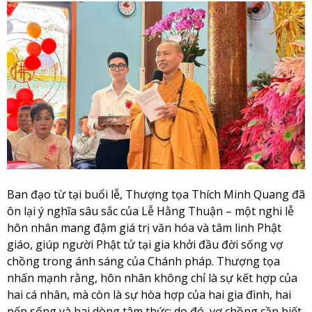
Ban đạo từ tại buổi lễ, Thượng tọa Thích Minh Quang đã
ôn lại ý nghĩa sâu sắc của Lễ Hằng Thuận – một nghi lễ
hôn nhân mang đậm giá trị văn hóa và tâm linh Phật
giáo, giúp người Phật tử tại gia khởi đầu đời sống vợ
chồng trong ánh sáng của Chánh pháp. Thượng tọa
nhấn mạnh rằng, hôn nhân không chỉ là sự kết hợp của
hai cá nhân, mà còn là sự hòa hợp của hai gia đình, hai
nếp sống và hai dòng tâm thức; do đó, vợ chồng cần biết