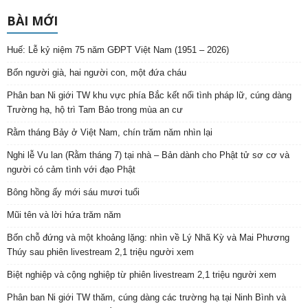
BÀI MỚI
Huế: Lễ kỷ niệm 75 năm GĐPT Việt Nam (1951 – 2026)
Bốn người già, hai người con, một đứa cháu
Phân ban Ni giới TW khu vực phía Bắc kết nối tình pháp lữ, cúng dàng
Trường hạ, hộ trì Tam Bảo trong mùa an cư
Rằm tháng Bảy ở Việt Nam, chín trăm năm nhìn lại
Nghi lễ Vu lan (Rằm tháng 7) tại nhà – Bản dành cho Phật tử sơ cơ và
người có cảm tình với đạo Phật
Bông hồng ấy mới sáu mươi tuổi
Mũi tên và lời hứa trăm năm
Bốn chỗ đứng và một khoảng lặng: nhìn về Lý Nhã Kỳ và Mai Phương
Thúy sau phiên livestream 2,1 triệu người xem
Biệt nghiệp và cộng nghiệp từ phiên livestream 2,1 triệu người xem
Phân ban Ni giới TW thăm, cúng dàng các trường hạ tại Ninh Bình và