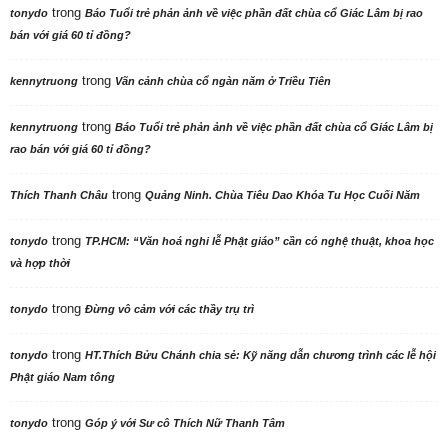
trong
tonydo
Báo Tuổi trẻ phản ảnh về việc phần đất chùa cổ Giác Lâm bị rao
bán với giá 60 tỉ đồng?
trong
kennytruong
Vãn cảnh chùa cổ ngàn năm ở Triều Tiên
trong
kennytruong
Báo Tuổi trẻ phản ảnh về việc phần đất chùa cổ Giác Lâm bị
rao bán với giá 60 tỉ đồng?
trong
Thích Thanh Châu
Quảng Ninh. Chùa Tiêu Dao Khóa Tu Học Cuối Năm
trong
tonydo
TP.HCM: “Văn hoá nghi lễ Phật giáo” cần có nghệ thuật, khoa học
và hợp thời
trong
tonydo
Đừng vô cảm với các thầy trụ trì
trong
tonydo
HT.Thích Bửu Chánh chia sẻ: Kỹ năng dẫn chương trình các lễ hội
Phật giáo Nam tông
trong
tonydo
Góp ý với Sư cô Thích Nữ Thanh Tâm