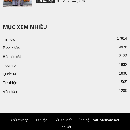
Bài nổi bật
8 Tháng Tám, 2026
MỤC XEM NHIỀU
17914
Tin tức
4928
Blog chùa
2122
Bài nổi bật
1932
Tuổi trẻ
1836
Quốc tế
1565
Từ thiện
1280
Văn hóa
Chủ trương
Biên tập
Gửi bài viết
Ủng hộ Phattuvietnam.net
Liên kết