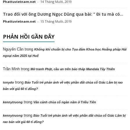
Phattuvietnam.net
-
14 Tháng Mười, 2019
Trao đổi với ông Dương Ngọc Dũng qua bài: “ Đi tu mà có...
Phattuvietnam.net
-
15 Tháng Mười, 2019
PHẢN HỒI GẦN ĐÂY
Nguyên Cần
trong
Không khí chuẩn bị cho Tọa đàm Khoa học Hoằng pháp Hải
ngoại năm 2025 tại Huế
Trần Minh
trong
Mở tranh Phật, cầu an trên bảo tháp Mandala Tây Thiên
trong
tonydo
Báo Tuổi trẻ phản ảnh về việc phần đất chùa cổ Giác Lâm bị rao
bán với giá 60 tỉ đồng?
trong
kennytruong
Vãn cảnh chùa cổ ngàn năm ở Triều Tiên
trong
kennytruong
Báo Tuổi trẻ phản ảnh về việc phần đất chùa cổ Giác Lâm bị
rao bán với giá 60 tỉ đồng?