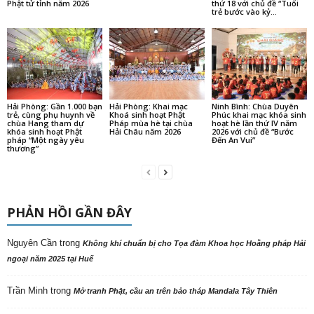
Phật tử tỉnh năm 2026
thứ 18 với chủ đề “Tuổi
trẻ bước vào kỷ...
Hải Phòng: Gần 1.000 bạn
Hải Phòng: Khai mạc
Ninh Bình: Chùa Duyên
trẻ, cùng phụ huynh về
Khoá sinh hoạt Phật
Phúc khai mạc khóa sinh
chùa Hang tham dự
Pháp mùa hè tại chùa
hoạt hè lần thứ IV năm
khóa sinh hoạt Phật
Hải Châu năm 2026
2026 với chủ đề “Bước
pháp “Một ngày yêu
Đến An Vui”
thương”
PHẢN HỒI GẦN ĐÂY
Nguyên Cần
trong
Không khí chuẩn bị cho Tọa đàm Khoa học Hoằng pháp Hải
ngoại năm 2025 tại Huế
Trần Minh
trong
Mở tranh Phật, cầu an trên bảo tháp Mandala Tây Thiên