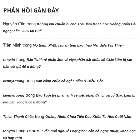
PHẢN HỒI GẦN ĐÂY
Nguyên Cần
trong
Không khí chuẩn bị cho Tọa đàm Khoa học Hoằng pháp Hải
ngoại năm 2025 tại Huế
Trần Minh
trong
Mở tranh Phật, cầu an trên bảo tháp Mandala Tây Thiên
trong
tonydo
Báo Tuổi trẻ phản ảnh về việc phần đất chùa cổ Giác Lâm bị rao
bán với giá 60 tỉ đồng?
trong
kennytruong
Vãn cảnh chùa cổ ngàn năm ở Triều Tiên
trong
kennytruong
Báo Tuổi trẻ phản ảnh về việc phần đất chùa cổ Giác Lâm bị
rao bán với giá 60 tỉ đồng?
trong
Thích Thanh Châu
Quảng Ninh. Chùa Tiêu Dao Khóa Tu Học Cuối Năm
trong
tonydo
TP.HCM: “Văn hoá nghi lễ Phật giáo” cần có nghệ thuật, khoa học
và hợp thời