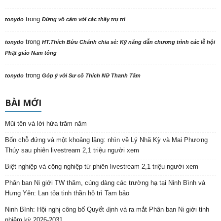
trong
tonydo
Đừng vô cảm với các thầy trụ trì
trong
tonydo
HT.Thích Bửu Chánh chia sẻ: Kỹ năng dẫn chương trình các lễ hội
Phật giáo Nam tông
trong
tonydo
Góp ý với Sư cô Thích Nữ Thanh Tâm
BÀI MỚI
Mũi tên và lời hứa trăm năm
Bốn chỗ đứng và một khoảng lặng: nhìn về Lý Nhã Kỳ và Mai Phương
Thúy sau phiên livestream 2,1 triệu người xem
Biệt nghiệp và cộng nghiệp từ phiên livestream 2,1 triệu người xem
Phân ban Ni giới TW thăm, cúng dàng các trường hạ tại Ninh Bình và
Hưng Yên: Lan tỏa tinh thần hộ trì Tam bảo
Ninh Bình: Hội nghị công bố Quyết định và ra mắt Phân ban Ni giới tỉnh
nhiệm kỳ 2026-2031