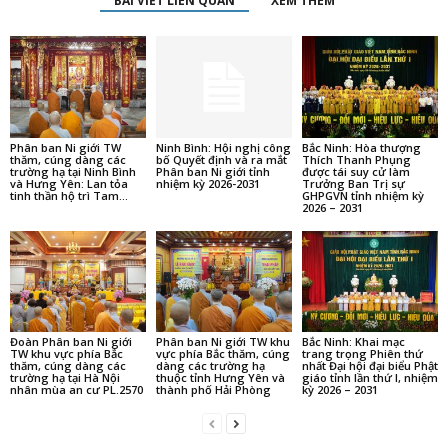
BÀI VIẾT LIÊN QUAN
XEM THÊM
Phân ban Ni giới TW
Ninh Bình: Hội nghị công
Bắc Ninh: Hòa thượng
thăm, cúng dàng các
bố Quyết định và ra mắt
Thích Thanh Phụng
trường hạ tại Ninh Bình
Phân ban Ni giới tỉnh
được tái suy cử làm
và Hưng Yên: Lan tỏa
nhiệm kỳ 2026-2031
Trưởng Ban Trị sự
tinh thần hộ trì Tam...
GHPGVN tỉnh nhiệm kỳ
2026 – 2031
Đoàn Phân ban Ni giới
Phân ban Ni giới TW khu
Bắc Ninh: Khai mạc
TW khu vực phía Bắc
vực phía Bắc thăm, cúng
trang trọng Phiên thứ
thăm, cúng dàng các
dàng các trường hạ
nhất Đại hội đại biểu Phật
trường hạ tại Hà Nội
thuộc tỉnh Hưng Yên và
giáo tỉnh lần thứ I, nhiệm
nhân mùa an cư PL.2570
thành phố Hải Phòng
kỳ 2026 – 2031