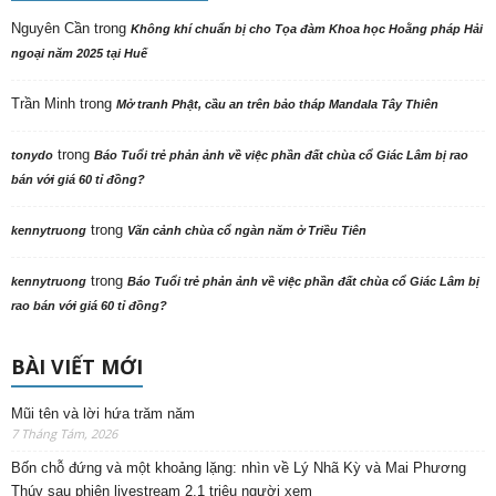
Nguyên Cần
trong
Không khí chuẩn bị cho Tọa đàm Khoa học Hoằng pháp Hải
ngoại năm 2025 tại Huế
Trần Minh
trong
Mở tranh Phật, cầu an trên bảo tháp Mandala Tây Thiên
trong
tonydo
Báo Tuổi trẻ phản ảnh về việc phần đất chùa cổ Giác Lâm bị rao
bán với giá 60 tỉ đồng?
trong
kennytruong
Vãn cảnh chùa cổ ngàn năm ở Triều Tiên
trong
kennytruong
Báo Tuổi trẻ phản ảnh về việc phần đất chùa cổ Giác Lâm bị
rao bán với giá 60 tỉ đồng?
BÀI VIẾT MỚI
Mũi tên và lời hứa trăm năm
7 Tháng Tám, 2026
Bốn chỗ đứng và một khoảng lặng: nhìn về Lý Nhã Kỳ và Mai Phương
Thúy sau phiên livestream 2,1 triệu người xem