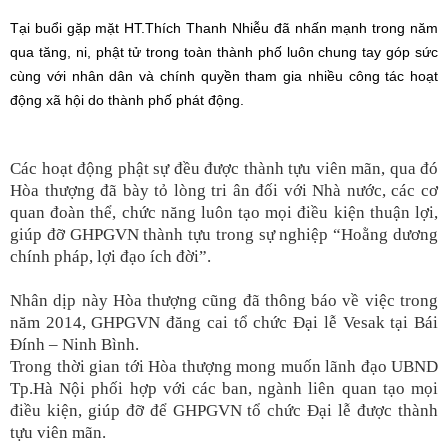
Tại buổi gặp mặt HT.Thích Thanh Nhiễu đã nhấn mạnh trong năm
qua tăng, ni, phật tử trong toàn thành phố luôn chung tay góp sức
cùng với nhân dân và chính quyền tham gia nhiều công tác hoạt
động xã hội do thành phố phát động.
Các hoạt động phật sự đều được thành tựu viên mãn, qua đó
Hòa thượng đã bày tỏ lòng tri ân đối với Nhà nước, các cơ
quan đoàn thể, chức năng luôn tạo mọi điều kiện thuận lợi,
giúp đỡ GHPGVN thành tựu trong sự nghiệp “Hoằng dương
chính pháp, lợi đạo ích đời”.
Nhân dịp này Hòa thượng cũng đã thông báo về việc trong
năm 2014, GHPGVN đăng cai tổ chức Đại lễ Vesak tại Bái
Đính – Ninh Bình.
Trong thời gian tới Hòa thượng mong muốn lãnh đạo UBND
Tp.Hà Nội phối hợp với các ban, ngành liên quan tạo mọi
điều kiện, giúp đỡ để GHPGVN tổ chức Đại lễ được thành
tựu viên mãn.