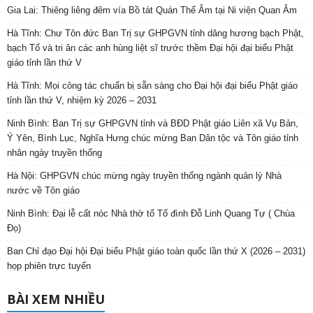
Gia Lai: Thiêng liêng đêm vía Bồ tát Quán Thế Âm tại Ni viện Quan Âm
Hà Tĩnh: Chư Tôn đức Ban Trị sự GHPGVN tỉnh dâng hương bạch Phật,
bạch Tổ và tri ân các anh hùng liệt sĩ trước thềm Đại hội đại biểu Phật
giáo tỉnh lần thứ V
Hà Tĩnh: Mọi công tác chuẩn bị sẵn sàng cho Đại hội đại biểu Phật giáo
tỉnh lần thứ V, nhiệm kỳ 2026 – 2031
Ninh Bình: Ban Trị sự GHPGVN tỉnh và BĐD Phật giáo Liên xã Vụ Bản,
Ý Yên, Bình Lục, Nghĩa Hưng chúc mừng Ban Dân tộc và Tôn giáo tỉnh
nhân ngày truyền thống
Hà Nội: GHPGVN chúc mừng ngày truyền thống ngành quản lý Nhà
nước về Tôn giáo
Ninh Bình: Đại lễ cất nóc Nhà thờ tổ Tổ đình Đỗ Linh Quang Tự ( Chùa
Đọ)
Ban Chỉ đạo Đại hội Đại biểu Phật giáo toàn quốc lần thứ X (2026 – 2031)
họp phiên trực tuyến
BÀI XEM NHIỀU