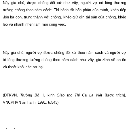
Này gia chủ, được chồng đối xử như vậy, người vợ có lòng thương
tưởng chồng theo năm cách: Thi hành tốt bổn phận của mình, khéo tiếp
đón bà con, trung thành với chồng, khéo giữ gìn tài sản của chồng, khéo
léo và nhanh nhẹn làm mọi công việc.
Này gia chủ, người vợ được chồng đối xử theo năm cách và người vợ
tỏ lòng thương tưởng chồng theo năm cách như vậy, gia đình sẽ an ổn
và thoát khỏi các sợ hại.
(ĐTKVN,
Trường Bộ
II, kinh
Giáo thọ Thi Ca La Việt
[lược trích],
VNCPHVN ấn hành, 1991, tr.543)