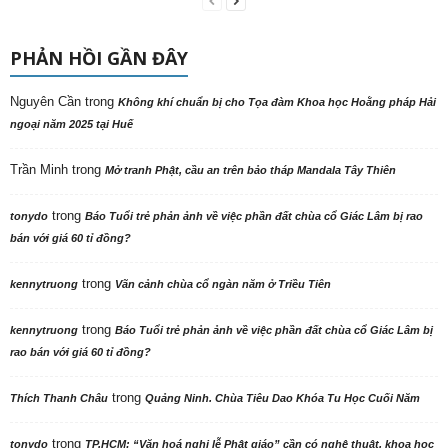
PHẢN HỒI GẦN ĐÂY
Nguyên Cần
trong
Không khí chuẩn bị cho Tọa đàm Khoa học Hoằng pháp Hải
ngoại năm 2025 tại Huế
Trần Minh
trong
Mở tranh Phật, cầu an trên bảo tháp Mandala Tây Thiên
trong
tonydo
Báo Tuổi trẻ phản ảnh về việc phần đất chùa cổ Giác Lâm bị rao
bán với giá 60 tỉ đồng?
trong
kennytruong
Vãn cảnh chùa cổ ngàn năm ở Triều Tiên
trong
kennytruong
Báo Tuổi trẻ phản ảnh về việc phần đất chùa cổ Giác Lâm bị
rao bán với giá 60 tỉ đồng?
trong
Thích Thanh Châu
Quảng Ninh. Chùa Tiêu Dao Khóa Tu Học Cuối Năm
trong
tonydo
TP.HCM: “Văn hoá nghi lễ Phật giáo” cần có nghệ thuật, khoa học