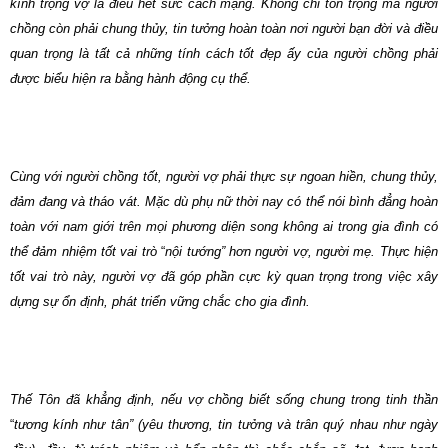
kính trọng vợ là điều hết sức cách mạng. Không chỉ tôn trọng mà người
chồng còn phải chung thủy, tin tưởng hoàn toàn nơi người bạn đời và điều
quan trọng là tất cả những tính cách tốt đẹp ấy của người chồng phải
được biểu hiện ra bằng hành động cụ thể.
Cùng với người chồng tốt, người vợ phải thực sự ngoan hiền, chung thủy,
đảm đang và tháo vát. Mặc dù phụ nữ thời nay có thể nói bình đẳng hoàn
toàn với nam giới trên mọi phương diện song không ai trong gia đình có
thể đảm nhiệm tốt vai trò
“
nội tướng” hơn người vợ, người mẹ. Thực hiện
tốt vai trò này, người vợ đã góp phần cực kỳ quan trọng trong việc xây
dựng sự ổn định, phát triển vững chắc cho gia đình.
Thế Tôn đã khẳng định, nếu vợ chồng biết sống chung trong tinh thần
“
tương kính như tân” (yêu thương, tin tưởng và trân quý nhau như ngày