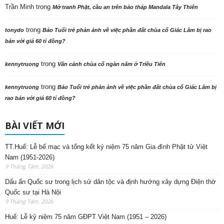
Trần Minh
trong
Mở tranh Phật, cầu an trên bảo tháp Mandala Tây Thiên
trong
tonydo
Báo Tuổi trẻ phản ảnh về việc phần đất chùa cổ Giác Lâm bị rao
bán với giá 60 tỉ đồng?
trong
kennytruong
Vãn cảnh chùa cổ ngàn năm ở Triều Tiên
trong
kennytruong
Báo Tuổi trẻ phản ảnh về việc phần đất chùa cổ Giác Lâm bị
rao bán với giá 60 tỉ đồng?
BÀI VIẾT MỚI
TT.Huế: Lễ bế mạc và tổng kết kỷ niệm 75 năm Gia đình Phật tử Việt
Nam (1951-2026)
9 Tháng Tám, 2026
Dấu ấn Quốc sư trong lịch sử dân tộc và định hướng xây dựng Điện thờ
Quốc sư tại Hà Nội
9 Tháng Tám, 2026
Huế: Lễ kỷ niệm 75 năm GĐPT Việt Nam (1951 – 2026)