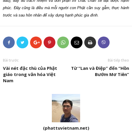
đầu), đầy đủ trách nhiệm và bổn phận thì chắc chắn sẽ đạt được hạnh
phúc. Đây cũng là điều mà mỗi người con Phật cần suy gẫm, thực hành
trước và sau hôn nhân để xây dựng hạnh phúc gia đình.
Bài trước
Bài tiếp theo
Vài nét đặc thù của Phật
Từ “Lan và Điệp” đến “Hồn
giáo trong văn hóa Việt
Bướm Mơ Tiên”
Nam
(phattuvietnam.net)