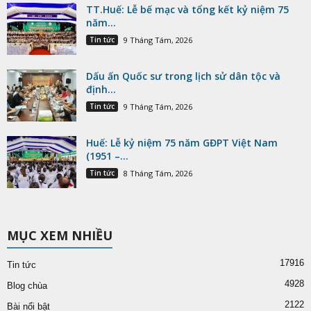
TT.Huế: Lễ bế mạc và tổng kết kỷ niệm 75
năm...
Tin tức
9 Tháng Tám, 2026
Dấu ấn Quốc sư trong lịch sử dân tộc và
định...
Tin tức
9 Tháng Tám, 2026
Huế: Lễ kỷ niệm 75 năm GĐPT Việt Nam
(1951 –...
Tin tức
8 Tháng Tám, 2026
MỤC XEM NHIỀU
17916
Tin tức
4928
Blog chùa
2122
Bài nổi bật