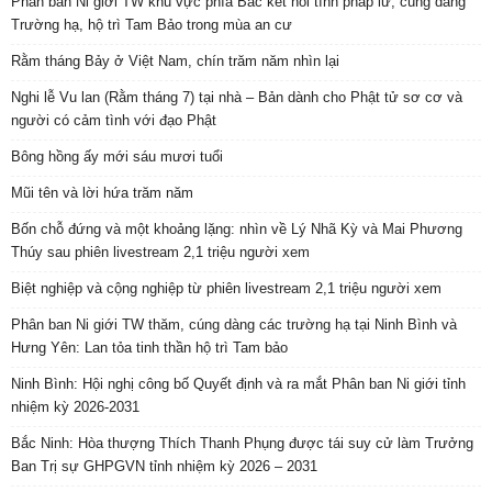
Phân ban Ni giới TW khu vực phía Bắc kết nối tình pháp lữ, cúng dàng
Trường hạ, hộ trì Tam Bảo trong mùa an cư
Rằm tháng Bảy ở Việt Nam, chín trăm năm nhìn lại
Nghi lễ Vu lan (Rằm tháng 7) tại nhà – Bản dành cho Phật tử sơ cơ và
người có cảm tình với đạo Phật
Bông hồng ấy mới sáu mươi tuổi
Mũi tên và lời hứa trăm năm
Bốn chỗ đứng và một khoảng lặng: nhìn về Lý Nhã Kỳ và Mai Phương
Thúy sau phiên livestream 2,1 triệu người xem
Biệt nghiệp và cộng nghiệp từ phiên livestream 2,1 triệu người xem
Phân ban Ni giới TW thăm, cúng dàng các trường hạ tại Ninh Bình và
Hưng Yên: Lan tỏa tinh thần hộ trì Tam bảo
Ninh Bình: Hội nghị công bố Quyết định và ra mắt Phân ban Ni giới tỉnh
nhiệm kỳ 2026-2031
Bắc Ninh: Hòa thượng Thích Thanh Phụng được tái suy cử làm Trưởng
Ban Trị sự GHPGVN tỉnh nhiệm kỳ 2026 – 2031