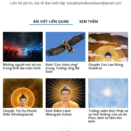
Liên hệ gửi tin, bài về Ban biên tập:
trangtinphattuvietnam@gmail.com
BÀI VIẾT LIÊN QUAN
XEM THÊM
Những người mù sờ voi
Kinh “Con chim ưng”
Chuyện Con Lợn Rừng
trong thời đại màn hình
trong Tương Ưng Bộ
(Sukàra)
Kinh
Chuyện Thí Dụ Phước
Kinh Ðiềm Lành
Tưởng niệm Đức Phật và
Ðiền (Khettùpamà)
(Mangala Sutta)
sự linh thiêng của xá lợi:
Phúc lành từ tâm tôn
kính