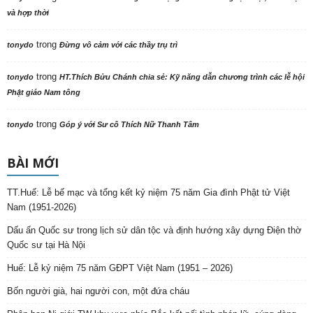
và hợp thời
trong
tonydo
Đừng vô cảm với các thầy trụ trì
trong
tonydo
HT.Thích Bửu Chánh chia sẻ: Kỹ năng dẫn chương trình các lễ hội
Phật giáo Nam tông
trong
tonydo
Góp ý với Sư cô Thích Nữ Thanh Tâm
BÀI MỚI
TT.Huế: Lễ bế mạc và tổng kết kỷ niệm 75 năm Gia đình Phật tử Việt
Nam (1951-2026)
Dấu ấn Quốc sư trong lịch sử dân tộc và định hướng xây dựng Điện thờ
Quốc sư tại Hà Nội
Huế: Lễ kỷ niệm 75 năm GĐPT Việt Nam (1951 – 2026)
Bốn người già, hai người con, một đứa cháu