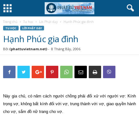
Trang chủ
Tu học
Lời Phật dạy
Hạnh Phúc gia đình
TU HỌC
LỜI PHẬT DẠY
Hạnh Phúc gia đình
Bởi
(phattuvietnam.net)
-
8 Tháng Bảy, 2006
Này gia chủ, có năm cách người chồng phải đối xử với người vợ: Kính
trọng vợ, không bất kính đối với vợ, trung thành với vợ, giao quyền hành
cho vợ, sắm đồ nữ trang cho vợ.