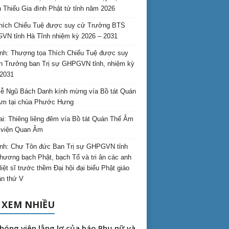
 Thiếu Gia đình Phật tử tỉnh năm 2026
hích Chiếu Tuệ được suy cử Trưởng BTS
N tỉnh Hà Tĩnh nhiệm kỳ 2026 – 2031
nh: Thượng tọa Thích Chiếu Tuệ được suy
n Trưởng ban Trị sự GHPGVN tỉnh, nhiệm kỳ
2031
ễ Ngũ Bách Danh kính mừng vía Bồ tát Quán
Âm tại chùa Phước Hưng
ai: Thiêng liêng đêm vía Bồ tát Quán Thế Âm
i viện Quan Âm
nh: Chư Tôn đức Ban Trị sự GHPGVN tỉnh
hương bạch Phật, bạch Tổ và tri ân các anh
liệt sĩ trước thềm Đại hội đại biểu Phật giáo
lần thứ V
 XEM NHIỀU
hóng viên lẳng lơ của báo Phụ nữ và