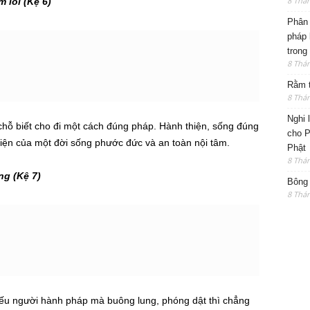
8 Thá
 lỗi (Kệ 6)
Phân 
pháp 
trong
8 Thá
Rằm t
8 Thá
Nghi 
ỗ biết cho đi một cách đúng pháp. Hành thiện, sống đúng
cho P
 hiện của một đời sống phước đức và an toàn nội tâm.
Phật
8 Thá
g (Kệ 7)
Bông 
8 Thá
 nếu người hành pháp mà buông lung, phóng dật thì chẳng