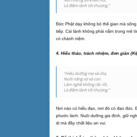
Nói những lời khéo nói,
Là điềm lành tối thượng.”
Đức Phật dạy không bỏ thế gian mà sống tr
tiếp. Cái lành không phải nằm trong mê t
có chánh niệm.
4. Hiếu thảo, trách nhiệm, đơn giản (Kệ
“Hiếu dưỡng mẹ và cha,
Nuôi nấng vợ và con.
Làm nghề không rắc rối,
Là điềm lành tối thượng.”
Nơi nào có hiếu đạo, nơi đó có đạo đức. 
phước lành. Nuôi dưỡng gia đình, giữ ngh
dị mà đầy chất liệu an vui.