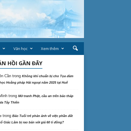
Văn học
Xem thêm
N HỒI GẦN ĐÂY
ên Cần
trong
Không khí chuẩn bị cho Tọa đàm
học Hoằng pháp Hải ngoại năm 2025 tại Huế
Minh
trong
Mở tranh Phật, cầu an trên bảo tháp
la Tây Thiên
trong
o
Báo Tuổi trẻ phản ảnh về việc phần đất
ổ Giác Lâm bị rao bán với giá 60 tỉ đồng?