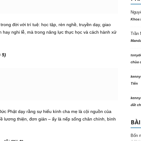
Nguy
Khoa 
ong đời với trí tuệ: học tập, rèn nghề, truyền dạy, giao
ín hay nghi lễ, mà trong năng lực thực học và cách hành xử
Trần 
Manda
 5)
tonyd
chùa c
kenny
Tiên
kenny
đất ch
Đức Phật dạy rằng sự hiếu kính cha mẹ là cội nguồn của
ề lương thiện, đơn giản – ấy là nếp sống chân chính, bình
BÀI
Bốn n