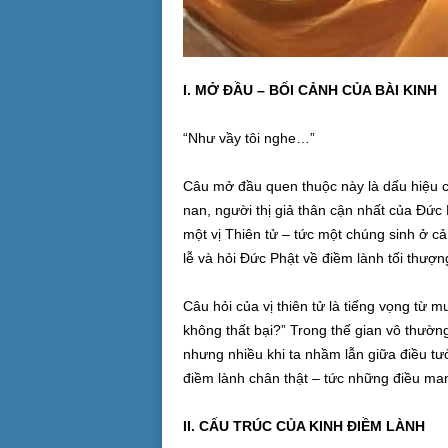
I. MỞ ĐẦU – BỐI CẢNH CỦA BÀI KINH
“Như vầy tôi nghe…”
Câu mở đầu quen thuộc này là dấu hiệu cho
nan, người thị giả thân cận nhất của Đức 
một vị Thiên tử – tức một chúng sinh ở c
lễ và hỏi Đức Phật về điềm lành tối thượn
Câu hỏi của vị thiên tử là tiếng vọng từ
không thất bại?” Trong thế gian vô thường
nhưng nhiều khi ta nhầm lẫn giữa điều tưở
điềm lành chân thật – tức những điều mang l
II. CẤU TRÚC CỦA KINH ĐIỀM LÀNH