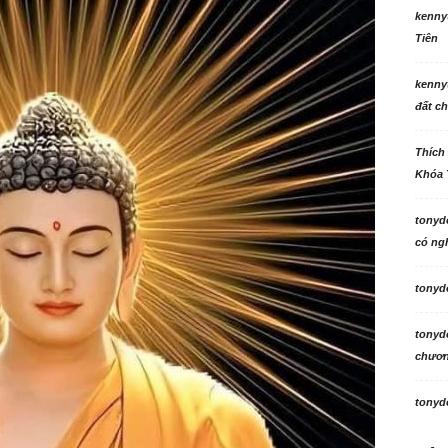
kenny
Tiên
kenny
đất ch
Thích
Khóa 
tonyd
có ngh
tonyd
tonyd
chương
tonyd