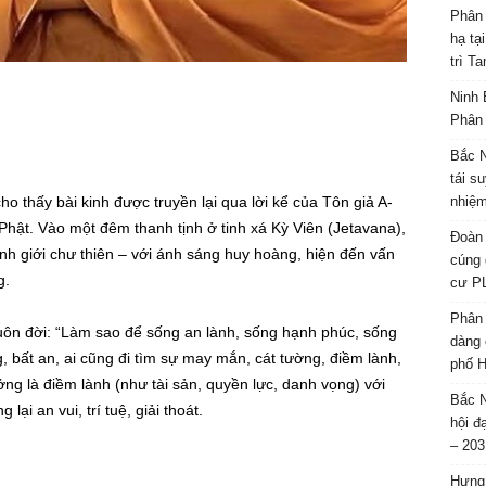
Phân 
hạ tạ
trì T
Ninh 
Phân 
Bắc N
tái s
 thấy bài kinh được truyền lại qua lời kể của Tôn giả A-
nhiệm
Phật. Vào một đêm thanh tịnh ở tinh xá Kỳ Viên (Jetavana),
Đoàn 
ảnh giới chư thiên – với ánh sáng huy hoàng, hiện đến vấn
cúng 
g.
cư P
Phân 
 muôn đời: “Làm sao để sống an lành, sống hạnh phúc, sống
dàng 
, bất an, ai cũng đi tìm sự may mắn, cát tường, điềm lành,
phố H
ng là điềm lành (như tài sản, quyền lực, danh vọng) với
Bắc N
ại an vui, trí tuệ, giải thoát.
hội đ
– 203
Hưng 