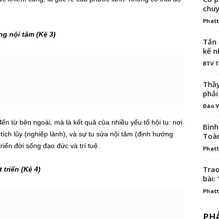
chuy
Phatt
g nội tâm (Kệ 3)
Tấn 
kế n
BTV 
Thầy
phải
Đào V
n từ bên ngoài, mà là kết quả của nhiều yếu tố hội tụ: nơi
Bình
ích lũy (nghiệp lành), và sự tu sửa nội tâm (định hướng
Toà
riển đời sống đạo đức và trí tuệ.
Phatt
Trao
 triển (Kệ 4)
bài: 
Phatt
PHẢ