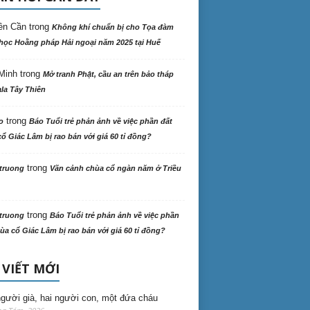
ên Cần
trong
Không khí chuẩn bị cho Tọa đàm
học Hoằng pháp Hải ngoại năm 2025 tại Huế
Minh
trong
Mở tranh Phật, cầu an trên bảo tháp
la Tây Thiên
trong
o
Báo Tuổi trẻ phản ảnh về việc phần đất
ổ Giác Lâm bị rao bán với giá 60 tỉ đồng?
trong
truong
Vãn cảnh chùa cổ ngàn năm ở Triều
trong
truong
Báo Tuổi trẻ phản ảnh về việc phần
ùa cổ Giác Lâm bị rao bán với giá 60 tỉ đồng?
 VIẾT MỚI
gười già, hai người con, một đứa cháu