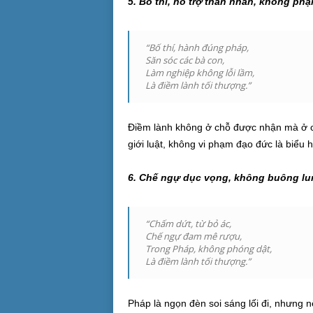
5. Bố thí, hỗ trợ thân nhân, không phạm
“Bố thí, hành đúng pháp,
Săn sóc các bà con,
Làm nghiệp không lỗi lầm,
Là điềm lành tối thượng.”
Điềm lành không ở chỗ được nhận mà ở ch
giới luật, không vi phạm đạo đức là biểu
6. Chế ngự dục vọng, không buông lun
“Chấm dứt, từ bỏ ác,
Chế ngự đam mê rượu,
Trong Pháp, không phóng dật,
Là điềm lành tối thượng.”
Pháp là ngọn đèn soi sáng lối đi, nhưng