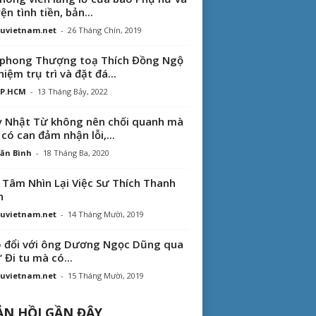
ện tình tiền, bản...
uvietnam.net
-
26 Tháng Chín, 2019
phong Thượng toạ Thích Đồng Ngộ
hiệm trụ trì và đặt đá...
TP.HCM
-
13 Tháng Bảy, 2022
 Nhật Từ không nên chối quanh mà
 có can đảm nhận lỗi,...
ăn Bình
-
18 Tháng Ba, 2020
 Tâm Nhìn Lại Việc Sư Thích Thanh
n
uvietnam.net
-
14 Tháng Mười, 2019
 đổi với ông Dương Ngọc Dũng qua
“ Đi tu mà có...
uvietnam.net
-
15 Tháng Mười, 2019
N HỒI GẦN ĐÂY