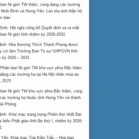
ban Ni giới TW thăm, cúng dàng các trường
i Ninh Bình và Hưng Yên: Lan tỏa tinh thần hộ
am bảo
Bình: Hội nghị công bố Quyết định và ra mắt
ban Ni giới tỉnh nhiệm kỳ 2026-2031
inh: Hòa thượng Thích Thanh Phụng được
uy cử làm Trưởng Ban Trị sự GHPGVN tỉnh
 kỳ 2026 – 2031
Phân ban Ni giới TW khu vực phía Bắc thăm,
dàng các trường hạ tại Hà Nội nhân mùa an
L.2570
ban Ni giới TW khu vực phía Bắc thăm, cúng
các trường hạ thuộc tỉnh Hưng Yên và thành
ải Phòng
inh: Khai mạc trang trọng Phiên thứ nhất Đại
ại biểu Phật giáo tỉnh lần thứ I, nhiệm kỳ 2026
1
Yên: Khai mạc Trại Kiền Trắc – Họp bạn