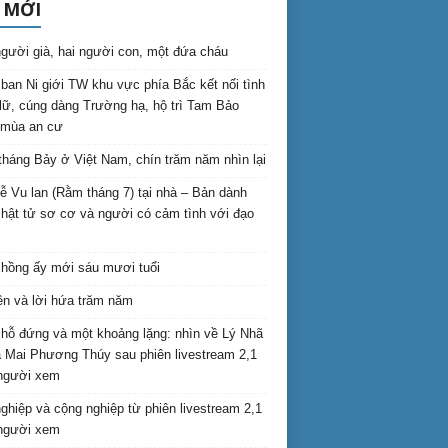
 MỚI
gười già, hai người con, một đứa cháu
ban Ni giới TW khu vực phía Bắc kết nối tình
lữ, cúng dàng Trường hạ, hộ trì Tam Bảo
 mùa an cư
háng Bảy ở Việt Nam, chín trăm năm nhìn lại
lễ Vu lan (Rằm tháng 7) tại nhà – Bản dành
hật tử sơ cơ và người có cảm tình với đạo
hồng ấy mới sáu mươi tuổi
ên và lời hứa trăm năm
hỗ đứng và một khoảng lặng: nhìn về Lý Nhã
 Mai Phương Thúy sau phiên livestream 2,1
 người xem
nghiệp và cộng nghiệp từ phiên livestream 2,1
 người xem