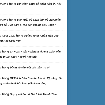
trong
truong
Vãn cảnh chùa cổ ngàn năm ở Triều
trong
truong
Báo Tuổi trẻ phản ảnh về việc phần
ùa cổ Giác Lâm bị rao bán với giá 60 tỉ đồng?
trong
 Thanh Châu
Quảng Ninh. Chùa Tiêu Dao
Tu Học Cuối Năm
trong
o
TP.HCM: “Văn hoá nghi lễ Phật giáo” cần
ệ thuật, khoa học và hợp thời
trong
o
Đừng vô cảm với các thầy trụ trì
trong
o
HT.Thích Bửu Chánh chia sẻ: Kỹ năng dẫn
 trình các lễ hội Phật giáo Nam tông
trong
o
Góp ý với Sư cô Thích Nữ Thanh Tâm