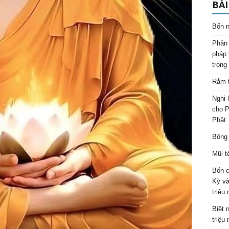
BÀI
Bốn n
Phân 
pháp 
trong
Rằm t
Nghi 
cho P
Phật
Bông 
Mũi t
Bốn c
Kỳ và
triệu
Biệt 
triệu