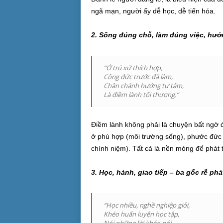
ngã mạn, người ấy dễ học, dễ tiến hóa.
2. Sống đúng chỗ, làm đúng việc, hướn
“Ở trú xứ thích hợp,
Công đức trước đã làm,
Chân chánh hướng tự tâm,
Là điềm lành tối thượng.”
Điềm lành không phải là chuyện bất ngờ đế
ở phù hợp (môi trường sống), phước đức t
chính niệm). Tất cả là nền móng để phát t
3. Học, hành, giao tiếp – ba gốc rễ phát
“Học nhiều, nghề nghiệp giỏi,
Khéo huấn luyện học tập,