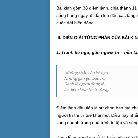
Bài kinh gồm 38 điềm lành, chia thành 11
sống hàng ngày, đi dần lên đến các tầng 
cuộc đời biến động.
III. DIỄN GIẢI TỪNG PHẦN CỦA BÀI KI
1. Tránh kẻ ngu, gần người trí – nền t
“Không thân cận kẻ ngu,
Nhưng gần gũi bậc Trí,
Ðảnh lễ người đáng lễ,
Là điềm lành tối thượng.”
Điềm lành đầu tiên là sự chọn bạn mà chơ
người trí thì trí tuệ khai mở. Điều này n
xung quanh trong quá trình tu tập và sống
Đảnh lễ người đáng lễ, là biểu hiện của 