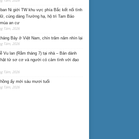
ng Tám, 2026
ban Ni giới TW khu vực phía Bắc kết nối tình
lữ, cúng dàng Trường hạ, hộ trì Tam Bảo
 mùa an cư
ng Tám, 2026
háng Bảy ở Việt Nam, chín trăm năm nhìn lại
ng Tám, 2026
lễ Vu lan (Rằm tháng 7) tại nhà – Bản dành
hật tử sơ cơ và người có cảm tình với đạo
ng Tám, 2026
hồng ấy mới sáu mươi tuổi
ng Tám, 2026