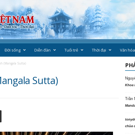
Đời sống
Diễn đàn
Tuổi trẻ
Thời đại
Văn hóa
h (Mangala Sutta)
PHẢ
angala Sutta)
Nguy
Khoa 
Trần 
Manda
tonyd
chùa c