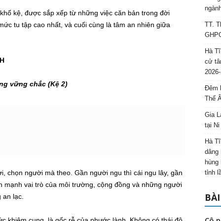
ngành
 khổ kệ, được sắp xếp từ những việc căn bản trong đời
mức tu tập cao nhất, và cuối cùng là tâm an nhiên giữa
TT. T
GHPGV
Hà Tĩ
NH
cử tâ
2026-
ảng vững chắc (Kệ 2)
Đêm l
Thế 
Gia L
tại N
Hà Tĩ
dâng 
hùng 
i, chọn người mà theo. Gần người ngu thì cái ngu lây, gần
tỉnh 
hấn mạnh vai trò của môi trường, cộng đồng và những người
BÀI
 an lạc.
Cô p
đức khiêm cung, là gốc rễ của phước lành. Không có thái độ