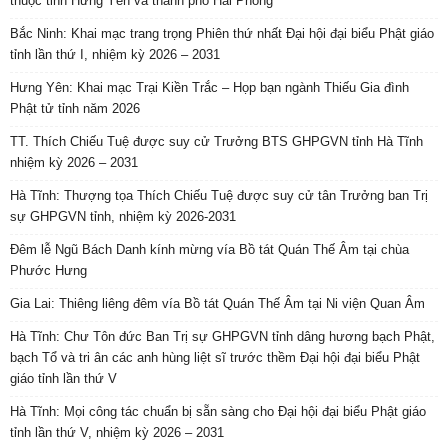
thuộc tỉnh Hưng Yên và thành phố Hải Phòng
Bắc Ninh: Khai mạc trang trọng Phiên thứ nhất Đại hội đại biểu Phật giáo
tỉnh lần thứ I, nhiệm kỳ 2026 – 2031
Hưng Yên: Khai mạc Trại Kiền Trắc – Họp bạn ngành Thiếu Gia đình
Phật tử tỉnh năm 2026
TT. Thích Chiếu Tuệ được suy cử Trưởng BTS GHPGVN tỉnh Hà Tĩnh
nhiệm kỳ 2026 – 2031
Hà Tĩnh: Thượng tọa Thích Chiếu Tuệ được suy cử tân Trưởng ban Trị
sự GHPGVN tỉnh, nhiệm kỳ 2026-2031
Đêm lễ Ngũ Bách Danh kính mừng vía Bồ tát Quán Thế Âm tại chùa
Phước Hưng
Gia Lai: Thiêng liêng đêm vía Bồ tát Quán Thế Âm tại Ni viện Quan Âm
Hà Tĩnh: Chư Tôn đức Ban Trị sự GHPGVN tỉnh dâng hương bạch Phật,
bạch Tổ và tri ân các anh hùng liệt sĩ trước thềm Đại hội đại biểu Phật
giáo tỉnh lần thứ V
Hà Tĩnh: Mọi công tác chuẩn bị sẵn sàng cho Đại hội đại biểu Phật giáo
tỉnh lần thứ V, nhiệm kỳ 2026 – 2031