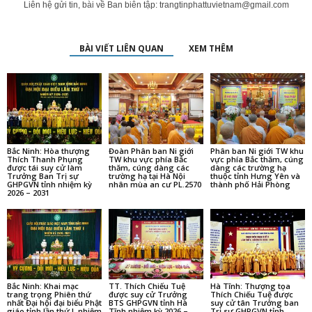
Liên hệ gửi tin, bài về Ban biên tập:
trangtinphattuvietnam@gmail.com
BÀI VIẾT LIÊN QUAN
XEM THÊM
Bắc Ninh: Hòa thượng
Đoàn Phân ban Ni giới
Phân ban Ni giới TW khu
Thích Thanh Phụng
TW khu vực phía Bắc
vực phía Bắc thăm, cúng
được tái suy cử làm
thăm, cúng dàng các
dàng các trường hạ
Trưởng Ban Trị sự
trường hạ tại Hà Nội
thuộc tỉnh Hưng Yên và
GHPGVN tỉnh nhiệm kỳ
nhân mùa an cư PL.2570
thành phố Hải Phòng
2026 – 2031
Bắc Ninh: Khai mạc
TT. Thích Chiếu Tuệ
Hà Tĩnh: Thượng tọa
trang trọng Phiên thứ
được suy cử Trưởng
Thích Chiếu Tuệ được
nhất Đại hội đại biểu Phật
BTS GHPGVN tỉnh Hà
suy cử tân Trưởng ban
giáo tỉnh lần thứ I, nhiệm
Tĩnh nhiệm kỳ 2026 –
Trị sự GHPGVN tỉnh,