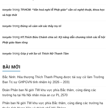
trong
tonydo
TP.HCM: “Văn hoá nghi lễ Phật giáo” cần có nghệ thuật, khoa học
và hợp thời
trong
tonydo
Đừng vô cảm với các thầy trụ trì
trong
tonydo
HT.Thích Bửu Chánh chia sẻ: Kỹ năng dẫn chương trình các lễ hội
Phật giáo Nam tông
trong
tonydo
Góp ý với Sư cô Thích Nữ Thanh Tâm
BÀI MỚI
Bắc Ninh: Hòa thượng Thích Thanh Phụng được tái suy cử làm Trưởng
Ban Trị sự GHPGVN tỉnh nhiệm kỳ 2026 – 2031
Đoàn Phân ban Ni giới TW khu vực phía Bắc thăm, cúng dàng các
trường hạ tại Hà Nội nhân mùa an cư PL.2570
Phân ban Ni giới TW khu vực phía Bắc thăm, cúng dàng các trường hạ