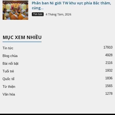
Phân ban Ni giới TW khu vực phía Bắc thăm,
cúng...
Tin tức
4 Tháng Tám, 2026
MỤC XEM NHIỀU
17910
Tin tức
4928
Blog chùa
2116
Bài nổi bật
1932
Tuổi trẻ
1836
Quốc tế
1565
Từ thiện
1278
Văn hóa