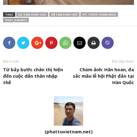
TAGS
DE-TAM-PHAP-CHU
ĐỆ TAM PHÁP CHỦ
HT. THÍCH THANH BÍCH
PHAT_DAN2011
Bài trước
Bài tiếp theo
Từ bảy bước chân thị hiện
Chùm ảnh: Hân hoan, đa
đến cuộc dấn thân nhập
sắc mầu lễ hội Phật đản tại
thế
Hàn Quốc
(phattuvietnam.net)