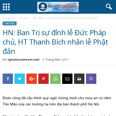
Trang chủ
Tin tức
HN: Ban Trị sự đỉnh lễ Đức Pháp chủ, HT Thanh Bích...
TIN TỨC
HN: Ban Trị sự đỉnh lễ Đức Pháp
chủ, HT Thanh Bích nhân lễ Phật
đản
Bởi
(phattuvietnam.net)
-
9 Tháng Năm, 2011
Đoàn cũng đã cầu thỉnh quý ngài chứng minh cho mùa an cư năm
Tân Mão của các trường hạ trên địa bàn thành phố Hà Nội.