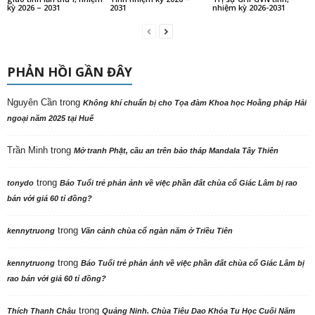
kỳ 2026 – 2031
2031
nhiệm kỳ 2026-2031
PHẢN HỒI GẦN ĐÂY
Nguyên Cần
trong
Không khí chuẩn bị cho Tọa đàm Khoa học Hoằng pháp Hải
ngoại năm 2025 tại Huế
Trần Minh
trong
Mở tranh Phật, cầu an trên bảo tháp Mandala Tây Thiên
trong
tonydo
Báo Tuổi trẻ phản ảnh về việc phần đất chùa cổ Giác Lâm bị rao
bán với giá 60 tỉ đồng?
trong
kennytruong
Vãn cảnh chùa cổ ngàn năm ở Triều Tiên
trong
kennytruong
Báo Tuổi trẻ phản ảnh về việc phần đất chùa cổ Giác Lâm bị
rao bán với giá 60 tỉ đồng?
trong
Thích Thanh Châu
Quảng Ninh. Chùa Tiêu Dao Khóa Tu Học Cuối Năm