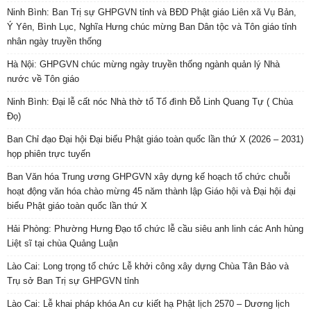
Ninh Bình: Ban Trị sự GHPGVN tỉnh và BĐD Phật giáo Liên xã Vụ Bản,
Ý Yên, Bình Lục, Nghĩa Hưng chúc mừng Ban Dân tộc và Tôn giáo tỉnh
nhân ngày truyền thống
Hà Nội: GHPGVN chúc mừng ngày truyền thống ngành quản lý Nhà
nước về Tôn giáo
Ninh Bình: Đại lễ cất nóc Nhà thờ tổ Tổ đình Đỗ Linh Quang Tự ( Chùa
Đọ)
Ban Chỉ đạo Đại hội Đại biểu Phật giáo toàn quốc lần thứ X (2026 – 2031)
họp phiên trực tuyến
Ban Văn hóa Trung ương GHPGVN xây dựng kế hoạch tổ chức chuỗi
hoạt động văn hóa chào mừng 45 năm thành lập Giáo hội và Đại hội đại
biểu Phật giáo toàn quốc lần thứ X
Hải Phòng: Phường Hưng Đạo tổ chức lễ cầu siêu anh linh các Anh hùng
Liệt sĩ tại chùa Quảng Luận
Lào Cai: Long trọng tổ chức Lễ khởi công xây dựng Chùa Tân Bảo và
Trụ sở Ban Trị sự GHPGVN tỉnh
Lào Cai: Lễ khai pháp khóa An cư kiết hạ Phật lịch 2570 – Dương lịch