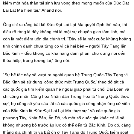
kiếm một hóa thân tái sinh lưu vong theo mong muốn của Đức Đạt
Lai Lạt Ma hiện tại,” Anand nói.
Ông chỉ ra rằng bất kể Đức Đạt Lai Lạt Ma quyết định thế nào, thì
điều rõ ràng là đây không chỉ là một sự chuyển giao tâm linh, mà
còn là một điểm uốn địa chính trị. “Đây sẽ là một cuộc khủng hoảng
tính chính danh chưa từng có vì cả hai bên – người Tây Tạng lẫn
Bắc Kinh – đều không có khả năng đàm phán, chứ đừng nói đến
thỏa hiệp, trong tương lai,” ông nói.
“Sự bế tắc này sẽ vượt ra ngoài quan hệ Trung Quốc-Tây Tạng vì
Bắc Kinh sẽ sử dụng ‘công thức một Trung Quốc,’ theo đó tất cả
các quốc gia tìm kiếm quan hệ ngoại giao phải từ chối Đài Loan và
chỉ công nhận Cộng hòa Nhân dân Trung Hoa là ‘Trung Quốc thực
sự’; họ cũng sẽ yêu cầu tất cả các quốc gia công nhận ứng cử viên
của Bắc Kinh là ‘Đức Đạt Lai Lạt Ma thực sự.’ Và các quốc gia
phương Tây, Nhật Bản, Ấn Độ, và một số quốc gia khác có lẽ sẽ
không nhượng bộ trước áp lực có thể đến từ Bắc Kinh. Do đó, căng
thẳng địa chính trị và bất ổn ở Tây Tạng do Trung Quốc kiểm soát