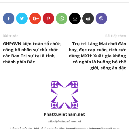
Bài trước
Bài tiếp theo
GHPGVN kiện toàn tổ chức,
Trụ trì Làng Mai chơi đàn
công bố nhân sự chủ chốt
hay, đọc rap cuốn, tích cực
các Ban Trị sự tại 8 tỉnh,
dùng MXH: Xuất gia không
thành phía Bắc
có nghĩa là buông bỏ thế
giới, sống ẩn dật
Phattuvietnam.net
http://phattuvietnam.net