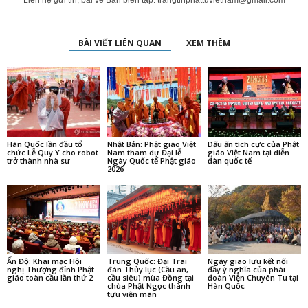
Liên hệ gửi tin, bài về Ban biên tập:
trangtinphattuvietnam@gmail.com
BÀI VIẾT LIÊN QUAN
XEM THÊM
Hàn Quốc lần đầu tổ
Nhật Bản: Phật giáo Việt
Dấu ấn tích cực của Phật
chức Lễ Quy Y cho robot
Nam tham dự Đại lễ
giáo Việt Nam tại diễn
trở thành nhà sư
Ngày Quốc tế Phật giáo
đàn quốc tế
2026
Ấn Độ: Khai mạc Hội
Trung Quốc: Đại Trai
Ngày giao lưu kết nối
nghị Thượng đỉnh Phật
đàn Thủy lục (Cầu an,
đầy ý nghĩa của phái
giáo toàn cầu lần thứ 2
cầu siêu) mùa Đồng tại
đoàn Viện Chuyên Tu tại
chùa Phật Ngọc thành
Hàn Quốc
tựu viện mãn