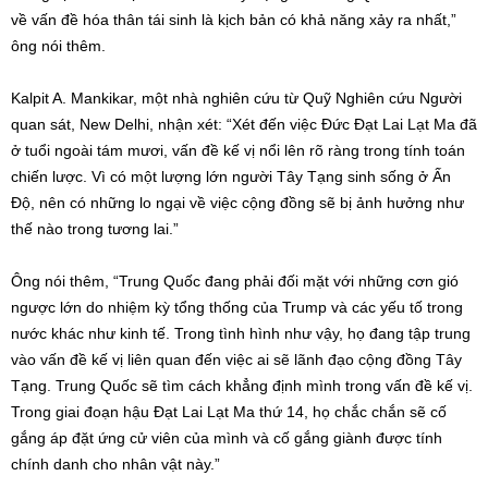
về vấn đề hóa thân tái sinh là kịch bản có khả năng xảy ra nhất,”
ông nói thêm.
Kalpit A. Mankikar, một nhà nghiên cứu từ Quỹ Nghiên cứu Người
quan sát, New Delhi, nhận xét: “Xét đến việc Đức Đạt Lai Lạt Ma đã
ở tuổi ngoài tám mươi, vấn đề kế vị nổi lên rõ ràng trong tính toán
chiến lược. Vì có một lượng lớn người Tây Tạng sinh sống ở Ấn
Độ, nên có những lo ngại về việc cộng đồng sẽ bị ảnh hưởng như
thế nào trong tương lai.”
Ông nói thêm, “Trung Quốc đang phải đối mặt với những cơn gió
ngược lớn do nhiệm kỳ tổng thống của Trump và các yếu tố trong
nước khác như kinh tế. Trong tình hình như vậy, họ đang tập trung
vào vấn đề kế vị liên quan đến việc ai sẽ lãnh đạo cộng đồng Tây
Tạng. Trung Quốc sẽ tìm cách khẳng định mình trong vấn đề kế vị.
Trong giai đoạn hậu Đạt Lai Lạt Ma thứ 14, họ chắc chắn sẽ cố
gắng áp đặt ứng cử viên của mình và cố gắng giành được tính
chính danh cho nhân vật này.”