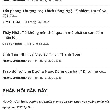
Phattuvietnam.net
-
26 Tháng Chín, 2019
Tấn phong Thượng toạ Thích Đồng Ngộ kế nhiệm trụ trì và
đặt đá...
BTV TP.HCM
-
13 Tháng Bảy, 2022
Thầy Nhật Từ không nên chối quanh mà phải có can đảm
nhận lỗi,...
Đào Văn Bình
-
18 Tháng Ba, 2020
Bình Tâm Nhìn Lại Việc Sư Thích Thanh Toàn
Phattuvietnam.net
-
14 Tháng Mười, 2019
Trao đổi với ông Dương Ngọc Dũng qua bài: “ Đi tu mà có...
Phattuvietnam.net
-
15 Tháng Mười, 2019
PHẢN HỒI GẦN ĐÂY
Nguyên Cần
trong
Không khí chuẩn bị cho Tọa đàm Khoa học Hoằng pháp Hải
ngoại năm 2025 tại Huế