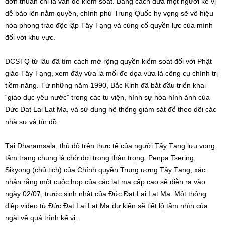
đơn thuần chỉ là vấn đề kiểm soát. Bằng cách đưa một người kế vị
dễ bảo lên nắm quyền, chính phủ Trung Quốc hy vọng sẽ vô hiệu
hóa phong trào độc lập Tây Tạng và củng cố quyền lực của mình
đối với khu vực.
ĐCSTQ từ lâu đã tìm cách mở rộng quyền kiểm soát đối với Phật
giáo Tây Tạng, xem đây vừa là mối đe dọa vừa là công cụ chính trị
tiềm năng. Từ những năm 1990, Bắc Kinh đã bắt đầu triển khai
“giáo dục yêu nước” trong các tu viện, hình sự hóa hình ảnh của
Đức Đạt Lai Lạt Ma, và sử dụng hệ thống giám sát để theo dõi các
nhà sư và tín đồ.
Tại Dharamsala, thủ đô trên thực tế của người Tây Tạng lưu vong,
tâm trạng chung là chờ đợi trong thận trọng. Penpa Tsering,
Sikyong (chủ tịch) của Chính quyền Trung ương Tây Tạng, xác
nhận rằng một cuộc họp của các lạt ma cấp cao sẽ diễn ra vào
ngày 02/07, trước sinh nhật của Đức Đạt Lai Lạt Ma. Một thông
điệp video từ Đức Đạt Lai Lạt Ma dự kiến sẽ tiết lộ tầm nhìn của
ngài về quá trình kế vị.