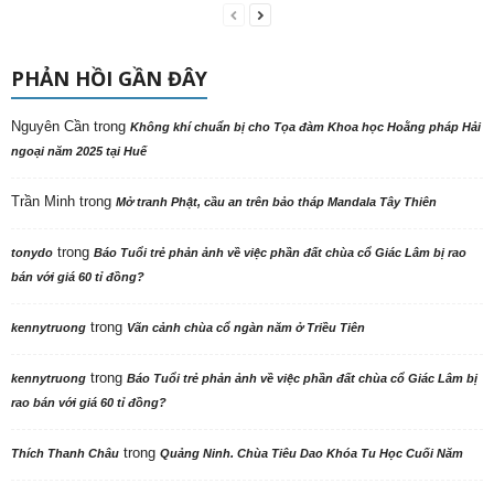
PHẢN HỒI GẦN ĐÂY
Nguyên Cần
trong
Không khí chuẩn bị cho Tọa đàm Khoa học Hoằng pháp Hải
ngoại năm 2025 tại Huế
Trần Minh
trong
Mở tranh Phật, cầu an trên bảo tháp Mandala Tây Thiên
trong
tonydo
Báo Tuổi trẻ phản ảnh về việc phần đất chùa cổ Giác Lâm bị rao
bán với giá 60 tỉ đồng?
trong
kennytruong
Vãn cảnh chùa cổ ngàn năm ở Triều Tiên
trong
kennytruong
Báo Tuổi trẻ phản ảnh về việc phần đất chùa cổ Giác Lâm bị
rao bán với giá 60 tỉ đồng?
trong
Thích Thanh Châu
Quảng Ninh. Chùa Tiêu Dao Khóa Tu Học Cuối Năm