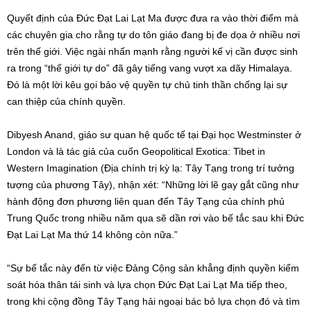
Quyết định của Đức Đạt Lai Lạt Ma được đưa ra vào thời điểm mà
các chuyên gia cho rằng tự do tôn giáo đang bị đe dọa ở nhiều nơi
trên thế giới. Việc ngài nhấn mạnh rằng người kế vị cần được sinh
ra trong “thế giới tự do” đã gây tiếng vang vượt xa dãy Himalaya.
Đó là một lời kêu gọi bảo vệ quyền tự chủ tinh thần chống lại sự
can thiệp của chính quyền.
Dibyesh Anand, giáo sư quan hệ quốc tế tại Đại học Westminster ở
London và là tác giả của cuốn Geopolitical Exotica: Tibet in
Western Imagination (Địa chính trị kỳ lạ: Tây Tạng trong trí tưởng
tượng của phương Tây), nhận xét: “Những lời lẽ gay gắt cũng như
hành động đơn phương liên quan đến Tây Tạng của chính phủ
Trung Quốc trong nhiều năm qua sẽ dần rơi vào bế tắc sau khi Đức
Đạt Lai Lạt Ma thứ 14 không còn nữa.”
“Sự bế tắc này đến từ việc Đảng Cộng sản khẳng định quyền kiểm
soát hóa thân tái sinh và lựa chọn Đức Đạt Lai Lạt Ma tiếp theo,
trong khi cộng đồng Tây Tạng hải ngoại bác bỏ lựa chọn đó và tìm