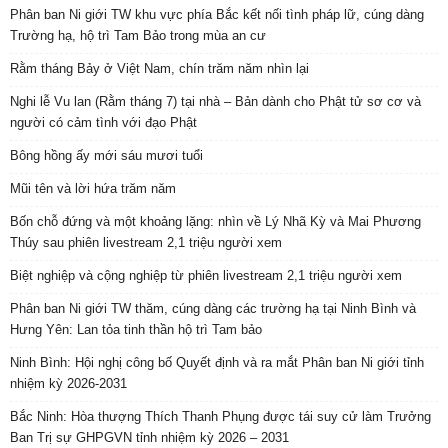
Phân ban Ni giới TW khu vực phía Bắc kết nối tình pháp lữ, cúng dàng
Trường hạ, hộ trì Tam Bảo trong mùa an cư
Rằm tháng Bảy ở Việt Nam, chín trăm năm nhìn lại
Nghi lễ Vu lan (Rằm tháng 7) tại nhà – Bản dành cho Phật tử sơ cơ và
người có cảm tình với đạo Phật
Bông hồng ấy mới sáu mươi tuổi
Mũi tên và lời hứa trăm năm
Bốn chỗ đứng và một khoảng lặng: nhìn về Lý Nhã Kỳ và Mai Phương
Thúy sau phiên livestream 2,1 triệu người xem
Biệt nghiệp và cộng nghiệp từ phiên livestream 2,1 triệu người xem
Phân ban Ni giới TW thăm, cúng dàng các trường hạ tại Ninh Bình và
Hưng Yên: Lan tỏa tinh thần hộ trì Tam bảo
Ninh Bình: Hội nghị công bố Quyết định và ra mắt Phân ban Ni giới tỉnh
nhiệm kỳ 2026-2031
Bắc Ninh: Hòa thượng Thích Thanh Phụng được tái suy cử làm Trưởng
Ban Trị sự GHPGVN tỉnh nhiệm kỳ 2026 – 2031