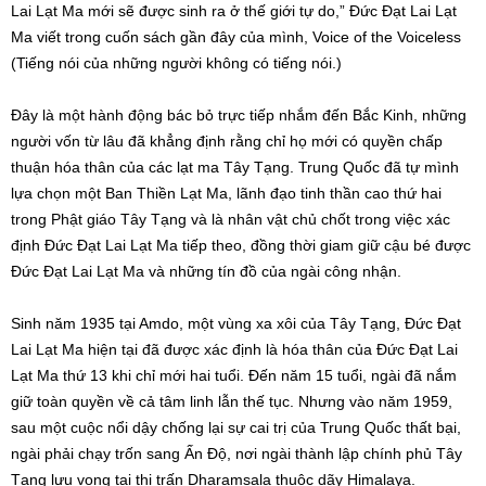
Lai Lạt Ma mới sẽ được sinh ra ở thế giới tự do,” Đức Đạt Lai Lạt
Ma viết trong cuốn sách gần đây của mình, Voice of the Voiceless
(Tiếng nói của những người không có tiếng nói.)
Đây là một hành động bác bỏ trực tiếp nhắm đến Bắc Kinh, những
người vốn từ lâu đã khẳng định rằng chỉ họ mới có quyền chấp
thuận hóa thân của các lạt ma Tây Tạng. Trung Quốc đã tự mình
lựa chọn một Ban Thiền Lạt Ma, lãnh đạo tinh thần cao thứ hai
trong Phật giáo Tây Tạng và là nhân vật chủ chốt trong việc xác
định Đức Đạt Lai Lạt Ma tiếp theo, đồng thời giam giữ cậu bé được
Đức Đạt Lai Lạt Ma và những tín đồ của ngài công nhận.
Sinh năm 1935 tại Amdo, một vùng xa xôi của Tây Tạng, Đức Đạt
Lai Lạt Ma hiện tại đã được xác định là hóa thân của Đức Đạt Lai
Lạt Ma thứ 13 khi chỉ mới hai tuổi. Đến năm 15 tuổi, ngài đã nắm
giữ toàn quyền về cả tâm linh lẫn thế tục. Nhưng vào năm 1959,
sau một cuộc nổi dậy chống lại sự cai trị của Trung Quốc thất bại,
ngài phải chạy trốn sang Ấn Độ, nơi ngài thành lập chính phủ Tây
Tạng lưu vong tại thị trấn Dharamsala thuộc dãy Himalaya.