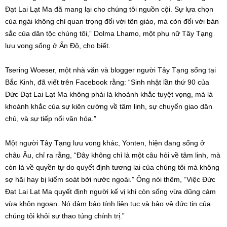
Đạt Lai Lạt Ma đã mang lại cho chúng tôi nguồn cội. Sự lựa chọn
của ngài không chỉ quan trọng đối với tôn giáo, mà còn đối với bản
sắc của dân tộc chúng tôi,” Dolma Lhamo, một phụ nữ Tây Tạng
lưu vong sống ở Ấn Độ, cho biết.
Tsering Woeser, một nhà văn và blogger người Tây Tạng sống tại
Bắc Kinh, đã viết trên Facebook rằng: “Sinh nhật lần thứ 90 của
Đức Đạt Lai Lạt Ma không phải là khoảnh khắc tuyệt vọng, mà là
khoảnh khắc của sự kiên cường về tâm linh, sự chuyển giao dân
chủ, và sự tiếp nối văn hóa.”
Một người Tây Tạng lưu vong khác, Yonten, hiện đang sống ở
châu Âu, chỉ ra rằng, “Đây không chỉ là một câu hỏi về tâm linh, mà
còn là về quyền tự do quyết định tương lai của chúng tôi mà không
sợ hãi hay bị kiểm soát bởi nước ngoài.” Ông nói thêm, “Việc Đức
Đạt Lai Lạt Ma quyết định người kế vị khi còn sống vừa dũng cảm
vừa khôn ngoan. Nó đảm bảo tính liên tục và bảo vệ đức tin của
chúng tôi khỏi sự thao túng chính trị.”