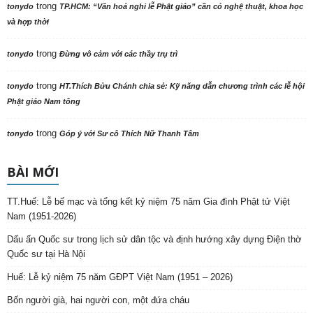
trong
tonydo
TP.HCM: “Văn hoá nghi lễ Phật giáo” cần có nghệ thuật, khoa học
và hợp thời
trong
tonydo
Đừng vô cảm với các thầy trụ trì
trong
tonydo
HT.Thích Bửu Chánh chia sẻ: Kỹ năng dẫn chương trình các lễ hội
Phật giáo Nam tông
trong
tonydo
Góp ý với Sư cô Thích Nữ Thanh Tâm
BÀI MỚI
TT.Huế: Lễ bế mạc và tổng kết kỷ niệm 75 năm Gia đình Phật tử Việt
Nam (1951-2026)
Dấu ấn Quốc sư trong lịch sử dân tộc và định hướng xây dựng Điện thờ
Quốc sư tại Hà Nội
Huế: Lễ kỷ niệm 75 năm GĐPT Việt Nam (1951 – 2026)
Bốn người già, hai người con, một đứa cháu