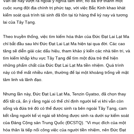
Vấn đề này vượt ra ngoài ý nghĩa tâm linh; nó đã trở thành một
cuộc xung đột địa chính trị phức tạp, với việc Bắc Kinh khao khát
kiểm soát quá trình tái sinh đã tồn tại từ hàng thế kỷ nay và tương
lai của Tây Tạng.
Theo truyền thống, việc tìm kiếm hóa thân của Đức Đạt Lai Lạt Ma
chỉ bắt đầu sau khi Đức Đạt Lai Lạt Ma hiện tại qua đời. Các cao
tăng sẽ diễn giải các dấu hiệu, tham khảo ý kiến các nhà tiên tri, và
tìm kiếm khắp khu vực Tây Tạng để tìm một đứa trẻ thể hiện
những phẩm chất của Đức Đạt Lai Lạt Ma tiền nhiệm. Quá trình
này có thể mất nhiều năm, thường để lại một khoảng trống về mặt
tâm linh và lãnh đạo.
Nhưng lần này, Đức Đạt Lai Lạt Ma, Tenzin Gyatso, đã chọn thay
đổi tất cả, ẩn ý rằng ngài có thể chỉ định người kế vị khi vẫn còn
sống và đứa trẻ đó có thể được sinh ra bên ngoài Tây Tạng, cam
kết rằng người kế vị ngài sẽ không được sinh ra dưới sự kiểm soát
của Đảng Cộng sản Trung Quốc (ĐCSTQ). “Vì mục đích của một
hóa thân là tiếp nối công việc của người tiền nhiệm, nên Đức Đạt