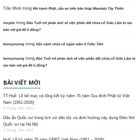
Trần Minh
trong
Mở tranh Phật, cầu an trên bảo tháp Mandala Tây Thiên
trong
tonydo
Báo Tuổi trẻ phản ảnh về việc phần đất chùa cổ Giác Lâm bị rao
bán với giá 60 tỉ đồng?
trong
kennytruong
Vãn cảnh chùa cổ ngàn năm ở Triều Tiên
trong
kennytruong
Báo Tuổi trẻ phản ảnh về việc phần đất chùa cổ Giác Lâm bị
rao bán với giá 60 tỉ đồng?
BÀI VIẾT MỚI
TT.Huế: Lễ bế mạc và tổng kết kỷ niệm 75 năm Gia đình Phật tử Việt
Nam (1951-2026)
9 Tháng Tám, 2026
Dấu ấn Quốc sư trong lịch sử dân tộc và định hướng xây dựng Điện thờ
Quốc sư tại Hà Nội
9 Tháng Tám, 2026
Huế: Lễ kỷ niệm 75 năm GĐPT Việt Nam (1951 – 2026)