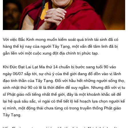
Với việc Bắc Kinh mong muốn kiểm soát quá trình tái sinh đã có
hàng thế kỷ nay của người Tây Tạng, một vấn đề tâm linh đã bị
gắn liền với một cuộc xung đột địa chính trị phức tạp.
Khi Đức Đạt Lai Lạt Ma thứ 14 chuẩn bị bước sang tuổi 90 vào
ngày 06/07 sắp tới, sự chú ý của thế giới đang đổ dồn vào vị lãnh
đạo tinh thần của Tây Tạng. Đối với hầu hết những người sống thọ,
sinh nhật thứ 90 có lẽ là thời điểm để suy ngẫm. Nhưng đối với vị tu
sĩ Phật giáo nổi tiếng nhất thế giới, đây là một khoảnh khắc sẽ để
lại hệ quả sâu sắc, vì ngài có thể tiết lộ kế hoạch lựa chọn người kế
vị mình, một động thái chưa từng có trong truyền thống Phật giáo
Tây Tạng.