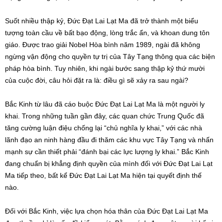
Suốt nhiều thập kỷ, Đức Đạt Lai Lạt Ma đã trở thành một biểu
tượng toàn cầu về bất bạo động, lòng trắc ẩn, và khoan dung tôn
giáo. Được trao giải Nobel Hòa bình năm 1989, ngài đã không
ngừng vận động cho quyền tự trị của Tây Tạng thông qua các biện
pháp hòa bình. Tuy nhiên, khi ngài bước sang thập kỷ thứ mười
của cuộc đời, câu hỏi đặt ra là: điều gì sẽ xảy ra sau ngài?
Bắc Kinh từ lâu đã cáo buộc Đức Đạt Lai Lạt Ma là một người ly
khai. Trong những tuần gần đây, các quan chức Trung Quốc đã
tăng cường luận điệu chống lại “chủ nghĩa ly khai,” với các nhà
lãnh đạo an ninh hàng đầu đi thăm các khu vực Tây Tạng và nhấn
mạnh sự cần thiết phải “đánh bại các lực lượng ly khai.” Bắc Kinh
đang chuẩn bị khẳng định quyền của mình đối với Đức Đạt Lai Lạt
Ma tiếp theo, bất kể Đức Đạt Lai Lạt Ma hiện tại quyết định thế
nào.
Đối với Bắc Kinh, việc lựa chọn hóa thân của Đức Đạt Lai Lạt Ma