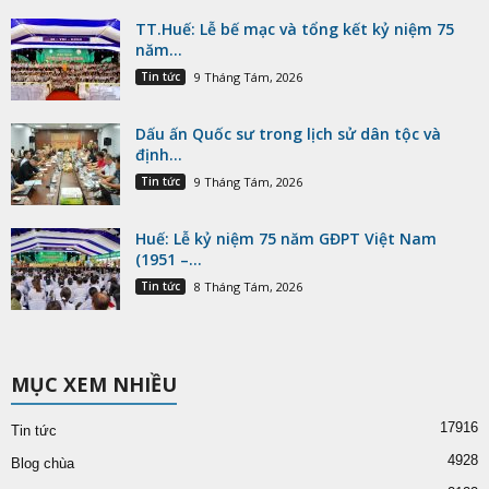
TT.Huế: Lễ bế mạc và tổng kết kỷ niệm 75
năm...
Tin tức
9 Tháng Tám, 2026
Dấu ấn Quốc sư trong lịch sử dân tộc và
định...
Tin tức
9 Tháng Tám, 2026
Huế: Lễ kỷ niệm 75 năm GĐPT Việt Nam
(1951 –...
Tin tức
8 Tháng Tám, 2026
MỤC XEM NHIỀU
17916
Tin tức
4928
Blog chùa