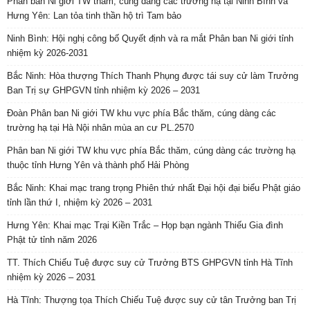
Phân ban Ni giới TW thăm, cúng dàng các trường hạ tại Ninh Bình và
Hưng Yên: Lan tỏa tinh thần hộ trì Tam bảo
Ninh Bình: Hội nghị công bố Quyết định và ra mắt Phân ban Ni giới tỉnh
nhiệm kỳ 2026-2031
Bắc Ninh: Hòa thượng Thích Thanh Phụng được tái suy cử làm Trưởng
Ban Trị sự GHPGVN tỉnh nhiệm kỳ 2026 – 2031
Đoàn Phân ban Ni giới TW khu vực phía Bắc thăm, cúng dàng các
trường hạ tại Hà Nội nhân mùa an cư PL.2570
Phân ban Ni giới TW khu vực phía Bắc thăm, cúng dàng các trường hạ
thuộc tỉnh Hưng Yên và thành phố Hải Phòng
Bắc Ninh: Khai mạc trang trọng Phiên thứ nhất Đại hội đại biểu Phật giáo
tỉnh lần thứ I, nhiệm kỳ 2026 – 2031
Hưng Yên: Khai mạc Trại Kiền Trắc – Họp bạn ngành Thiếu Gia đình
Phật tử tỉnh năm 2026
TT. Thích Chiếu Tuệ được suy cử Trưởng BTS GHPGVN tỉnh Hà Tĩnh
nhiệm kỳ 2026 – 2031
Hà Tĩnh: Thượng tọa Thích Chiếu Tuệ được suy cử tân Trưởng ban Trị