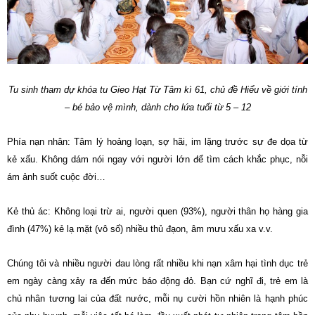
Tu sinh tham dự khóa tu Gieo Hạt Từ Tâm kì 61, chủ đề Hiểu về giới tính
– bé bảo vệ mình, dành cho lứa tuổi từ 5 – 12
Phía nạn nhân: Tâm lý hoảng loạn, sợ hãi, im lặng trước sự đe dọa từ
kẻ xấu. Không dám nói ngay với người lớn để tìm cách khắc phục, nỗi
ám ảnh suốt cuộc đời…
Kẻ thủ ác: Không loại trừ ai, người quen (93%), người thân họ hàng gia
đình (47%) kẻ lạ mặt (vô số) nhiều thủ đạon, âm mưu xấu xa v.v.
Chúng tôi và nhiều người đau lòng rất nhiều khi nạn xâm hại tình dục trẻ
em ngày càng xảy ra đến mức báo động đỏ. Bạn cứ nghĩ đi, trẻ em là
chủ nhân tương lai của đất nước, mỗi nụ cười hồn nhiên là hạnh phúc