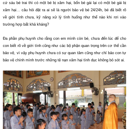
cứ sáu bé trai thì có một bé bị xâm hại, bốn bé gái lại có một bé gái bị
xâm hại… câu hỏi đặt ra ai sẽ là người bảo vệ bé 24/24h, bé đã biết rõ
về giới tính chưa, kỹ năng xử lý tình huống như thế nào khi rơi vào
trường hợp bất khả kháng?
Đa phần phụ huynh cho rằng con em mình còn bé, chưa đến lúc để cho
con biết rõ về giới tính cũng như các bộ phận quan trọng trên cơ thể cần
bảo vệ, vì vậy phụ huynh chưa có sự quan tâm cũng như chỉ bảo con tự
bảo vệ chính mình trước những tệ nạn xâm hại tình dục không bỏ sót ai.