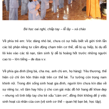
Bé học oai nghi, chắp tay – lễ lậy – xá chào
Về phía trẻ em: Vóc dáng nhỏ bé, chưa có sự hiểu biết về giới tính lẫn
các bộ phận riêng tư cấm động chạm trên cơ thể, dễ bị uy hiếp, bị dụ dỗ
lôi kéo vào các tệ nạn, tâm sinh lý dễ bị hoảng hốt trước những người
cao to – lớn tiếng – đe dọa v.v.
Về phía gia đình (ông bà, cha mẹ, anh chị em, họ hàng): Yêu thương, thể
hiện cử chỉ ôm hôn thân mật trên cơ thể bé. Tư tưởng còn trọng nam
khinh nữ. Trong đời sống sinh hoạt gia đình, người lớn chưa kín đáo về
sự riêng tư, vô tâm hay hữu ý cho con gái mặc đồ hở hang để khoe đẹp
– nhưng vô tình tiếp tay cho kẻ xấu “cám ơn”, đồng thời không để ý việc
sinh hoạt cá nhân của con (vệ sinh cơ thể – quan hệ bạn bè, học tập).