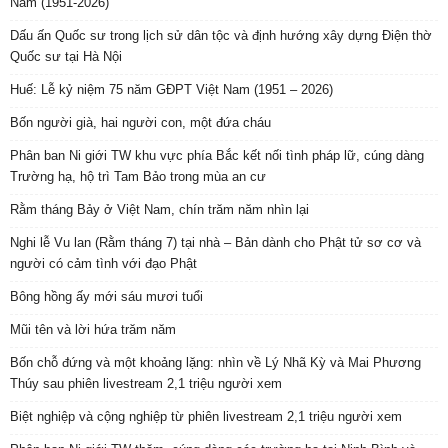
Nam (1951-2026)
Dấu ấn Quốc sư trong lịch sử dân tộc và định hướng xây dựng Điện thờ
Quốc sư tại Hà Nội
Huế: Lễ kỷ niệm 75 năm GĐPT Việt Nam (1951 – 2026)
Bốn người già, hai người con, một đứa cháu
Phân ban Ni giới TW khu vực phía Bắc kết nối tình pháp lữ, cúng dàng
Trường hạ, hộ trì Tam Bảo trong mùa an cư
Rằm tháng Bảy ở Việt Nam, chín trăm năm nhìn lại
Nghi lễ Vu lan (Rằm tháng 7) tại nhà – Bản dành cho Phật tử sơ cơ và
người có cảm tình với đạo Phật
Bông hồng ấy mới sáu mươi tuổi
Mũi tên và lời hứa trăm năm
Bốn chỗ đứng và một khoảng lặng: nhìn về Lý Nhã Kỳ và Mai Phương
Thúy sau phiên livestream 2,1 triệu người xem
Biệt nghiệp và cộng nghiệp từ phiên livestream 2,1 triệu người xem