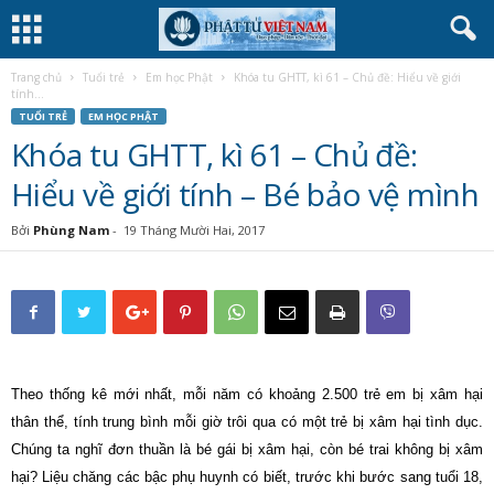
Trang chủ
Tuổi trẻ
Em học Phật
Khóa tu GHTT, kì 61 – Chủ đề: Hiểu về giới
tính...
TUỔI TRẺ
EM HỌC PHẬT
Khóa tu GHTT, kì 61 – Chủ đề:
Hiểu về giới tính – Bé bảo vệ mình
Bởi
Phùng Nam
-
19 Tháng Mười Hai, 2017
Theo thống kê mới nhất, mỗi năm có khoảng 2.500 trẻ em bị xâm hại
thân thể, tính trung bình mỗi giờ trôi qua có một trẻ bị xâm hại tình dục.
Chúng ta nghĩ đơn thuần là bé gái bị xâm hại, còn bé trai không bị xâm
hại? Liệu chăng các bậc phụ huynh có biết, trước khi bước sang tuổi 18,