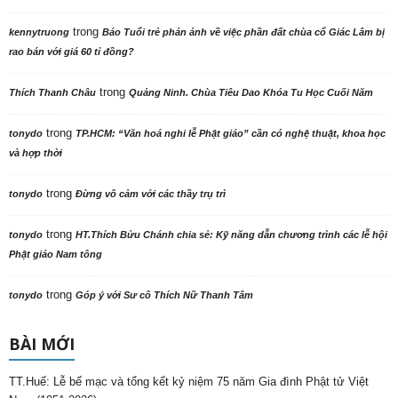
trong
kennytruong
Báo Tuổi trẻ phản ảnh về việc phần đất chùa cổ Giác Lâm bị
rao bán với giá 60 tỉ đồng?
trong
Thích Thanh Châu
Quảng Ninh. Chùa Tiêu Dao Khóa Tu Học Cuối Năm
trong
tonydo
TP.HCM: “Văn hoá nghi lễ Phật giáo” cần có nghệ thuật, khoa học
và hợp thời
trong
tonydo
Đừng vô cảm với các thầy trụ trì
trong
tonydo
HT.Thích Bửu Chánh chia sẻ: Kỹ năng dẫn chương trình các lễ hội
Phật giáo Nam tông
trong
tonydo
Góp ý với Sư cô Thích Nữ Thanh Tâm
BÀI MỚI
TT.Huế: Lễ bế mạc và tổng kết kỷ niệm 75 năm Gia đình Phật tử Việt