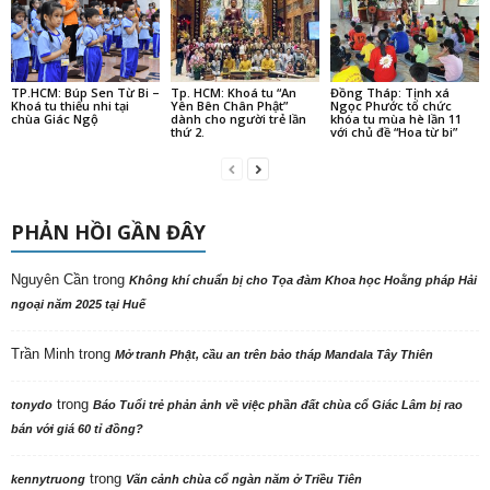
TP.HCM: Búp Sen Từ Bi –
Tp. HCM: Khoá tu “An
Đồng Tháp: Tịnh xá
Khoá tu thiếu nhi tại
Yên Bên Chân Phật”
Ngọc Phước tổ chức
chùa Giác Ngộ
dành cho người trẻ lần
khóa tu mùa hè lần 11
thứ 2.
với chủ đề “Hoa từ bi”
PHẢN HỒI GẦN ĐÂY
Nguyên Cần
trong
Không khí chuẩn bị cho Tọa đàm Khoa học Hoằng pháp Hải
ngoại năm 2025 tại Huế
Trần Minh
trong
Mở tranh Phật, cầu an trên bảo tháp Mandala Tây Thiên
trong
tonydo
Báo Tuổi trẻ phản ảnh về việc phần đất chùa cổ Giác Lâm bị rao
bán với giá 60 tỉ đồng?
trong
kennytruong
Vãn cảnh chùa cổ ngàn năm ở Triều Tiên