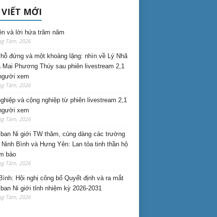
 VIẾT MỚI
ên và lời hứa trăm năm
ng Tám, 2026
hỗ đứng và một khoảng lặng: nhìn về Lý Nhã
 Mai Phương Thúy sau phiên livestream 2,1
 người xem
ng Tám, 2026
nghiệp và cộng nghiệp từ phiên livestream 2,1
 người xem
ng Tám, 2026
ban Ni giới TW thăm, cúng dàng các trường
i Ninh Bình và Hưng Yên: Lan tỏa tinh thần hộ
am bảo
ng Tám, 2026
Bình: Hội nghị công bố Quyết định và ra mắt
ban Ni giới tỉnh nhiệm kỳ 2026-2031
ng Tám, 2026