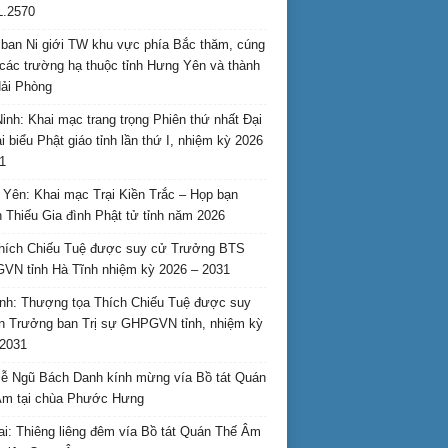
L.2570
ban Ni giới TW khu vực phía Bắc thăm, cúng
các trường hạ thuộc tỉnh Hưng Yên và thành
ải Phòng
inh: Khai mạc trang trọng Phiên thứ nhất Đại
ại biểu Phật giáo tỉnh lần thứ I, nhiệm kỳ 2026
1
Yên: Khai mạc Trại Kiền Trắc – Họp bạn
 Thiếu Gia đình Phật tử tỉnh năm 2026
hích Chiếu Tuệ được suy cử Trưởng BTS
N tỉnh Hà Tĩnh nhiệm kỳ 2026 – 2031
nh: Thượng tọa Thích Chiếu Tuệ được suy
n Trưởng ban Trị sự GHPGVN tỉnh, nhiệm kỳ
2031
ễ Ngũ Bách Danh kính mừng vía Bồ tát Quán
Âm tại chùa Phước Hưng
ai: Thiêng liêng đêm vía Bồ tát Quán Thế Âm