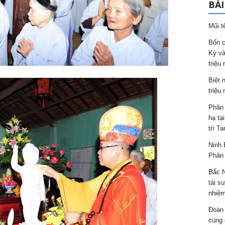
BÀI
Mũi t
Bốn c
Kỳ và
triệu
Biệt 
triệu
Phân 
hạ tạ
trì T
Ninh 
Phân 
Bắc N
tái s
nhiệm
Đoàn 
cúng 