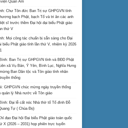
i viện Quan Âm
nh: Chư Tôn đức Ban Trị sự GHPGVN tỉnh
hương bạch Phật, bạch Tổ và tri ân các anh
liệt sĩ trước thềm Đại hội đại biểu Phật giáo
lần thứ V
nh: Mọi công tác chuẩn bị sẵn sàng cho Đại
ại biểu Phật giáo tỉnh lần thứ V, nhiệm kỳ 2026
1
Bình: Ban Trị sự GHPGVN tỉnh và BĐD Phật
Liên xã Vụ Bản, Ý Yên, Bình Lục, Nghĩa Hưng
mừng Ban Dân tộc và Tôn giáo tỉnh nhân
truyền thống
i: GHPGVN chúc mừng ngày truyền thống
 quản lý Nhà nước về Tôn giáo
Bình: Đại lễ cất nóc Nhà thờ tổ Tổ đình Đỗ
Quang Tự ( Chùa Đọ)
hỉ đạo Đại hội Đại biểu Phật giáo toàn quốc
hứ X (2026 – 2031) họp phiên trực tuyến