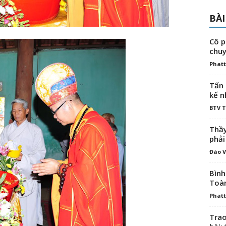
BÀI
Cô p
chuy
Phatt
Tấn 
kế n
BTV 
Thầy
phải
Đào V
Bình
Toà
Phatt
Trao