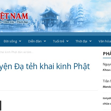
Đời sống
Diễn đàn
Tuổi trẻ
Thời đại
Văn hóa
hai kinh Phật đản và tắm...
PHẢ
ện Đạ tẻh khai kinh Phật
Nguy
Khoa 
Trần 
Manda
tonyd
chùa c