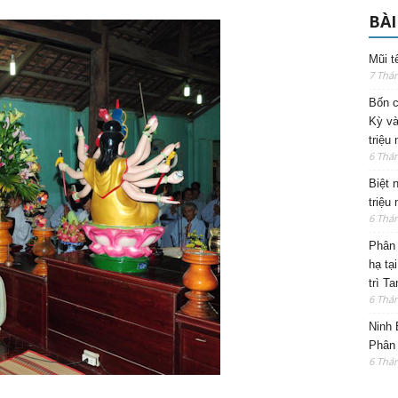
BÀI
Mũi t
7 Thá
Bốn c
Kỳ và
triệu
6 Thá
Biệt 
triệu
6 Thá
Phân 
hạ tạ
trì T
6 Thá
Ninh 
Phân 
6 Thá