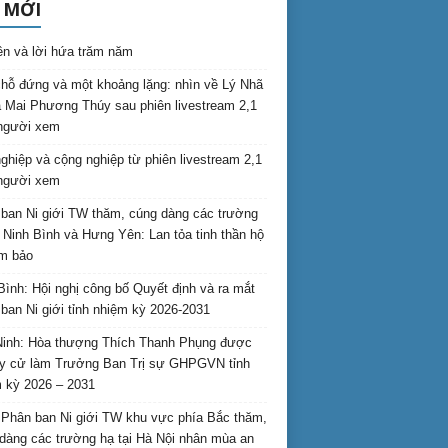
 MỚI
ên và lời hứa trăm năm
hỗ đứng và một khoảng lặng: nhìn về Lý Nhã
 Mai Phương Thúy sau phiên livestream 2,1
 người xem
nghiệp và cộng nghiệp từ phiên livestream 2,1
 người xem
ban Ni giới TW thăm, cúng dàng các trường
i Ninh Bình và Hưng Yên: Lan tỏa tinh thần hộ
am bảo
Bình: Hội nghị công bố Quyết định và ra mắt
ban Ni giới tỉnh nhiệm kỳ 2026-2031
inh: Hòa thượng Thích Thanh Phụng được
uy cử làm Trưởng Ban Trị sự GHPGVN tỉnh
 kỳ 2026 – 2031
Phân ban Ni giới TW khu vực phía Bắc thăm,
dàng các trường hạ tại Hà Nội nhân mùa an