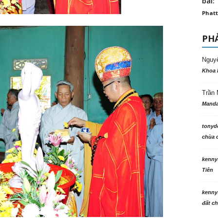
bài: 
Phatt
PHẢ
Nguy
Khoa 
Trần 
Manda
tonyd
chùa c
kenny
Tiên
kenny
đất ch