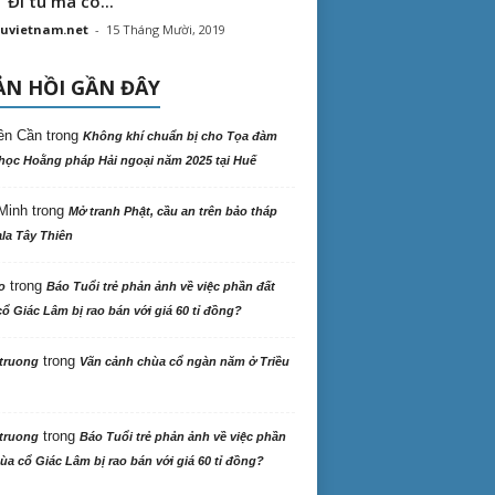
“ Đi tu mà có...
uvietnam.net
-
15 Tháng Mười, 2019
N HỒI GẦN ĐÂY
ên Cần
trong
Không khí chuẩn bị cho Tọa đàm
học Hoằng pháp Hải ngoại năm 2025 tại Huế
Minh
trong
Mở tranh Phật, cầu an trên bảo tháp
la Tây Thiên
trong
o
Báo Tuổi trẻ phản ảnh về việc phần đất
ổ Giác Lâm bị rao bán với giá 60 tỉ đồng?
trong
truong
Vãn cảnh chùa cổ ngàn năm ở Triều
trong
truong
Báo Tuổi trẻ phản ảnh về việc phần
ùa cổ Giác Lâm bị rao bán với giá 60 tỉ đồng?