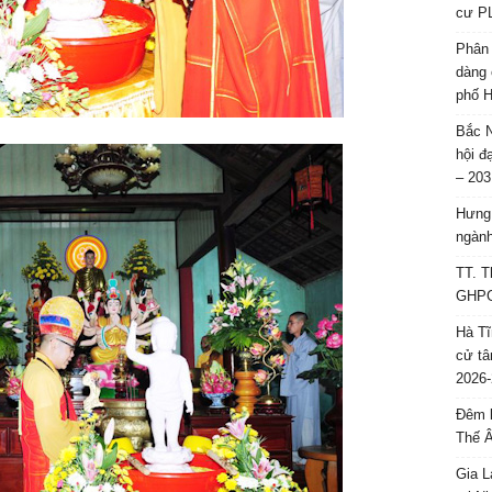
cư P
Phân 
dàng 
phố H
Bắc N
hội đ
– 203
Hưng 
ngành
TT. T
GHPGV
Hà Tĩ
cử tâ
2026-
Đêm l
Thế 
Gia L