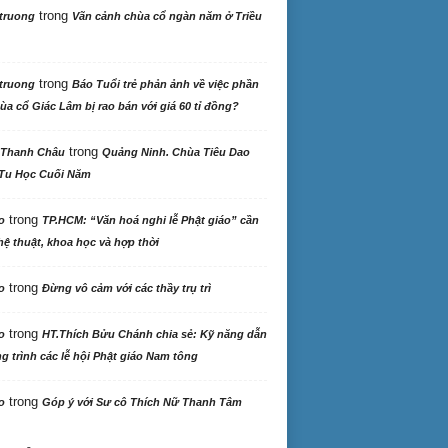
trong
truong
Vãn cảnh chùa cổ ngàn năm ở Triều
trong
truong
Báo Tuổi trẻ phản ảnh về việc phần
ùa cổ Giác Lâm bị rao bán với giá 60 tỉ đồng?
trong
 Thanh Châu
Quảng Ninh. Chùa Tiêu Dao
Tu Học Cuối Năm
trong
o
TP.HCM: “Văn hoá nghi lễ Phật giáo” cần
ệ thuật, khoa học và hợp thời
trong
o
Đừng vô cảm với các thầy trụ trì
trong
o
HT.Thích Bửu Chánh chia sẻ: Kỹ năng dẫn
 trình các lễ hội Phật giáo Nam tông
trong
o
Góp ý với Sư cô Thích Nữ Thanh Tâm