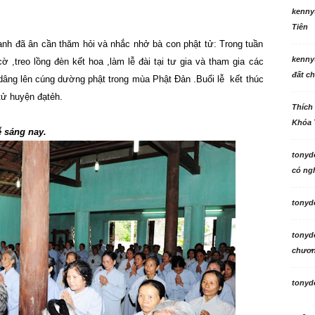
kenny
Tiên
anh đã ân cần thăm hỏi và nhắc nhở bà con phật tử: Trong tuần
kenny
ờ ,treo lồng đèn kết hoa ,làm lễ đài tại tư gia và tham gia các
đất ch
đó dâng lên cúng dường phật trong mùa Phật Đản .
Buổi lễ kết thúc
tử huyện đạtẻh.
Thích
Khóa 
ễ sáng nay.
tonyd
có ngh
tonyd
tonyd
chương
tonyd