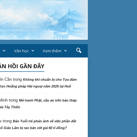
Văn học
Xem thêm
N HỒI GẦN ĐÂY
ên Cần
trong
Không khí chuẩn bị cho Tọa đàm
học Hoằng pháp Hải ngoại năm 2025 tại Huế
Minh
trong
Mở tranh Phật, cầu an trên bảo tháp
la Tây Thiên
trong
o
Báo Tuổi trẻ phản ảnh về việc phần đất
ổ Giác Lâm bị rao bán với giá 60 tỉ đồng?