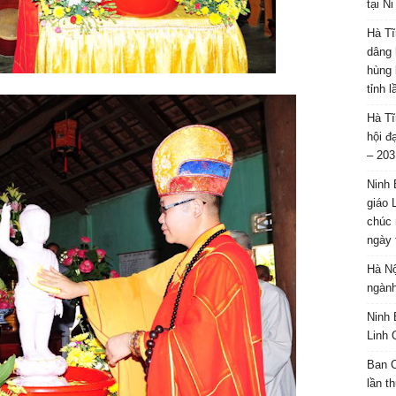
tại N
Hà Tĩ
dâng 
hùng 
tỉnh 
Hà Tĩ
hội đ
– 203
Ninh 
giáo 
chúc 
ngày 
Hà Nộ
ngành
Ninh 
Linh 
Ban C
lần t