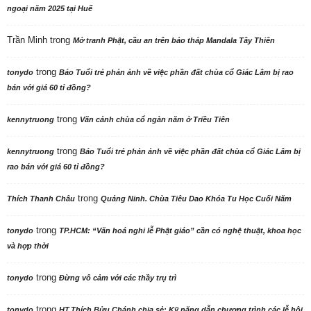
ngoại năm 2025 tại Huế
Trần Minh
trong
Mở tranh Phật, cầu an trên bảo tháp Mandala Tây Thiên
trong
tonydo
Báo Tuổi trẻ phản ảnh về việc phần đất chùa cổ Giác Lâm bị rao
bán với giá 60 tỉ đồng?
trong
kennytruong
Vãn cảnh chùa cổ ngàn năm ở Triều Tiên
trong
kennytruong
Báo Tuổi trẻ phản ảnh về việc phần đất chùa cổ Giác Lâm bị
rao bán với giá 60 tỉ đồng?
trong
Thích Thanh Châu
Quảng Ninh. Chùa Tiêu Dao Khóa Tu Học Cuối Năm
trong
tonydo
TP.HCM: “Văn hoá nghi lễ Phật giáo” cần có nghệ thuật, khoa học
và hợp thời
trong
tonydo
Đừng vô cảm với các thầy trụ trì
trong
tonydo
HT.Thích Bửu Chánh chia sẻ: Kỹ năng dẫn chương trình các lễ hội