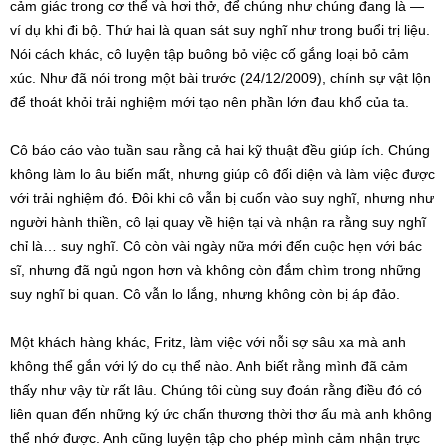
cảm giác trong cơ thể và hơi thở, để chúng như chúng đang là —
ví dụ khi đi bộ. Thứ hai là quan sát suy nghĩ như trong buổi trị liệu.
Nói cách khác, cô luyện tập buông bỏ việc cố gắng loại bỏ cảm
xúc. Như đã nói trong một bài trước (24/12/2009), chính sự vật lộn
để thoát khỏi trải nghiệm mới tạo nên phần lớn đau khổ của ta.
Cô báo cáo vào tuần sau rằng cả hai kỹ thuật đều giúp ích. Chúng
không làm lo âu biến mất, nhưng giúp cô đối diện và làm việc được
với trải nghiệm đó. Đôi khi cô vẫn bị cuốn vào suy nghĩ, nhưng như
người hành thiền, cô lại quay về hiện tại và nhận ra rằng suy nghĩ
chỉ là… suy nghĩ. Cô còn vài ngày nữa mới đến cuộc hẹn với bác
sĩ, nhưng đã ngủ ngon hơn và không còn đắm chìm trong những
suy nghĩ bi quan. Cô vẫn lo lắng, nhưng không còn bị áp đảo.
Một khách hàng khác, Fritz, làm việc với nỗi sợ sâu xa mà anh
không thể gắn với lý do cụ thể nào. Anh biết rằng mình đã cảm
thấy như vậy từ rất lâu. Chúng tôi cùng suy đoán rằng điều đó có
liên quan đến những ký ức chấn thương thời thơ ấu mà anh không
thể nhớ được. Anh cũng luyện tập cho phép mình cảm nhận trực