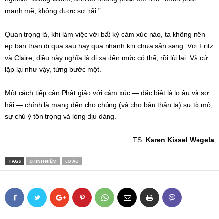
mạnh mẽ, không được sợ hãi.”
Quan trọng là, khi làm việc với bất kỳ cảm xúc nào, ta không nên
ép bản thân đi quá sâu hay quá nhanh khi chưa sẵn sàng. Với Fritz
và Claire, điều này nghĩa là đi xa đến mức có thể, rồi lùi lại. Và cứ
lặp lại như vậy, từng bước một.
Một cách tiếp cận Phật giáo với cảm xúc — đặc biệt là lo âu và sợ
hãi — chính là mang đến cho chúng (và cho bản thân ta) sự tò mò,
sự chú ý tôn trọng và lòng dịu dàng.
TS.
Karen Kissel Wegela
TAGS
CHÍNH NIỆM
LO ÂU