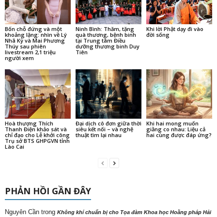
Bốn chỗ đứng và một
Ninh Bình: Thăm, tặng
Khi lời Phật dạy đi vào
khoảng lặng: nhìn về Lý
quà thương, bệnh binh
đời sống
Nhã Kỳ và Mai Phương
tại Trung tâm Điều
Thúy sau phiên
dưỡng thương binh Duy
livestream 2,1 triệu
Tiên
người xem
Hoà thượng Thích
Đại dịch cô đơn giữa thời
Khi hai mong muốn
Thanh Điện khảo sát và
siêu kết nối – và nghệ
giằng co nhau: Liệu cả
chỉ đạo cho Lễ khởi công
thuật tìm lại nhau
hai cùng được đáp ứng?
Trụ sở BTS GHPGVN tỉnh
Lào Cai
PHẢN HỒI GẦN ĐÂY
Nguyên Cần
trong
Không khí chuẩn bị cho Tọa đàm Khoa học Hoằng pháp Hải