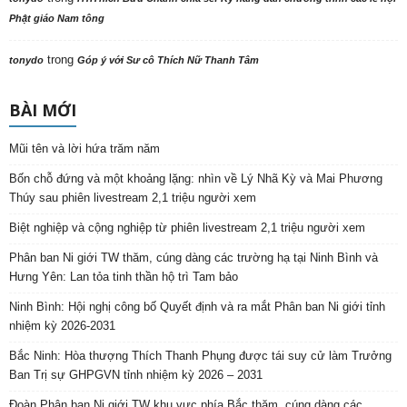
Phật giáo Nam tông
trong
tonydo
Góp ý với Sư cô Thích Nữ Thanh Tâm
BÀI MỚI
Mũi tên và lời hứa trăm năm
Bốn chỗ đứng và một khoảng lặng: nhìn về Lý Nhã Kỳ và Mai Phương
Thúy sau phiên livestream 2,1 triệu người xem
Biệt nghiệp và cộng nghiệp từ phiên livestream 2,1 triệu người xem
Phân ban Ni giới TW thăm, cúng dàng các trường hạ tại Ninh Bình và
Hưng Yên: Lan tỏa tinh thần hộ trì Tam bảo
Ninh Bình: Hội nghị công bố Quyết định và ra mắt Phân ban Ni giới tỉnh
nhiệm kỳ 2026-2031
Bắc Ninh: Hòa thượng Thích Thanh Phụng được tái suy cử làm Trưởng
Ban Trị sự GHPGVN tỉnh nhiệm kỳ 2026 – 2031
Đoàn Phân ban Ni giới TW khu vực phía Bắc thăm, cúng dàng các