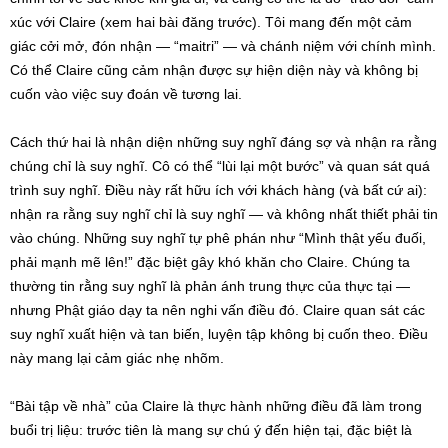
xúc với Claire (xem hai bài đăng trước). Tôi mang đến một cảm
giác cởi mở, đón nhận — “maitri” — và chánh niệm với chính mình.
Có thể Claire cũng cảm nhận được sự hiện diện này và không bị
cuốn vào việc suy đoán về tương lai.
Cách thứ hai là nhận diện những suy nghĩ đáng sợ và nhận ra rằng
chúng chỉ là suy nghĩ. Cô có thể “lùi lại một bước” và quan sát quá
trình suy nghĩ. Điều này rất hữu ích với khách hàng (và bất cứ ai):
nhận ra rằng suy nghĩ chỉ là suy nghĩ — và không nhất thiết phải tin
vào chúng. Những suy nghĩ tự phê phán như “Mình thật yếu đuối,
phải mạnh mẽ lên!” đặc biệt gây khó khăn cho Claire. Chúng ta
thường tin rằng suy nghĩ là phản ánh trung thực của thực tại —
nhưng Phật giáo dạy ta nên nghi vấn điều đó. Claire quan sát các
suy nghĩ xuất hiện và tan biến, luyện tập không bị cuốn theo. Điều
này mang lại cảm giác nhẹ nhõm.
“Bài tập về nhà” của Claire là thực hành những điều đã làm trong
buổi trị liệu: trước tiên là mang sự chú ý đến hiện tại, đặc biệt là