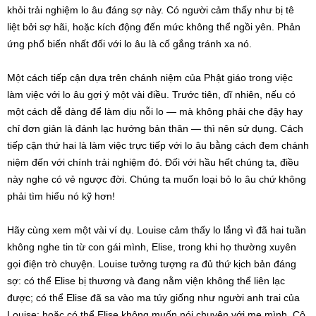
khỏi trải nghiệm lo âu đáng sợ này. Có người cảm thấy như bị tê
liệt bởi sợ hãi, hoặc kích động đến mức không thể ngồi yên. Phản
ứng phổ biến nhất đối với lo âu là cố gắng tránh xa nó.
Một cách tiếp cận dựa trên chánh niệm của Phật giáo trong việc
làm việc với lo âu gợi ý một vài điều. Trước tiên, dĩ nhiên, nếu có
một cách dễ dàng để làm dịu nỗi lo — mà không phải che đậy hay
chỉ đơn giản là đánh lạc hướng bản thân — thì nên sử dụng. Cách
tiếp cận thứ hai là làm việc trực tiếp với lo âu bằng cách đem chánh
niệm đến với chính trải nghiệm đó. Đối với hầu hết chúng ta, điều
này nghe có vẻ ngược đời. Chúng ta muốn loại bỏ lo âu chứ không
phải tìm hiểu nó kỹ hơn!
Hãy cùng xem một vài ví dụ. Louise cảm thấy lo lắng vì đã hai tuần
không nghe tin từ con gái mình, Elise, trong khi họ thường xuyên
gọi điện trò chuyện. Louise tưởng tượng ra đủ thứ kịch bản đáng
sợ: có thể Elise bị thương và đang nằm viện không thể liên lạc
được; có thể Elise đã sa vào ma túy giống như người anh trai của
Louise; hoặc có thể Elise không muốn nói chuyện với mẹ mình. Cô