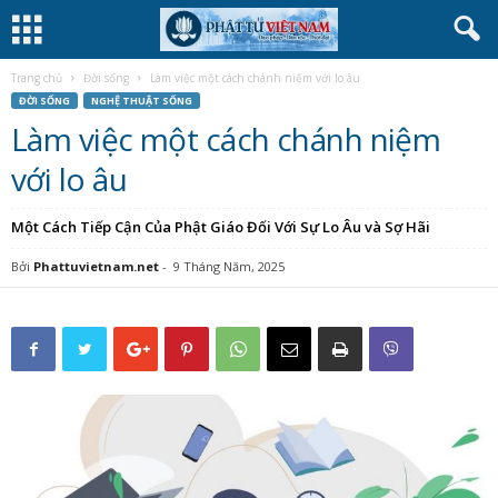
Trang chủ
Đời sống
Làm việc một cách chánh niệm với lo âu
ĐỜI SỐNG
NGHỆ THUẬT SỐNG
Làm việc một cách chánh niệm
với lo âu
Một Cách Tiếp Cận Của Phật Giáo Đối Với Sự Lo Âu và Sợ Hãi
Bởi
Phattuvietnam.net
-
9 Tháng Năm, 2025