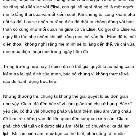
sợ rằng nếu liên lạc với Elise, con gái sẽ nghĩ rằng cô là một người
mẹ lo lắng thái quá và mất kiểm soát. Khi chúng tôi cùng khám phá
nỗi sợ đó, Louise nhận ra rằng điều đó thật ra không đúng với bản
thân cô cũng như mối quan hệ giữa cô và Elise. Cô gọi cho Elise và
ngay lập tức nhẹ nhõm khi biết rằng mọi thứ vẫn ổn. Elise đã bị mất
điện thoại, không nghĩ rằng mẹ mình sẽ lo lắng đến thế, và chỉ vừa
mới mua điện thoại mới trong ngày hôm đó.
Trong trường hợp này, Louise đã có thể giải quyết lo âu bằng cách
kiểm tra lại giả định của mình, bác bỏ chúng vì không thực tế và
sau đó hành động trực tiếp.
Nhưng thường thì, chúng ta không thể giải quyết lo âu đơn giản
như vậy. Claire đã đến bác sĩ vì cảm giác khó chịu ở bụng. Bác sĩ
yêu cầu cô thử vài phương pháp và làm thêm siêu âm vùng chậu
để loại trừ những vấn đề liên quan đến cơ quan sinh sản. Claire
phải chờ vài tuần để được siêu âm, rồi lại có chuyến đi xa đã lên
lịch. Khi làm siêu âm, như bạn có thể biết, phải uống rất nhiều