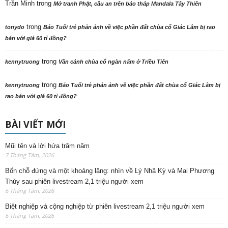
Trần Minh
trong
Mở tranh Phật, cầu an trên bảo tháp Mandala Tây Thiên
trong
tonydo
Báo Tuổi trẻ phản ảnh về việc phần đất chùa cổ Giác Lâm bị rao
bán với giá 60 tỉ đồng?
trong
kennytruong
Vãn cảnh chùa cổ ngàn năm ở Triều Tiên
trong
kennytruong
Báo Tuổi trẻ phản ảnh về việc phần đất chùa cổ Giác Lâm bị
rao bán với giá 60 tỉ đồng?
BÀI VIẾT MỚI
Mũi tên và lời hứa trăm năm
7 Tháng Tám, 2026
Bốn chỗ đứng và một khoảng lặng: nhìn về Lý Nhã Kỳ và Mai Phương
Thúy sau phiên livestream 2,1 triệu người xem
6 Tháng Tám, 2026
Biệt nghiệp và cộng nghiệp từ phiên livestream 2,1 triệu người xem
6 Tháng Tám, 2026