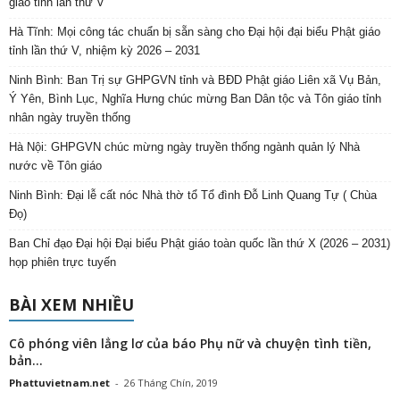
giáo tỉnh lần thứ V
Hà Tĩnh: Mọi công tác chuẩn bị sẵn sàng cho Đại hội đại biểu Phật giáo
tỉnh lần thứ V, nhiệm kỳ 2026 – 2031
Ninh Bình: Ban Trị sự GHPGVN tỉnh và BĐD Phật giáo Liên xã Vụ Bản,
Ý Yên, Bình Lục, Nghĩa Hưng chúc mừng Ban Dân tộc và Tôn giáo tỉnh
nhân ngày truyền thống
Hà Nội: GHPGVN chúc mừng ngày truyền thống ngành quản lý Nhà
nước về Tôn giáo
Ninh Bình: Đại lễ cất nóc Nhà thờ tổ Tổ đình Đỗ Linh Quang Tự ( Chùa
Đọ)
Ban Chỉ đạo Đại hội Đại biểu Phật giáo toàn quốc lần thứ X (2026 – 2031)
họp phiên trực tuyến
BÀI XEM NHIỀU
Cô phóng viên lẳng lơ của báo Phụ nữ và chuyện tình tiền,
bản...
Phattuvietnam.net
-
26 Tháng Chín, 2019