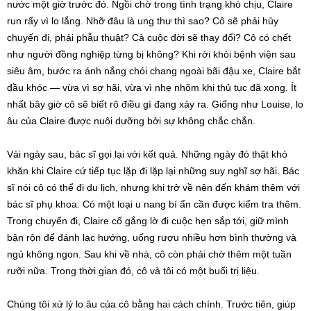
nước một giờ trước đó. Ngồi chờ trong tình trạng khó chịu, Claire
run rẩy vì lo lắng. Nhỡ đâu là ung thư thì sao? Cô sẽ phải hủy
chuyến đi, phải phẫu thuật? Cả cuộc đời sẽ thay đổi? Cô có chết
như người đồng nghiệp từng bị không? Khi rời khỏi bệnh viện sau
siêu âm, bước ra ánh nắng chói chang ngoài bãi đậu xe, Claire bắt
đầu khóc — vừa vì sợ hãi, vừa vì nhẹ nhõm khi thủ tục đã xong. Ít
nhất bây giờ cô sẽ biết rõ điều gì đang xảy ra. Giống như Louise, lo
âu của Claire được nuôi dưỡng bởi sự không chắc chắn.
Vài ngày sau, bác sĩ gọi lại với kết quả. Những ngày đó thật khó
khăn khi Claire cứ tiếp tục lặp đi lặp lại những suy nghĩ sợ hãi. Bác
sĩ nói cô có thể đi du lịch, nhưng khi trở về nên đến khám thêm với
bác sĩ phụ khoa. Có một loại u nang bí ẩn cần được kiểm tra thêm.
Trong chuyến đi, Claire cố gắng lờ đi cuộc hẹn sắp tới, giữ mình
bận rộn để đánh lạc hướng, uống rượu nhiều hơn bình thường và
ngủ không ngon. Sau khi về nhà, cô còn phải chờ thêm một tuần
rưỡi nữa. Trong thời gian đó, cô và tôi có một buổi trị liệu.
Chúng tôi xử lý lo âu của cô bằng hai cách chính. Trước tiên, giúp