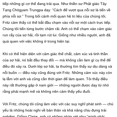
tiếp những gì cơ thể đang trải qua. Như thiền sư Phật giáo Tây
Tạng Chögyam Trungpa dạy: “Cách để vượt qua nỗi sợ là tiến về
phía nỗi sợ.” Trong bối cảnh mối quan hệ trị liệu của chúng tôi,
Fritz cảm thấy có thể bắt đầu chạm vào nỗi sợ một cách trực tiếp.
Chúng tôi tiến từng bước chậm rãi. Anh có thể chạm vào cảm giác
run rẩy của sợ hãi, rồi tạm rút lui. Giống như nhiều người, anh đã
quá quen với việc không ở trong hiện tại.
Khi có thể hiện diện với cảm giác thể chất, cảm xúc và tinh thần
của sợ hãi, nó bắt đầu thay đổi — mà không cần làm gì cụ thể để
điều đó xảy ra. Dưới lớp sợ hãi, ta thường tìm thấy sự dịu dàng và
nỗi buồn — điều này cũng đúng với Fritz. Những cảm xúc này còn
lạ lẫm với anh và cũng cần thời gian để làm quen. Tôi thấy điều
này rất thường gặp ở nam giới — những người được dạy từ nhỏ
rằng phải mạnh mẽ và không nên cảm thấy yếu đuối.
Với Fritz, chúng tôi cũng làm việc với các suy nghĩ phát sinh — chủ
yếu là những hoài nghi về bản thân và khả năng chịu đựng trải
nghiệm. Giống Claire, anh có những phán xét như “mình phải