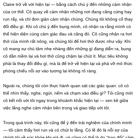
Claire trở về với hiện tại — bằng cách chú ý đến những cảm nhận
của cơ thể. Cô quay về cảm nhận những nơi đang căng cứng hay
run rẩy, và chỉ đơn giản cảm nhận chúng. Chúng tôi không cố thay
đổi điều gì. Khi cô chú ý đến bụng mình, cô nhận ra rằng mình có
thể hiện diện cùng cảm giác đau và căng đó. Cô cũng nhận ra hơi
thở của mình rất nông, và chúng tôi để hơi thở được như vậy. Khi
cô mang sự chú tâm nhẹ nhàng đến những gì đang diễn ra, bụng
cô dần mềm lại và hơi thở cũng chậm lại chút ít. Mục tiêu không
phải là thay đổi điều gì, mà là để trở về hiện tại và phá vỡ mô thức
phóng chiếu nỗi sợ vào tương lai không rõ ràng.
Ngoài ra, chúng tôi còn thực hành quan sát các giác quan: cô có
thể nhìn thấy, nghe, ngửi, nếm và chạm vào điều gì? Tôi cũng mời
cô kết nối với tôi ngay trong khoảnh khắc hiện tại — xen kẽ giữa
việc lắng nghe cảm nhận bên trong và giao tiếp với tôi.
Trong quá trình này, tôi cũng để ý đến trải nghiệm của chính mình
— tôi cảm thấy hơi run và có chút lo lắng. Có lẽ đó là nỗi sợ của
chính tôi về sức khỏe khi già đi, và cũng có thể là do “trao đổi” cảm