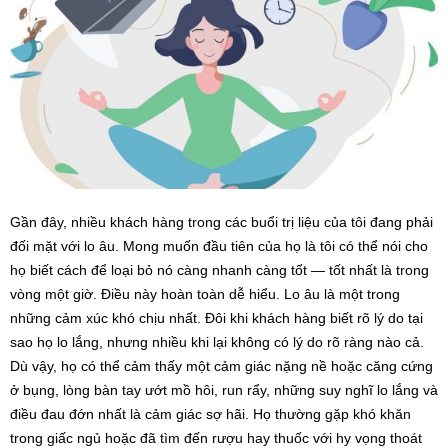
Gần đây, nhiều khách hàng trong các buổi trị liệu của tôi đang phải
đối mặt với lo âu. Mong muốn đầu tiên của họ là tôi có thể nói cho
họ biết cách để loại bỏ nó càng nhanh càng tốt — tốt nhất là trong
vòng một giờ. Điều này hoàn toàn dễ hiểu. Lo âu là một trong
những cảm xúc khó chịu nhất. Đôi khi khách hàng biết rõ lý do tại
sao họ lo lắng, nhưng nhiều khi lại không có lý do rõ ràng nào cả.
Dù vậy, họ có thể cảm thấy một cảm giác nặng nề hoặc căng cứng
ở bụng, lòng bàn tay ướt mồ hôi, run rẩy, những suy nghĩ lo lắng và
điều đau đớn nhất là cảm giác sợ hãi. Họ thường gặp khó khăn
trong giấc ngủ hoặc đã tìm đến rượu hay thuốc với hy vọng thoát