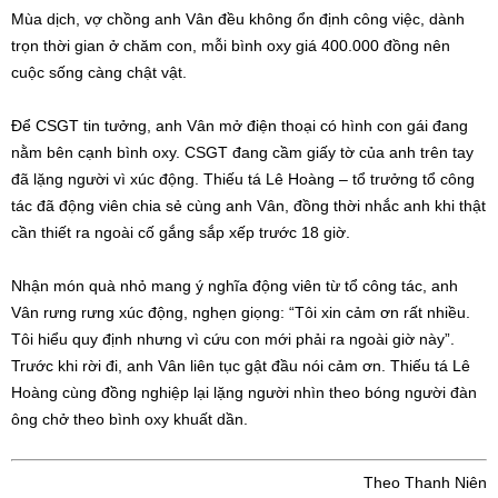
Mùa dịch, vợ chồng anh Vân đều không ổn định công việc, dành
trọn thời gian ở chăm con, mỗi bình oxy giá 400.000 đồng nên
cuộc sống càng chật vật.
Để CSGT tin tưởng, anh Vân mở điện thoại có hình con gái đang
nằm bên cạnh bình oxy. CSGT đang cầm giấy tờ của anh trên tay
đã lặng người vì xúc động. Thiếu tá Lê Hoàng – tổ trưởng tổ công
tác đã động viên chia sẻ cùng anh Vân, đồng thời nhắc anh khi thật
cần thiết ra ngoài cố gắng sắp xếp trước 18 giờ.
Nhận món quà nhỏ mang ý nghĩa động viên từ tổ công tác, anh
Vân rưng rưng xúc động, nghẹn giọng: “Tôi xin cảm ơn rất nhiều.
Tôi hiểu quy định nhưng vì cứu con mới phải ra ngoài giờ này”.
Trước khi rời đi, anh Vân liên tục gật đầu nói cảm ơn. Thiếu tá Lê
Hoàng cùng đồng nghiệp lại lặng người nhìn theo bóng người đàn
ông chở theo bình oxy khuất dần.
Theo Thanh Niên