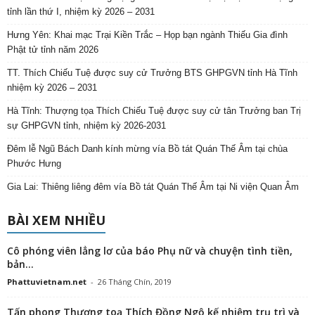
tỉnh lần thứ I, nhiệm kỳ 2026 – 2031
Hưng Yên: Khai mạc Trại Kiền Trắc – Họp bạn ngành Thiếu Gia đình
Phật tử tỉnh năm 2026
TT. Thích Chiếu Tuệ được suy cử Trưởng BTS GHPGVN tỉnh Hà Tĩnh
nhiệm kỳ 2026 – 2031
Hà Tĩnh: Thượng tọa Thích Chiếu Tuệ được suy cử tân Trưởng ban Trị
sự GHPGVN tỉnh, nhiệm kỳ 2026-2031
Đêm lễ Ngũ Bách Danh kính mừng vía Bồ tát Quán Thế Âm tại chùa
Phước Hưng
Gia Lai: Thiêng liêng đêm vía Bồ tát Quán Thế Âm tại Ni viện Quan Âm
BÀI XEM NHIỀU
Cô phóng viên lẳng lơ của báo Phụ nữ và chuyện tình tiền,
bản...
Phattuvietnam.net
-
26 Tháng Chín, 2019
Tấn phong Thượng toạ Thích Đồng Ngộ kế nhiệm trụ trì và