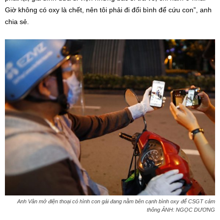
Giờ không có oxy là chết, nên tôi phải đi đổi bình để cứu con”, anh
chia sẻ.
Anh Vân mở điện thoại có hình con gái đang nằm bên cạnh bình oxy để CSGT cảm
thông ẢNH: NGỌC DƯƠNG