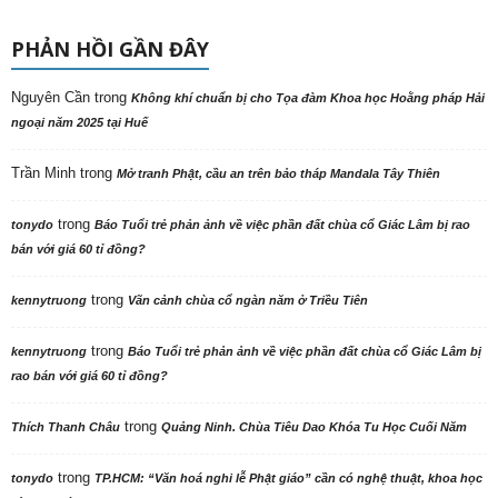
PHẢN HỒI GẦN ĐÂY
Nguyên Cần
trong
Không khí chuẩn bị cho Tọa đàm Khoa học Hoằng pháp Hải
ngoại năm 2025 tại Huế
Trần Minh
trong
Mở tranh Phật, cầu an trên bảo tháp Mandala Tây Thiên
trong
tonydo
Báo Tuổi trẻ phản ảnh về việc phần đất chùa cổ Giác Lâm bị rao
bán với giá 60 tỉ đồng?
trong
kennytruong
Vãn cảnh chùa cổ ngàn năm ở Triều Tiên
trong
kennytruong
Báo Tuổi trẻ phản ảnh về việc phần đất chùa cổ Giác Lâm bị
rao bán với giá 60 tỉ đồng?
trong
Thích Thanh Châu
Quảng Ninh. Chùa Tiêu Dao Khóa Tu Học Cuối Năm
trong
tonydo
TP.HCM: “Văn hoá nghi lễ Phật giáo” cần có nghệ thuật, khoa học