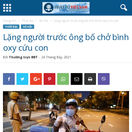
Trang chủ
Thời đại
Xã hội
Lặng người trước ông bố chở bình oxy cứu con
THỜI ĐẠI
XÃ HỘI
Lặng người trước ông bố chở bình
oxy cứu con
Bởi
Thường trực BBT
-
26 Tháng Bảy, 2021