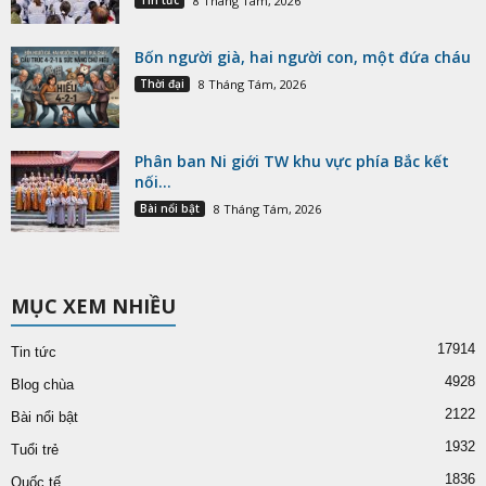
Tin tức
8 Tháng Tám, 2026
Bốn người già, hai người con, một đứa cháu
Thời đại
8 Tháng Tám, 2026
Phân ban Ni giới TW khu vực phía Bắc kết
nối...
Bài nổi bật
8 Tháng Tám, 2026
MỤC XEM NHIỀU
17914
Tin tức
4928
Blog chùa
2122
Bài nổi bật
1932
Tuổi trẻ
1836
Quốc tế