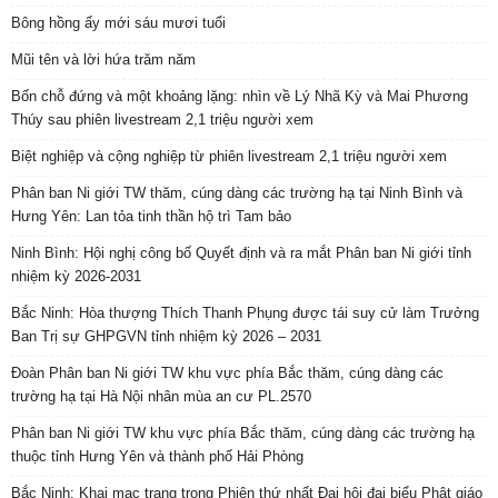
Bông hồng ấy mới sáu mươi tuổi
Mũi tên và lời hứa trăm năm
Bốn chỗ đứng và một khoảng lặng: nhìn về Lý Nhã Kỳ và Mai Phương
Thúy sau phiên livestream 2,1 triệu người xem
Biệt nghiệp và cộng nghiệp từ phiên livestream 2,1 triệu người xem
Phân ban Ni giới TW thăm, cúng dàng các trường hạ tại Ninh Bình và
Hưng Yên: Lan tỏa tinh thần hộ trì Tam bảo
Ninh Bình: Hội nghị công bố Quyết định và ra mắt Phân ban Ni giới tỉnh
nhiệm kỳ 2026-2031
Bắc Ninh: Hòa thượng Thích Thanh Phụng được tái suy cử làm Trưởng
Ban Trị sự GHPGVN tỉnh nhiệm kỳ 2026 – 2031
Đoàn Phân ban Ni giới TW khu vực phía Bắc thăm, cúng dàng các
trường hạ tại Hà Nội nhân mùa an cư PL.2570
Phân ban Ni giới TW khu vực phía Bắc thăm, cúng dàng các trường hạ
thuộc tỉnh Hưng Yên và thành phố Hải Phòng
Bắc Ninh: Khai mạc trang trọng Phiên thứ nhất Đại hội đại biểu Phật giáo