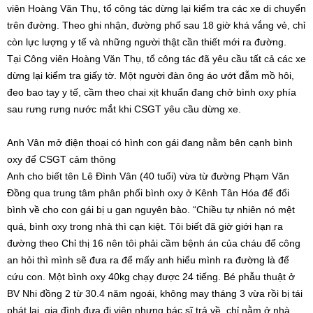
viên Hoàng Văn Thụ, tổ công tác dừng lại kiểm tra các xe di chuyển
trên đường. Theo ghi nhận, đường phố sau 18 giờ khá vắng vẻ, chỉ
còn lực lượng y tế và những người thật cần thiết mới ra đường.
Tại Công viên Hoàng Văn Thụ, tổ công tác đã yêu cầu tất cả các xe
dừng lại kiểm tra giấy tờ. Một người đàn ông áo ướt đẫm mồ hôi,
đeo bao tay y tế, cầm theo chai xịt khuẩn đang chở bình oxy phía
sau rưng rưng nước mắt khi CSGT yêu cầu dừng xe.
Anh Vân mở điện thoại có hình con gái đang nằm bên cạnh bình
oxy để CSGT cảm thông
Anh cho biết tên Lê Đình Vân (40 tuổi) vừa từ đường Phạm Văn
Đồng qua trung tâm phân phối bình oxy ở Kênh Tân Hóa để đổi
bình về cho con gái bị u gan nguyên bào. “Chiều tự nhiên nó mệt
quá, bình oxy trong nhà thì cạn kiệt. Tôi biết đã giờ giới hạn ra
đường theo Chỉ thị 16 nên tôi phải cầm bệnh án của cháu để công
an hỏi thì mình sẽ đưa ra để mấy anh hiểu mình ra đường là để
cứu con. Một bình oxy 40kg chạy được 24 tiếng. Bé phẫu thuật ở
BV Nhi đồng 2 từ 30.4 năm ngoái, không may tháng 3 vừa rồi bị tái
phát lại, gia đình đưa đi viện nhưng bác sĩ trả về, chỉ nằm ở nhà.