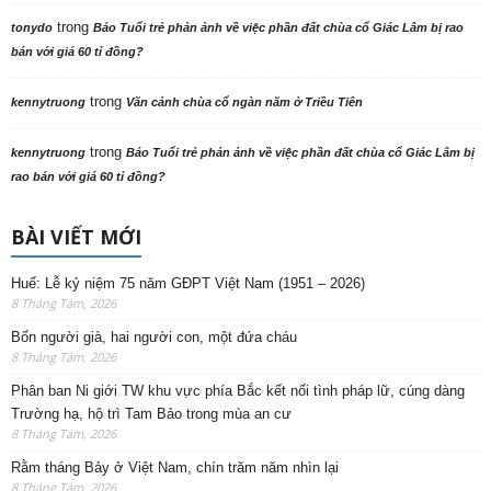
trong
tonydo
Báo Tuổi trẻ phản ảnh về việc phần đất chùa cổ Giác Lâm bị rao
bán với giá 60 tỉ đồng?
trong
kennytruong
Vãn cảnh chùa cổ ngàn năm ở Triều Tiên
trong
kennytruong
Báo Tuổi trẻ phản ảnh về việc phần đất chùa cổ Giác Lâm bị
rao bán với giá 60 tỉ đồng?
BÀI VIẾT MỚI
Huế: Lễ kỷ niệm 75 năm GĐPT Việt Nam (1951 – 2026)
8 Tháng Tám, 2026
Bốn người già, hai người con, một đứa cháu
8 Tháng Tám, 2026
Phân ban Ni giới TW khu vực phía Bắc kết nối tình pháp lữ, cúng dàng
Trường hạ, hộ trì Tam Bảo trong mùa an cư
8 Tháng Tám, 2026
Rằm tháng Bảy ở Việt Nam, chín trăm năm nhìn lại
8 Tháng Tám, 2026