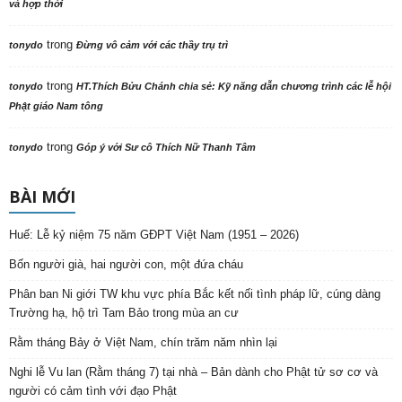
và hợp thời
trong
tonydo
Đừng vô cảm với các thầy trụ trì
trong
tonydo
HT.Thích Bửu Chánh chia sẻ: Kỹ năng dẫn chương trình các lễ hội
Phật giáo Nam tông
trong
tonydo
Góp ý với Sư cô Thích Nữ Thanh Tâm
BÀI MỚI
Huế: Lễ kỷ niệm 75 năm GĐPT Việt Nam (1951 – 2026)
Bốn người già, hai người con, một đứa cháu
Phân ban Ni giới TW khu vực phía Bắc kết nối tình pháp lữ, cúng dàng
Trường hạ, hộ trì Tam Bảo trong mùa an cư
Rằm tháng Bảy ở Việt Nam, chín trăm năm nhìn lại
Nghi lễ Vu lan (Rằm tháng 7) tại nhà – Bản dành cho Phật tử sơ cơ và
người có cảm tình với đạo Phật