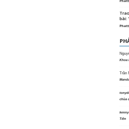
Phatt
Trao
bài: 
Phatt
PHẢ
Nguy
Khoa 
Trần 
Manda
tonyd
chùa c
kenny
Tiên