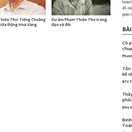
hoạch
45 nă
giáo 
hiên Thư: Tiếng Chuông
Dư âm Phạm Thiên Thư trong
iữa Động Hoa Vàng
đạo và đời
BÀI
Cô p
chuy
Phatt
Tấn 
kế n
BTV 
Thầy
phải
Đào V
Bình
Toà