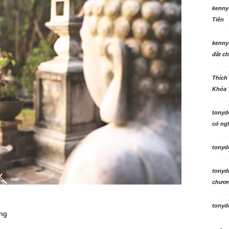
kenny
Tiên
kenny
đất ch
Thích
Khóa 
tonyd
có ngh
tonyd
tonyd
chương
tonyd
ng