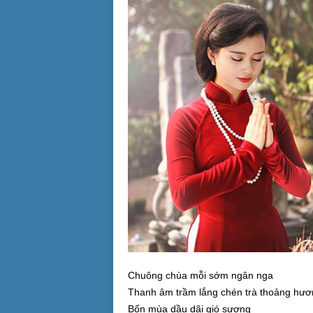
Chuông chùa mỗi sớm ngân nga
Thanh âm trầm lắng chén trà thoảng hươ
Bốn mùa dầu dãi gió sương