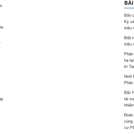
BÀI
o.
Bốn c
Kỳ và
êu
triệu
Biệt 
.
triệu
Phân 
hạ tạ
trì T
Ninh 
Phân 
Bắc N
ây
tái s
nhiệm
Đoàn 
cúng 
cư P