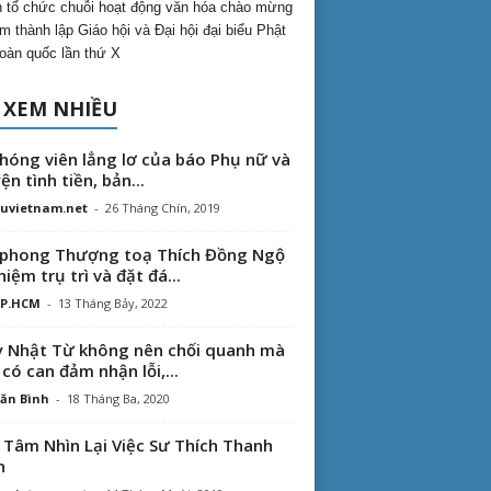
 tổ chức chuỗi hoạt động văn hóa chào mừng
m thành lập Giáo hội và Đại hội đại biểu Phật
toàn quốc lần thứ X
 XEM NHIỀU
hóng viên lẳng lơ của báo Phụ nữ và
ện tình tiền, bản...
uvietnam.net
-
26 Tháng Chín, 2019
phong Thượng toạ Thích Đồng Ngộ
hiệm trụ trì và đặt đá...
TP.HCM
-
13 Tháng Bảy, 2022
 Nhật Từ không nên chối quanh mà
 có can đảm nhận lỗi,...
ăn Bình
-
18 Tháng Ba, 2020
 Tâm Nhìn Lại Việc Sư Thích Thanh
n