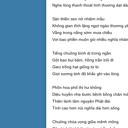
Nghe lòng thanh thoát tình thương dạt dà
Sân thiền sen nở nhiệm mầu
Không gian tĩnh lặng ngọt ngào thương y
Vẳng trong nắng sớm mưa chiều
Vơi bao phiền muộn gói nhiều nghĩa nhân
Tiếng chuông bình dị trong ngần
Gột bao bụi bặm, hồng trần trôi đi
Gieo trồng hạt giống từ bi
Giọt sương tịnh độ khắc ghi vào lòng.
Phồn hoa phố thị hư không
Diệu huyền nhẹ bước bềnh bồng chân m
Thiện lành tâm nguyện Phật đài
Tình cao hơn núi nghĩa dài hơn sông.
Chuông chùa vọng giữa mênh mông