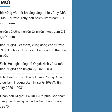
 MỚI
hỗ đứng và một khoảng lặng: nhìn về Lý Nhã
 Mai Phương Thúy sau phiên livestream 2,1
 người xem
nghiệp và cộng nghiệp từ phiên livestream 2,1
 người xem
ban Ni giới TW thăm, cúng dàng các trường
i Ninh Bình và Hưng Yên: Lan tỏa tinh thần hộ
am bảo
Bình: Hội nghị công bố Quyết định và ra mắt
ban Ni giới tỉnh nhiệm kỳ 2026-2031
inh: Hòa thượng Thích Thanh Phụng được
uy cử làm Trưởng Ban Trị sự GHPGVN tỉnh
 kỳ 2026 – 2031
Phân ban Ni giới TW khu vực phía Bắc thăm,
dàng các trường hạ tại Hà Nội nhân mùa an
L.2570