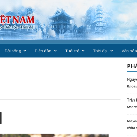
Đời sống
Diễn đàn
Tuổi trẻ
Thời đại
Văn hóa
PHẢ
Nguy
Khoa 
Trần 
Manda
tonyd
chùa c