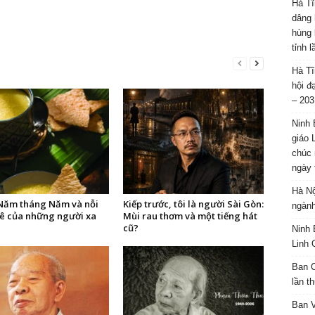
Hà Tĩ
dâng 
hùng 
tỉnh 
Hà Tĩ
hội đ
– 203
Ninh 
giáo 
chúc 
ngày 
Hà Nộ
ăm tháng Năm và nỗi
Kiếp trước, tôi là người Sài Gòn:
ngành
ê của những người xa
Mùi rau thơm và một tiếng hát
cũ?
Ninh 
Linh 
Ban C
lần t
Ban 