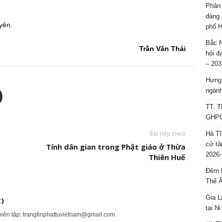
Phân 
dàng 
yên.
phố H
Bắc N
Trần Văn Thái
hội đ
– 203
Hưng 
ngành
TT. T
GHPGV
Bài tiếp theo
Hà Tĩ
cử tâ
Tính dân gian trong Phật giáo ở Thừa
2026-
Thiên Huế
Đêm l
Thế 
Gia L
)
tại N
biên tập:
trangtinphattuvietnam@gmail.com