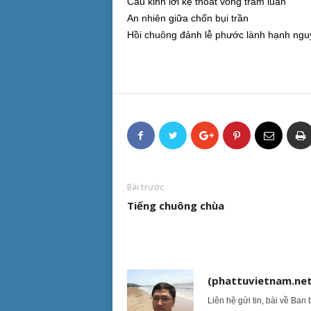
Câu kinh lời kệ thoát vòng trầm luân
An nhiên giữa chốn bụi trần
Hồi chuông đảnh lễ phước lành hạnh ngu
Bài trước
Tiếng chuông chùa
(phattuvietnam.net
Liên hệ gửi tin, bài về Ban 