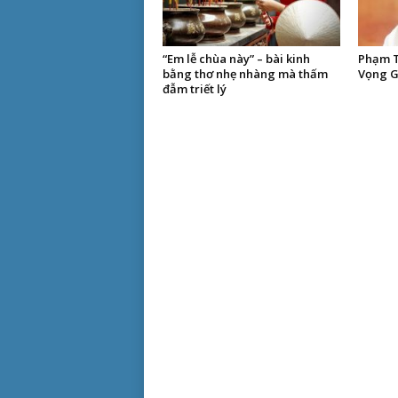
“Em lễ chùa này” – bài kinh
Phạm T
bằng thơ nhẹ nhàng mà thấm
Vọng G
đẫm triết lý