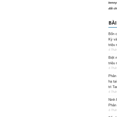
kenny
đất ch
BÀI
Bốn c
Kỳ và
triệu
6 Thá
Biệt 
triệu
6 Thá
Phân 
hạ tạ
trì T
6 Thá
Ninh 
Phân 
6 Thá