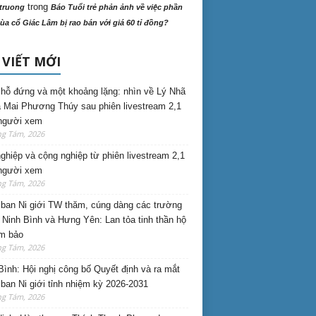
trong
truong
Báo Tuổi trẻ phản ảnh về việc phần
ùa cổ Giác Lâm bị rao bán với giá 60 tỉ đồng?
 VIẾT MỚI
hỗ đứng và một khoảng lặng: nhìn về Lý Nhã
 Mai Phương Thúy sau phiên livestream 2,1
 người xem
ng Tám, 2026
nghiệp và cộng nghiệp từ phiên livestream 2,1
 người xem
ng Tám, 2026
ban Ni giới TW thăm, cúng dàng các trường
i Ninh Bình và Hưng Yên: Lan tỏa tinh thần hộ
am bảo
ng Tám, 2026
Bình: Hội nghị công bố Quyết định và ra mắt
ban Ni giới tỉnh nhiệm kỳ 2026-2031
ng Tám, 2026