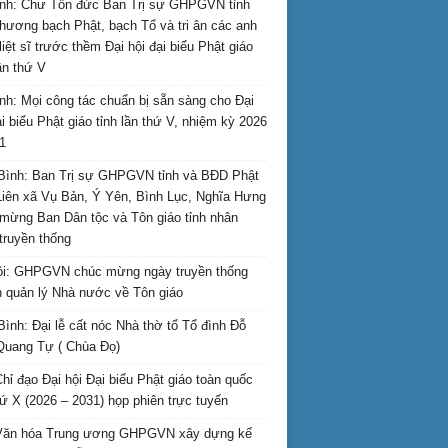
nh: Chư Tôn đức Ban Trị sự GHPGVN tỉnh
hương bạch Phật, bạch Tổ và tri ân các anh
liệt sĩ trước thềm Đại hội đại biểu Phật giáo
lần thứ V
nh: Mọi công tác chuẩn bị sẵn sàng cho Đại
ại biểu Phật giáo tỉnh lần thứ V, nhiệm kỳ 2026
1
Bình: Ban Trị sự GHPGVN tỉnh và BĐD Phật
Liên xã Vụ Bản, Ý Yên, Bình Lục, Nghĩa Hưng
mừng Ban Dân tộc và Tôn giáo tỉnh nhân
truyền thống
i: GHPGVN chúc mừng ngày truyền thống
 quản lý Nhà nước về Tôn giáo
Bình: Đại lễ cất nóc Nhà thờ tổ Tổ đình Đỗ
Quang Tự ( Chùa Đọ)
hỉ đạo Đại hội Đại biểu Phật giáo toàn quốc
hứ X (2026 – 2031) họp phiên trực tuyến
Văn hóa Trung ương GHPGVN xây dựng kế