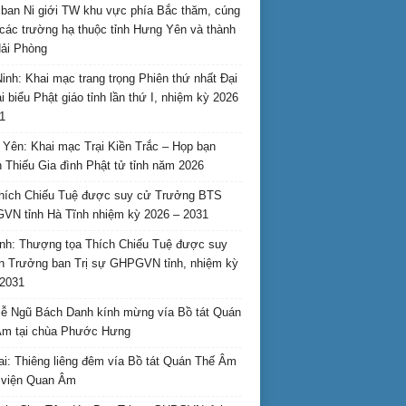
ban Ni giới TW khu vực phía Bắc thăm, cúng
các trường hạ thuộc tỉnh Hưng Yên và thành
ải Phòng
inh: Khai mạc trang trọng Phiên thứ nhất Đại
ại biểu Phật giáo tỉnh lần thứ I, nhiệm kỳ 2026
1
Yên: Khai mạc Trại Kiền Trắc – Họp bạn
 Thiếu Gia đình Phật tử tỉnh năm 2026
hích Chiếu Tuệ được suy cử Trưởng BTS
N tỉnh Hà Tĩnh nhiệm kỳ 2026 – 2031
nh: Thượng tọa Thích Chiếu Tuệ được suy
n Trưởng ban Trị sự GHPGVN tỉnh, nhiệm kỳ
2031
ễ Ngũ Bách Danh kính mừng vía Bồ tát Quán
Âm tại chùa Phước Hưng
ai: Thiêng liêng đêm vía Bồ tát Quán Thế Âm
i viện Quan Âm