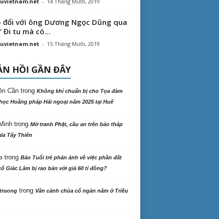
uvietnam.net
-
14 Tháng Mười, 2019
 đổi với ông Dương Ngọc Dũng qua
“ Đi tu mà có...
uvietnam.net
-
15 Tháng Mười, 2019
N HỒI GẦN ĐÂY
ên Cần
trong
Không khí chuẩn bị cho Tọa đàm
học Hoằng pháp Hải ngoại năm 2025 tại Huế
Minh
trong
Mở tranh Phật, cầu an trên bảo tháp
la Tây Thiên
trong
o
Báo Tuổi trẻ phản ảnh về việc phần đất
ổ Giác Lâm bị rao bán với giá 60 tỉ đồng?
trong
truong
Vãn cảnh chùa cổ ngàn năm ở Triều