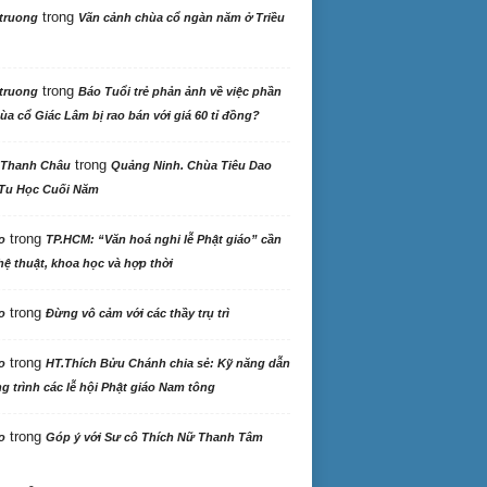
trong
truong
Vãn cảnh chùa cổ ngàn năm ở Triều
trong
truong
Báo Tuổi trẻ phản ảnh về việc phần
ùa cổ Giác Lâm bị rao bán với giá 60 tỉ đồng?
trong
 Thanh Châu
Quảng Ninh. Chùa Tiêu Dao
Tu Học Cuối Năm
trong
o
TP.HCM: “Văn hoá nghi lễ Phật giáo” cần
ệ thuật, khoa học và hợp thời
trong
o
Đừng vô cảm với các thầy trụ trì
trong
o
HT.Thích Bửu Chánh chia sẻ: Kỹ năng dẫn
 trình các lễ hội Phật giáo Nam tông
trong
o
Góp ý với Sư cô Thích Nữ Thanh Tâm