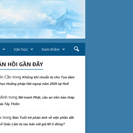
Văn học
Xem thêm
N HỒI GẦN ĐÂY
ên Cần
trong
Không khí chuẩn bị cho Tọa đàm
học Hoằng pháp Hải ngoại năm 2025 tại Huế
Minh
trong
Mở tranh Phật, cầu an trên bảo tháp
la Tây Thiên
trong
o
Báo Tuổi trẻ phản ảnh về việc phần đất
ổ Giác Lâm bị rao bán với giá 60 tỉ đồng?