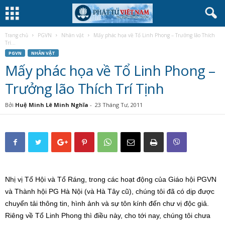
Trang chủ
PGVN
Nhân vật
Mấy phác họa về Tổ Linh Phong – Trưởng lão Thích
Trí...
PGVN
NHÂN VẬT
Mấy phác họa về Tổ Linh Phong –
Trưởng lão Thích Trí Tịnh
Bởi
Huệ Minh Lê Minh Nghĩa
-
23 Tháng Tư, 2011
Nhị vị Tổ Hội và Tổ Ráng, trong các hoạt động của Giáo hội PGVN
và Thành hội PG Hà Nội (và Hà Tây cũ), chúng tôi đã có dịp được
chuyển tải thông tin, hình ảnh và sự tôn kính đến chư vị độc giả.
Riêng về Tổ Linh Phong thì điều này, cho tới nay, chúng tôi chưa