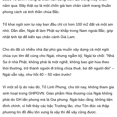
năm qua. Đây thật sự là một chốn già lam chân cảnh mang thuần
phong cách và tinh thần chùa Bắc.
Tổ khai ngôi sơn tự này ban đầu chỉ có hơn 100 m2 đất và một am
nhỏ. Dần dần, Ngài đi làm Phật sự khắp trong Nam ngoài Bắc, góp
nhặt tịnh tài để kiến tạo chân cảnh Già Lam.
Cho dù đã có nhiều nhà đại phú gia muốn xây dựng cả một ngôi
chùa cực lớn để cúng cho Ngài, nhưng ngẫm kỹ, Ngài từ chối: “Nhà
Sư ở nhà Phật, không phải là một nghề, không bao giờ hùa theo
thói thường, trở thành người đi trông chùa thuê, bợ đỡ người đời” –
Ngài vẫn vậy, như hồi 40 – 50 năm trước!
Vì một số lý do nào đó, Tổ Linh Phong, cho tới nay, không tham gia
sinh hoạt trong GHPGVN. Giáo phẩm Hòa thượng của Ngài không
phải do GH tấn phong mà là Gia phong. Ngài bảo rằng, không tiện
đính chính, vì hết thảy các bậc Trưởng lão, chư Tôn đức và thập
phương tín đồ đều tôn xưng là vậy thì để vậy cũng được.