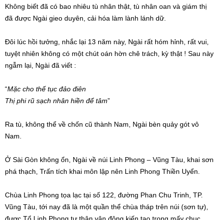
Không biết đã có bao nhiêu tù nhân thật, tù nhân oan và giám thị
đã được Ngài gieo duyên, cải hóa làm lành lánh dữ.
Đôi lúc hồi tưởng, nhắc lại 13 năm này, Ngài rất hóm hỉnh, rất vui,
tuyệt nhiên không có một chút oán hờn chê trách, kỳ thật ! Sau này
ngẫm lại, Ngài đã viết :
“
Mặc cho thế tục đảo điên
Thị phi rũ sạch nhân hiền để tâm
”
Ra tù, không thể về chốn cũ thành Nam, Ngài bèn quảy gót vô
Nam.
Ở Sài Gòn không ổn, Ngài về núi Linh Phong – Vũng Tàu, khai sơn
phá thạch, Trấn tích khai môn lập nên Linh Phong Thiền Uyển.
Chùa Linh Phong tọa lạc tại số 122, đường Phan Chu Trinh, TP.
Vũng Tàu, tới nay đã là một quần thể chùa tháp trên núi (sơn tự),
được Tổ Linh Phong tự thân vận động kiến tạo trong mấy chục