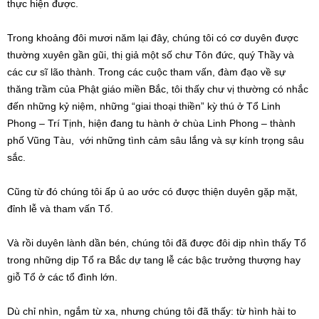
thực hiện được.
Trong khoảng đôi mươi năm lại đây, chúng tôi có cơ duyên được
thường xuyên gần gũi, thị giả một số chư Tôn đức, quý Thầy và
các cư sĩ lão thành. Trong các cuộc tham vấn, đàm đạo về sự
thăng trầm của Phật giáo miền Bắc, tôi thấy chư vị thường có nhắc
đến những kỷ niệm, những “giai thoại thiền” kỳ thú ở Tổ Linh
Phong – Trí Tịnh, hiện đang tu hành ở chùa Linh Phong – thành
phố Vũng Tàu, với những tình cảm sâu lắng và sự kính trọng sâu
sắc.
Cũng từ đó chúng tôi ấp ủ ao ước có được thiện duyên gặp mặt,
đỉnh lễ và tham vấn Tổ.
Và rồi duyên lành dần bén, chúng tôi đã được đôi dịp nhìn thấy Tổ
trong những dịp Tổ ra Bắc dự tang lễ các bậc trưởng thượng hay
giỗ Tổ ở các tổ đình lớn.
Dù chỉ nhìn, ngắm từ xa, nhưng chúng tôi đã thấy: từ hình hài to