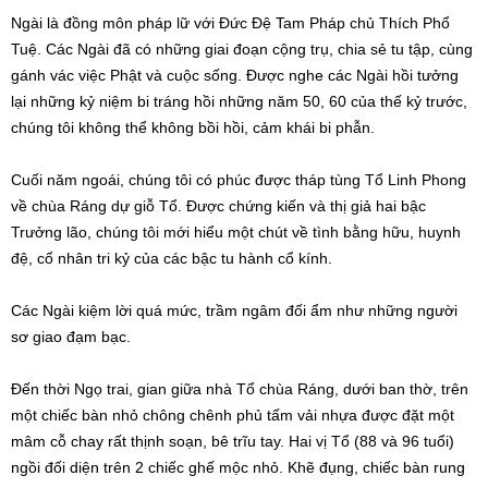
Ngài là đồng môn pháp lữ với Đức Đệ Tam Pháp chủ Thích Phổ
Tuệ. Các Ngài đã có những giai đoạn cộng trụ, chia sẻ tu tập, cùng
gánh vác việc Phật và cuộc sống. Được nghe các Ngài hồi tưởng
lại những kỷ niệm bi tráng hồi những năm 50, 60 của thế kỷ trước,
chúng tôi không thể không bồi hồi, cảm khái bi phẫn.
Cuối năm ngoái, chúng tôi có phúc được tháp tùng Tổ Linh Phong
về chùa Ráng dự giỗ Tổ. Được chứng kiến và thị giả hai bậc
Trưởng lão, chúng tôi mới hiểu một chút về tình bằng hữu, huynh
đệ, cố nhân tri kỷ của các bậc tu hành cổ kính.
Các Ngài kiệm lời quá mức, trầm ngâm đối ẩm như những người
sơ giao đạm bạc.
Đến thời Ngọ trai, gian giữa nhà Tổ chùa Ráng, dưới ban thờ, trên
một chiếc bàn nhỏ chông chênh phủ tấm vải nhựa được đặt một
mâm cỗ chay rất thịnh soạn, bê trĩu tay. Hai vị Tổ (88 và 96 tuổi)
ngồi đối diện trên 2 chiếc ghế mộc nhỏ. Khẽ đụng, chiếc bàn rung