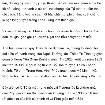
lớn, đường bệ, uy nghi, y hậu thuần Bắc và tấm mũ Quan âm – bồ
kề nâu sồng; từ hành vi cử chỉ, tác phong của Tổ toát ra thần thái,
cốt cách, Tăng tướng của một bậc chân tu, phi phàm, xuất chúng,
là bậc long tượng trong chốn Tùng lâm thiền gia.
Và sau đó trong các Phật sự, chúng tôi nhiều lần được bố trí đưa
đón, thị giả, gần gũi Tổ, được Ngài cho hầu chuyện trực tiếp.
Tìm hiểu qua các quý Thầy đã có dịp hầu Tổ, chúng tôi được biết
đôi điều về hành trạng của Ngài. Trưởng lão Thích Trí Tịnh nguyên
quán ở Hưng Yên (Nam Định?), sinh năm 1925, xuất gia năm 1939
khi tròn 15 tuổi. Ngài là đệ tử của Cố Hòa thượng Thích Thanh
Khánh, Tổ đình Trung Hậu, Vĩnh Phúc (nay thuộc Mê Linh – Hà
Nội), tu học tại các chốn Tổ đình với các bậc Tổ nổi tiếng ở Bắc bộ.
Bây giờ, có lẽ Tổ là một trong một vài Trưởng lão là chứng nhân
của Phật giáo miền Bắc giai đoạn khoảng 1935 – 1985. – 50 năm
rất đặc biệt của lịch sử chính trị và Phật giáo miền Bắc.