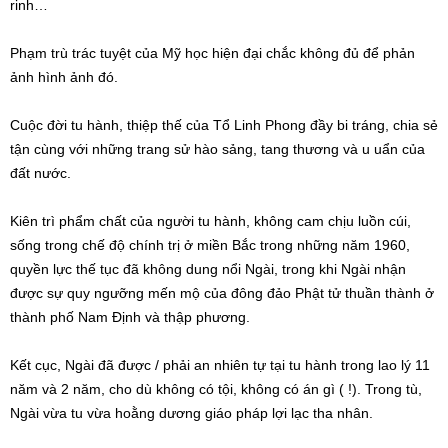
rinh…
Phạm trù trác tuyệt của Mỹ học hiện đại chắc không đủ để phản
ảnh hình ảnh đó.
Cuộc đời tu hành, thiệp thế của Tổ Linh Phong đầy bi tráng, chia sẻ
tận cùng với những trang sử hào sảng, tang thương và u uẩn của
đất nước.
Kiên trì phẩm chất của người tu hành, không cam chịu luồn cúi,
sống trong chế độ chính trị ở miền Bắc trong những năm 1960,
quyền lực thế tục đã không dung nổi Ngài, trong khi Ngài nhận
được sự quy ngưỡng mến mộ của đông đảo Phật tử thuần thành ở
thành phố Nam Định và thập phương.
Kết cục, Ngài đã được / phải an nhiên tự tại tu hành trong lao lý 11
năm và 2 năm, cho dù không có tội, không có án gì ( !). Trong tù,
Ngài vừa tu vừa hoằng dương giáo pháp lợi lạc tha nhân.