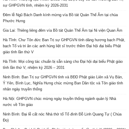
Cô phóng viên lẳng lơ của báo Phụ nữ và chuyện tình tiền,
bản...
Phattuvietnam.net
-
26 Tháng Chín, 2019
Tấn phong Thượng toạ Thích Đồng Ngộ kế nhiệm trụ trì và
đặt đá...
BTV TP.HCM
-
13 Tháng Bảy, 2022
Thầy Nhật Từ không nên chối quanh mà phải có can đảm
nhận lỗi,...
Đào Văn Bình
-
18 Tháng Ba, 2020
Bình Tâm Nhìn Lại Việc Sư Thích Thanh Toàn
Phattuvietnam.net
-
14 Tháng Mười, 2019
Trao đổi với ông Dương Ngọc Dũng qua bài: “ Đi tu mà có...
Phattuvietnam.net
-
15 Tháng Mười, 2019
PHẢN HỒI GẦN ĐÂY