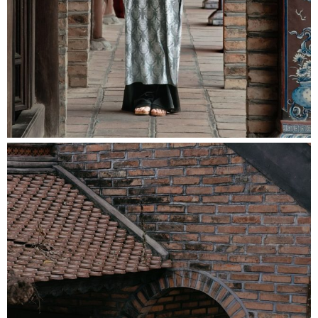
TAGS
CHÙA TIÊU DAO (HÀ NỘI)