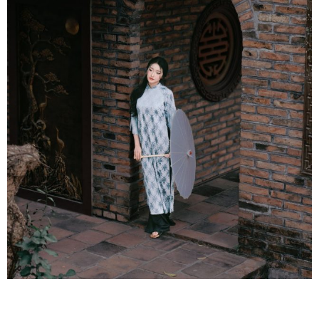
Bài trước
Bài tiếp theo
BTS GHPGVN thành phố Hà
Độc đáo nghi lễ đắp núi cát
Nội họp triển khai công tác
và tắm Phật dịp tết Chôl
tổ chức Đại lễ Phật đản và
Chnăm Thmây của đồng
An cư kiết hạ PL.2569 –
bào Khmer
DL.2025
Phattuvietnam.net
http://phattuvietnam.net
Liên hệ gửi tin, bài về Ban biên tập:
trangtinphattuvietnam@gmail.com