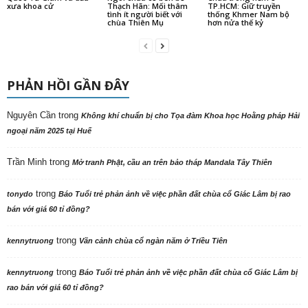
trong
tonydo
Đừng vô cảm với các thầy trụ trì
trong
tonydo
HT.Thích Bửu Chánh chia sẻ: Kỹ năng dẫn chương trình các lễ hội
Phật giáo Nam tông
trong
tonydo
Góp ý với Sư cô Thích Nữ Thanh Tâm
BÀI MỚI
Mũi tên và lời hứa trăm năm
Bốn chỗ đứng và một khoảng lặng: nhìn về Lý Nhã Kỳ và Mai Phương
Thúy sau phiên livestream 2,1 triệu người xem
Biệt nghiệp và cộng nghiệp từ phiên livestream 2,1 triệu người xem
Phân ban Ni giới TW thăm, cúng dàng các trường hạ tại Ninh Bình và
Hưng Yên: Lan tỏa tinh thần hộ trì Tam bảo
Ninh Bình: Hội nghị công bố Quyết định và ra mắt Phân ban Ni giới tỉnh
nhiệm kỳ 2026-2031