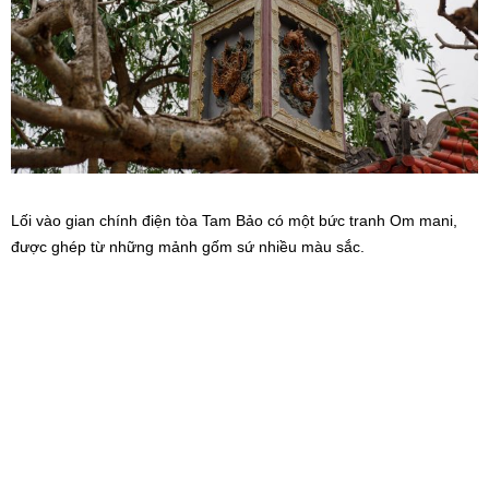
Lối vào gian chính điện tòa Tam Bảo có một bức tranh Om mani,
được ghép từ những mảnh gốm sứ nhiều màu sắc.
Tại chính tòa Tam Bảo có hai pho tượng hộ pháp bằng gốm được
đúc liền khối, mỗi bức cao 2,5m. Đây là sản phẩm độc bản được
các nghệ nhân thực hiện trong suốt một năm.
Ở những ngôi chùa khác, các phù điêu về Phật giáo, họa tiết trang
trí hoa sen, tùng, cúc, trúc, mai… thường được làm bằng gỗ, đá,