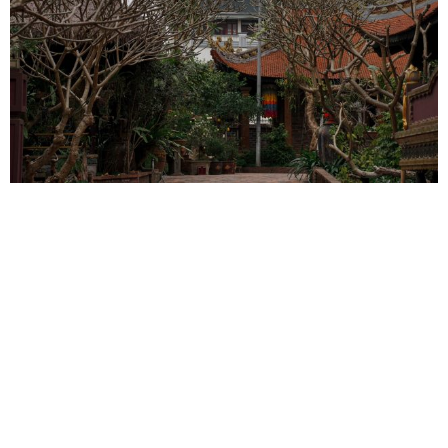
Anh Nguyễn Trần Hiếu, du khách từ TPHCM, tới thăm chùa Tiêu
Dao hồi tháng 2. “Không gian chùa thanh tịnh đến mức tôi nghe
được cả tiếng gió thoảng qua làm những tán lá rung lên xào xạc”,
anh Hiếu chia sẻ.
“Toàn bộ chi tiết trang trí chùa, từ lớn đến nhỏ đều được làm thủ
công từ gốm sứ, tinh xảo, tỉ mỉ và đậm tính nghệ thuật. Tôi còn tận
tay chạm vào những họa tiết gốm sứ, cảm nhận từng đường nét