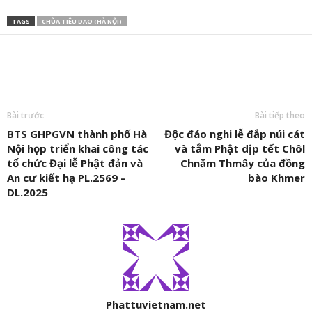
BÀI VIẾT LIÊN QUAN
XEM THÊM
Ban Văn hóa Trung
Lễ kỷ niêm 45 năm ngày
Hành trình 10 năm tổ
ương GHPGVN làm việc
thành lập Ban Văn Hóa
chức cầu siêu anh linh
với Trường Đại học Khoa
Trung Ương sẽ diễn ra
các Anh hùng Liệt sĩ tại
học Xã hội và Nhân văn,
tại chùa Tam Chúc
dải đất miền Trung của
chuẩn bị chương trình
chùa Tân Hải
“Thắp...
Quốc Tử Giám và dấu
Ngôi chùa cổ bên bờ
Chùa trong hẻm ở
xưa khoa cử
Thạch Hãn: Mối thâm
TP.HCM: Giữ truyền
tình ít người biết với
thống Khmer Nam bộ
chùa Thiên Mụ
hơn nửa thế kỷ