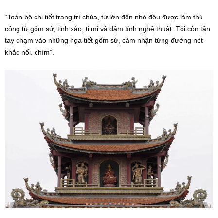
Hiếu nói.
Ngôi chùa nằm trong một không gian rộng, thoáng đãng. Sân chùa,
vườn đều được thiết kế đẹp mắt, chăm sóc kỹ càng.
Anh Nam Nguyễn, nhiếp ảnh gia tự do tại Hà Nội cho biết, chùa
Tiêu Dao là bối cảnh lý tưởng cho những bộ ảnh có yếu tố truyền
thống, tính nghệ thuật hay quảng bá văn hóa.
“Chùa được xây dựng với tông màu chính là nâu trầm, vàng, đỏ
gạch… rất phù hợp với những bộ ảnh hoài cổ, mặc trang phục
truyền thống như áo dài, áo tứ thân, khăn mỏ quạ…
Ánh sáng tự nhiên xuyên qua tán cây, phản chiếu trên những bức
tường gạch cũ, làm không gian trở nên độc đáo hơn.
Ngoài ra, chùa cách trung tâm thành phố không quá xa, dễ di
chuyển, có thể kết hợp lịch trình chụp ảnh, tham quan làng gốm
Bát Tràng”, anh Nam chia sẻ.