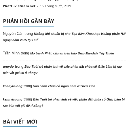
6 Tháng Tám, 2026
Biệt nghiệp và cộng nghiệp từ phiên livestream 2,1 triệu người xem
6 Tháng Tám, 2026
Phân ban Ni giới TW thăm, cúng dàng các trường hạ tại Ninh Bình và
Hưng Yên: Lan tỏa tinh thần hộ trì Tam bảo
6 Tháng Tám, 2026
Ninh Bình: Hội nghị công bố Quyết định và ra mắt Phân ban Ni giới tỉnh
nhiệm kỳ 2026-2031
6 Tháng Tám, 2026
Diễn đàn của Tăng Ni Phật tử Việt Nam trong và ngoài nước
Ghi rõ nguồn phattuvietnam.net khi phát hành lại thông tin từ website này.
Liên hệ chúng tôi:
trisu@phattuvietnam.net