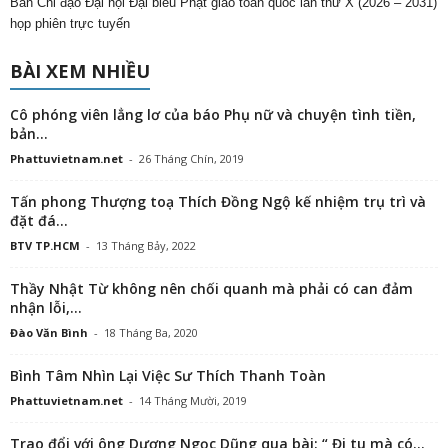
Nguyên Cần
trong
Không khí chuẩn bị cho Tọa đàm Khoa học Hoằng pháp Hải
ngoại năm 2025 tại Huế
Trần Minh
trong
Mở tranh Phật, cầu an trên bảo tháp Mandala Tây Thiên
trong
tonydo
Báo Tuổi trẻ phản ảnh về việc phần đất chùa cổ Giác Lâm bị rao
bán với giá 60 tỉ đồng?
trong
kennytruong
Vãn cảnh chùa cổ ngàn năm ở Triều Tiên
trong
kennytruong
Báo Tuổi trẻ phản ảnh về việc phần đất chùa cổ Giác Lâm bị
rao bán với giá 60 tỉ đồng?
BÀI VIẾT MỚI
Mũi tên và lời hứa trăm năm
7 Tháng Tám, 2026
Bốn chỗ đứng và một khoảng lặng: nhìn về Lý Nhã Kỳ và Mai Phương
Thúy sau phiên livestream 2,1 triệu người xem