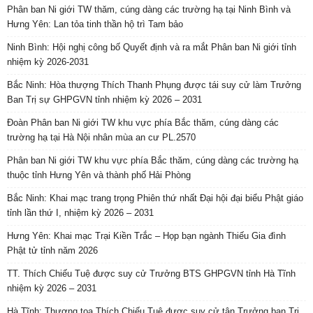
Gia Lai: Thiêng liêng đêm vía Bồ tát Quán Thế Âm tại Ni viện Quan Âm
Hà Tĩnh: Chư Tôn đức Ban Trị sự GHPGVN tỉnh dâng hương bạch Phật,
bạch Tổ và tri ân các anh hùng liệt sĩ trước thềm Đại hội đại biểu Phật
giáo tỉnh lần thứ V
Hà Tĩnh: Mọi công tác chuẩn bị sẵn sàng cho Đại hội đại biểu Phật giáo
tỉnh lần thứ V, nhiệm kỳ 2026 – 2031
Ninh Bình: Ban Trị sự GHPGVN tỉnh và BĐD Phật giáo Liên xã Vụ Bản,
Ý Yên, Bình Lục, Nghĩa Hưng chúc mừng Ban Dân tộc và Tôn giáo tỉnh
nhân ngày truyền thống
Hà Nội: GHPGVN chúc mừng ngày truyền thống ngành quản lý Nhà
nước về Tôn giáo
Ninh Bình: Đại lễ cất nóc Nhà thờ tổ Tổ đình Đỗ Linh Quang Tự ( Chùa
Đọ)
Ban Chỉ đạo Đại hội Đại biểu Phật giáo toàn quốc lần thứ X (2026 – 2031)
họp phiên trực tuyến
BÀI XEM NHIỀU