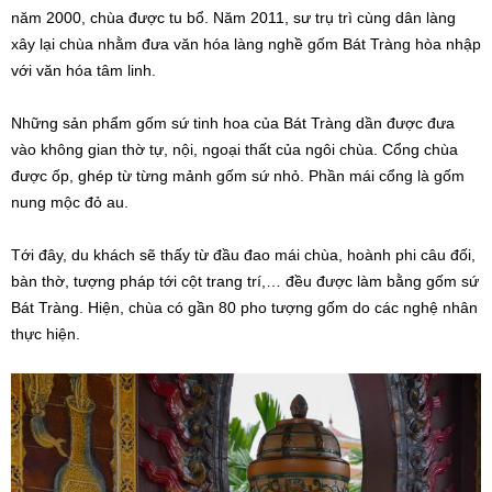
năm 2000, chùa được tu bổ. Năm 2011, sư trụ trì cùng dân làng
xây lại chùa nhằm đưa văn hóa làng nghề gốm Bát Tràng hòa nhập
với văn hóa tâm linh.
Những sản phẩm gốm sứ tinh hoa của Bát Tràng dần được đưa
vào không gian thờ tự, nội, ngoại thất của ngôi chùa. Cổng chùa
được ốp, ghép từ từng mảnh gốm sứ nhỏ. Phần mái cổng là gốm
nung mộc đỏ au.
Tới đây, du khách sẽ thấy từ đầu đao mái chùa, hoành phi câu đối,
bàn thờ, tượng pháp tới cột trang trí,… đều được làm bằng gốm sứ
Bát Tràng. Hiện, chùa có gần 80 pho tượng gốm do các nghệ nhân
thực hiện.