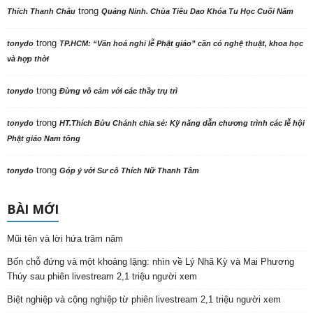
Bắc Ninh: Hòa thượng Thích Thanh Phụng được tái suy cử làm Trưởng
Ban Trị sự GHPGVN tỉnh nhiệm kỳ 2026 – 2031
Đoàn Phân ban Ni giới TW khu vực phía Bắc thăm, cúng dàng các
trường hạ tại Hà Nội nhân mùa an cư PL.2570
Phân ban Ni giới TW khu vực phía Bắc thăm, cúng dàng các trường hạ
thuộc tỉnh Hưng Yên và thành phố Hải Phòng
Bắc Ninh: Khai mạc trang trọng Phiên thứ nhất Đại hội đại biểu Phật giáo
tỉnh lần thứ I, nhiệm kỳ 2026 – 2031
Hưng Yên: Khai mạc Trại Kiền Trắc – Họp bạn ngành Thiếu Gia đình
Phật tử tỉnh năm 2026
TT. Thích Chiếu Tuệ được suy cử Trưởng BTS GHPGVN tỉnh Hà Tĩnh
nhiệm kỳ 2026 – 2031
Hà Tĩnh: Thượng tọa Thích Chiếu Tuệ được suy cử tân Trưởng ban Trị
sự GHPGVN tỉnh, nhiệm kỳ 2026-2031
Đêm lễ Ngũ Bách Danh kính mừng vía Bồ tát Quán Thế Âm tại chùa
Phước Hưng