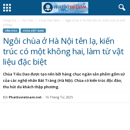
Trang chủ
Văn hóa
Chùa Việt Nam
Ngôi chùa ở Hà Nội tên lạ, kiến trúc có một
không...
VĂN HÓA
CHÙA VIỆT NAM
Ngôi chùa ở Hà Nội tên lạ, kiến
trúc có một không hai, làm từ vật
liệu đặc biệt
Chùa Tiêu Dao được tạo nên bởi hàng chục ngàn sản phẩm gốm sứ
của các nghệ nhân Bát Tràng (Hà Nội). Chùa có kiến trúc độc đáo,
thu hút du khách thập phương.
Bởi
Phattuvietnam.net
-
16 Tháng Tư, 2025