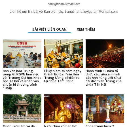
PHẢN HỒI GẦN ĐÂY
Nguyên Cần
trong
Không khí chuẩn bị cho Tọa đàm Khoa học Hoằng pháp Hải
ngoại năm 2025 tại Huế
Trần Minh
trong
Mở tranh Phật, cầu an trên bảo tháp Mandala Tây Thiên
trong
tonydo
Báo Tuổi trẻ phản ảnh về việc phần đất chùa cổ Giác Lâm bị rao
bán với giá 60 tỉ đồng?
trong
kennytruong
Vãn cảnh chùa cổ ngàn năm ở Triều Tiên
trong
kennytruong
Báo Tuổi trẻ phản ảnh về việc phần đất chùa cổ Giác Lâm bị
rao bán với giá 60 tỉ đồng?
trong
Thích Thanh Châu
Quảng Ninh. Chùa Tiêu Dao Khóa Tu Học Cuối Năm
trong
tonydo
TP.HCM: “Văn hoá nghi lễ Phật giáo” cần có nghệ thuật, khoa học
và hợp thời