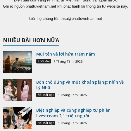
17912
Tin tức
4928
Blog chùa
2118
Bài nổi bật
1932
Tuổi trẻ
1836
Quốc tế
1565
Từ thiện
1278
Văn hóa
Chủ trương
Biên tập
Gửi bài viết
Ủng hộ Phattuvietnam.net
Liên kết
© Thiết kế bởi
Sapo