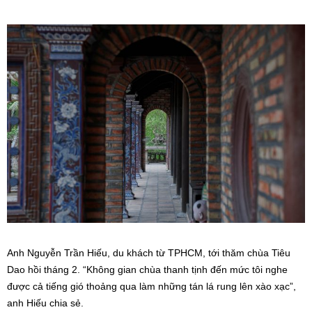
khắc nổi, chìm”.
Với anh, những bức ảnh khó có thể lột tả hết vẻ đẹp, sự tinh xảo
của nghệ thuật gốm tại chùa Tiêu Dao. “Chỉ tới tận nơi, du khách
mới có thể cảm nhận được vẻ đẹp của các tác phẩm nơi đây”, anh