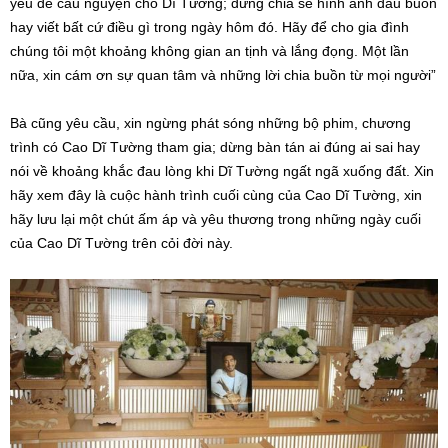
yêu để cầu nguyện cho Dĩ Tường; đừng chia sẻ hình ảnh đau buồn
hay viết bất cứ điều gì trong ngày hôm đó. Hãy để cho gia đình
chúng tôi một khoảng không gian an tịnh và lắng đọng. Một lần
nữa, xin cám ơn sự quan tâm và những lời chia buồn từ mọi người”
Bà cũng yêu cầu, xin ngừng phát sóng những bộ phim, chương
trình có Cao Dĩ Tường tham gia; dừng bàn tán ai đúng ai sai hay
nói về khoảng khắc đau lòng khi Dĩ Tường ngất ngã xuống đất. Xin
hãy xem đây là cuộc hành trình cuối cùng của Cao Dĩ Tường, xin
hãy lưu lại một chút ấm áp và yêu thương trong những ngày cuối
của Cao Dĩ Tường trên cỏi đời này.