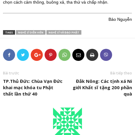
chọn cách cảm thông, buông xả, tha thứ và chấp nhận.
Bảo Nguyễn
TAGS
NGHỆ SĨ DIỄN VIÊN
NGHỆ SĨ VẢ ĐẠO PHẬT
Bài trước
Bài tiếp theo
TP.Thủ Đức: Chùa Vạn Đức
Đắk Nông: Các tịnh xá Ni
khai mạc khóa tu Phật
giới Khất sĩ tặng 200 phần
thất lần thứ 40
quà