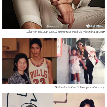
Diễn viên Đài Loan Cao Dĩ Tường ra đi ở tuổi 35, vào tháng 11/2019
Hình ảnh của Cao Dĩ Tường lúc nhỏ và mẹ