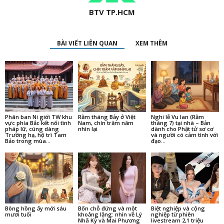
BTV TP.HCM
BÀI VIẾT LIÊN QUAN
XEM THÊM
Phân ban Ni giới TW khu
Rằm tháng Bảy ở Việt
Nghi lễ Vu lan (Rằm
vực phía Bắc kết nối tình
Nam, chín trăm năm
tháng 7) tại nhà – Bản
pháp lữ, cúng dàng
nhìn lại
dành cho Phật tử sơ cơ
Trường hạ, hộ trì Tam
và người có cảm tình với
Bảo trong mùa...
đạo...
Bông hồng ấy mới sáu
Bốn chỗ đứng và một
Biệt nghiệp và cộng
mươi tuổi
khoảng lặng: nhìn về Lý
nghiệp từ phiên
Nhã Kỳ và Mai Phương
livestream 2,1 triệu