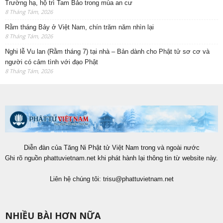
Trường hạ, hộ trì Tam Bảo trong mùa an cư
8 Tháng Tám, 2026
Rằm tháng Bảy ở Việt Nam, chín trăm năm nhìn lại
8 Tháng Tám, 2026
Nghi lễ Vu lan (Rằm tháng 7) tại nhà – Bản dành cho Phật tử sơ cơ và
người có cảm tình với đạo Phật
8 Tháng Tám, 2026
Diễn đàn của Tăng Ni Phật tử Việt Nam trong và ngoài nước
Ghi rõ nguồn phattuvietnam.net khi phát hành lại thông tin từ website này.
Liên hệ chúng tôi:
trisu@phattuvietnam.net
NHIỀU BÀI HƠN NỮA