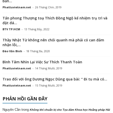
bản...
Phattuvietnam.net
-
26 Tháng Chín, 2019
Tấn phong Thượng toạ Thích Đồng Ngộ kế nhiệm trụ trì và
đặt đá...
BTV TP.HCM
-
13 Tháng Bảy, 2022
Thầy Nhật Từ không nên chối quanh mà phải có can đảm
nhận lỗi,...
Đào Văn Bình
-
18 Tháng Ba, 2020
Bình Tâm Nhìn Lại Việc Sư Thích Thanh Toàn
Phattuvietnam.net
-
14 Tháng Mười, 2019
Trao đổi với ông Dương Ngọc Dũng qua bài: “ Đi tu mà có...
Phattuvietnam.net
-
15 Tháng Mười, 2019
PHẢN HỒI GẦN ĐÂY
Nguyên Cần
trong
Không khí chuẩn bị cho Tọa đàm Khoa học Hoằng pháp Hải