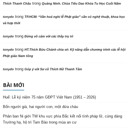
trong
Thích Thanh Châu
Quảng Ninh. Chùa Tiêu Dao Khóa Tu Học Cuối Năm
trong
tonydo
TP.HCM: “Văn hoá nghi lễ Phật giáo” cần có nghệ thuật, khoa học
và hợp thời
trong
tonydo
Đừng vô cảm với các thầy trụ trì
trong
tonydo
HT.Thích Bửu Chánh chia sẻ: Kỹ năng dẫn chương trình các lễ hội
Phật giáo Nam tông
trong
tonydo
Góp ý với Sư cô Thích Nữ Thanh Tâm
BÀI MỚI
Huế: Lễ kỷ niệm 75 năm GĐPT Việt Nam (1951 – 2026)
Bốn người già, hai người con, một đứa cháu
Phân ban Ni giới TW khu vực phía Bắc kết nối tình pháp lữ, cúng dàng
Trường hạ, hộ trì Tam Bảo trong mùa an cư