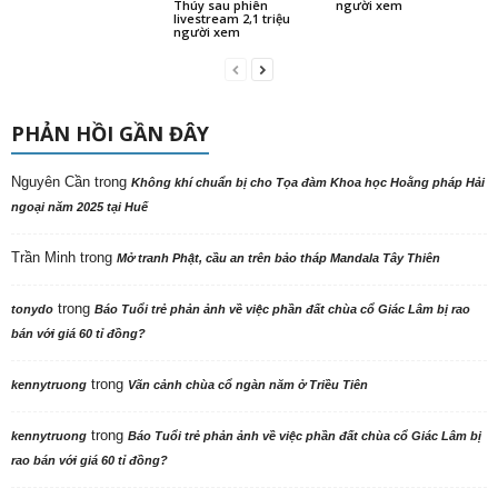
Thúy sau phiên
người xem
livestream 2,1 triệu
người xem
PHẢN HỒI GẦN ĐÂY
Nguyên Cần
trong
Không khí chuẩn bị cho Tọa đàm Khoa học Hoằng pháp Hải
ngoại năm 2025 tại Huế
Trần Minh
trong
Mở tranh Phật, cầu an trên bảo tháp Mandala Tây Thiên
trong
tonydo
Báo Tuổi trẻ phản ảnh về việc phần đất chùa cổ Giác Lâm bị rao
bán với giá 60 tỉ đồng?
trong
kennytruong
Vãn cảnh chùa cổ ngàn năm ở Triều Tiên
trong
kennytruong
Báo Tuổi trẻ phản ảnh về việc phần đất chùa cổ Giác Lâm bị
rao bán với giá 60 tỉ đồng?