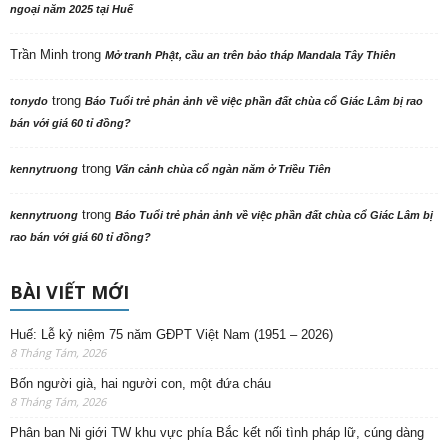
ngoại năm 2025 tại Huế
Trần Minh
trong
Mở tranh Phật, cầu an trên bảo tháp Mandala Tây Thiên
trong
tonydo
Báo Tuổi trẻ phản ảnh về việc phần đất chùa cổ Giác Lâm bị rao
bán với giá 60 tỉ đồng?
trong
kennytruong
Vãn cảnh chùa cổ ngàn năm ở Triều Tiên
trong
kennytruong
Báo Tuổi trẻ phản ảnh về việc phần đất chùa cổ Giác Lâm bị
rao bán với giá 60 tỉ đồng?
BÀI VIẾT MỚI
Huế: Lễ kỷ niệm 75 năm GĐPT Việt Nam (1951 – 2026)
8 Tháng Tám, 2026
Bốn người già, hai người con, một đứa cháu
8 Tháng Tám, 2026
Phân ban Ni giới TW khu vực phía Bắc kết nối tình pháp lữ, cúng dàng