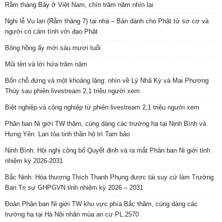
Rằm tháng Bảy ở Việt Nam, chín trăm năm nhìn lại
Nghi lễ Vu lan (Rằm tháng 7) tại nhà – Bản dành cho Phật tử sơ cơ và
người có cảm tình với đạo Phật
Bông hồng ấy mới sáu mươi tuổi
Mũi tên và lời hứa trăm năm
Bốn chỗ đứng và một khoảng lặng: nhìn về Lý Nhã Kỳ và Mai Phương
Thúy sau phiên livestream 2,1 triệu người xem
Biệt nghiệp và cộng nghiệp từ phiên livestream 2,1 triệu người xem
Phân ban Ni giới TW thăm, cúng dàng các trường hạ tại Ninh Bình và
Hưng Yên: Lan tỏa tinh thần hộ trì Tam bảo
Ninh Bình: Hội nghị công bố Quyết định và ra mắt Phân ban Ni giới tỉnh
nhiệm kỳ 2026-2031
Bắc Ninh: Hòa thượng Thích Thanh Phụng được tái suy cử làm Trưởng
Ban Trị sự GHPGVN tỉnh nhiệm kỳ 2026 – 2031
Đoàn Phân ban Ni giới TW khu vực phía Bắc thăm, cúng dàng các
trường hạ tại Hà Nội nhân mùa an cư PL.2570