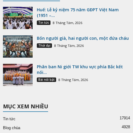
Huế: Lễ kỷ niệm 75 năm GĐPT Việt Nam
(1951 –...
Tin tức
8 Tháng Tám, 2026
Bốn người già, hai người con, một đứa cháu
Thời đại
8 Tháng Tám, 2026
Phân ban Ni giới TW khu vực phía Bắc kết
nối...
Bài nổi bật
8 Tháng Tám, 2026
MỤC XEM NHIỀU
17914
Tin tức
4928
Blog chùa