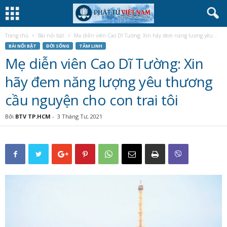
Trang chủ
Bài nổi bật
Mẹ diễn viên Cao Dĩ Tường: Xin hãy đem năng lượng yêu...
BÀI NỔI BẬT
ĐỜI SỐNG
TÂM LINH
Mẹ diễn viên Cao Dĩ Tường: Xin
hãy đem năng lượng yêu thương
cầu nguyện cho con trai tôi
Bởi
BTV TP.HCM
-
3 Tháng Tư, 2021