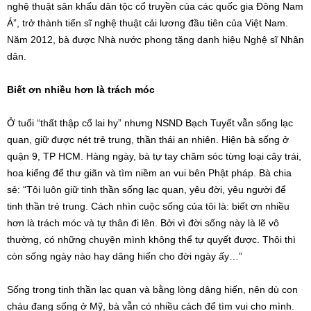
nghệ thuật sân khấu dân tộc cổ truyền của các quốc gia Đông Nam
Á”, trở thành tiến sĩ nghệ thuật cải lương đầu tiên của Việt Nam.
Năm 2012, bà được Nhà nước phong tặng danh hiệu Nghệ sĩ Nhân
dân.
Biết ơn nhiều hơn là trách móc
Ở tuổi “thất thập cổ lai hy” nhưng NSND Bạch Tuyết vẫn sống lạc
quan, giữ được nét trẻ trung, thần thái an nhiên. Hiện bà sống ở
quận 9, TP HCM. Hàng ngày, bà tự tay chăm sóc từng loại cây trái,
hoa kiểng để thư giãn và tìm niềm an vui bên Phật pháp. Bà chia
sẻ: “Tôi luôn giữ tinh thần sống lạc quan, yêu đời, yêu người để
tinh thần trẻ trung. Cách nhìn cuộc sống của tôi là: biết ơn nhiều
hơn là trách móc và tự thân đi lên. Bởi vì đời sống này là lẽ vô
thường, có những chuyện mình không thể tự quyết được. Thôi thì
còn sống ngày nào hay dâng hiến cho đời ngày ấy…”
Sống trong tinh thần lạc quan và bằng lòng dâng hiến, nên dù con
cháu đang sống ở Mỹ, bà vẫn có nhiều cách để tìm vui cho mình.