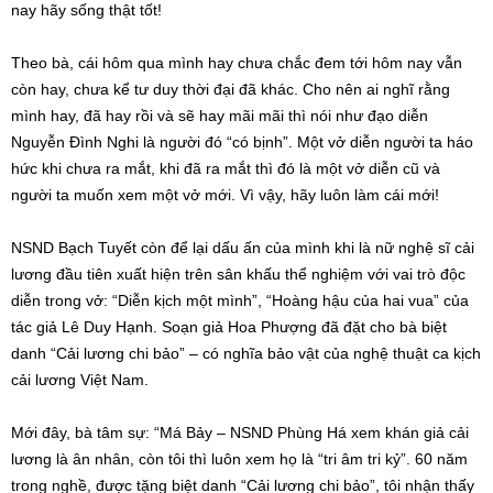
nay hãy sống thật tốt!
Theo bà, cái hôm qua mình hay chưa chắc đem tới hôm nay vẫn
còn hay, chưa kể tư duy thời đại đã khác. Cho nên ai nghĩ rằng
mình hay, đã hay rồi và sẽ hay mãi mãi thì nói như đạo diễn
Nguyễn Đình Nghi là người đó “có bịnh”. Một vở diễn người ta háo
hức khi chưa ra mắt, khi đã ra mắt thì đó là một vở diễn cũ và
người ta muốn xem một vở mới. Vì vậy, hãy luôn làm cái mới!
NSND Bạch Tuyết còn để lại dấu ấn của mình khi là nữ nghệ sĩ cải
lương đầu tiên xuất hiện trên sân khấu thể nghiệm với vai trò độc
diễn trong vở: “Diễn kịch một mình”, “Hoàng hậu của hai vua” của
tác giả Lê Duy Hạnh. Soạn giả Hoa Phượng đã đặt cho bà biệt
danh “Cải lương chi bảo” – có nghĩa bảo vật của nghệ thuật ca kịch
cải lương Việt Nam.
Mới đây, bà tâm sự: “Má Bảy – NSND Phùng Há xem khán giả cải
lương là ân nhân, còn tôi thì luôn xem họ là “tri âm tri kỷ”. 60 năm
trong nghề, được tặng biệt danh “Cải lương chi bảo”, tôi nhận thấy