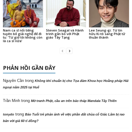
Nam ca sĩ nổi tiếng
Steven Seagal và Hành
Lee Seung-gi: Từ tín
tuyên bố giải nghệ để đi
trình gắn bó với Phật
hữu Ki-tô sang Phật tử
tu: ‘Từ giờ tôi không còn
giáo Tây Tạng
thuần thành
là ca sĩ nữa’
PHẢN HỒI GẦN ĐÂY
Nguyên Cần
trong
Không khí chuẩn bị cho Tọa đàm Khoa học Hoằng pháp Hải
ngoại năm 2025 tại Huế
Trần Minh
trong
Mở tranh Phật, cầu an trên bảo tháp Mandala Tây Thiên
trong
tonydo
Báo Tuổi trẻ phản ảnh về việc phần đất chùa cổ Giác Lâm bị rao
bán với giá 60 tỉ đồng?