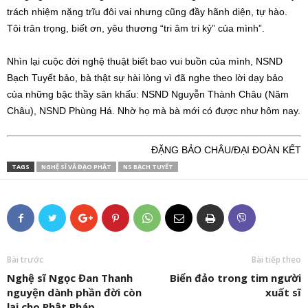
trách nhiệm nặng trĩu đôi vai nhưng cũng đầy hãnh diện, tự hào.
Tôi trân trọng, biết ơn, yêu thương “tri âm tri kỷ” của mình”.
Nhìn lại cuộc đời nghệ thuật biết bao vui buồn của mình, NSND
Bạch Tuyết bảo, bà thật sự hài lòng vì đã nghe theo lời dạy bảo
của những bậc thầy sân khấu: NSND Nguyễn Thành Châu (Năm
Châu), NSND Phùng Há. Nhờ họ mà bà mới có được như hôm nay.
ĐẶNG BẢO CHÂU/ĐẠI ĐOÀN KẾT
TAGS
NGHỆ SĨ VẢ ĐẠO PHẬT
NS BẠCH TUYẾT
Bài trước
Bài tiếp theo
Nghệ sĩ Ngọc Đan Thanh
Biển đảo trong tim người
nguyện dành phần đời còn
xuất sĩ
lại cho Phật Pháp