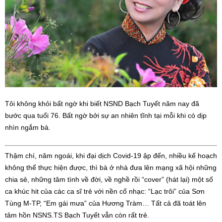
Tôi không khỏi bất ngờ khi biết NSND Bạch Tuyết năm nay đã
bước qua tuổi 76. Bất ngờ bởi sự an nhiên tĩnh tại mỗi khi có dịp
nhìn ngắm bà.
Thậm chí, năm ngoái, khi đại dịch Covid-19 ập đến, nhiều kế hoạch
không thể thực hiện được, thì bà ở nhà đưa lên mạng xã hội những
chia sẻ, những tâm tình về đời, về nghề rồi “cover” (hát lại) một số
ca khúc hit của các ca sĩ trẻ với nền cổ nhạc: “Lạc trôi” của Sơn
Tùng M-TP, “Em gái mưa” của Hương Tràm… Tất cả đã toát lên
tâm hồn NSNS.TS Bạch Tuyết vẫn còn rất trẻ.