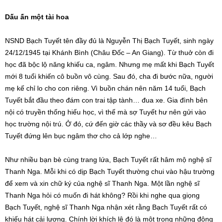
Dấu ấn một tài hoa
NSND Bạch Tuyết tên đầy đủ là Nguyễn Thị Bạch Tuyết, sinh ngày
24/12/1945 tại Khánh Bình (Châu Đốc – An Giang). Từ thuở còn đi
học đã bộc lộ năng khiếu ca, ngâm. Nhưng mẹ mất khi Bạch Tuyết
mới 8 tuổi khiến cô buồn vô cùng. Sau đó, cha đi bước nữa, người
mẹ kế chỉ lo cho con riêng. Vì buồn chán nên năm 14 tuổi, Bạch
Tuyết bắt đầu theo đám con trai tập tành… đua xe. Gia đình bên
nội có truyền thống hiếu học, vì thế mà sợ Tuyết hư nên gửi vào
học trường nội trú. Ở đó, cứ đến giờ các thầy và sơ đều kêu Bạch
Tuyết đứng lên bục ngâm thơ cho cả lớp nghe…
Như nhiều bạn bè cùng trang lứa, Bạch Tuyết rất hâm mộ nghệ sĩ
Thanh Nga. Mỗi khi có dịp Bạch Tuyết thường chui vào hậu trường
để xem và xin chữ ký của nghệ sĩ Thanh Nga. Một lần nghệ sĩ
Thanh Nga hỏi có muốn đi hát không? Rồi khi nghe qua giọng
Bạch Tuyết, nghệ sĩ Thanh Nga nhận xét rằng Bạch Tuyết rất có
khiếu hát cải lương. Chính lời khích lệ đó là một trong những động