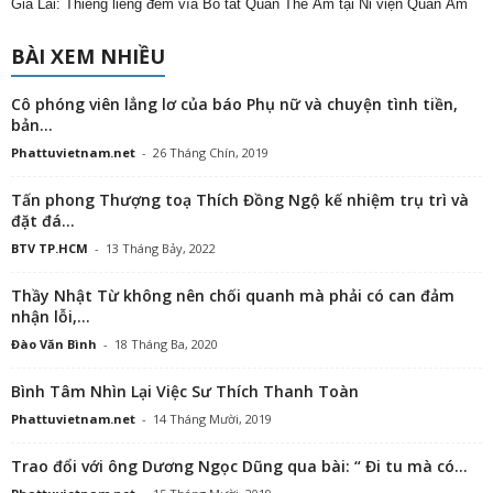
Gia Lai: Thiêng liêng đêm vía Bồ tát Quán Thế Âm tại Ni viện Quan Âm
BÀI XEM NHIỀU
Cô phóng viên lẳng lơ của báo Phụ nữ và chuyện tình tiền,
bản...
Phattuvietnam.net
-
26 Tháng Chín, 2019
Tấn phong Thượng toạ Thích Đồng Ngộ kế nhiệm trụ trì và
đặt đá...
BTV TP.HCM
-
13 Tháng Bảy, 2022
Thầy Nhật Từ không nên chối quanh mà phải có can đảm
nhận lỗi,...
Đào Văn Bình
-
18 Tháng Ba, 2020
Bình Tâm Nhìn Lại Việc Sư Thích Thanh Toàn
Phattuvietnam.net
-
14 Tháng Mười, 2019
Trao đổi với ông Dương Ngọc Dũng qua bài: “ Đi tu mà có...