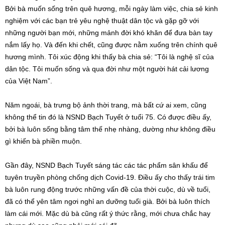
Bởi bà muốn sống trên quê hương, mỗi ngày làm việc, chia sẻ kinh
nghiệm với các bạn trẻ yêu nghệ thuật dân tộc và gặp gỡ với
những người bạn mới, những mảnh đời khó khăn để đưa bàn tay
nắm lấy họ. Và đến khi chết, cũng được nằm xuống trên chính quê
hương mình. Tôi xúc động khi thấy bà chia sẻ: “Tôi là nghệ sĩ của
dân tộc. Tôi muốn sống và qua đời như một người hát cải lương
của Việt Nam”.
Năm ngoái, bà trưng bộ ảnh thời trang, mà bất cứ ai xem, cũng
không thể tin đó là NSND Bạch Tuyết ở tuổi 75. Có được điều ấy,
bởi bà luôn sống bằng tâm thế nhẹ nhàng, dường như không điều
gì khiến bà phiền muộn.
Gần đây, NSND Bạch Tuyết sáng tác các tác phẩm sân khấu để
tuyên truyền phòng chống dịch Covid-19. Điều ấy cho thấy trái tim
bà luôn rung động trước những vấn đề của thời cuộc, dù về tuổi,
đã có thể yên tâm ngơi nghỉ an dưỡng tuổi già. Bởi bà luôn thích
làm cái mới. Mặc dù bà cũng rất ý thức rằng, mới chưa chắc hay