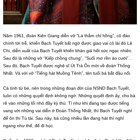
Năm 1961, đoàn Kiên Giang diễn vở “Lá thắm chỉ hồng”, cô đào
chính tới trễ, khiến Bạch Tuyết bất ngờ được giao vai cô lái đò Lệ
Chi, diễn xuất của Bạch Tuyết khiến khán giả hết sức ngạc nhiên.
Sau đó là những vở “Kiếp chồng chung”, “Suối mơ rền áo cưới”…
Sau đó, Bạch Tuyết được nghệ sĩ Út Trà Ôn mời về đoàn Thống
Nhất. Và với vở “Tiếng hát Muồng Tênh”, tên tuổi bà bắt đầu nổi.
Cá tính từ bé, nên trong những đoạn đời của NSND Bạch Tuyết,
luôn có những quyết định không ngờ. Những quyết định ấy, cho bà
rẽ vào những lối nhỏ đầy kỳ thú. Tỉ như khi đang tạo được tiếng
vang với những vai diễn ở Đoàn Thống Nhất, thì Bạch Tuyết nghỉ
để ôn thi Tú tài. Sau này, bà cũng nhiều lần đang hát thì nghỉ
ngang như thế, để đi học.