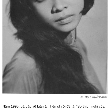
NS Bạch Tuyết thời trẻ
Năm 1995, bà bảo vệ luận án Tiến sĩ với đề tài “Sự thích nghi của