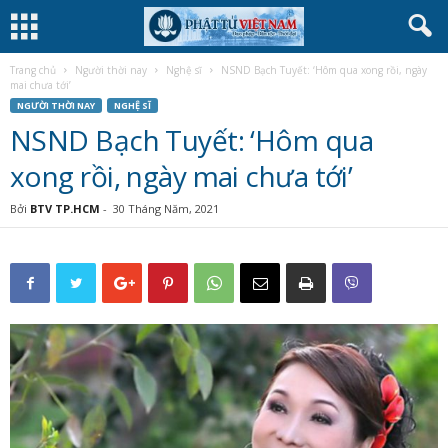
Trang chủ
Người thời nay
Nghệ sĩ
NSND Bạch Tuyết: ‘Hôm qua xong rồi, ngày
mai chưa tới’
NGƯỜI THỜI NAY
NGHỆ SĨ
NSND Bạch Tuyết: ‘Hôm qua
xong rồi, ngày mai chưa tới’
Bởi
BTV TP.HCM
-
30 Tháng Năm, 2021