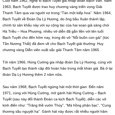
Cuối năm 1962, nghệ sĩ Bạch Tuyết gia nhập đoàn Bạch Vân. Năm
1963, Bạch Tuyết được trao huy chương vàng triển vọng Giải
Thanh Tâm qua vai người vợ trong “Tàn một kiếp hoa”. Năm 1964,
Bạch Tuyết về Đoàn Dạ Lý Hương, do ông bầu Xuân thành lập,
chính từ sân khấu này với sự cộng tác của hai soạn giả sáng chói
Hà Triều – Hoa Phượng, nhiều vở diễn đã gắn liền với tên tuổi
Bạch Tuyết cho đến hôm nay, trong đó vở “Nỗi buồn con gái” (tức
Tần Nương Thất) đã đem về cho Bạch Tuyết giải thưởng: Huy
chương vàng Diễn viên xuất sắc giải Thanh Tâm năm 1965.
Tới năm 1966, Hùng Cường gia nhập đoàn Dạ Lý Hương, cùng với
Bạch Tuyết tạo thành cặp đôi hoàn hảo trong mắt khán giả. Bà ở lại
đoàn Dạ Lý Hương thêm 2 năm nữa.
Sau năm 1968, Bạch Tuyết ngừng hát một thời gian. Đến năm
1971, cùng với Hùng Cường, mở gánh hát Hùng Cường – Bạch
Tuyết (sau này đổi thành Đoàn ca kịch Bạch Tuyết), diễn các vở
kinh điển như: “Trăng thề vườn Thúy”, “Má hồng phận bạc”, “Cung
thương sầu nguyệt hạ”. Gánh hát này được rất nhiều người hâm