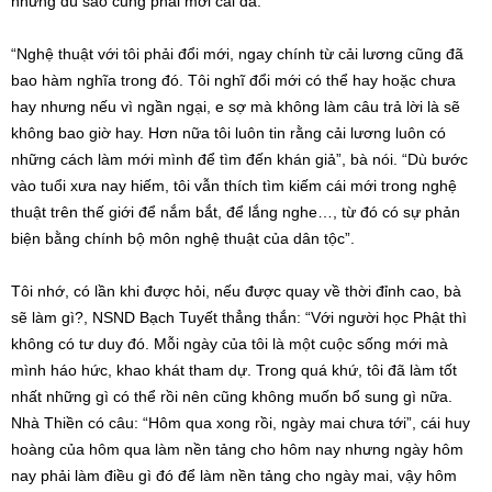
nhưng dù sao cũng phải mới cái đã.
“Nghệ thuật với tôi phải đổi mới, ngay chính từ cải lương cũng đã
bao hàm nghĩa trong đó. Tôi nghĩ đổi mới có thể hay hoặc chưa
hay nhưng nếu vì ngần ngại, e sợ mà không làm câu trả lời là sẽ
không bao giờ hay. Hơn nữa tôi luôn tin rằng cải lương luôn có
những cách làm mới mình để tìm đến khán giả”, bà nói. “Dù bước
vào tuổi xưa nay hiếm, tôi vẫn thích tìm kiếm cái mới trong nghệ
thuật trên thế giới để nắm bắt, để lắng nghe…, từ đó có sự phản
biện bằng chính bộ môn nghệ thuật của dân tộc”.
Tôi nhớ, có lần khi được hỏi, nếu được quay về thời đỉnh cao, bà
sẽ làm gì?, NSND Bạch Tuyết thẳng thắn: “Với người học Phật thì
không có tư duy đó. Mỗi ngày của tôi là một cuộc sống mới mà
mình háo hức, khao khát tham dự. Trong quá khứ, tôi đã làm tốt
nhất những gì có thể rồi nên cũng không muốn bổ sung gì nữa.
Nhà Thiền có câu: “Hôm qua xong rồi, ngày mai chưa tới”, cái huy
hoàng của hôm qua làm nền tảng cho hôm nay nhưng ngày hôm
nay phải làm điều gì đó để làm nền tảng cho ngày mai, vậy hôm