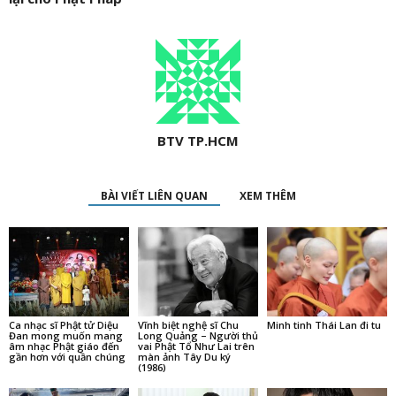
BTV TP.HCM
BÀI VIẾT LIÊN QUAN
XEM THÊM
Ca nhạc sĩ Phật tử Diệu
Vĩnh biệt nghệ sĩ Chu
Minh tinh Thái Lan đi tu
Đan mong muốn mang
Long Quảng – Người thủ
âm nhạc Phật giáo đến
vai Phật Tổ Như Lai trên
gần hơn với quần chúng
màn ảnh Tây Du ký
(1986)