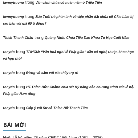
trong
kennytruong
Vãn cảnh chùa cổ ngàn năm ở Triều Tiên
trong
kennytruong
Báo Tuổi trẻ phản ảnh về việc phần đất chùa cổ Giác Lâm bị
rao bán với giá 60 tỉ đồng?
trong
Thích Thanh Châu
Quảng Ninh. Chùa Tiêu Dao Khóa Tu Học Cuối Năm
trong
tonydo
TP.HCM: “Văn hoá nghi lễ Phật giáo” cần có nghệ thuật, khoa học
và hợp thời
trong
tonydo
Đừng vô cảm với các thầy trụ trì
trong
tonydo
HT.Thích Bửu Chánh chia sẻ: Kỹ năng dẫn chương trình các lễ hội
Phật giáo Nam tông
trong
tonydo
Góp ý với Sư cô Thích Nữ Thanh Tâm
BÀI MỚI
Huế: Lễ kỷ niệm 75 năm GĐPT Việt Nam (1951 – 2026)