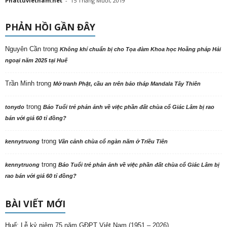
Phattuvietnam.net
-
15 Tháng Mười, 2019
PHẢN HỒI GẦN ĐÂY
Nguyên Cần
trong
Không khí chuẩn bị cho Tọa đàm Khoa học Hoằng pháp Hải
ngoại năm 2025 tại Huế
Trần Minh
trong
Mở tranh Phật, cầu an trên bảo tháp Mandala Tây Thiên
trong
tonydo
Báo Tuổi trẻ phản ảnh về việc phần đất chùa cổ Giác Lâm bị rao
bán với giá 60 tỉ đồng?
trong
kennytruong
Vãn cảnh chùa cổ ngàn năm ở Triều Tiên
trong
kennytruong
Báo Tuổi trẻ phản ảnh về việc phần đất chùa cổ Giác Lâm bị
rao bán với giá 60 tỉ đồng?
BÀI VIẾT MỚI
Huế: Lễ kỷ niệm 75 năm GĐPT Việt Nam (1951 – 2026)