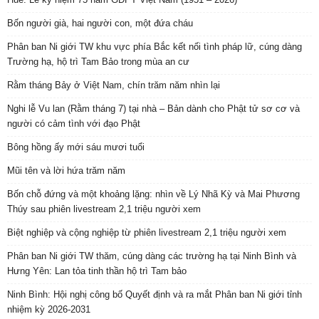
Bốn người già, hai người con, một đứa cháu
Phân ban Ni giới TW khu vực phía Bắc kết nối tình pháp lữ, cúng dàng
Trường hạ, hộ trì Tam Bảo trong mùa an cư
Rằm tháng Bảy ở Việt Nam, chín trăm năm nhìn lại
Nghi lễ Vu lan (Rằm tháng 7) tại nhà – Bản dành cho Phật tử sơ cơ và
người có cảm tình với đạo Phật
Bông hồng ấy mới sáu mươi tuổi
Mũi tên và lời hứa trăm năm
Bốn chỗ đứng và một khoảng lặng: nhìn về Lý Nhã Kỳ và Mai Phương
Thúy sau phiên livestream 2,1 triệu người xem
Biệt nghiệp và cộng nghiệp từ phiên livestream 2,1 triệu người xem
Phân ban Ni giới TW thăm, cúng dàng các trường hạ tại Ninh Bình và
Hưng Yên: Lan tỏa tinh thần hộ trì Tam bảo
Ninh Bình: Hội nghị công bố Quyết định và ra mắt Phân ban Ni giới tỉnh
nhiệm kỳ 2026-2031