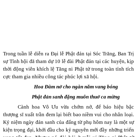
Trong tuần lễ diễn ra Đại lễ Phật đản tại Sóc Trăng, Ban Trị
sự Tỉnh hội đã tham dự 10 lễ đài Phật đản tại các huyện, kịp
thời động viên khích lệ Tăng ni Phật tử trong toàn tỉnh tích
cực tham gia nhiều công tác phúc lợi xã hội.
Hoa Đàm nở cho ngàn năm vang bóng
Phật đản sanh đặng muôn thuở ca mừng
Cành hoa Vô Ưu vừa chớm nở, để báo hiệu bậc
thượng sĩ xuất trần đem lại biết bao niềm vui cho nhân loại.
Kỷ niệm ngày đản sanh của đấng từ phụ hôm nay là một sự
kiện trọng đại, khởi đầu cho kỷ nguyên mới đầy những triển