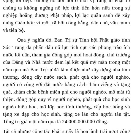
vọng tốt đẹp. Nhưng nó đòi hỏi ở mỗi vị Tăng ni Phật tử
chúng ta không ngừng nổ lực tinh tiến hơn nữa trong sự
nghiệp hoằng dương Phật pháp, lợi lạc quần sanh để xây
dựng Giáo hội: vì một xã hội công bằng, dân chủ, văn minh
và tiến bộ.
Qua ý nghĩa đó, Ban Trị sự Tỉnh hội Phật giáo tỉnh
Sóc Trăng đã phấn đấu nổ lực tích cực các phong trào ích
nước lợi dân, tham gia đóng góp mọi hoạt động, chủ trương
của Đảng và Nhà nước đem lại kết quả mỹ mãn trong một
năm qua mà Ban Trị sự đã làm được như xây dựng nhà tình
thương, đóng cây nước sạch, phát quà cho người nghèo,
người có công với đất nước bằng cách thăm viếng và tặng
quà, khám chữa bệnh miễn phí cho người nghèo, mổ mắt từ
thiện, đóng góp quỹ vì người nghèo, phát quà cho học sinh
nghèo hiếu học, mở lớp học tình thương, cấp học bổng và
tặng xe đạp cho học sinh, tặng xe lăn cho người tàn tật.
Tổng trị giá một năm qua là 24.000.000.000 đồng.
Tất cả những công tác Phật sự ấy là hoa lành trái ngọt công