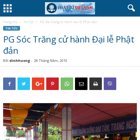
Trang chủ
Tin tức
PG Sóc Trăng cử hành Đại lễ Phật đản
TIN TỨC
PG Sóc Trăng cử hành Đại lễ Phật
đản
Bởi
dinhhuong
-
28 Tháng Năm, 2010