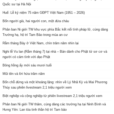
Quốc sư tại Hà Nội
Huế: Lễ kỷ niệm 75 năm GĐPT Việt Nam (1951 – 2026)
Bốn người già, hai người con, một đứa cháu
Phân ban Ni giới TW khu vực phía Bắc kết nối tình pháp lữ, cúng dàng
Trường hạ, hộ trì Tam Bảo trong mùa an cư
Rằm tháng Bảy ở Việt Nam, chín trăm năm nhìn lại
Nghi lễ Vu lan (Rằm tháng 7) tại nhà – Bản dành cho Phật tử sơ cơ và
người có cảm tình với đạo Phật
Bông hồng ấy mới sáu mươi tuổi
Mũi tên và lời hứa trăm năm
Bốn chỗ đứng và một khoảng lặng: nhìn về Lý Nhã Kỳ và Mai Phương
Thúy sau phiên livestream 2,1 triệu người xem
Biệt nghiệp và cộng nghiệp từ phiên livestream 2,1 triệu người xem
Phân ban Ni giới TW thăm, cúng dàng các trường hạ tại Ninh Bình và
Hưng Yên: Lan tỏa tinh thần hộ trì Tam bảo