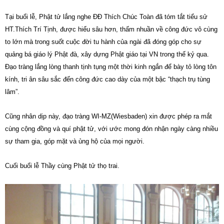
Tại buổi lễ, Phật tử lắng nghe ĐĐ Thích Chúc Toàn đã tóm tắt tiểu sử
HT.Thích Trí Tịnh, được hiểu sâu hơn, thấm nhuần về công đức vô cùng
to lớn mà trong suốt cuộc đời tu hành của ngài đã đóng góp cho sự
quảng bá giáo lý Phật đà, xây dựng Phật giáo tại VN trong thế kỷ qua.
Đạo tràng lắng lòng thanh tịnh tụng một thời kinh ngắn để bày tỏ lòng tôn
kính, tri ân sâu sắc đến công đức cao dày của một bậc “thạch trụ tùng
lâm”.
Cũng nhân dịp này, đạo tràng WI-MZ(Wiesbaden) xin được phép ra mắt
cùng cộng đồng và quí phật tử, với ước mong đón nhận ngày càng nhiều
sự tham gia, góp mặt và ủng hộ của mọi người.
Cuối buổi lễ Thầy cùng Phật tử thọ trai.