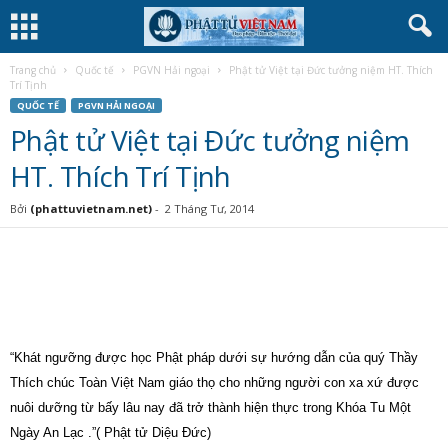
Trang chủ
Quốc tế
PGVN Hải ngoại
Phật tử Việt tại Đức tưởng niệm HT. Thích
Trí Tịnh
QUỐC TẾ
PGVN HẢI NGOẠI
Phật tử Việt tại Đức tưởng niệm
HT. Thích Trí Tịnh
Bởi
(phattuvietnam.net)
-
2 Tháng Tư, 2014
“Khát ngưỡng được học Phật pháp dưới sự hướng dẫn của quý Thầy
Thích chúc Toàn Việt Nam giáo thọ cho những người con xa xứ được
nuôi dưỡng từ bấy lâu nay đã trở thành hiện thực trong Khóa Tu Một
Ngày An Lạc .”( Phật tử Diệu Đức)