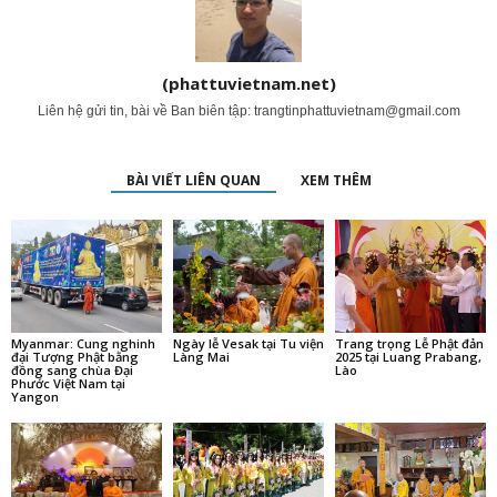
(phattuvietnam.net)
Liên hệ gửi tin, bài về Ban biên tập:
trangtinphattuvietnam@gmail.com
BÀI VIẾT LIÊN QUAN
XEM THÊM
Myanmar: Cung nghinh
Ngày lễ Vesak tại Tu viện
Trang trọng Lễ Phật đản
đại Tượng Phật bằng
Làng Mai
2025 tại Luang Prabang,
đồng sang chùa Đại
Lào
Phước Việt Nam tại
Yangon