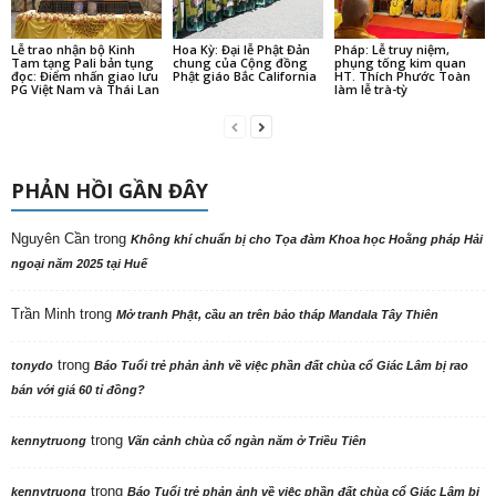
Lễ trao nhận bộ Kinh
Hoa Kỳ: Đại lễ Phật Đản
Pháp: Lễ truy niệm,
Tam tạng Pali bản tụng
chung của Cộng đồng
phụng tống kim quan
đọc: Điểm nhấn giao lưu
Phật giáo Bắc California
HT. Thích Phước Toàn
PG Việt Nam và Thái Lan
làm lễ trà-tỳ
PHẢN HỒI GẦN ĐÂY
Nguyên Cần
trong
Không khí chuẩn bị cho Tọa đàm Khoa học Hoằng pháp Hải
ngoại năm 2025 tại Huế
Trần Minh
trong
Mở tranh Phật, cầu an trên bảo tháp Mandala Tây Thiên
trong
tonydo
Báo Tuổi trẻ phản ảnh về việc phần đất chùa cổ Giác Lâm bị rao
bán với giá 60 tỉ đồng?
trong
kennytruong
Vãn cảnh chùa cổ ngàn năm ở Triều Tiên
trong
kennytruong
Báo Tuổi trẻ phản ảnh về việc phần đất chùa cổ Giác Lâm bị