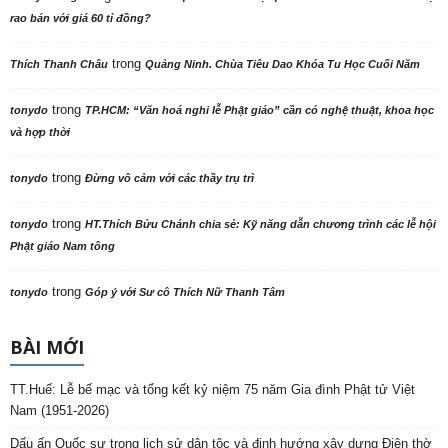
rao bán với giá 60 tỉ đồng?
trong
Thích Thanh Châu
Quảng Ninh. Chùa Tiêu Dao Khóa Tu Học Cuối Năm
trong
tonydo
TP.HCM: “Văn hoá nghi lễ Phật giáo” cần có nghệ thuật, khoa học
và hợp thời
trong
tonydo
Đừng vô cảm với các thầy trụ trì
trong
tonydo
HT.Thích Bửu Chánh chia sẻ: Kỹ năng dẫn chương trình các lễ hội
Phật giáo Nam tông
trong
tonydo
Góp ý với Sư cô Thích Nữ Thanh Tâm
BÀI MỚI
TT.Huế: Lễ bế mạc và tổng kết kỷ niệm 75 năm Gia đình Phật tử Việt
Nam (1951-2026)
Dấu ấn Quốc sư trong lịch sử dân tộc và định hướng xây dựng Điện thờ