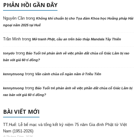
PHẢN HỒI GẦN ĐÂY
Nguyên Cần
trong
Không khí chuẩn bị cho Tọa đàm Khoa học Hoằng pháp Hải
ngoại năm 2025 tại Huế
Trần Minh
trong
Mở tranh Phật, cầu an trên bảo tháp Mandala Tây Thiên
trong
tonydo
Báo Tuổi trẻ phản ảnh về việc phần đất chùa cổ Giác Lâm bị rao
bán với giá 60 tỉ đồng?
trong
kennytruong
Vãn cảnh chùa cổ ngàn năm ở Triều Tiên
trong
kennytruong
Báo Tuổi trẻ phản ảnh về việc phần đất chùa cổ Giác Lâm bị
rao bán với giá 60 tỉ đồng?
BÀI VIẾT MỚI
TT.Huế: Lễ bế mạc và tổng kết kỷ niệm 75 năm Gia đình Phật tử Việt
Nam (1951-2026)
9 Tháng Tám, 2026