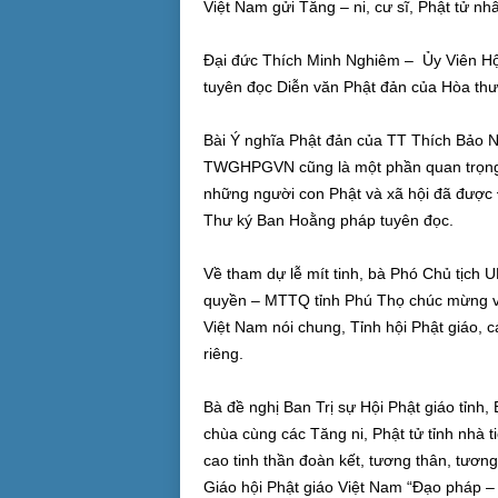
Việt Nam gửi Tăng – ni, cư sĩ, Phật tử nh
Đại đức Thích Minh Nghiêm – Ủy Viên Hội 
tuyên đọc Diễn văn Phật đản của Hòa th
Bài Ý nghĩa Phật đản của TT Thích Bảo 
TWGHPGVN cũng là một phần quan trọng 
những người con Phật và xã hội đã được 
Thư ký Ban Hoằng pháp tuyên đọc.
Về tham dự lễ mít tinh, bà Phó Chủ tịch
quyền – MTTQ tỉnh Phú Thọ chúc mừng và
Việt Nam nói chung, Tỉnh hội Phật giáo, cá
riêng.
Bà đề nghị Ban Trị sự Hội Phật giáo tỉnh,
chùa cùng các Tăng ni, Phật tử tỉnh nhà ti
cao tinh thần đoàn kết, tương thân, tươn
Giáo hội Phật giáo Việt Nam “Đạo pháp – 