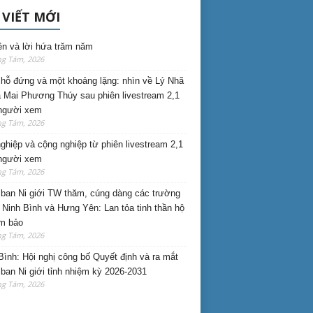
 VIẾT MỚI
ên và lời hứa trăm năm
ng Tám, 2026
hỗ đứng và một khoảng lặng: nhìn về Lý Nhã
 Mai Phương Thúy sau phiên livestream 2,1
 người xem
ng Tám, 2026
nghiệp và cộng nghiệp từ phiên livestream 2,1
 người xem
ng Tám, 2026
ban Ni giới TW thăm, cúng dàng các trường
i Ninh Bình và Hưng Yên: Lan tỏa tinh thần hộ
am bảo
ng Tám, 2026
Bình: Hội nghị công bố Quyết định và ra mắt
ban Ni giới tỉnh nhiệm kỳ 2026-2031
ng Tám, 2026