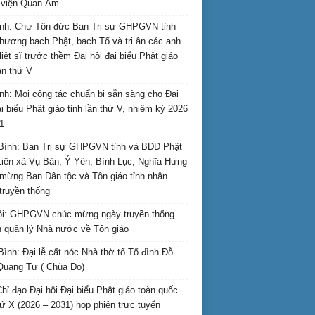
i viện Quan Âm
nh: Chư Tôn đức Ban Trị sự GHPGVN tỉnh
hương bạch Phật, bạch Tổ và tri ân các anh
liệt sĩ trước thềm Đại hội đại biểu Phật giáo
lần thứ V
nh: Mọi công tác chuẩn bị sẵn sàng cho Đại
ại biểu Phật giáo tỉnh lần thứ V, nhiệm kỳ 2026
1
Bình: Ban Trị sự GHPGVN tỉnh và BĐD Phật
Liên xã Vụ Bản, Ý Yên, Bình Lục, Nghĩa Hưng
mừng Ban Dân tộc và Tôn giáo tỉnh nhân
truyền thống
i: GHPGVN chúc mừng ngày truyền thống
 quản lý Nhà nước về Tôn giáo
Bình: Đại lễ cất nóc Nhà thờ tổ Tổ đình Đỗ
Quang Tự ( Chùa Đọ)
hỉ đạo Đại hội Đại biểu Phật giáo toàn quốc
hứ X (2026 – 2031) họp phiên trực tuyến