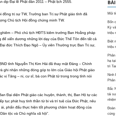
BÀI
ân dịp Đại lễ Phật đản 2011 – Phật lịch 2555.
Mũi t
đồng trị sự TW, Trưởng ban Trị sự Phật giáo tỉnh đã
ượng Chủ tịch Hội đồng chứng minh TW.
Bốn c
Kỳ và
Nghiêm – Phó chủ tịch HĐTS kiêm trưởng Ban Hoằng pháp
triệu
để xiển dương những lời dạy của Đức Thế Tôn đến tất cả
Biệt 
Đại đức Thích Đạo Ngộ – Ủy viên Thường trực Ban Trị sự,
triệu
Phân 
hạ tạ
 UBND tỉnh Nguyễn Thị Kim Hải đã thay mặt Đảng – Chính
trì T
 ghi nhận những đóng góp to lớn của Giáo hội Phật giáo
Ninh 
c vị Tăng – ni, cư sĩ, bà con Phật tử trong trong tỉnh nói
Phân 
Bắc N
tái s
 Ban Đại diện Phật giáo các huyện, thành, thị, Ban Hộ tự các
nhiệm
ếp tục phát huy tinh thần từ bi và trí tuệ của Đức Phật, nêu
g ái, phấn đấu thực hiện tốt phương châm hoạt động của
Đoàn 
Dân tộc và Chủ nghĩa xã hội”.
cúng 