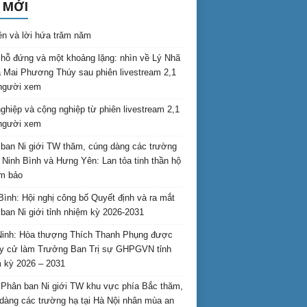
 MỚI
ên và lời hứa trăm năm
hỗ đứng và một khoảng lặng: nhìn về Lý Nhã
 Mai Phương Thúy sau phiên livestream 2,1
 người xem
nghiệp và cộng nghiệp từ phiên livestream 2,1
 người xem
ban Ni giới TW thăm, cúng dàng các trường
i Ninh Bình và Hưng Yên: Lan tỏa tinh thần hộ
am bảo
Bình: Hội nghị công bố Quyết định và ra mắt
ban Ni giới tỉnh nhiệm kỳ 2026-2031
inh: Hòa thượng Thích Thanh Phụng được
uy cử làm Trưởng Ban Trị sự GHPGVN tỉnh
 kỳ 2026 – 2031
Phân ban Ni giới TW khu vực phía Bắc thăm,
dàng các trường hạ tại Hà Nội nhân mùa an