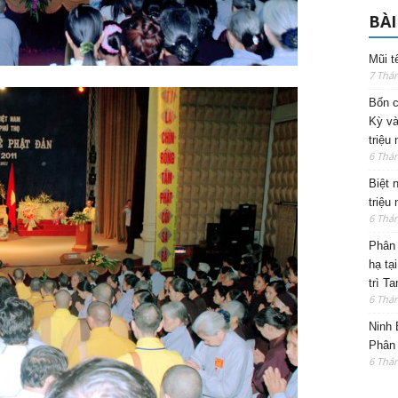
BÀI
Mũi t
7 Thá
Bốn c
Kỳ và
triệu
6 Thá
Biệt 
triệu
6 Thá
Phân 
hạ tạ
trì T
6 Thá
Ninh 
Phân 
6 Thá