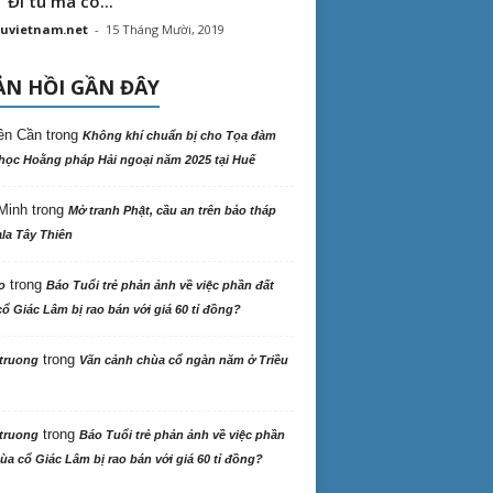
“ Đi tu mà có...
uvietnam.net
-
15 Tháng Mười, 2019
N HỒI GẦN ĐÂY
ên Cần
trong
Không khí chuẩn bị cho Tọa đàm
học Hoằng pháp Hải ngoại năm 2025 tại Huế
Minh
trong
Mở tranh Phật, cầu an trên bảo tháp
la Tây Thiên
trong
o
Báo Tuổi trẻ phản ảnh về việc phần đất
ổ Giác Lâm bị rao bán với giá 60 tỉ đồng?
trong
truong
Vãn cảnh chùa cổ ngàn năm ở Triều
trong
truong
Báo Tuổi trẻ phản ảnh về việc phần
ùa cổ Giác Lâm bị rao bán với giá 60 tỉ đồng?