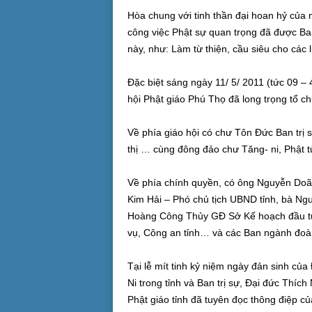
Hòa chung với tinh thần đại hoan hỷ của
công việc Phật sự quan trọng đã được Ban 
này, như: Làm từ thiện, cầu siêu cho các l
Đặc biệt sáng ngày 11/ 5/ 2011 (tức 09 – 4
hội Phật giáo Phú Thọ đã long trọng tổ ch
Về phía giáo hội có chư Tôn Đức Ban trị s
thị … cùng đông đảo chư Tăng- ni, Phật t
Về phía chính quyền, có ông Nguyễn Doã
Kim Hải – Phó chủ tịch UBND tỉnh, bà Ng
Hoàng Công Thủy GĐ Sở Kế hoạch đầu tư.
vụ, Công an tỉnh… và các Ban ngành đoàn 
Tại lễ mít tinh kỷ niệm ngày đản sinh c
Ni trong tỉnh và Ban trị sự, Đại đức Thí
Phật giáo tỉnh đã tuyên đọc thông điệp 