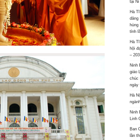
tại N
Hà Tĩ
dâng 
hùng 
tỉnh 
Hà Tĩ
hội đ
– 203
Ninh 
giáo 
chúc 
ngày 
Hà Nộ
ngành
Ninh 
Linh 
Ban C
lần t