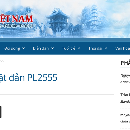
Đời sống
Diễn đàn
Tuổi trẻ
Thời đại
Văn hóa
555
PHẢ
hật đản PL2555
Nguy
Khoa 
Trần 
Manda
tonyd
chùa c