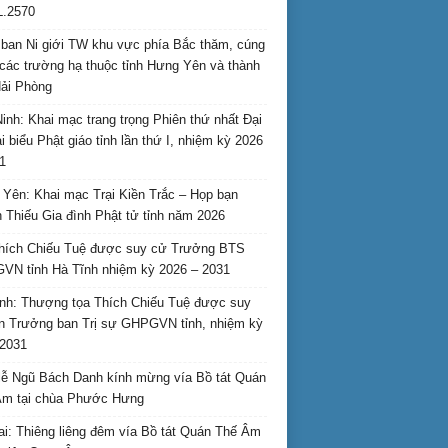
L.2570
ban Ni giới TW khu vực phía Bắc thăm, cúng
các trường hạ thuộc tỉnh Hưng Yên và thành
ải Phòng
inh: Khai mạc trang trọng Phiên thứ nhất Đại
ại biểu Phật giáo tỉnh lần thứ I, nhiệm kỳ 2026
1
Yên: Khai mạc Trại Kiền Trắc – Họp bạn
 Thiếu Gia đình Phật tử tỉnh năm 2026
hích Chiếu Tuệ được suy cử Trưởng BTS
N tỉnh Hà Tĩnh nhiệm kỳ 2026 – 2031
nh: Thượng tọa Thích Chiếu Tuệ được suy
n Trưởng ban Trị sự GHPGVN tỉnh, nhiệm kỳ
2031
ễ Ngũ Bách Danh kính mừng vía Bồ tát Quán
Âm tại chùa Phước Hưng
ai: Thiêng liêng đêm vía Bồ tát Quán Thế Âm