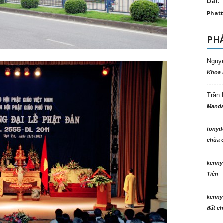
bài: 
Phatt
PHẢ
Nguy
Khoa 
Trần 
Manda
tonyd
chùa c
kenny
Tiên
kenny
đất ch