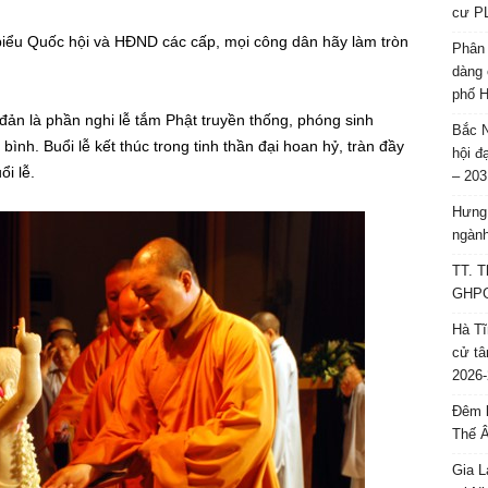
cư P
 biểu Quốc hội và HĐND các cấp, mọi công dân hãy làm tròn
Phân 
dàng 
phố H
đản là phần nghi lễ tắm Phật truyền thống, phóng sinh
Bắc N
nh. Buổi lễ kết thúc trong tinh thần đại hoan hỷ, tràn đầy
hội đ
i lễ.
– 203
Hưng 
ngành
TT. T
GHPGV
Hà Tĩ
cử tâ
2026-
Đêm l
Thế 
Gia L