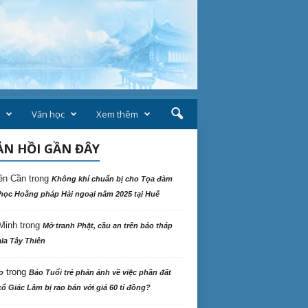
Văn học
Xem thêm
N HỒI GẦN ĐÂY
ên Cần
trong
Không khí chuẩn bị cho Tọa đàm
học Hoằng pháp Hải ngoại năm 2025 tại Huế
Minh
trong
Mở tranh Phật, cầu an trên bảo tháp
la Tây Thiên
trong
o
Báo Tuổi trẻ phản ảnh về việc phần đất
ổ Giác Lâm bị rao bán với giá 60 tỉ đồng?