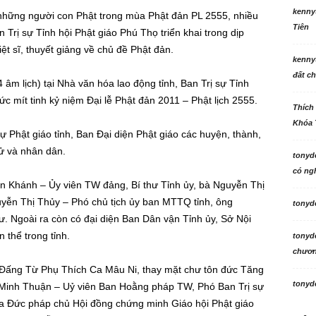
kenny
 những người con Phật trong mùa Phật đản PL 2555, nhiều
Tiên
Trị sự Tỉnh hội Phật giáo Phú Thọ triển khai trong dịp
iệt sĩ, thuyết giảng về chủ đề Phật đản.
kenny
đất ch
 âm lịch) tại Nhà văn hóa lao động tỉnh, Ban Trị sự Tỉnh
ức mít tinh kỷ niệm Đại lễ Phật đản 2011 – Phật lịch 2555.
Thích
Khóa 
ự Phật giáo tỉnh, Ban Đại diện Phật giáo các huyện, thành,
ử và nhân dân.
tonyd
có ngh
n Khánh – Ủy viên TW đảng, Bí thư Tỉnh ủy, bà Nguyễn Thị
uyễn Thị Thủy – Phó chủ tịch ủy ban MTTQ tỉnh, ông
tonyd
 Ngoài ra còn có đại diện Ban Dân vận Tỉnh ủy, Sở Nội
thể trong tỉnh.
tonyd
chương
ủa Đấng Từ Phụ Thích Ca Mâu Ni, thay mặt chư tôn đức Tăng
tonyd
ch Minh Thuận – Uỷ viên Ban Hoằng pháp TW, Phó Ban Trị sự
của Đức pháp chủ Hội đồng chứng minh Giáo hội Phật giáo