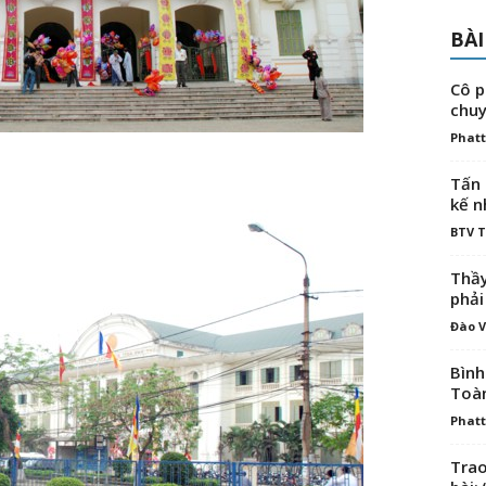
BÀI
Cô p
chuy
Phatt
Tấn 
kế n
BTV 
Thầy
phải
Đào V
Bình
Toà
Phatt
Trao