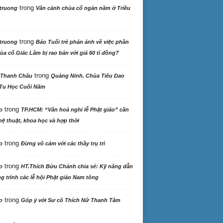
trong
truong
Vãn cảnh chùa cổ ngàn năm ở Triều
trong
truong
Báo Tuổi trẻ phản ảnh về việc phần
ùa cổ Giác Lâm bị rao bán với giá 60 tỉ đồng?
trong
 Thanh Châu
Quảng Ninh. Chùa Tiêu Dao
Tu Học Cuối Năm
trong
o
TP.HCM: “Văn hoá nghi lễ Phật giáo” cần
ệ thuật, khoa học và hợp thời
trong
o
Đừng vô cảm với các thầy trụ trì
trong
o
HT.Thích Bửu Chánh chia sẻ: Kỹ năng dẫn
 trình các lễ hội Phật giáo Nam tông
trong
o
Góp ý với Sư cô Thích Nữ Thanh Tâm