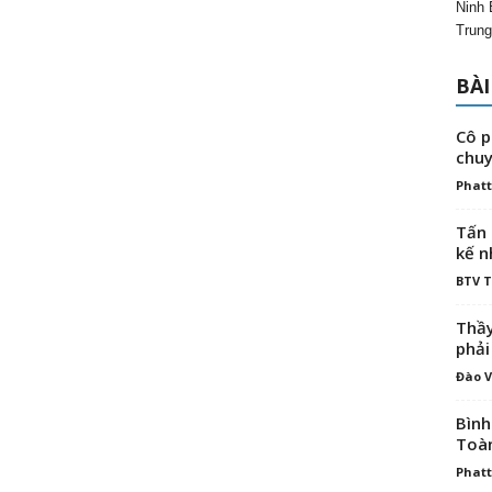
Ninh 
Trung
BÀI
Cô p
chuy
Phatt
Tấn 
kế n
BTV 
Thầy
phải
Đào V
Bình
Toà
Phatt