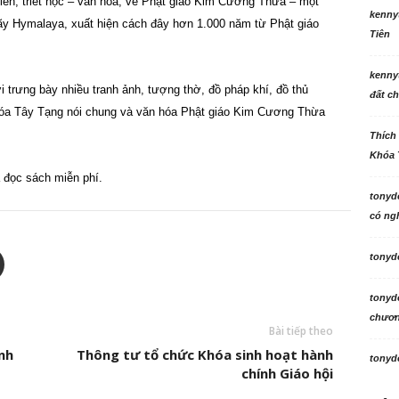
ển, triết học – văn hóa, về Phật giáo Kim Cương Thừa – một
kenny
ãy Hymalaya, xuất hiện cách đây hơn 1.000 năm từ Phật giáo
Tiên
kenny
 trưng bày nhiều tranh ảnh, tượng thờ, đồ pháp khí, đồ thủ
đất ch
 hóa Tây Tạng nói chung và văn hóa Phật giáo Kim Cương Thừa
Thích
Khóa 
 đọc sách miễn phí.
tonyd
có ngh
tonyd
tonyd
chương
Bài tiếp theo
nh
Thông tư tổ chức Khóa sinh hoạt hành
tonyd
chính Giáo hội