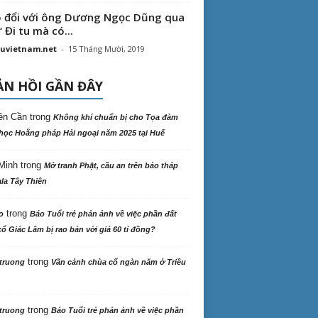
 đổi với ông Dương Ngọc Dũng qua
“ Đi tu mà có...
uvietnam.net
-
15 Tháng Mười, 2019
N HỒI GẦN ĐÂY
ên Cần
trong
Không khí chuẩn bị cho Tọa đàm
học Hoằng pháp Hải ngoại năm 2025 tại Huế
Minh
trong
Mở tranh Phật, cầu an trên bảo tháp
la Tây Thiên
trong
o
Báo Tuổi trẻ phản ảnh về việc phần đất
ổ Giác Lâm bị rao bán với giá 60 tỉ đồng?
trong
truong
Vãn cảnh chùa cổ ngàn năm ở Triều
trong
truong
Báo Tuổi trẻ phản ảnh về việc phần