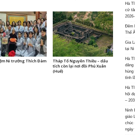
Hà Tĩ
cử tâ
2026-
Đêm l
Thế 
Gia L
tại N
Hà Tĩ
ệm Ni trưởng Thích Đàm
Tháp Tổ Nguyên Thiều – dấu
dâng 
tích còn lại nơi đồi Phú Xuân
(Huế)
hùng 
tỉnh 
Hà Tĩ
hội đ
– 203
Ninh 
giáo 
chúc 
ngày 