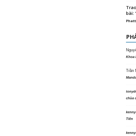
Trao
bài: 
Phatt
PHẢ
Nguy
Khoa 
Trần 
Manda
tonyd
chùa c
kenny
Tiên
kenny