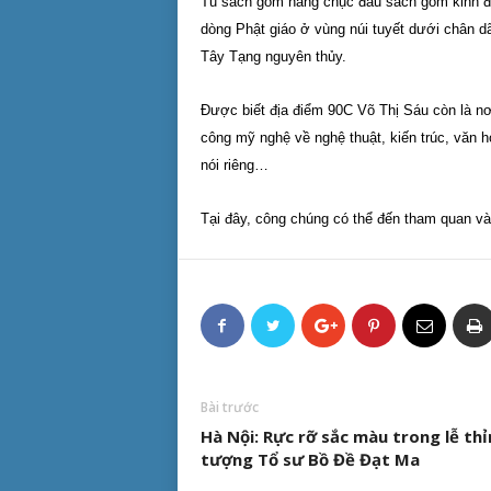
Tủ sách gồm hàng chục đầu sách gồm kinh đi
dòng Phật giáo ở vùng núi tuyết dưới chân d
Tây Tạng nguyên thủy.
Được biết địa điểm 90C Võ Thị Sáu còn là nơi
công mỹ nghệ về nghệ thuật, kiến trúc, văn
nói riêng…
Tại đây, công chúng có thể đến tham quan và
Bài trước
Hà Nội: Rực rỡ sắc màu trong lễ thỉ
tượng Tổ sư Bồ Đề Đạt Ma