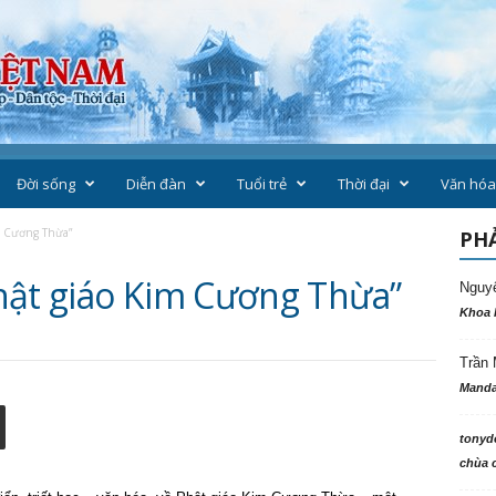
Đời sống
Diễn đàn
Tuổi trẻ
Thời đại
Văn hóa
m Cương Thừa”
PHẢ
hật giáo Kim Cương Thừa”
Nguy
Khoa 
Trần 
Manda
tonyd
chùa c