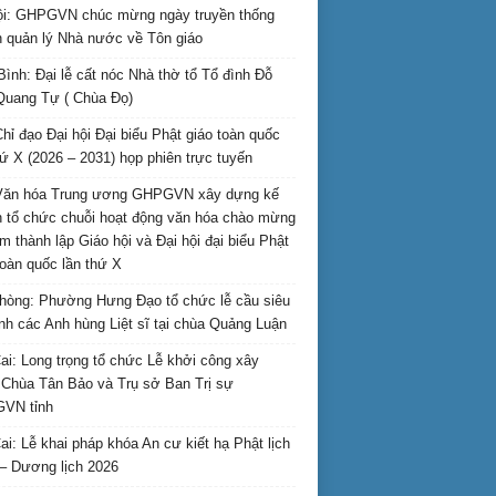
i: GHPGVN chúc mừng ngày truyền thống
 quản lý Nhà nước về Tôn giáo
Bình: Đại lễ cất nóc Nhà thờ tổ Tổ đình Đỗ
Quang Tự ( Chùa Đọ)
hỉ đạo Đại hội Đại biểu Phật giáo toàn quốc
hứ X (2026 – 2031) họp phiên trực tuyến
Văn hóa Trung ương GHPGVN xây dựng kế
 tổ chức chuỗi hoạt động văn hóa chào mừng
m thành lập Giáo hội và Đại hội đại biểu Phật
toàn quốc lần thứ X
hòng: Phường Hưng Đạo tổ chức lễ cầu siêu
inh các Anh hùng Liệt sĩ tại chùa Quảng Luận
ai: Long trọng tổ chức Lễ khởi công xây
Chùa Tân Bảo và Trụ sở Ban Trị sự
VN tỉnh
ai: Lễ khai pháp khóa An cư kiết hạ Phật lịch
– Dương lịch 2026