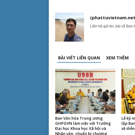
(phattuvietnam.net
Liên hệ gửi tin, bài về Ban 
BÀI VIẾT LIÊN QUAN
XEM THÊM
Ban Văn hóa Trung ương
Lễ kỷ 
GHPGVN làm việc với Trường
lập Ba
Đại học Khoa học Xã hội và
sẽ diễn
Nhân văn, chuẩn bị chương