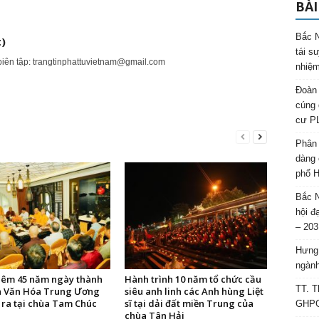
BÀI
Bắc N
)
tái s
biên tập:
trangtinphattuvietnam@gmail.com
nhiệm
Đoàn 
cúng 
cư P
Phân 
dàng 
phố H
Bắc N
hội đ
– 203
Hưng 
ngành
niêm 45 năm ngày thành
Hành trình 10 năm tổ chức cầu
TT. T
n Văn Hóa Trung Ương
siêu anh linh các Anh hùng Liệt
 ra tại chùa Tam Chúc
sĩ tại dải đất miền Trung của
GHPGV
chùa Tân Hải