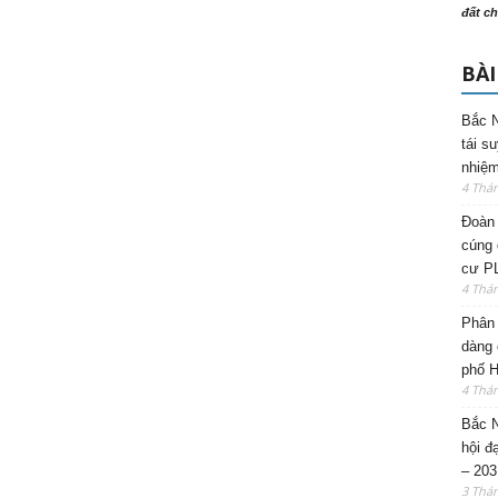
đất ch
BÀI
Bắc N
tái s
nhiệm
4 Thá
Đoàn 
cúng 
cư P
4 Thá
Phân 
dàng 
phố H
4 Thá
Bắc N
hội đ
– 203
3 Thá