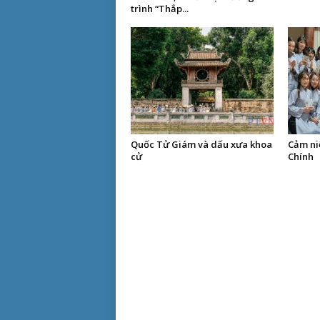
trình “Thắp...
Quốc Tử Giám và dấu xưa khoa
Cảm ni
cử
Chính