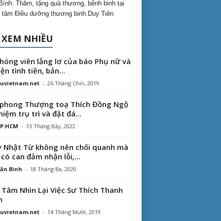
Bình: Thăm, tặng quà thương, bệnh binh tại
 tâm Điều dưỡng thương binh Duy Tiên
 XEM NHIỀU
hóng viên lẳng lơ của báo Phụ nữ và
ện tình tiền, bản...
uvietnam.net
-
26 Tháng Chín, 2019
phong Thượng toạ Thích Đồng Ngộ
hiệm trụ trì và đặt đá...
TP.HCM
-
13 Tháng Bảy, 2022
 Nhật Từ không nên chối quanh mà
 có can đảm nhận lỗi,...
ăn Bình
-
18 Tháng Ba, 2020
 Tâm Nhìn Lại Việc Sư Thích Thanh
n
uvietnam.net
-
14 Tháng Mười, 2019