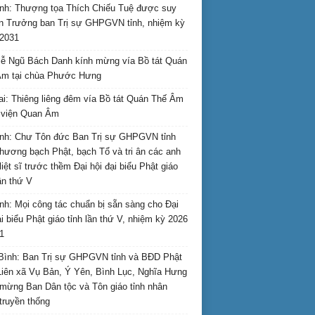
nh: Thượng tọa Thích Chiếu Tuệ được suy
n Trưởng ban Trị sự GHPGVN tỉnh, nhiệm kỳ
2031
ễ Ngũ Bách Danh kính mừng vía Bồ tát Quán
Âm tại chùa Phước Hưng
ai: Thiêng liêng đêm vía Bồ tát Quán Thế Âm
i viện Quan Âm
nh: Chư Tôn đức Ban Trị sự GHPGVN tỉnh
hương bạch Phật, bạch Tổ và tri ân các anh
liệt sĩ trước thềm Đại hội đại biểu Phật giáo
lần thứ V
nh: Mọi công tác chuẩn bị sẵn sàng cho Đại
ại biểu Phật giáo tỉnh lần thứ V, nhiệm kỳ 2026
1
Bình: Ban Trị sự GHPGVN tỉnh và BĐD Phật
Liên xã Vụ Bản, Ý Yên, Bình Lục, Nghĩa Hưng
mừng Ban Dân tộc và Tôn giáo tỉnh nhân
truyền thống