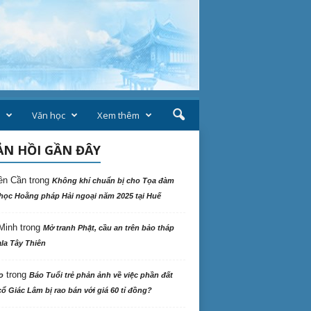
Văn học
Xem thêm
N HỒI GẦN ĐÂY
ên Cần
trong
Không khí chuẩn bị cho Tọa đàm
học Hoằng pháp Hải ngoại năm 2025 tại Huế
Minh
trong
Mở tranh Phật, cầu an trên bảo tháp
la Tây Thiên
trong
o
Báo Tuổi trẻ phản ảnh về việc phần đất
ổ Giác Lâm bị rao bán với giá 60 tỉ đồng?