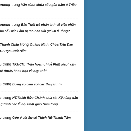
trong
truong
Vãn cảnh chùa cổ ngàn năm ở Triều
trong
truong
Báo Tuổi trẻ phản ảnh về việc phần
ùa cổ Giác Lâm bị rao bán với giá 60 tỉ đồng?
trong
 Thanh Châu
Quảng Ninh. Chùa Tiêu Dao
Tu Học Cuối Năm
trong
o
TP.HCM: “Văn hoá nghi lễ Phật giáo” cần
ệ thuật, khoa học và hợp thời
trong
o
Đừng vô cảm với các thầy trụ trì
trong
o
HT.Thích Bửu Chánh chia sẻ: Kỹ năng dẫn
 trình các lễ hội Phật giáo Nam tông
trong
o
Góp ý với Sư cô Thích Nữ Thanh Tâm