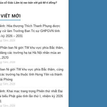
ùa cổ Giác Lâm bị rao bán với giá 60 tỉ đồng?
 VIẾT MỚI
inh: Hòa thượng Thích Thanh Phụng được
uy cử làm Trưởng Ban Trị sự GHPGVN tỉnh
 kỳ 2026 – 2031
ng Tám, 2026
Phân ban Ni giới TW khu vực phía Bắc thăm,
dàng các trường hạ tại Hà Nội nhân mùa an
L.2570
ng Tám, 2026
ban Ni giới TW khu vực phía Bắc thăm, cúng
các trường hạ thuộc tỉnh Hưng Yên và thành
ải Phòng
ng Tám, 2026
inh: Khai mạc trang trọng Phiên thứ nhất Đại
ại biểu Phật giáo tỉnh lần thứ I, nhiệm kỳ 2026
1
ng Tám, 2026