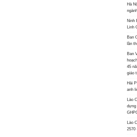
Hà Nộ
ngành
Ninh 
Linh 
Ban C
lần t
Ban 
hoạch
45 nă
giáo 
Hải P
anh l
Lào C
dựng 
GHPG
Lào C
2570 