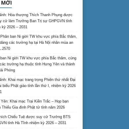
 MỚI
inh: Hòa thượng Thích Thanh Phụng được
uy cử làm Trưởng Ban Trị sự GHPGVN tỉnh
 kỳ 2026 – 2031
Phân ban Ni giới TW khu vực phía Bắc thăm,
dàng các trường hạ tại Hà Nội nhân mùa an
L.2570
ban Ni giới TW khu vực phía Bắc thăm, cúng
các trường hạ thuộc tỉnh Hưng Yên và thành
ải Phòng
inh: Khai mạc trang trọng Phiên thứ nhất Đại
ại biểu Phật giáo tỉnh lần thứ I, nhiệm kỳ 2026
1
Yên: Khai mạc Trại Kiền Trắc – Họp bạn
 Thiếu Gia đình Phật tử tỉnh năm 2026
hích Chiếu Tuệ được suy cử Trưởng BTS
N tỉnh Hà Tĩnh nhiệm kỳ 2026 – 2031