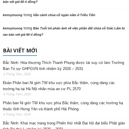
bán với giá 60 tỉ đồng?
trong
kennytruong
Vãn cảnh chùa cổ ngàn năm ở Triều Tiên
trong
kennytruong
Báo Tuổi trẻ phản ảnh về việc phần đất chùa cổ Giác Lâm bị
rao bán với giá 60 tỉ đồng?
BÀI VIẾT MỚI
Bắc Ninh: Hòa thượng Thích Thanh Phụng được tái suy cử làm Trưởng
Ban Trị sự GHPGVN tỉnh nhiệm kỳ 2026 – 2031
4 Tháng Tám, 2026
Đoàn Phân ban Ni giới TW khu vực phía Bắc thăm, cúng dàng các
trường hạ tại Hà Nội nhân mùa an cư PL.2570
4 Tháng Tám, 2026
Phân ban Ni giới TW khu vực phía Bắc thăm, cúng dàng các trường hạ
thuộc tỉnh Hưng Yên và thành phố Hải Phòng
4 Tháng Tám, 2026
Bắc Ninh: Khai mạc trang trọng Phiên thứ nhất Đại hội đại biểu Phật giáo