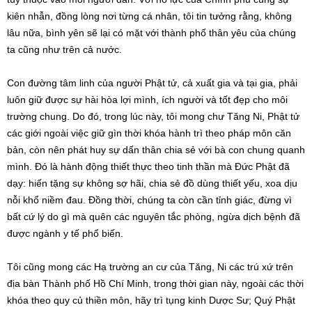
kiên nhẫn, đồng lòng nơi từng cá nhân, tôi tin tưởng rằng, không
lâu nữa, bình yên sẽ lại có mặt với thành phố thân yêu của chúng
ta cũng như trên cả nước.
Con đường tâm linh của người Phật tử, cả xuất gia và tại gia, phải
luôn giữ được sự hài hòa lợi mình, ích người và tốt đẹp cho môi
trường chung. Do đó, trong lúc này, tôi mong chư Tăng Ni, Phật tử
các giới ngoài việc giữ gìn thời khóa hành trì theo pháp môn căn
bản, còn nên phát huy sự dấn thân chia sẻ với bà con chung quanh
mình. Đó là hành động thiết thực theo tinh thần mà Đức Phật đã
dạy: hiến tặng sự không sợ hãi, chia sẻ đồ dùng thiết yếu, xoa dịu
nỗi khổ niềm đau. Đồng thời, chúng ta còn cần tỉnh giác, đừng vì
bất cứ lý do gì mà quên các nguyên tắc phòng, ngừa dịch bệnh đã
được ngành y tế phổ biến.
Tôi cũng mong các Hạ trường an cư của Tăng, Ni các trú xứ trên
địa bàn Thành phố Hồ Chí Minh, trong thời gian này, ngoài các thời
khóa theo quy củ thiền môn, hãy trì tụng kinh Dược Sư; Quý Phật