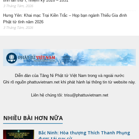
tỉnh lần thứ I, nhiệm kỳ 2026 – 2031
3 Tháng Tám, 2026
Hưng Yên: Khai mạc Trại Kiền Trắc – Họp bạn ngành Thiếu Gia đình
Phật tử tỉnh năm 2026
3 Tháng Tám, 2026
Diễn đàn của Tăng Ni Phật tử Việt Nam trong và ngoài nước
Ghi rõ nguồn phattuvietnam.net khi phát hành lại thông tin từ website này.
Liên hệ chúng tôi:
trisu@phattuvietnam.net
NHIỀU BÀI HƠN NỮA
Bắc Ninh: Hòa thượng Thích Thanh Phụng
được tái suy cử...