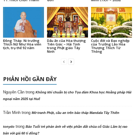
Đồng Tháp: Ni trưởng
Dấu ấn của Hòa thượng
Cuộc đời và Đạo nghiệp
Thích Nữ Như Hòa viên
Tiên Giác – Hải Tịnh
của Trưởng Lão Hòa
tịch, trụ thế 92 năm
trong Phật giáo Tây
Thượng Thích Từ
Ninh
Thông
PHẢN HỒI GẦN ĐÂY
Nguyên Cần
trong
Không khí chuẩn bị cho Tọa đàm Khoa học Hoằng pháp Hải
ngoại năm 2025 tại Huế
Trần Minh
trong
Mở tranh Phật, cầu an trên bảo tháp Mandala Tây Thiên
trong
tonydo
Báo Tuổi trẻ phản ảnh về việc phần đất chùa cổ Giác Lâm bị rao
bán với giá 60 tỉ đồng?