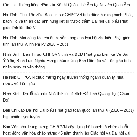
Gia Lai: Thiêng liêng đêm vía Bồ tát Quán Thế Âm tại Ni viện Quan Âm
Hà Tĩnh: Chư Tôn đức Ban Trị sự GHPGVN tỉnh dâng hương bạch Phật,
bạch Tổ và tri ân các anh hùng liệt sĩ trước thềm Đại hội đại biểu Phật
giáo tỉnh lần thứ V
Hà Tĩnh: Mọi công tác chuẩn bị sẵn sàng cho Đại hội đại biểu Phật giáo
tỉnh lần thứ V, nhiệm kỳ 2026 – 2031
Ninh Bình: Ban Trị sự GHPGVN tỉnh và BĐD Phật giáo Liên xã Vụ Bản,
Ý Yên, Bình Lục, Nghĩa Hưng chúc mừng Ban Dân tộc và Tôn giáo tỉnh
nhân ngày truyền thống
Hà Nội: GHPGVN chúc mừng ngày truyền thống ngành quản lý Nhà
nước về Tôn giáo
Ninh Bình: Đại lễ cất nóc Nhà thờ tổ Tổ đình Đỗ Linh Quang Tự ( Chùa
Đọ)
Ban Chỉ đạo Đại hội Đại biểu Phật giáo toàn quốc lần thứ X (2026 – 2031)
họp phiên trực tuyến
Ban Văn hóa Trung ương GHPGVN xây dựng kế hoạch tổ chức chuỗi
hoạt động văn hóa chào mừng 45 năm thành lập Giáo hội và Đại hội đại