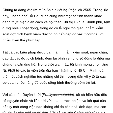
Chúng ta đang ở giữa mùa An cư kiết hạ Phật lịch 2565. Trong lúc
này, Thành phố Hồ Chí Minh cũng như một số tỉnh thành khác
đang thực hiện giãn cách xã hội theo Chỉ thị 16 của Chính phủ, tạm
dừng nhiều hoạt động, trong đó có lễ nghi tôn giáo, nhằm kiểm
soát đợt dịch bệnh viêm đường hô hấp cấp do vi-rút corona với
nhiều biến thể phức tạp.
Tất cả các biện pháp được ban hành nhằm kiểm soát, ngăn chặn,
dập tắt các đợt dịch bệnh, đem lại bình yên cho số đông là điều mà
chúng ta cần ủng hộ. Trong thời gian này, tôi kính mong chư Tăng
Ni, Phật tử các tự viện trên địa bàn Thành phố Hồ Chí Minh tuân
thủ một cách nghiêm túc những chỉ thị, hướng dẫn về y tế từ các
cơ quan chức năng để cuộc sống bình thường sớm trở lại.
Với cái nhìn Duyên khởi (
Pratītyasamutpāda
), tất cả hiện hữu đều
có nguyên nhân và liên đới với nhau, trách nhiệm và kết quả của
bất kỳ một công việc nào không chỉ do các nhà lãnh đạo, mà còn
tùy thuộc vào mỗi người dân. Với nỗ lực của Chính phủ cùng sự