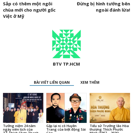
Sắp có thêm một ngôi
Đừng bị hình tướng bên
chùa mới cho người gốc
ngoài đánh lừa!
Việt ở Mỹ
BTV TP.HCM
BÀI VIẾT LIÊN QUAN
XEM THÊM
Tưởng niệm 24 năm
Gặp lại ni cô Huyền
Tiểu sử Trưởng lão Hòa
ngày viên tịch của
Trang của biệt động Sài
thượng Thích Phước
TT.Thích Chơn Thanh
Gòn
Minh (1957 – 2026)