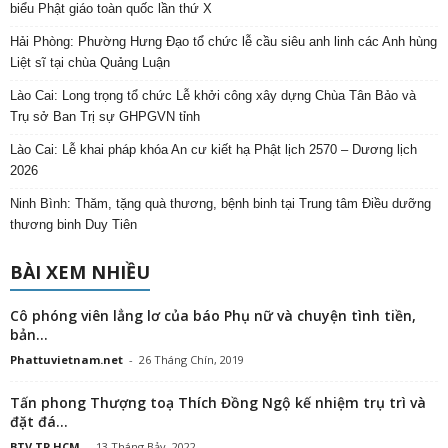
biểu Phật giáo toàn quốc lần thứ X
Hải Phòng: Phường Hưng Đạo tổ chức lễ cầu siêu anh linh các Anh hùng
Liệt sĩ tại chùa Quảng Luận
Lào Cai: Long trọng tổ chức Lễ khởi công xây dựng Chùa Tân Bảo và
Trụ sở Ban Trị sự GHPGVN tỉnh
Lào Cai: Lễ khai pháp khóa An cư kiết hạ Phật lịch 2570 – Dương lịch
2026
Ninh Bình: Thăm, tặng quà thương, bệnh binh tại Trung tâm Điều dưỡng
thương binh Duy Tiên
BÀI XEM NHIỀU
Cô phóng viên lẳng lơ của báo Phụ nữ và chuyện tình tiền,
bản...
Phattuvietnam.net
-
26 Tháng Chín, 2019
Tấn phong Thượng toạ Thích Đồng Ngộ kế nhiệm trụ trì và
đặt đá...
BTV TP.HCM
-
13 Tháng Bảy, 2022