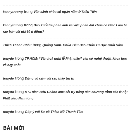
trong
kennytruong
Vãn cảnh chùa cổ ngàn năm ở Triều Tiên
trong
kennytruong
Báo Tuổi trẻ phản ảnh về việc phần đất chùa cổ Giác Lâm bị
rao bán với giá 60 tỉ đồng?
trong
Thích Thanh Châu
Quảng Ninh. Chùa Tiêu Dao Khóa Tu Học Cuối Năm
trong
tonydo
TP.HCM: “Văn hoá nghi lễ Phật giáo” cần có nghệ thuật, khoa học
và hợp thời
trong
tonydo
Đừng vô cảm với các thầy trụ trì
trong
tonydo
HT.Thích Bửu Chánh chia sẻ: Kỹ năng dẫn chương trình các lễ hội
Phật giáo Nam tông
trong
tonydo
Góp ý với Sư cô Thích Nữ Thanh Tâm
BÀI MỚI