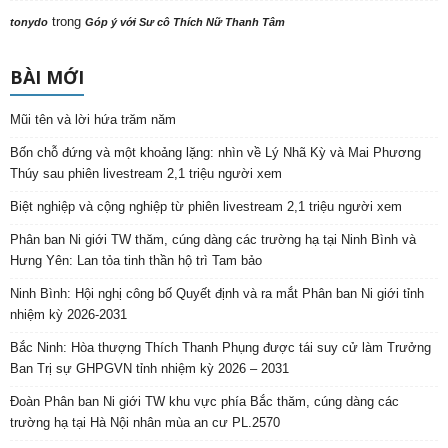
trong
tonydo
Góp ý với Sư cô Thích Nữ Thanh Tâm
BÀI MỚI
Mũi tên và lời hứa trăm năm
Bốn chỗ đứng và một khoảng lặng: nhìn về Lý Nhã Kỳ và Mai Phương
Thúy sau phiên livestream 2,1 triệu người xem
Biệt nghiệp và cộng nghiệp từ phiên livestream 2,1 triệu người xem
Phân ban Ni giới TW thăm, cúng dàng các trường hạ tại Ninh Bình và
Hưng Yên: Lan tỏa tinh thần hộ trì Tam bảo
Ninh Bình: Hội nghị công bố Quyết định và ra mắt Phân ban Ni giới tỉnh
nhiệm kỳ 2026-2031
Bắc Ninh: Hòa thượng Thích Thanh Phụng được tái suy cử làm Trưởng
Ban Trị sự GHPGVN tỉnh nhiệm kỳ 2026 – 2031
Đoàn Phân ban Ni giới TW khu vực phía Bắc thăm, cúng dàng các
trường hạ tại Hà Nội nhân mùa an cư PL.2570