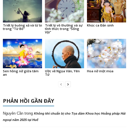
Triết lý buông xả và từ bi
Triết lý vô thường và sự
Khúc ca Đản sinh
trong “Từ Bỏ”
tỉnh thức trong “Sống
Vội”
Sen hồng nở giữa tâm
Ước về Ngọa Vân, Yên
Hoa nở một mùa
an
Tử
PHẢN HỒI GẦN ĐÂY
Nguyên Cần
trong
Không khí chuẩn bị cho Tọa đàm Khoa học Hoằng pháp Hải
ngoại năm 2025 tại Huế