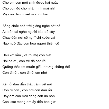
Cho em con mới sinh được hai ngày
Cho con đó cho nhà mình mai nhỉ
Mẹ con đau vì vết mổ còn kia
Bỗng chốc hoá trời giông nghe sét nổ
Ập bên tai nghe người báo đổ cây
Chạy đến nơi cố nghĩ chỉ xước vai
Nào ngờ đâu con hoá người thiên cổ
Đau xót lắm , và rồi mẹ con biết
Hỏi ba ơi , con trẻ đã sao rồi
Quặng thắt tim muốn giấu nhưng chẳng thể
Con đi rồi , con đi rồi em nhé
Xé nỗi đau dằn thắt trăm vết mổ
Con ơi con , con hỡi con đâu rồi
Đây em con mới dáng còn đỏ hỏn
Con ước mong em ấy đến bao giờ