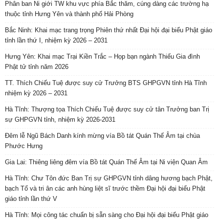
Phân ban Ni giới TW khu vực phía Bắc thăm, cúng dàng các trường hạ
thuộc tỉnh Hưng Yên và thành phố Hải Phòng
Bắc Ninh: Khai mạc trang trọng Phiên thứ nhất Đại hội đại biểu Phật giáo
tỉnh lần thứ I, nhiệm kỳ 2026 – 2031
Hưng Yên: Khai mạc Trại Kiền Trắc – Họp bạn ngành Thiếu Gia đình
Phật tử tỉnh năm 2026
TT. Thích Chiếu Tuệ được suy cử Trưởng BTS GHPGVN tỉnh Hà Tĩnh
nhiệm kỳ 2026 – 2031
Hà Tĩnh: Thượng tọa Thích Chiếu Tuệ được suy cử tân Trưởng ban Trị
sự GHPGVN tỉnh, nhiệm kỳ 2026-2031
Đêm lễ Ngũ Bách Danh kính mừng vía Bồ tát Quán Thế Âm tại chùa
Phước Hưng
Gia Lai: Thiêng liêng đêm vía Bồ tát Quán Thế Âm tại Ni viện Quan Âm
Hà Tĩnh: Chư Tôn đức Ban Trị sự GHPGVN tỉnh dâng hương bạch Phật,
bạch Tổ và tri ân các anh hùng liệt sĩ trước thềm Đại hội đại biểu Phật
giáo tỉnh lần thứ V
Hà Tĩnh: Mọi công tác chuẩn bị sẵn sàng cho Đại hội đại biểu Phật giáo