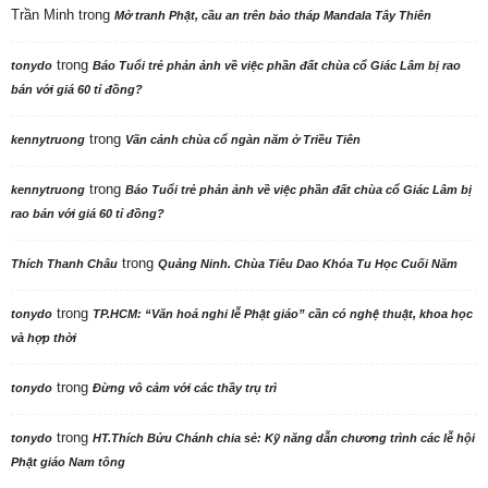
Trần Minh
trong
Mở tranh Phật, cầu an trên bảo tháp Mandala Tây Thiên
trong
tonydo
Báo Tuổi trẻ phản ảnh về việc phần đất chùa cổ Giác Lâm bị rao
bán với giá 60 tỉ đồng?
trong
kennytruong
Vãn cảnh chùa cổ ngàn năm ở Triều Tiên
trong
kennytruong
Báo Tuổi trẻ phản ảnh về việc phần đất chùa cổ Giác Lâm bị
rao bán với giá 60 tỉ đồng?
trong
Thích Thanh Châu
Quảng Ninh. Chùa Tiêu Dao Khóa Tu Học Cuối Năm
trong
tonydo
TP.HCM: “Văn hoá nghi lễ Phật giáo” cần có nghệ thuật, khoa học
và hợp thời
trong
tonydo
Đừng vô cảm với các thầy trụ trì
trong
tonydo
HT.Thích Bửu Chánh chia sẻ: Kỹ năng dẫn chương trình các lễ hội
Phật giáo Nam tông