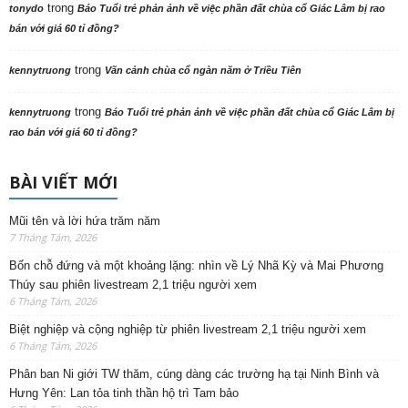
trong
tonydo
Báo Tuổi trẻ phản ảnh về việc phần đất chùa cổ Giác Lâm bị rao
bán với giá 60 tỉ đồng?
trong
kennytruong
Vãn cảnh chùa cổ ngàn năm ở Triều Tiên
trong
kennytruong
Báo Tuổi trẻ phản ảnh về việc phần đất chùa cổ Giác Lâm bị
rao bán với giá 60 tỉ đồng?
BÀI VIẾT MỚI
Mũi tên và lời hứa trăm năm
7 Tháng Tám, 2026
Bốn chỗ đứng và một khoảng lặng: nhìn về Lý Nhã Kỳ và Mai Phương
Thúy sau phiên livestream 2,1 triệu người xem
6 Tháng Tám, 2026
Biệt nghiệp và cộng nghiệp từ phiên livestream 2,1 triệu người xem
6 Tháng Tám, 2026
Phân ban Ni giới TW thăm, cúng dàng các trường hạ tại Ninh Bình và
Hưng Yên: Lan tỏa tinh thần hộ trì Tam bảo