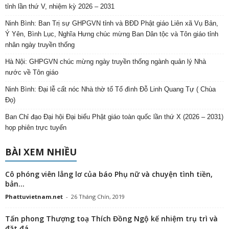
tỉnh lần thứ V, nhiệm kỳ 2026 – 2031
Ninh Bình: Ban Trị sự GHPGVN tỉnh và BĐD Phật giáo Liên xã Vụ Bản,
Ý Yên, Bình Lục, Nghĩa Hưng chúc mừng Ban Dân tộc và Tôn giáo tỉnh
nhân ngày truyền thống
Hà Nội: GHPGVN chúc mừng ngày truyền thống ngành quản lý Nhà
nước về Tôn giáo
Ninh Bình: Đại lễ cất nóc Nhà thờ tổ Tổ đình Đỗ Linh Quang Tự ( Chùa
Đọ)
Ban Chỉ đạo Đại hội Đại biểu Phật giáo toàn quốc lần thứ X (2026 – 2031)
họp phiên trực tuyến
BÀI XEM NHIỀU
Cô phóng viên lẳng lơ của báo Phụ nữ và chuyện tình tiền,
bản...
Phattuvietnam.net
-
26 Tháng Chín, 2019
Tấn phong Thượng toạ Thích Đồng Ngộ kế nhiệm trụ trì và
đặt đá...