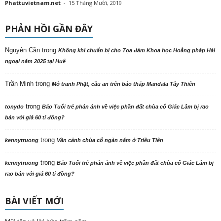
Phattuvietnam.net
-
15 Tháng Mười, 2019
PHẢN HỒI GẦN ĐÂY
Nguyên Cần
trong
Không khí chuẩn bị cho Tọa đàm Khoa học Hoằng pháp Hải
ngoại năm 2025 tại Huế
Trần Minh
trong
Mở tranh Phật, cầu an trên bảo tháp Mandala Tây Thiên
trong
tonydo
Báo Tuổi trẻ phản ảnh về việc phần đất chùa cổ Giác Lâm bị rao
bán với giá 60 tỉ đồng?
trong
kennytruong
Vãn cảnh chùa cổ ngàn năm ở Triều Tiên
trong
kennytruong
Báo Tuổi trẻ phản ảnh về việc phần đất chùa cổ Giác Lâm bị
rao bán với giá 60 tỉ đồng?
BÀI VIẾT MỚI