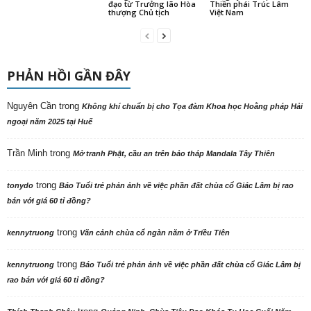
đạo từ Trưởng lão Hòa
Thiền phái Trúc Lâm
thượng Chủ tịch
Việt Nam
PHẢN HỒI GẦN ĐÂY
Nguyên Cần
trong
Không khí chuẩn bị cho Tọa đàm Khoa học Hoằng pháp Hải
ngoại năm 2025 tại Huế
Trần Minh
trong
Mở tranh Phật, cầu an trên bảo tháp Mandala Tây Thiên
trong
tonydo
Báo Tuổi trẻ phản ảnh về việc phần đất chùa cổ Giác Lâm bị rao
bán với giá 60 tỉ đồng?
trong
kennytruong
Vãn cảnh chùa cổ ngàn năm ở Triều Tiên
trong
kennytruong
Báo Tuổi trẻ phản ảnh về việc phần đất chùa cổ Giác Lâm bị
rao bán với giá 60 tỉ đồng?