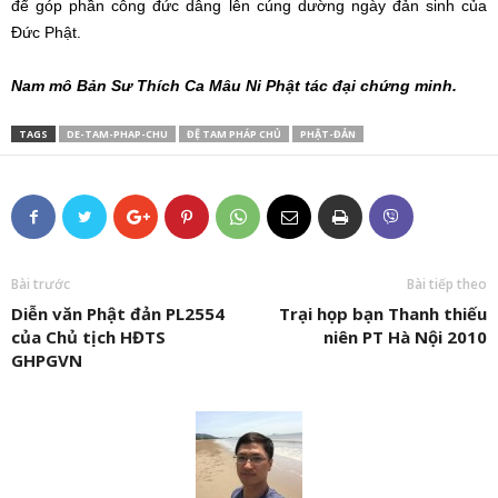
để góp phần công đức dâng lên cúng dường ngày đản sinh của
Đức Phật.
Nam mô Bản Sư Thích Ca Mâu Ni Phật tác đại chứng minh.
TAGS
DE-TAM-PHAP-CHU
ĐỆ TAM PHÁP CHỦ
PHẬT-ĐẢN
Bài trước
Bài tiếp theo
Diễn văn Phật đản PL2554
Trại họp bạn Thanh thiếu
của Chủ tịch HĐTS
niên PT Hà Nội 2010
GHPGVN