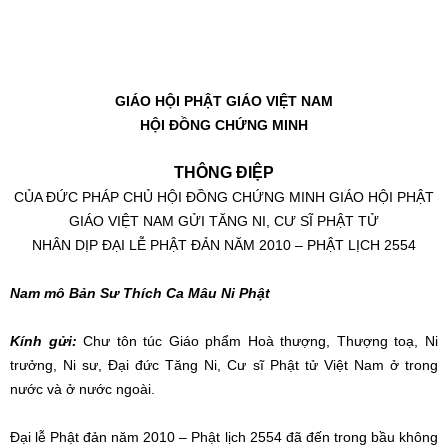
GIÁO HỘI PHẬT GIÁO VIỆT NAM
HỘI ĐỒNG CHỨNG MINH
THÔNG ĐIỆP
CỦA ĐỨC PHÁP CHỦ HỘI ĐỒNG CHỨNG MINH GIÁO HỘI PHẬT
GIÁO VIỆT NAM GỬI TĂNG NI, CƯ SĨ PHẬT TỬ
NHÂN DỊP ĐẠI LỄ PHẬT ĐẢN NĂM 2010 – PHẬT LỊCH 2554
Nam mô Bản Sư Thích Ca Mâu Ni Phật
Kính gửi:
Chư tôn túc Giáo phẩm Hoà thượng, Thượng toạ, Ni
trưởng, Ni sư, Đại đức Tăng Ni, Cư sĩ Phật tử Việt Nam ở trong
nước và ở nước ngoài.
Đại lễ Phật đản năm 2010 – Phật lịch 2554 đã đến trong bầu không