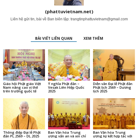
(phattuvietnam.net)
Liên hệ gửi tin, bài về Ban biên tập:
trangtinphattuvietnam@gmail.com
BÀI VIẾT LIÊN QUAN
XEM THÊM
Giáo hội Phật giáo Việt
Ý nghĩa Phật đản –
Diễn văn Đại lễ Phật đản
Nam nâng cao vị thế
Vesak Liên Hiệp Quốc
Phật lịch 2569 – Dương
trên trường quốc tế
2025
lịch 2025
Thông điệp Đại lễ Phật
Ban Văn hóa Trung
Ban Văn hóa Trung
đản PL.2569 – DL.2025
ương vấn an và xin chỉ
ương ký kết hợp tác với