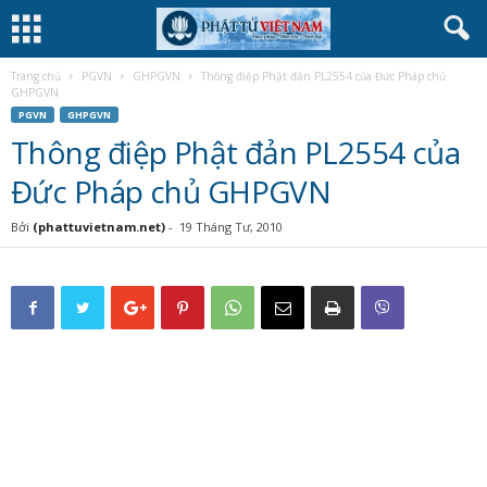
Trang chủ
PGVN
GHPGVN
Thông điệp Phật đản PL2554 của Đức Pháp chủ
GHPGVN
PGVN
GHPGVN
Thông điệp Phật đản PL2554 của
Đức Pháp chủ GHPGVN
Bởi
(phattuvietnam.net)
-
19 Tháng Tư, 2010