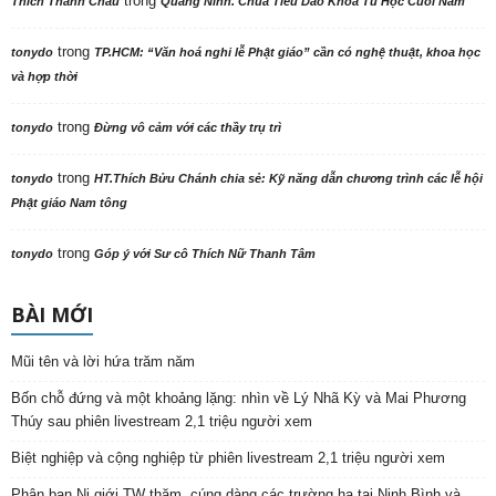
trong
Thích Thanh Châu
Quảng Ninh. Chùa Tiêu Dao Khóa Tu Học Cuối Năm
trong
tonydo
TP.HCM: “Văn hoá nghi lễ Phật giáo” cần có nghệ thuật, khoa học
và hợp thời
trong
tonydo
Đừng vô cảm với các thầy trụ trì
trong
tonydo
HT.Thích Bửu Chánh chia sẻ: Kỹ năng dẫn chương trình các lễ hội
Phật giáo Nam tông
trong
tonydo
Góp ý với Sư cô Thích Nữ Thanh Tâm
BÀI MỚI
Mũi tên và lời hứa trăm năm
Bốn chỗ đứng và một khoảng lặng: nhìn về Lý Nhã Kỳ và Mai Phương
Thúy sau phiên livestream 2,1 triệu người xem
Biệt nghiệp và cộng nghiệp từ phiên livestream 2,1 triệu người xem
Phân ban Ni giới TW thăm, cúng dàng các trường hạ tại Ninh Bình và