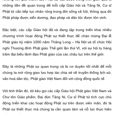
những tiền đề quan trọng để mỗi cấp Giáo hội và Tăng Ni, Cư sĩ
Phật tử cần tiếp tục nhân rộng trong đời sống xã hội, thông qua đó
Phật pháp được xiển dương, đạo pháp và dân tộc được tôn vinh.
Đặc biệt, các cấp Giáo hội đã và đang tập trung triển khai nhiều
chương trình hoạt động Phật sự thiết thực để chào mừng Đại lễ
Phật giáo kỷ niệm 1000 năm Thăng Long – Hà Nội và tổ chức Hội
nghị Thượng đỉnh Phật giáo Thế giới lần thứ VI, với sự hội tụ hàng
trăm đại biểu lãnh đạo Phật giáo của các châu lục trên thế giới.
Đây là những Phật sự quan trọng và là cơ duyên tốt nhất để mỗi
chúng ta mở rộng giao lưu hợp tác chia sẻ về truyền thống lịch sử,
văn hoá dân tộc, Phật giáo Việt Nam đối với cộng đồng quốc tế.
Với tinh thần đó, tôi kêu gọi các cấp Giáo hội Phật giáo Việt Nam và
Chư tôn Giáo phẩm, Đại đức Tăng Ni, Cư sĩ Phật tử tích cực chủ
động triển khai các hoạt động Phật sự trên được viên mãn, đó là
Phật sự thiết thực mà chúng ta cần quan tâm và nỗ lực thực hiện