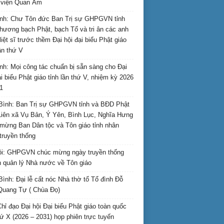
i viện Quan Âm
nh: Chư Tôn đức Ban Trị sự GHPGVN tỉnh
hương bạch Phật, bạch Tổ và tri ân các anh
liệt sĩ trước thềm Đại hội đại biểu Phật giáo
lần thứ V
nh: Mọi công tác chuẩn bị sẵn sàng cho Đại
ại biểu Phật giáo tỉnh lần thứ V, nhiệm kỳ 2026
1
Bình: Ban Trị sự GHPGVN tỉnh và BĐD Phật
Liên xã Vụ Bản, Ý Yên, Bình Lục, Nghĩa Hưng
mừng Ban Dân tộc và Tôn giáo tỉnh nhân
truyền thống
i: GHPGVN chúc mừng ngày truyền thống
 quản lý Nhà nước về Tôn giáo
Bình: Đại lễ cất nóc Nhà thờ tổ Tổ đình Đỗ
Quang Tự ( Chùa Đọ)
hỉ đạo Đại hội Đại biểu Phật giáo toàn quốc
hứ X (2026 – 2031) họp phiên trực tuyến