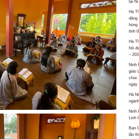
tại N
Hà Tĩ
dâng 
hùng 
tỉnh 
Hà Tĩ
hội đ
– 203
Ninh 
giáo 
chúc 
ngày 
Hà Nộ
ngành
Ninh 
Linh 
Ban C
lần t