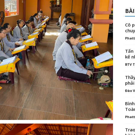
BÀI
Cô p
chuy
Phatt
Tấn 
kế n
BTV 
Thầy
phải
Đào V
Bình
Toà
Phatt
Trao