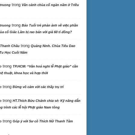
trong
truong
Vãn cảnh chùa cổ ngàn năm ở Triều
trong
truong
Báo Tuổi trẻ phản ảnh về việc phần
ùa cổ Giác Lâm bị rao bán với giá 60 tỉ đồng?
trong
 Thanh Châu
Quảng Ninh. Chùa Tiêu Dao
Tu Học Cuối Năm
trong
o
TP.HCM: “Văn hoá nghi lễ Phật giáo” cần
ệ thuật, khoa học và hợp thời
trong
o
Đừng vô cảm với các thầy trụ trì
trong
o
HT.Thích Bửu Chánh chia sẻ: Kỹ năng dẫn
 trình các lễ hội Phật giáo Nam tông
trong
o
Góp ý với Sư cô Thích Nữ Thanh Tâm