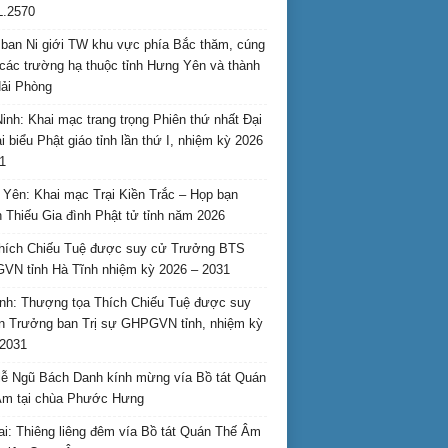
L.2570
ban Ni giới TW khu vực phía Bắc thăm, cúng
các trường hạ thuộc tỉnh Hưng Yên và thành
ải Phòng
inh: Khai mạc trang trọng Phiên thứ nhất Đại
ại biểu Phật giáo tỉnh lần thứ I, nhiệm kỳ 2026
1
Yên: Khai mạc Trại Kiền Trắc – Họp bạn
 Thiếu Gia đình Phật tử tỉnh năm 2026
hích Chiếu Tuệ được suy cử Trưởng BTS
N tỉnh Hà Tĩnh nhiệm kỳ 2026 – 2031
nh: Thượng tọa Thích Chiếu Tuệ được suy
n Trưởng ban Trị sự GHPGVN tỉnh, nhiệm kỳ
2031
ễ Ngũ Bách Danh kính mừng vía Bồ tát Quán
Âm tại chùa Phước Hưng
ai: Thiêng liêng đêm vía Bồ tát Quán Thế Âm