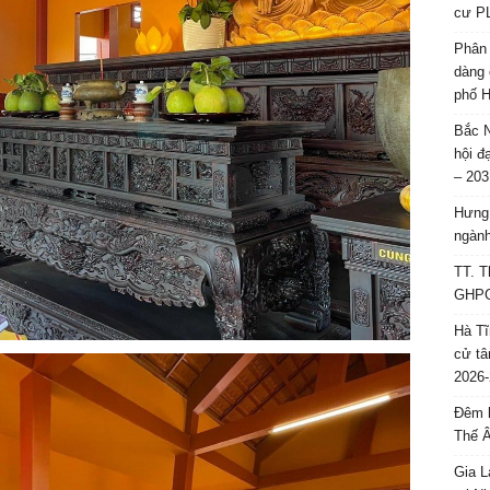
cư P
Phân 
dàng 
phố H
Bắc N
hội đ
– 203
Hưng 
ngành
TT. T
GHPGV
Hà Tĩ
cử tâ
2026-
Đêm l
Thế 
Gia L