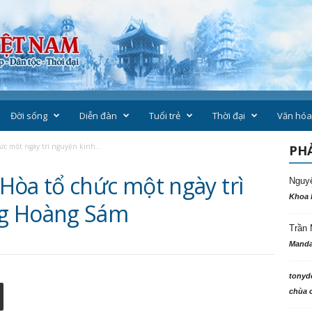
Đời sống
Diễn đàn
Tuổi trẻ
Thời đại
Văn hóa
c một ngày trì nguyện kinh...
PHẢ
Hòa tổ chức một ngày trì
Nguy
Khoa 
ng Hoàng Sám
Trần 
Manda
tonyd
chùa c