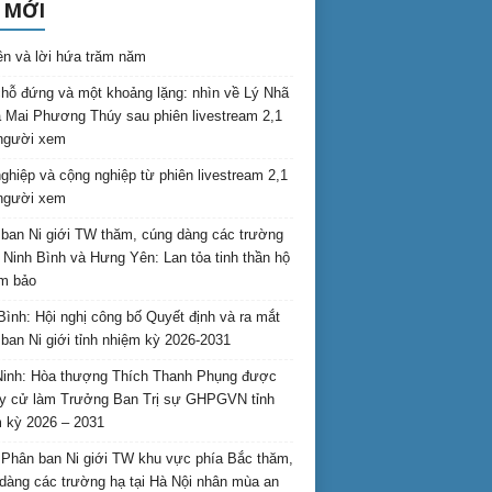
 MỚI
ên và lời hứa trăm năm
hỗ đứng và một khoảng lặng: nhìn về Lý Nhã
 Mai Phương Thúy sau phiên livestream 2,1
 người xem
nghiệp và cộng nghiệp từ phiên livestream 2,1
 người xem
ban Ni giới TW thăm, cúng dàng các trường
i Ninh Bình và Hưng Yên: Lan tỏa tinh thần hộ
am bảo
Bình: Hội nghị công bố Quyết định và ra mắt
ban Ni giới tỉnh nhiệm kỳ 2026-2031
inh: Hòa thượng Thích Thanh Phụng được
uy cử làm Trưởng Ban Trị sự GHPGVN tỉnh
 kỳ 2026 – 2031
Phân ban Ni giới TW khu vực phía Bắc thăm,
dàng các trường hạ tại Hà Nội nhân mùa an