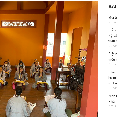
BÀI
Mũi t
7 Thá
Bốn c
Kỳ và
triệu
6 Thá
Biệt 
triệu
6 Thá
Phân 
hạ tạ
trì T
6 Thá
Ninh 
Phân 
6 Thá