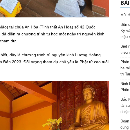
BÀI
Mũi t
Bốn c
ão) tại chùa An Hòa (Tịnh thất An Hòa) số 42 Quốc
Kỳ và
ã diễn ra chương trình tu học một ngày trì nguyện kinh
triệu
 tham dự.
Biệt 
triệu
ết, đây là chương trình trì nguyện kinh Lương Hoàng
n Đán 2023. Đối tượng tham dự chủ yếu là Phật tử cao tuổi
Phân 
hạ tạ
trì T
Ninh 
Phân 
Bắc N
tái s
nhiệm
Đoàn 
cúng 