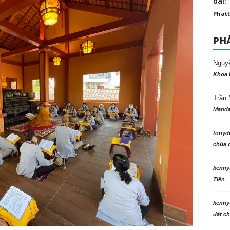
bài: 
Phatt
PHẢ
Nguy
Khoa 
Trần 
Manda
tonyd
chùa c
kenny
Tiên
kenny
đất ch