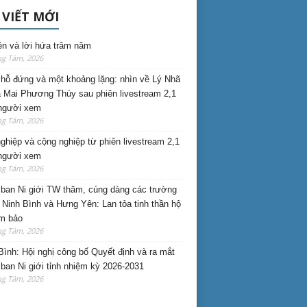
 VIẾT MỚI
ên và lời hứa trăm năm
ng Tám, 2026
hỗ đứng và một khoảng lặng: nhìn về Lý Nhã
 Mai Phương Thúy sau phiên livestream 2,1
 người xem
ng Tám, 2026
nghiệp và cộng nghiệp từ phiên livestream 2,1
 người xem
ng Tám, 2026
ban Ni giới TW thăm, cúng dàng các trường
i Ninh Bình và Hưng Yên: Lan tỏa tinh thần hộ
am bảo
ng Tám, 2026
Bình: Hội nghị công bố Quyết định và ra mắt
ban Ni giới tỉnh nhiệm kỳ 2026-2031
ng Tám, 2026