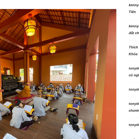
kenny
Tiên
kenny
đất ch
Thích
Khóa 
tonyd
có ngh
tonyd
tonyd
chương
tonyd