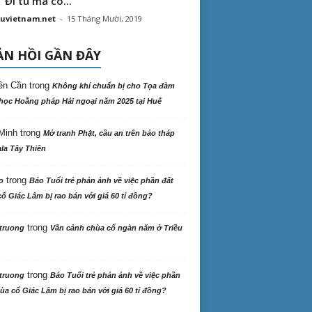
“ Đi tu mà có...
uvietnam.net
-
15 Tháng Mười, 2019
N HỒI GẦN ĐÂY
ên Cần
trong
Không khí chuẩn bị cho Tọa đàm
học Hoằng pháp Hải ngoại năm 2025 tại Huế
Minh
trong
Mở tranh Phật, cầu an trên bảo tháp
la Tây Thiên
trong
o
Báo Tuổi trẻ phản ảnh về việc phần đất
ổ Giác Lâm bị rao bán với giá 60 tỉ đồng?
trong
truong
Vãn cảnh chùa cổ ngàn năm ở Triều
trong
truong
Báo Tuổi trẻ phản ảnh về việc phần
ùa cổ Giác Lâm bị rao bán với giá 60 tỉ đồng?